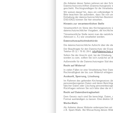
Als Anbieter dieser Seiten nehmen wir den Sch
Datenschutzvorschriften (Datenschutzgesetz d
geschieht. Rechtsgrundlagen für die Verarbe
Wir weisen darauf hin, dass ein vollständiger S
Bitte beachten Sie außerdem, dass Sie von uns
Einhaltung der datenschutzrechtlichen Bestimm
DSG-EKD) können Sie hier einsehen.
Hinweis zur verantwortlichen Stelle
Verantwortlich im Sinne des Kirchengesetzes
datenschutzrechtlicher Vorgaben, die kirchlich
*Verantwortliche Stelle nennt man die natürli
Adressen o. Ä.) wie verarbeitet werden.
Datenschutzaufsichtsbehörde
Die datenschutzrechtliche Aufsicht über die ob
Der Beauftragte für den Datenschutz der Evan
Telefon 05 11 / 76 81 28-0,
info@datenschutz.
Sofern Sie der Ansicht sind, bei der Erhebung,
worden zu sein, sollten Sie sich zunächst an 
Außenstelle für die Datenschutzregion Süd de
Recht auf Widerruf
In vielen Fällen ist eine Verarbeitung Ihrer D
Rechtmäßigkeit der bis zum Widerruf erfolgten
Auskunft, Sperrung, Löschung
Im Rahmen des geltenden Kirchengesetzes über
personenbezogenen Daten und deren Berichtigung
falscher Daten oder Löschung personenbezoge
Rückfragen nehmen Sie sich bitte über die im 
Recht auf Datenübertragbarkeit
Dem Gesetz nach sind Sie berechtigt, Daten, die
Format aushändigen zu lassen. Eine direkte Üb
Werbe-Mails
Als Anbieter dieser Website widersprechen wir
z.B. Spam-Mails. Bei Missachtung dieses Wider