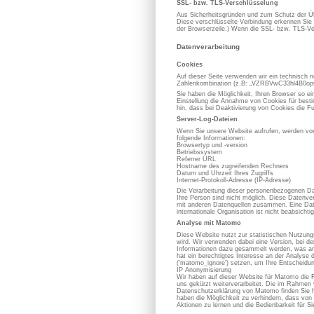
SSL- bzw. TLS-Verschlüsselung
Aus Sicherheitsgründen und zum Schutz der Übe
Diese verschlüsselte Verbindung erkennen Sie d
der Browserzeile.) Wenn die SSL- bzw. TLS-Vers
Datenverarbeitung
Cookies
Auf dieser Seite verwenden wir ein technisch n
Zahlenkombination (z.B: „VZRBVwC33hl4B0opOC
Sie haben die Möglichkeit, Ihren Browser so e
Einstellung die Annahme von Cookies für best
hin, dass bei Deaktivierung von Cookies die Fu
Server-Log-Dateien
Wenn Sie unsere Website aufrufen, werden von
folgende Informationen:
Browsertyp und -version
Betriebssystem
Referrer URL
Hostname des zugreifenden Rechners
Datum und Uhrzeit Ihres Zugriffs
Internet-Protokoll-Adresse (IP-Adresse)
Die Verarbeitung dieser personenbezogenen Dat
Ihre Person sind nicht möglich. Diese Datenve
mit anderen Datenquellen zusammen. Eine Datenw
internationale Organisation ist nicht beabsichtig
Analyse mit Matomo
Diese Website nutzt zur statistischen Nutzun
wird. Wir verwenden dabei eine Version, bei d
Informationen dazu gesammelt werden, was an 
hat ein berechtigtes Interesse an der Analy
('matomo_ignore') setzen, um Ihre Entscheidun
IP Anonymisierung
Wir haben auf dieser Website für Matomo die 
uns gekürzt weiterverarbeitet. Die im Rahmen
Datenschutzerklärung von Matomo finden Sie h
haben die Möglichkeit zu verhindern, dass von 
Aktionen zu lernen und die Bedienbarkeit für S