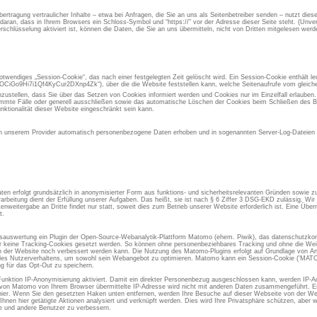
rtragung vertraulicher Inhalte – etwa bei Anfragen, die Sie an uns als Seitenbetreiber senden – nutzt die
aran, dass in Ihrem Browsers ein Schloss-Symbol und “https://” vor der Adresse dieser Seite steht. (Unvers
chlüsselung aktiviert ist, können die Daten, die Sie an uns übermitteln, nicht von Dritten mitgelesen werd
otwendiges „Session-Cookie“, das nach einer festgelegten Zeit gelöscht wird. Ein Session-Cookie enthält led
iGo9Hi7i1Qf4KyCur2DXnp4Zk“), über die die Website feststellen kann, welche Seitenaufrufe vom gleic
inzustellen, dass Sie über das Setzen von Cookies informiert werden und Cookies nur im Einzelfall erlauben
immte Fälle oder generell ausschließen sowie das automatische Löschen der Cookies beim Schließen des Br
nktionalität dieser Website eingeschränkt sein kann.
 unserem Provider automatisch personenbezogene Daten erhoben und in sogenannten Server-Log-Dateien g
en erfolgt grundsätzlich in anonymisierter Form aus funktions- und sicherheitsrelevanten Gründen sowie 
rarbeitung dient der Erfüllung unserer Aufgaben. Das heißt, sie ist nach § 6 Ziffer 3 DSG-EKD zulässig. W
eitergabe an Dritte findet nur statt, soweit dies zum Betrieb unserer Website erforderlich ist. Eine Übermi
t.
gsauswertung ein Plugin der Open-Source-Webanalytik-Plattform Matomo (ehem. Piwik), das datenschutzkon
er keine Tracking-Cookies gesetzt werden. So können ohne personenbeziehbares Tracking und ohne die Weit
der Website noch verbessert werden kann. Die Nutzung des Matomo-Plugins erfolgt auf Grundlage von Art.
se des Nutzerverhaltens, um sowohl sein Webangebot zu optimieren. Matomo kann ein Session-Cookie ('M
g für das Opt-Out zu speichern.
Funktion IP-Anonymisierung aktiviert. Damit ein direkter Personenbezug ausgeschlossen kann, werden IP-A
 von Matomo von Ihrem Browser übermittelte IP-Adresse wird nicht mit anderen Daten zusammengeführt. Es 
ier. Wenn Sie den gesetzten Haken unten entfernen, werden Ihre Besuche auf dieser Webseite von der We
Ihnen hier getätigte Aktionen analysiert und verknüpft werden. Dies wird Ihre Privatsphäre schützen, aber w
ie und andere Benutzer zu verbessern.