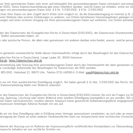
utz Ihrer persönlichen Daten sehr ernst und behandeln Ihre personenbezogenen Daten vertraulich und ents
er EKD). Diese Datenschutzerklärung gibt einen Überblick darüber, welche Daten wir erheben, wofür wir 
itungen von personenbezogenen Daten sind: § 6 Nr. 5 DSG-EKD, § 6 Nr. 3 DSG-EKD
chutz Ihrer Daten vor dem Zugriff durch Dritte nicht möglich ist, da die Datenübertragung im Internet (z.B.
erer Website über externe Verlinkungen zu anderen, von Dritten betriebenen Internetangeboten gelangen kön
ungen und einen sicheren Umgang mit Ihren personenbezogenen Daten auf verlinkten, von Dritten betrieben
 über den Datenschutz der Evangelischen Kirche in Deutschland (DSG-EKD), der Datenschutz-Grundverordn
e Stellen anzuwenden haben, ist:
che oder juristische Person, die allein oder gemeinsam mit anderen darüber entscheidet, warum, welche pe
en genannte verantwortliche Stelle dieses Internetauftritts erfolgt durch den Beauftragten für den Datensch
gelischen Kirche in Deutschland, Lange Laube 20, 30419 Hannover
ekd.de
,
https://datenschutz.ekd.de
 Verarbeitung oder Nutzung Ihrer personenbezogenen Daten durch den Internetauftritt der oben genannten ver
die zuständige Außenstelle des Beauftragten für Datenschutz der EKD wenden:
s BfD-EKD, Hafenbad 22, 89073 Ulm, Telefon 0731-140593-0, E-Mail:
sued@datenschutz.ekd.de
aten nur mit Ihrer ausdrücklichen Einwilligung möglich. Sie haben gemäß § 11 Abs. 3 DSG-EKD das Recht, Ihre
 Datenverarbeitung bleibt vom Widerruf unberührt.
 den Datenschutz der Evangelischen Kirche in Deutschland (DSG-EKD) können Sie sich bei Fragen zur Er
, Sperrung, Löschung oder einem Widerruf einer erteilten Einwilligung unentgeltlich an uns wenden. Wir si
ner Daten nachzukommen, insofern diesem Anspruch keine gesetzliche Aufbewahrungspflicht entgegensteht
Impressum hinterlegte Adresse Kontakt mit uns auf.
 wir mit Ihrer Einwilligung oder in Erfüllung eines Vertrags automatisiert verarbeiten, an sich oder an ein
ertragung der Daten an einen anderen Verantwortlichen kann nur entsprechend einer technischen Umsetzbar
 hiermit der Nutzung von im Rahmen der Impressumspflicht veröffentlichten Kontaktdaten zur Übersendung 
spruchs behalten wir uns rechtliche Schritte vor.