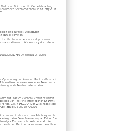
se Seite eine SSL-bzw. TLS-Verschlüsselung.
chlüsselte Seiten erkennen Sie an “http://” in
en.
iglich eine zufällige Buchstaben-
hen Nutzer kommen.
. Oder Sie können mit einer entsprechenden
owsers aktivieren. Wir weisen jedoch darauf
espeichert. Hierbei handelt es sich um
zur Optimierung der Website. Rückschlüsse auf
ir führen diese personenbezogenen Daten nicht
ttlung in ein Drittland oder an eine
form auf unseren eigenen Servern betrieben
ergabe von Tracking-Informationen an Dritte
 6 Abs. 1 lit. f DSGVO. Der Websitebetreiber
ATOMO_SESSID') und ein Cookie
dressen unmittelbar nach der Erhebung durch
erfolgt keine Datenübertragung an Dritte. Die
banalyse Matomo nicht mehr erfasst. Sie
ird auch den Besitzer daran hindern, aus Ihren