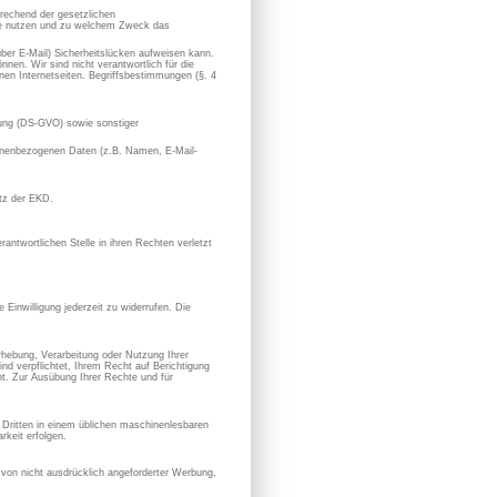
prechend der gesetzlichen
sie nutzen und zu welchem Zweck das
 über E-Mail) Sicherheitslücken aufweisen kann.
nen. Wir sind nicht verantwortlich für die
en Internetseiten. Begriffsbestimmungen (§. 4
ung (DS-GVO) sowie sonstiger
rsonenbezogenen Daten (z.B. Namen, E-Mail-
utz der EKD.
antwortlichen Stelle in ihren Rechten verletzt
 Einwilligung jederzeit zu widerrufen. Die
hebung, Verarbeitung oder Nutzung Ihrer
nd verpflichtet, Ihrem Recht auf Berichtigung
. Zur Ausübung Ihrer Rechte und für
en Dritten in einem üblichen maschinenlesbaren
keit erfolgen.
von nicht ausdrücklich angeforderter Werbung,