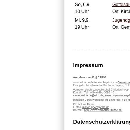
So, 6.9.
Gottesdi
10 Uhr
Ort: Kir
Mi, 9.9.
Jugendg
19 Uhr
Ort: Ge
Impressum
Angaben gemäß § 5 DDG:
www.e-kirche.de ist ein Angebot von
Vernetzte
Evangelisch-Lutherische Kirche in Bayern, EL
Vertreten durch Landesbischof Christian Kopp
Kontakt: Tel.: +49 (0)89 / 5595 - 0
vernetztekirche@elkb.de
,
www.bayern-evangel
Inhaltlich Verantwortlicher im Sinne des § 18 
Pfr. Miklós Geyer
E-Mail:
miklos.geyer@elkb.de
Internet:
http://www.vernetzte-kirche.de/
Datenschutzerklärun