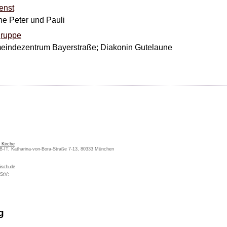
enst
che Peter und Pauli
ruppe
meindezentrum Bayerstraße; Diakonin Gutelaune
 Kirche
KB-IT, Katharina-von-Bora-Straße 7-13, 80333 München
isch.de
MStV:
g