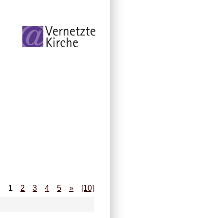
1
2
3
4
5
»
[10]