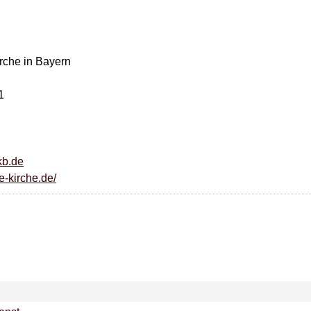
rche in Bayern
1
kb.de
e-kirche.de/