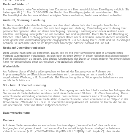
Recht auf Widerruf
In vielen Fällen ist eine Verarbeitung Ihrer Daten nur mit Ihrer ausdrücklichen Einwilligung möglich. Sie
haben gemäß § 11 Abs. 3 DSG-EKD das Recht, Ihre Einwilligung jederzeit zu widerrufen. Die
Rechtmäßigkeit der bis zum Widerruf erfolgten Datenverarbeitung bleibt vom Widerruf unberührt.
Auskunft, Sperrung, Löschung
Im Rahmen des geltenden Kirchengesetzes über den Datenschutz der Evangelischen Kirche in
Deutschland (DSG-EKD) können Sie sich bei Fragen zur Erhebung, Verarbeitung oder Nutzung Ihrer
personenbezogenen Daten und deren Berichtigung, Sperrung, Löschung oder einem Widerruf einer
erteilten Einwilligung unentgeltlich an uns wenden. Wir sind verpflichtet, Ihrem Recht auf Berichtigung
falscher Daten oder Löschung personenbezogener Daten nachzukommen, insofern diesem Anspruch
keine gesetzliche Aufbewahrungspflicht entgegensteht. Zur Ausübung Ihrer Rechte und für Rückfragen
nehmen Sie sich bitte über die im Impressum hinterlegte Adresse Kontakt mit uns auf.
Recht auf Datenübertragbarkeit
Dem Gesetz nach sind Sie berechtigt, Daten, die wir mit Ihrer Einwilligung oder in Erfüllung eines
Vertrags automatisiert verarbeiten, an sich oder an einen Dritten in einem üblichen maschinenlesbaren
Format aushändigen zu lassen. Eine direkte Übertragung der Daten an einen anderen Verantwortlichen
kann nur entsprechend einer technischen Umsetzbarkeit erfolgen.
Werbe-Mails
Als Anbieter dieser Website widersprechen wir hiermit der Nutzung von im Rahmen der
Impressumspflicht veröffentlichten Kontaktdaten zur Übersendung von nicht ausdrücklich
angeforderter Werbung, z.B. Spam-Mails. Bei Missachtung dieses Widerspruchs behalten wir uns
rechtliche Schritte vor.
SSL- bzw. TLS-Verschlüsselung
Aus Sicherheitsgründen und zum Schutz der Übertragung vertraulicher Inhalte – etwa bei Anfragen, die
Sie an uns als Seitenbetreiber senden – nutzt diese Seite eine SSL-bzw. TLS-Verschlüsselung. Diese
verschlüsselte Verbindung erkennen Sie daran, dass in Ihrem Browsers ein Schloss-Symbol und
“https://” vor der Adresse dieser Seite steht. (Unverschlüsselte Seiten erkennen Sie an “http://” in der
Browserzeile.) Wenn die SSL- bzw. TLS-Verschlüsselung aktiviert ist, können die Daten, die Sie an
uns übermitteln, nicht von Dritten mitgelesen werden.
Datenverarbeitung
Cookies
Auf dieser Seite verwenden wir ein technisch notwendiges „Session-Cookie“, das nach einer
festgelegten Zeit gelöscht wird. Ein Session-Cookie enthält lediglich eine zufällige Buchstaben-
Zahlenkombination (z.B: „VZRBVwC33hl4B0opOCiGo9Hi7i1Qf4KyCur2DXnp4Zk“), über die die