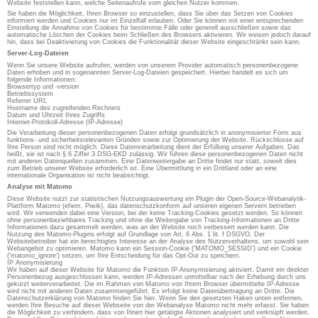
Website feststellen kann, welche Seitenaufrufe vom gleichen Nutzer kommen.
Sie haben die Möglichkeit, Ihren Browser so einzustellen, dass Sie über das Setzen von Cookies
informiert werden und Cookies nur im Einzelfall erlauben. Oder Sie können mit einer entsprechenden
Einstellung die Annahme von Cookies für bestimmte Fälle oder generell ausschließen sowie das
automatische Löschen der Cookies beim Schließen des Browsers aktivieren. Wir weisen jedoch darauf
hin, dass bei Deaktivierung von Cookies die Funktionalität dieser Website eingeschränkt sein kann.
Server-Log-Dateien
Wenn Sie unsere Website aufrufen, werden von unserem Provider automatisch personenbezogene
Daten erhoben und in sogenannten Server-Log-Dateien gespeichert. Hierbei handelt es sich um
folgende Informationen:
Browsertyp und -version
Betriebssystem
Referrer URL
Hostname des zugreifenden Rechners
Datum und Uhrzeit Ihres Zugriffs
Internet-Protokoll-Adresse (IP-Adresse)
Die Verarbeitung dieser personenbezogenen Daten erfolgt grundsätzlich in anonymisierter Form aus
funktions- und sicherheitsrelevanten Gründen sowie zur Optimierung der Website. Rückschlüsse auf
Ihre Person sind nicht möglich. Diese Datenverarbeitung dient der Erfüllung unserer Aufgaben. Das
heißt, sie ist nach § 6 Ziffer 3 DSG-EKD zulässig. Wir führen diese personenbezogenen Daten nicht
mit anderen Datenquellen zusammen. Eine Datenweitergabe an Dritte findet nur statt, soweit dies
zum Betrieb unserer Website erforderlich ist. Eine Übermittlung in ein Drittland oder an eine
internationale Organisation ist nicht beabsichtigt.
Analyse mit Matomo
Diese Website nutzt zur statistischen Nutzungsauswertung ein Plugin der Open-Source-Webanalytik-
Plattform Matomo (ehem. Piwik), das datenschutzkonform auf unseren eigenen Servern betrieben
wird. Wir verwenden dabei eine Version, bei der keine Tracking-Cookies gesetzt werden. So können
ohne personenbeziehbares Tracking und ohne die Weitergabe von Tracking-Informationen an Dritte
Informationen dazu gesammelt werden, was an der Website noch verbessert werden kann. Die
Nutzung des Matomo-Plugins erfolgt auf Grundlage von Art. 6 Abs. 1 lit. f DSGVO. Der
Websitebetreiber hat ein berechtigtes Interesse an der Analyse des Nutzerverhaltens, um sowohl sein
Webangebot zu optimieren. Matomo kann ein Session-Cookie ('MATOMO_SESSID') und ein Cookie
('matomo_ignore') setzen, um Ihre Entscheidung für das Opt-Out zu speichern.
IP Anonymisierung
Wir haben auf dieser Website für Matomo die Funktion IP-Anonymisierung aktiviert. Damit ein direkter
Personenbezug ausgeschlossen kann, werden IP-Adressen unmittelbar nach der Erhebung durch uns
gekürzt weiterverarbeitet. Die im Rahmen von Matomo von Ihrem Browser übermittelte IP-Adresse
wird nicht mit anderen Daten zusammengeführt. Es erfolgt keine Datenübertragung an Dritte. Die
Datenschutzerklärung von Matomo finden Sie hier. Wenn Sie den gesetzten Haken unten entfernen,
werden Ihre Besuche auf dieser Webseite von der Webanalyse Matomo nicht mehr erfasst. Sie haben
die Möglichkeit zu verhindern, dass von Ihnen hier getätigte Aktionen analysiert und verknüpft werden.