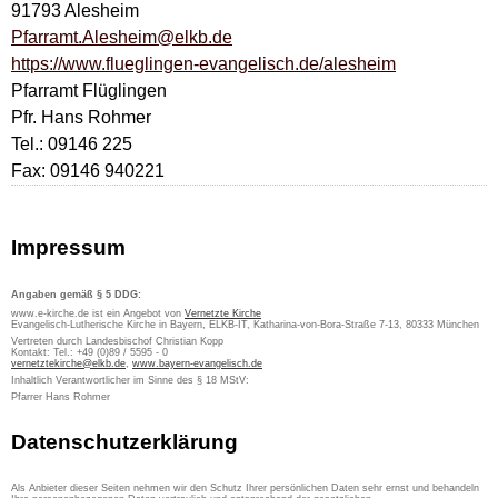
91793 Alesheim
Pfarramt.Alesheim@elkb.de
https://www.flueglingen-evangelisch.de/alesheim
Pfarramt Flüglingen
Pfr. Hans Rohmer
Tel.: 09146 225
Fax: 09146 940221
Impressum
Angaben gemäß § 5 DDG:
www.e-kirche.de ist ein Angebot von
Vernetzte Kirche
Evangelisch-Lutherische Kirche in Bayern, ELKB-IT, Katharina-von-Bora-Straße 7-13, 80333 München
Vertreten durch Landesbischof Christian Kopp
Kontakt: Tel.: +49 (0)89 / 5595 - 0
vernetztekirche@elkb.de
,
www.bayern-evangelisch.de
Inhaltlich Verantwortlicher im Sinne des § 18 MStV:
Pfarrer Hans Rohmer
Datenschutzerklärung
Als Anbieter dieser Seiten nehmen wir den Schutz Ihrer persönlichen Daten sehr ernst und behandeln