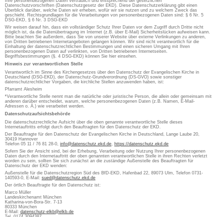
Ihre personenbezogenen Daten vertraulich und entsprechend der gesetzlichen
Datenschutzvorschriften (Datenschutzgesetz der EKD). Diese Datenschutzerklärung gibt einen
Überblick darüber, welche Daten wir erheben, wofür wir sie nutzen und zu welchem Zweck das
geschieht. Rechtsgrundlagen für die Verarbeitungen von personenbezogenen Daten sind: § 6 Nr. 5
DSG-EKD, § 6 Nr. 3 DSG-EKD
Wir weisen darauf hin, dass ein vollständiger Schutz Ihrer Daten vor dem Zugriff durch Dritte nicht
möglich ist, da die Datenübertragung im Internet (z.B. über E-Mail) Sicherheitslücken aufweisen kann.
Bitte beachten Sie außerdem, dass Sie von unserer Website über externe Verlinkungen zu anderen,
von Dritten betriebenen Internetangeboten gelangen können. Wir sind nicht verantwortlich für die
Einhaltung der datenschutzrechtlichen Bestimmungen und einen sicheren Umgang mit Ihren
personenbezogenen Daten auf verlinkten, von Dritten betriebenen Internetseiten.
Begriffsbestimmungen (§. 4 DSG-EKD) können Sie hier einsehen.
Hinweis zur verantwortlichen Stelle
Verantwortlich im Sinne des Kirchengesetzes über den Datenschutz der Evangelischen Kirche in
Deutschland (DSG-EKD), der Datenschutz-Grundverordnung (DS-GVO) sowie sonstiger
datenschutzrechtlicher Vorgaben, die kirchliche Stellen anzuwenden haben, ist:
Pfarramt Alesheim
*Verantwortliche Stelle nennt man die natürliche oder juristische Person, die allein oder gemeinsam mit
anderen darüber entscheidet, warum, welche personenbezogenen Daten (z.B. Namen, E-Mail-
Adressen o. Ä.) wie verarbeitet werden.
Datenschutzaufsichtsbehörde
Die datenschutzrechtliche Aufsicht über die oben genannte verantwortliche Stelle dieses
Internetauftritts erfolgt durch den Beauftragten für den Datenschutz der EKD.
Der Beauftragte für den Datenschutz der Evangelischen Kirche in Deutschland, Lange Laube 20,
30419 Hannover
Telefon 05 11 / 76 81 28-0,
info@datenschutz.ekd.de
,
https://datenschutz.ekd.de
Sofern Sie der Ansicht sind, bei der Erhebung, Verarbeitung oder Nutzung Ihrer personenbezogenen
Daten durch den Internetauftritt der oben genannten verantwortlichen Stelle in ihren Rechten verletzt
worden zu sein, sollten Sie sich zunächst an die zuständige Außenstelle des Beauftragten für
Datenschutz der EKD wenden:
Außenstelle für die Datenschutzregion Süd des BfD-EKD, Hafenbad 22, 89073 Ulm, Telefon 0731-
140593-0, E-Mail:
sued@datenschutz.ekd.de
Der örtlich Beauftragte für den Datenschutz ist:
Marco Müller
Landeskirchenamt München
Katharina-von-Bora-Str. 7-13
80333 München
E-Mail:
datenschutz-elkb@elkb.de
Tel. 0174 3094387