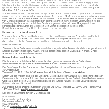
Ihre personenbezogenen Daten vertraulich und entsprechend der gesetzlichen
Datenschutzvorschriften (Datenschutzgesetz der EKD). Diese Datenschutzerklärung gibt einen
Überblick darüber, welche Daten wir erheben, wofür wir sie nutzen und zu welchem Zweck das
geschieht. Rechtsgrundlagen für die Verarbeitungen von personenbezogenen Daten sind: § 6 Nr. 5
DSG-EKD, § 6 Nr. 3 DSG-EKD
Wir weisen darauf hin, dass ein vollständiger Schutz Ihrer Daten vor dem Zugriff durch Dritte nicht
möglich ist, da die Datenübertragung im Internet (z.B. über E-Mail) Sicherheitslücken aufweisen kann.
Bitte beachten Sie außerdem, dass Sie von unserer Website über externe Verlinkungen zu anderen,
von Dritten betriebenen Internetangeboten gelangen können. Wir sind nicht verantwortlich für die
Einhaltung der datenschutzrechtlichen Bestimmungen und einen sicheren Umgang mit Ihren
personenbezogenen Daten auf verlinkten, von Dritten betriebenen Internetseiten.
Begriffsbestimmungen (§. 4 DSG-EKD) können Sie hier einsehen.
Hinweis zur verantwortlichen Stelle
Verantwortlich im Sinne des Kirchengesetzes über den Datenschutz der Evangelischen Kirche in
Deutschland (DSG-EKD), der Datenschutz-Grundverordnung (DS-GVO) sowie sonstiger
datenschutzrechtlicher Vorgaben, die kirchliche Stellen anzuwenden haben, ist:
Pfarramt Alesheim
*Verantwortliche Stelle nennt man die natürliche oder juristische Person, die allein oder gemeinsam mit
anderen darüber entscheidet, warum, welche personenbezogenen Daten (z.B. Namen, E-Mail-
Adressen o. Ä.) wie verarbeitet werden.
Datenschutzaufsichtsbehörde
Die datenschutzrechtliche Aufsicht über die oben genannte verantwortliche Stelle dieses
Internetauftritts erfolgt durch den Beauftragten für den Datenschutz der EKD.
Der Beauftragte für den Datenschutz der Evangelischen Kirche in Deutschland, Lange Laube 20,
30419 Hannover
Telefon 05 11 / 76 81 28-0,
info@datenschutz.ekd.de
,
https://datenschutz.ekd.de
Sofern Sie der Ansicht sind, bei der Erhebung, Verarbeitung oder Nutzung Ihrer personenbezogenen
Daten durch den Internetauftritt der oben genannten verantwortlichen Stelle in ihren Rechten verletzt
worden zu sein, sollten Sie sich zunächst an die zuständige Außenstelle des Beauftragten für
Datenschutz der EKD wenden:
Außenstelle für die Datenschutzregion Süd des BfD-EKD, Hafenbad 22, 89073 Ulm, Telefon 0731-
140593-0, E-Mail:
sued@datenschutz.ekd.de
Der örtlich Beauftragte für den Datenschutz ist:
Marco Müller
Landeskirchenamt München
Katharina-von-Bora-Str. 7-13
80333 München
E-Mail:
datenschutz-elkb@elkb.de
Tel. 0174 3094387