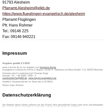
91793 Alesheim
Pfarramt.Alesheim@elkb.de
https://www.flueglingen-evangelisch.de/alesheim
Pfarramt Flüglingen
Pfr. Hans Rohmer
Tel.: 09146 225
Fax: 09146 940221
Impressum
Angaben gemäß § 5 DDG:
www.e-kirche.de ist ein Angebot von
Vernetzte Kirche
Evangelisch-Lutherische Kirche in Bayern, ELKB-IT, Katharina-von-Bora-Straße 7-13, 80333 München
Vertreten durch Landesbischof Christian Kopp
Kontakt: Tel.: +49 (0)89 / 5595 - 0
vernetztekirche@elkb.de
,
www.bayern-evangelisch.de
Inhaltlich Verantwortlicher im Sinne des § 18 MStV:
Pfarrer Hans Rohmer
Datenschutzerklärung
Als Anbieter dieser Seiten nehmen wir den Schutz Ihrer persönlichen Daten sehr ernst und behandeln