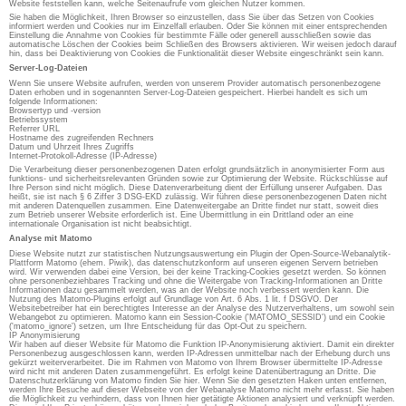
Website feststellen kann, welche Seitenaufrufe vom gleichen Nutzer kommen.
Sie haben die Möglichkeit, Ihren Browser so einzustellen, dass Sie über das Setzen von Cookies
informiert werden und Cookies nur im Einzelfall erlauben. Oder Sie können mit einer entsprechenden
Einstellung die Annahme von Cookies für bestimmte Fälle oder generell ausschließen sowie das
automatische Löschen der Cookies beim Schließen des Browsers aktivieren. Wir weisen jedoch darauf
hin, dass bei Deaktivierung von Cookies die Funktionalität dieser Website eingeschränkt sein kann.
Server-Log-Dateien
Wenn Sie unsere Website aufrufen, werden von unserem Provider automatisch personenbezogene
Daten erhoben und in sogenannten Server-Log-Dateien gespeichert. Hierbei handelt es sich um
folgende Informationen:
Browsertyp und -version
Betriebssystem
Referrer URL
Hostname des zugreifenden Rechners
Datum und Uhrzeit Ihres Zugriffs
Internet-Protokoll-Adresse (IP-Adresse)
Die Verarbeitung dieser personenbezogenen Daten erfolgt grundsätzlich in anonymisierter Form aus
funktions- und sicherheitsrelevanten Gründen sowie zur Optimierung der Website. Rückschlüsse auf
Ihre Person sind nicht möglich. Diese Datenverarbeitung dient der Erfüllung unserer Aufgaben. Das
heißt, sie ist nach § 6 Ziffer 3 DSG-EKD zulässig. Wir führen diese personenbezogenen Daten nicht
mit anderen Datenquellen zusammen. Eine Datenweitergabe an Dritte findet nur statt, soweit dies
zum Betrieb unserer Website erforderlich ist. Eine Übermittlung in ein Drittland oder an eine
internationale Organisation ist nicht beabsichtigt.
Analyse mit Matomo
Diese Website nutzt zur statistischen Nutzungsauswertung ein Plugin der Open-Source-Webanalytik-
Plattform Matomo (ehem. Piwik), das datenschutzkonform auf unseren eigenen Servern betrieben
wird. Wir verwenden dabei eine Version, bei der keine Tracking-Cookies gesetzt werden. So können
ohne personenbeziehbares Tracking und ohne die Weitergabe von Tracking-Informationen an Dritte
Informationen dazu gesammelt werden, was an der Website noch verbessert werden kann. Die
Nutzung des Matomo-Plugins erfolgt auf Grundlage von Art. 6 Abs. 1 lit. f DSGVO. Der
Websitebetreiber hat ein berechtigtes Interesse an der Analyse des Nutzerverhaltens, um sowohl sein
Webangebot zu optimieren. Matomo kann ein Session-Cookie ('MATOMO_SESSID') und ein Cookie
('matomo_ignore') setzen, um Ihre Entscheidung für das Opt-Out zu speichern.
IP Anonymisierung
Wir haben auf dieser Website für Matomo die Funktion IP-Anonymisierung aktiviert. Damit ein direkter
Personenbezug ausgeschlossen kann, werden IP-Adressen unmittelbar nach der Erhebung durch uns
gekürzt weiterverarbeitet. Die im Rahmen von Matomo von Ihrem Browser übermittelte IP-Adresse
wird nicht mit anderen Daten zusammengeführt. Es erfolgt keine Datenübertragung an Dritte. Die
Datenschutzerklärung von Matomo finden Sie hier. Wenn Sie den gesetzten Haken unten entfernen,
werden Ihre Besuche auf dieser Webseite von der Webanalyse Matomo nicht mehr erfasst. Sie haben
die Möglichkeit zu verhindern, dass von Ihnen hier getätigte Aktionen analysiert und verknüpft werden.