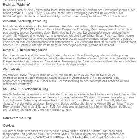
Recht auf Widerruf
In vielen Fällen ist eine Verarbeitung Ihrer Daten nur mit Ihrer ausdrücklichen Einwilligung möglich. Sie
haben gemäß § 11 Abs. 3 DSG-EKD das Recht, Ihre Einwilligung jederzeit zu widerrufen. Die
Rechtmäßigkeit der bis zum Widerruf erfolgten Datenverarbeitung bleibt vom Widerruf unberührt.
Auskunft, Sperrung, Löschung
Im Rahmen des geltenden Kirchengesetzes über den Datenschutz der Evangelischen Kirche in
Deutschland (DSG-EKD) können Sie sich bei Fragen zur Erhebung, Verarbeitung oder Nutzung Ihrer
personenbezogenen Daten und deren Berichtigung, Sperrung, Löschung oder einem Widerruf einer
erteilten Einwilligung unentgeltlich an uns wenden. Wir sind verpflichtet, Ihrem Recht auf Berichtigung
falscher Daten oder Löschung personenbezogener Daten nachzukommen, insofern diesem Anspruch
keine gesetzliche Aufbewahrungspflicht entgegensteht. Zur Ausübung Ihrer Rechte und für Rückfragen
nehmen Sie sich bitte über die im Impressum hinterlegte Adresse Kontakt mit uns auf.
Recht auf Datenübertragbarkeit
Dem Gesetz nach sind Sie berechtigt, Daten, die wir mit Ihrer Einwilligung oder in Erfüllung eines
Vertrags automatisiert verarbeiten, an sich oder an einen Dritten in einem üblichen maschinenlesbaren
Format aushändigen zu lassen. Eine direkte Übertragung der Daten an einen anderen Verantwortlichen
kann nur entsprechend einer technischen Umsetzbarkeit erfolgen.
Werbe-Mails
Als Anbieter dieser Website widersprechen wir hiermit der Nutzung von im Rahmen der
Impressumspflicht veröffentlichten Kontaktdaten zur Übersendung von nicht ausdrücklich
angeforderter Werbung, z.B. Spam-Mails. Bei Missachtung dieses Widerspruchs behalten wir uns
rechtliche Schritte vor.
SSL- bzw. TLS-Verschlüsselung
Aus Sicherheitsgründen und zum Schutz der Übertragung vertraulicher Inhalte – etwa bei Anfragen, die
Sie an uns als Seitenbetreiber senden – nutzt diese Seite eine SSL-bzw. TLS-Verschlüsselung. Diese
verschlüsselte Verbindung erkennen Sie daran, dass in Ihrem Browsers ein Schloss-Symbol und
“https://” vor der Adresse dieser Seite steht. (Unverschlüsselte Seiten erkennen Sie an “http://” in der
Browserzeile.) Wenn die SSL- bzw. TLS-Verschlüsselung aktiviert ist, können die Daten, die Sie an
uns übermitteln, nicht von Dritten mitgelesen werden.
Datenverarbeitung
Cookies
Auf dieser Seite verwenden wir ein technisch notwendiges „Session-Cookie“, das nach einer
festgelegten Zeit gelöscht wird. Ein Session-Cookie enthält lediglich eine zufällige Buchstaben-
Zahlenkombination (z.B: „VZRBVwC33hl4B0opOCiGo9Hi7i1Qf4KyCur2DXnp4Zk“), über die die