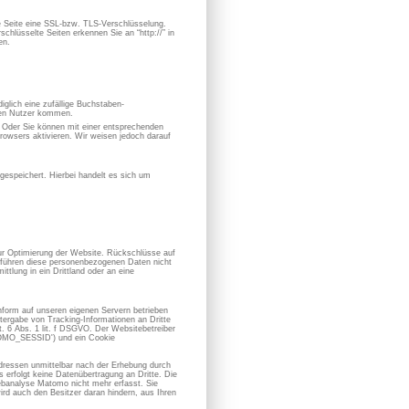
se Seite eine SSL-bzw. TLS-Verschlüsselung.
chlüsselte Seiten erkennen Sie an “http://” in
en.
iglich eine zufällige Buchstaben-
hen Nutzer kommen.
. Oder Sie können mit einer entsprechenden
owsers aktivieren. Wir weisen jedoch darauf
espeichert. Hierbei handelt es sich um
zur Optimierung der Website. Rückschlüsse auf
ir führen diese personenbezogenen Daten nicht
ttlung in ein Drittland oder an eine
form auf unseren eigenen Servern betrieben
ergabe von Tracking-Informationen an Dritte
 6 Abs. 1 lit. f DSGVO. Der Websitebetreiber
ATOMO_SESSID') und ein Cookie
dressen unmittelbar nach der Erhebung durch
erfolgt keine Datenübertragung an Dritte. Die
banalyse Matomo nicht mehr erfasst. Sie
ird auch den Besitzer daran hindern, aus Ihren