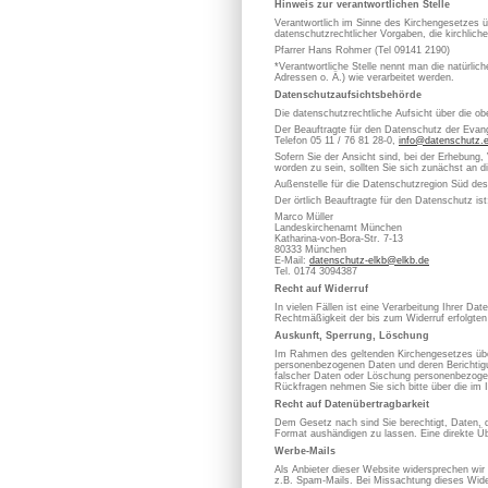
Hinweis zur verantwortlichen Stelle
Verantwortlich im Sinne des Kirchengesetzes
datenschutzrechtlicher Vorgaben, die kirchlich
Pfarrer Hans Rohmer (Tel 09141 2190)
*Verantwortliche Stelle nennt man die natürli
Adressen o. Ä.) wie verarbeitet werden.
Datenschutzaufsichtsbehörde
Die datenschutzrechtliche Aufsicht über die ob
Der Beauftragte für den Datenschutz der Evan
Telefon 05 11 / 76 81 28-0,
info@datenschutz.
Sofern Sie der Ansicht sind, bei der Erhebung,
worden zu sein, sollten Sie sich zunächst an 
Außenstelle für die Datenschutzregion Süd de
Der örtlich Beauftragte für den Datenschutz ist
Marco Müller
Landeskirchenamt München
Katharina-von-Bora-Str. 7-13
80333 München
E-Mail:
datenschutz-elkb@elkb.de
Tel. 0174 3094387
Recht auf Widerruf
In vielen Fällen ist eine Verarbeitung Ihrer D
Rechtmäßigkeit der bis zum Widerruf erfolgten
Auskunft, Sperrung, Löschung
Im Rahmen des geltenden Kirchengesetzes über
personenbezogenen Daten und deren Berichtigung
falscher Daten oder Löschung personenbezoge
Rückfragen nehmen Sie sich bitte über die im 
Recht auf Datenübertragbarkeit
Dem Gesetz nach sind Sie berechtigt, Daten, die
Format aushändigen zu lassen. Eine direkte Üb
Werbe-Mails
Als Anbieter dieser Website widersprechen wir
z.B. Spam-Mails. Bei Missachtung dieses Wider