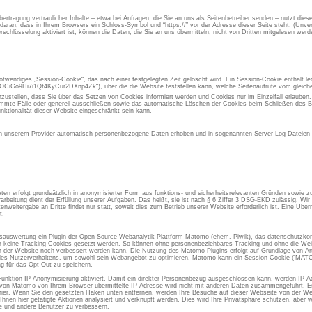
rtragung vertraulicher Inhalte – etwa bei Anfragen, die Sie an uns als Seitenbetreiber senden – nutzt die
aran, dass in Ihrem Browsers ein Schloss-Symbol und “https://” vor der Adresse dieser Seite steht. (Unvers
chlüsselung aktiviert ist, können die Daten, die Sie an uns übermitteln, nicht von Dritten mitgelesen werd
otwendiges „Session-Cookie“, das nach einer festgelegten Zeit gelöscht wird. Ein Session-Cookie enthält led
iGo9Hi7i1Qf4KyCur2DXnp4Zk“), über die die Website feststellen kann, welche Seitenaufrufe vom gleic
inzustellen, dass Sie über das Setzen von Cookies informiert werden und Cookies nur im Einzelfall erlauben
immte Fälle oder generell ausschließen sowie das automatische Löschen der Cookies beim Schließen des Br
nktionalität dieser Website eingeschränkt sein kann.
 unserem Provider automatisch personenbezogene Daten erhoben und in sogenannten Server-Log-Dateien g
en erfolgt grundsätzlich in anonymisierter Form aus funktions- und sicherheitsrelevanten Gründen sowie 
rarbeitung dient der Erfüllung unserer Aufgaben. Das heißt, sie ist nach § 6 Ziffer 3 DSG-EKD zulässig. W
eitergabe an Dritte findet nur statt, soweit dies zum Betrieb unserer Website erforderlich ist. Eine Übermi
t.
gsauswertung ein Plugin der Open-Source-Webanalytik-Plattform Matomo (ehem. Piwik), das datenschutzkon
er keine Tracking-Cookies gesetzt werden. So können ohne personenbeziehbares Tracking und ohne die Weit
der Website noch verbessert werden kann. Die Nutzung des Matomo-Plugins erfolgt auf Grundlage von Art.
se des Nutzerverhaltens, um sowohl sein Webangebot zu optimieren. Matomo kann ein Session-Cookie ('M
g für das Opt-Out zu speichern.
Funktion IP-Anonymisierung aktiviert. Damit ein direkter Personenbezug ausgeschlossen kann, werden IP-A
 von Matomo von Ihrem Browser übermittelte IP-Adresse wird nicht mit anderen Daten zusammengeführt. Es 
ier. Wenn Sie den gesetzten Haken unten entfernen, werden Ihre Besuche auf dieser Webseite von der We
Ihnen hier getätigte Aktionen analysiert und verknüpft werden. Dies wird Ihre Privatsphäre schützen, aber w
ie und andere Benutzer zu verbessern.