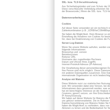
SSL- bzw. TLS-Verschlüsselung
Aus Sicherheitsgründen und zum Schutz der Übe
Diese verschlüsselte Verbindung erkennen Sie d
der Browserzeile.) Wenn die SSL- bzw. TLS-Vers
Datenverarbeitung
Cookies
Auf dieser Seite verwenden wir ein technisch n
Zahlenkombination (z.B: „VZRBVwC33hl4B0opOC
Sie haben die Möglichkeit, Ihren Browser so e
Einstellung die Annahme von Cookies für best
hin, dass bei Deaktivierung von Cookies die Fu
Server-Log-Dateien
Wenn Sie unsere Website aufrufen, werden von
folgende Informationen:
Browsertyp und -version
Betriebssystem
Referrer URL
Hostname des zugreifenden Rechners
Datum und Uhrzeit Ihres Zugriffs
Internet-Protokoll-Adresse (IP-Adresse)
Die Verarbeitung dieser personenbezogenen Dat
Ihre Person sind nicht möglich. Diese Datenve
mit anderen Datenquellen zusammen. Eine Datenw
internationale Organisation ist nicht beabsichtig
Analyse mit Matomo
Diese Website nutzt zur statistischen Nutzun
wird. Wir verwenden dabei eine Version, bei d
Informationen dazu gesammelt werden, was an 
hat ein berechtigtes Interesse an der Analy
('matomo_ignore') setzen, um Ihre Entscheidun
IP Anonymisierung
Wir haben auf dieser Website für Matomo die 
uns gekürzt weiterverarbeitet. Die im Rahmen
Datenschutzerklärung von Matomo finden Sie h
haben die Möglichkeit zu verhindern, dass von 
Aktionen zu lernen und die Bedienbarkeit für S