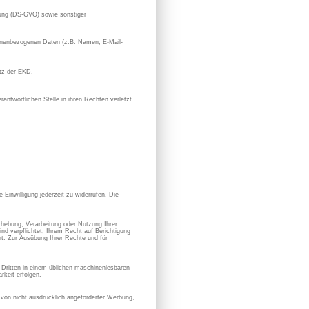
ung (DS-GVO) sowie sonstiger
rsonenbezogenen Daten (z.B. Namen, E-Mail-
utz der EKD.
antwortlichen Stelle in ihren Rechten verletzt
 Einwilligung jederzeit zu widerrufen. Die
hebung, Verarbeitung oder Nutzung Ihrer
nd verpflichtet, Ihrem Recht auf Berichtigung
. Zur Ausübung Ihrer Rechte und für
en Dritten in einem üblichen maschinenlesbaren
keit erfolgen.
von nicht ausdrücklich angeforderter Werbung,