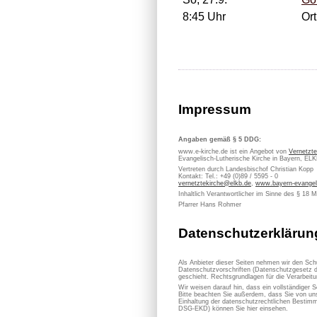
8:45 Uhr
Ort
Impressum
Angaben gemäß § 5 DDG:
www.e-kirche.de ist ein Angebot von
Vernetzte
Evangelisch-Lutherische Kirche in Bayern, EL
Vertreten durch Landesbischof Christian Kopp
Kontakt: Tel.: +49 (0)89 / 5595 - 0
vernetztekirche@elkb.de
,
www.bayern-evangel
Inhaltlich Verantwortlicher im Sinne des § 18 
Pfarrer Hans Rohmer
Datenschutzerklärun
Als Anbieter dieser Seiten nehmen wir den Sch
Datenschutzvorschriften (Datenschutzgesetz d
geschieht. Rechtsgrundlagen für die Verarbe
Wir weisen darauf hin, dass ein vollständiger S
Bitte beachten Sie außerdem, dass Sie von uns
Einhaltung der datenschutzrechtlichen Bestimm
DSG-EKD) können Sie hier einsehen.