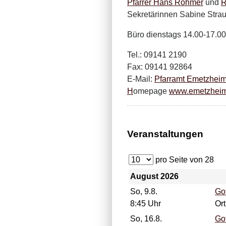
Pfarrer Hans Rohmer
und
R
Sekretärinnen Sabine Stra
Büro dienstags 14.00-17.00
Tel.: 09141 2190
Fax: 09141 92864
E-Mail:
Pfarramt Emetzhei
H
omepage
www.emetzheim
Veranstaltungen
pro Seite von
28
August 2026
So, 9.8.
Go
8:45 Uhr
Or
So, 16.8.
Go