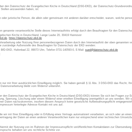
 über den Datenschutz der Evangelischen Kirche in Deutschland (DSG-EKD), der Datenschutz-Grundverordn
e Stellen anzuwenden haben, ist:
che oder juristische Person, die allein oder gemeinsam mit anderen darüber entscheidet, warum, welche pe
en genannte verantwortliche Stelle dieses Internetauftritts erfolgt durch den Beauftragten für den Datensch
gelischen Kirche in Deutschland, Lange Laube 20, 30419 Hannover
ekd.de
,
https://datenschutz.ekd.de
 Verarbeitung oder Nutzung Ihrer personenbezogenen Daten durch den Internetauftritt der oben genannten ver
die zuständige Außenstelle des Beauftragten für Datenschutz der EKD wenden:
s BfD-EKD, Hafenbad 22, 89073 Ulm, Telefon 0731-140593-0, E-Mail:
sued@datenschutz.ekd.de
:
aten nur mit Ihrer ausdrücklichen Einwilligung möglich. Sie haben gemäß § 11 Abs. 3 DSG-EKD das Recht, Ihre
 Datenverarbeitung bleibt vom Widerruf unberührt.
 den Datenschutz der Evangelischen Kirche in Deutschland (DSG-EKD) können Sie sich bei Fragen zur Er
, Sperrung, Löschung oder einem Widerruf einer erteilten Einwilligung unentgeltlich an uns wenden. Wir si
ner Daten nachzukommen, insofern diesem Anspruch keine gesetzliche Aufbewahrungspflicht entgegensteht
Impressum hinterlegte Adresse Kontakt mit uns auf.
 wir mit Ihrer Einwilligung oder in Erfüllung eines Vertrags automatisiert verarbeiten, an sich oder an ein
ertragung der Daten an einen anderen Verantwortlichen kann nur entsprechend einer technischen Umsetzbar
 hiermit der Nutzung von im Rahmen der Impressumspflicht veröffentlichten Kontaktdaten zur Übersendung 
spruchs behalten wir uns rechtliche Schritte vor.