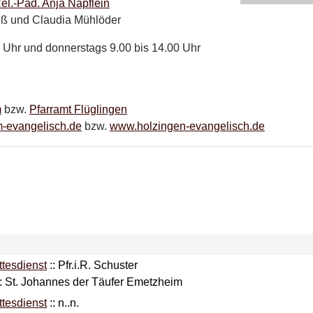
el.-Päd. Anja Näpflein
uß und Claudia Mühlöder
 Uhr und donnerstags 9.00 bis 14.00 Uhr
m
bzw.
Pfarramt Flüglingen
-evangelisch.de
bzw.
www.holzingen-evangelisch.de
ttesdienst
::
Pfr.i.R. Schuster
t: St. Johannes der Täufer Emetzheim
ttesdienst
::
n..n.