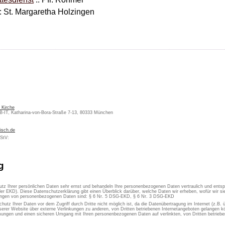
: St. Margaretha Holzingen
 Kirche
KB-IT, Katharina-von-Bora-Straße 7-13, 80333 München
isch.de
MStV:
g
utz Ihrer persönlichen Daten sehr ernst und behandeln Ihre personenbezogenen Daten vertraulich und ents
er EKD). Diese Datenschutzerklärung gibt einen Überblick darüber, welche Daten wir erheben, wofür wir 
itungen von personenbezogenen Daten sind: § 6 Nr. 5 DSG-EKD, § 6 Nr. 3 DSG-EKD
chutz Ihrer Daten vor dem Zugriff durch Dritte nicht möglich ist, da die Datenübertragung im Internet (z.B.
erer Website über externe Verlinkungen zu anderen, von Dritten betriebenen Internetangeboten gelangen kön
ungen und einen sicheren Umgang mit Ihren personenbezogenen Daten auf verlinkten, von Dritten betrieben