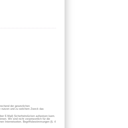
prechend der gesetzlichen
sie nutzen und zu welchem Zweck das
 über E-Mail) Sicherheitslücken aufweisen kann.
nen. Wir sind nicht verantwortlich für die
en Internetseiten. Begriffsbestimmungen (§. 4