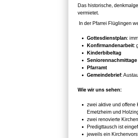
Das historische, denkmalg
vermietet.
In der Pfarrei Flüglingen 
Gottesdienstplan
: imm
Konfirmandenarbeit
:
Kinderbibeltag
Seniorennachmittage
Pfarramt
Gemeindebrief
: Austa
Wie wir uns sehen:
zwei aktive und offene
Emetzheim und Holzi
zwei renovierte Kirchen
Predigttausch ist einge
jeweils ein Kirchenvor