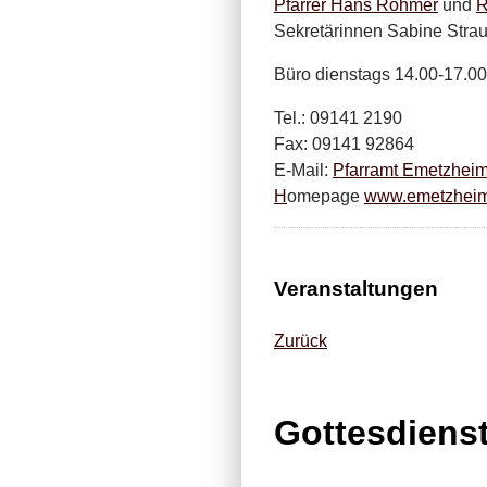
Pfarrer Hans Rohmer
und
R
Sekretärinnen Sabine Stra
Büro dienstags 14.00-17.00
Tel.: 09141 2190
Fax: 09141 92864
E-Mail:
Pfarramt Emetzhei
H
omepage
www.emetzheim
Veranstaltungen
Zurück
Gottesdiens