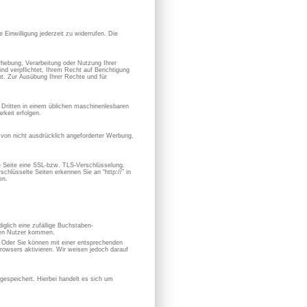
 Einwilligung jederzeit zu widerrufen. Die
hebung, Verarbeitung oder Nutzung Ihrer
nd verpflichtet, Ihrem Recht auf Berichtigung
. Zur Ausübung Ihrer Rechte und für
en Dritten in einem üblichen maschinenlesbaren
keit erfolgen.
von nicht ausdrücklich angeforderter Werbung,
se Seite eine SSL-bzw. TLS-Verschlüsselung.
chlüsselte Seiten erkennen Sie an “http://” in
en.
iglich eine zufällige Buchstaben-
hen Nutzer kommen.
. Oder Sie können mit einer entsprechenden
owsers aktivieren. Wir weisen jedoch darauf
espeichert. Hierbei handelt es sich um