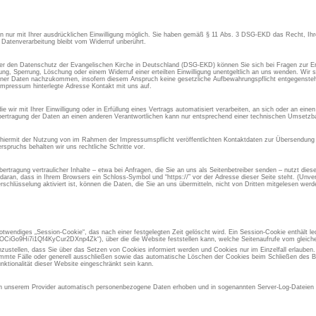
aten nur mit Ihrer ausdrücklichen Einwilligung möglich. Sie haben gemäß § 11 Abs. 3 DSG-EKD das Recht, Ihre
 Datenverarbeitung bleibt vom Widerruf unberührt.
 den Datenschutz der Evangelischen Kirche in Deutschland (DSG-EKD) können Sie sich bei Fragen zur Er
, Sperrung, Löschung oder einem Widerruf einer erteilten Einwilligung unentgeltlich an uns wenden. Wir si
ner Daten nachzukommen, insofern diesem Anspruch keine gesetzliche Aufbewahrungspflicht entgegensteht
Impressum hinterlegte Adresse Kontakt mit uns auf.
 wir mit Ihrer Einwilligung oder in Erfüllung eines Vertrags automatisiert verarbeiten, an sich oder an ein
ertragung der Daten an einen anderen Verantwortlichen kann nur entsprechend einer technischen Umsetzbar
 hiermit der Nutzung von im Rahmen der Impressumspflicht veröffentlichten Kontaktdaten zur Übersendung 
spruchs behalten wir uns rechtliche Schritte vor.
rtragung vertraulicher Inhalte – etwa bei Anfragen, die Sie an uns als Seitenbetreiber senden – nutzt die
aran, dass in Ihrem Browsers ein Schloss-Symbol und “https://” vor der Adresse dieser Seite steht. (Unvers
chlüsselung aktiviert ist, können die Daten, die Sie an uns übermitteln, nicht von Dritten mitgelesen werd
otwendiges „Session-Cookie“, das nach einer festgelegten Zeit gelöscht wird. Ein Session-Cookie enthält led
iGo9Hi7i1Qf4KyCur2DXnp4Zk“), über die die Website feststellen kann, welche Seitenaufrufe vom gleic
inzustellen, dass Sie über das Setzen von Cookies informiert werden und Cookies nur im Einzelfall erlauben
immte Fälle oder generell ausschließen sowie das automatische Löschen der Cookies beim Schließen des Br
nktionalität dieser Website eingeschränkt sein kann.
 unserem Provider automatisch personenbezogene Daten erhoben und in sogenannten Server-Log-Dateien g