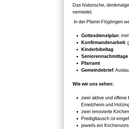
Das historische, denkmalg
vermietet.
In der Pfarrei Flüglingen 
Gottesdienstplan
: imm
Konfirmandenarbeit
:
Kinderbibeltag
Seniorennachmittage
Pfarramt
Gemeindebrief
: Austa
Wie wir uns sehen:
zwei aktive und offene
Emetzheim und Holzi
zwei renovierte Kirchen
Predigttausch ist einge
jeweils ein Kirchenvor