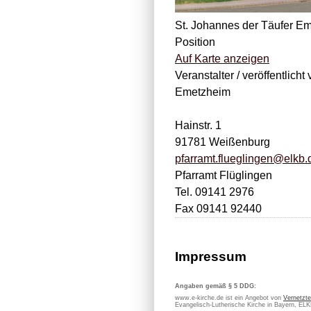
St. Johannes der Täufer E
Position
Auf Karte anzeigen
Veranstalter / veröffentlicht 
Emetzheim
Hainstr. 1
91781 Weißenburg
pfarramt.flueglingen@elkb.
Pfarramt Flüglingen
Tel. 09141 2976
Fax 09141 92440
Impressum
Angaben gemäß § 5 DDG:
www.e-kirche.de ist ein Angebot von
Vernetzte
Evangelisch-Lutherische Kirche in Bayern, EL