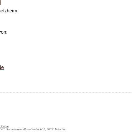
metzheim
von:
de
 Kirche
KB-IT, Katharina-von-Bora-Straße 7-13, 80333 München