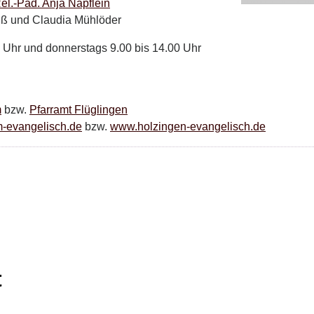
el.-Päd. Anja Näpflein
uß und Claudia Mühlöder
 Uhr und donnerstags 9.00 bis 14.00 Uhr
m
bzw.
Pfarramt Flüglingen
-evangelisch.de
bzw.
www.holzingen-evangelisch.de
t