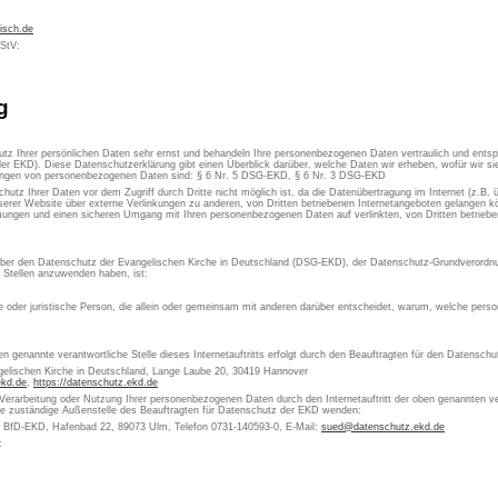
isch.de
MStV:
g
utz Ihrer persönlichen Daten sehr ernst und behandeln Ihre personenbezogenen Daten vertraulich und ents
er EKD). Diese Datenschutzerklärung gibt einen Überblick darüber, welche Daten wir erheben, wofür wir 
itungen von personenbezogenen Daten sind: § 6 Nr. 5 DSG-EKD, § 6 Nr. 3 DSG-EKD
chutz Ihrer Daten vor dem Zugriff durch Dritte nicht möglich ist, da die Datenübertragung im Internet (z.B.
erer Website über externe Verlinkungen zu anderen, von Dritten betriebenen Internetangeboten gelangen kön
ungen und einen sicheren Umgang mit Ihren personenbezogenen Daten auf verlinkten, von Dritten betrieben
 über den Datenschutz der Evangelischen Kirche in Deutschland (DSG-EKD), der Datenschutz-Grundverordn
e Stellen anzuwenden haben, ist:
che oder juristische Person, die allein oder gemeinsam mit anderen darüber entscheidet, warum, welche pe
en genannte verantwortliche Stelle dieses Internetauftritts erfolgt durch den Beauftragten für den Datensch
gelischen Kirche in Deutschland, Lange Laube 20, 30419 Hannover
ekd.de
,
https://datenschutz.ekd.de
 Verarbeitung oder Nutzung Ihrer personenbezogenen Daten durch den Internetauftritt der oben genannten ver
die zuständige Außenstelle des Beauftragten für Datenschutz der EKD wenden:
s BfD-EKD, Hafenbad 22, 89073 Ulm, Telefon 0731-140593-0, E-Mail:
sued@datenschutz.ekd.de
: