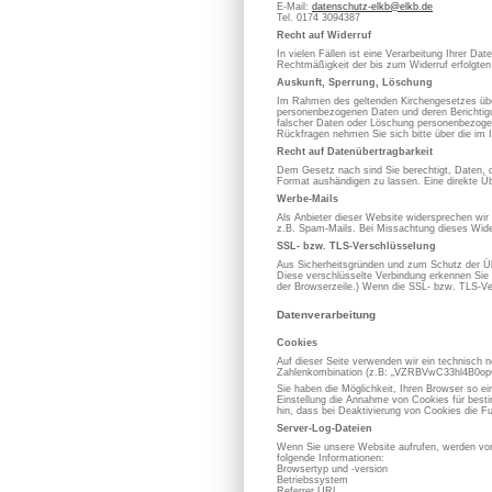
E-Mail:
datenschutz-elkb@elkb.de
Tel. 0174 3094387
Recht auf Widerruf
In vielen Fällen ist eine Verarbeitung Ihrer D
Rechtmäßigkeit der bis zum Widerruf erfolgten
Auskunft, Sperrung, Löschung
Im Rahmen des geltenden Kirchengesetzes über
personenbezogenen Daten und deren Berichtigung
falscher Daten oder Löschung personenbezoge
Rückfragen nehmen Sie sich bitte über die im 
Recht auf Datenübertragbarkeit
Dem Gesetz nach sind Sie berechtigt, Daten, die
Format aushändigen zu lassen. Eine direkte Üb
Werbe-Mails
Als Anbieter dieser Website widersprechen wir
z.B. Spam-Mails. Bei Missachtung dieses Wider
SSL- bzw. TLS-Verschlüsselung
Aus Sicherheitsgründen und zum Schutz der Übe
Diese verschlüsselte Verbindung erkennen Sie d
der Browserzeile.) Wenn die SSL- bzw. TLS-Vers
Datenverarbeitung
Cookies
Auf dieser Seite verwenden wir ein technisch n
Zahlenkombination (z.B: „VZRBVwC33hl4B0opOC
Sie haben die Möglichkeit, Ihren Browser so e
Einstellung die Annahme von Cookies für best
hin, dass bei Deaktivierung von Cookies die Fu
Server-Log-Dateien
Wenn Sie unsere Website aufrufen, werden von
folgende Informationen:
Browsertyp und -version
Betriebssystem
Referrer URL