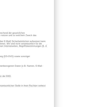
prechend der gesetzlichen
sie nutzen und zu welchem Zweck das
 über E-Mail) Sicherheitslücken aufweisen kann.
nen. Wir sind nicht verantwortlich für die
en Internetseiten. Begriffsbestimmungen (§. 4
ung (DS-GVO) sowie sonstiger
rsonenbezogenen Daten (z.B. Namen, E-Mail-
utz der EKD.
antwortlichen Stelle in ihren Rechten verletzt