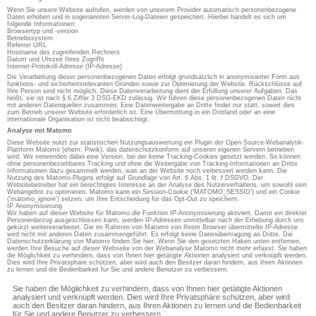
Wenn Sie unsere Website aufrufen, werden von unserem Provider automatisch personenbezogene
Daten erhoben und in sogenannten Server-Log-Dateien gespeichert. Hierbei handelt es sich um
folgende Informationen:
Browsertyp und -version
Betriebssystem
Referrer URL
Hostname des zugreifenden Rechners
Datum und Uhrzeit Ihres Zugriffs
Internet-Protokoll-Adresse (IP-Adresse)
Die Verarbeitung dieser personenbezogenen Daten erfolgt grundsätzlich in anonymisierter Form aus
funktions- und sicherheitsrelevanten Gründen sowie zur Optimierung der Website. Rückschlüsse auf
Ihre Person sind nicht möglich. Diese Datenverarbeitung dient der Erfüllung unserer Aufgaben. Das
heißt, sie ist nach § 6 Ziffer 3 DSG-EKD zulässig. Wir führen diese personenbezogenen Daten nicht
mit anderen Datenquellen zusammen. Eine Datenweitergabe an Dritte findet nur statt, soweit dies
zum Betrieb unserer Website erforderlich ist. Eine Übermittlung in ein Drittland oder an eine
internationale Organisation ist nicht beabsichtigt.
Analyse mit Matomo
Diese Website nutzt zur statistischen Nutzungsauswertung ein Plugin der Open-Source-Webanalytik-
Plattform Matomo (ehem. Piwik), das datenschutzkonform auf unseren eigenen Servern betrieben
wird. Wir verwenden dabei eine Version, bei der keine Tracking-Cookies gesetzt werden. So können
ohne personenbeziehbares Tracking und ohne die Weitergabe von Tracking-Informationen an Dritte
Informationen dazu gesammelt werden, was an der Website noch verbessert werden kann. Die
Nutzung des Matomo-Plugins erfolgt auf Grundlage von Art. 6 Abs. 1 lit. f DSGVO. Der
Websitebetreiber hat ein berechtigtes Interesse an der Analyse des Nutzerverhaltens, um sowohl sein
Webangebot zu optimieren. Matomo kann ein Session-Cookie ('MATOMO_SESSID') und ein Cookie
('matomo_ignore') setzen, um Ihre Entscheidung für das Opt-Out zu speichern.
IP Anonymisierung
Wir haben auf dieser Website für Matomo die Funktion IP-Anonymisierung aktiviert. Damit ein direkter
Personenbezug ausgeschlossen kann, werden IP-Adressen unmittelbar nach der Erhebung durch uns
gekürzt weiterverarbeitet. Die im Rahmen von Matomo von Ihrem Browser übermittelte IP-Adresse
wird nicht mit anderen Daten zusammengeführt. Es erfolgt keine Datenübertragung an Dritte. Die
Datenschutzerklärung von Matomo finden Sie hier. Wenn Sie den gesetzten Haken unten entfernen,
werden Ihre Besuche auf dieser Webseite von der Webanalyse Matomo nicht mehr erfasst. Sie haben
die Möglichkeit zu verhindern, dass von Ihnen hier getätigte Aktionen analysiert und verknüpft werden.
Dies wird Ihre Privatsphäre schützen, aber wird auch den Besitzer daran hindern, aus Ihren Aktionen
zu lernen und die Bedienbarkeit für Sie und andere Benutzer zu verbessern.