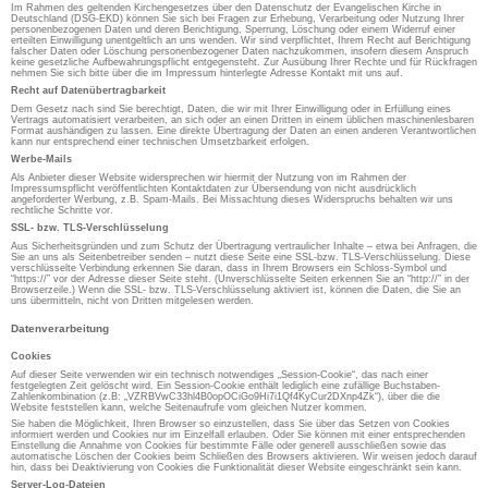
Im Rahmen des geltenden Kirchengesetzes über den Datenschutz der Evangelischen Kirche in
Deutschland (DSG-EKD) können Sie sich bei Fragen zur Erhebung, Verarbeitung oder Nutzung Ihrer
personenbezogenen Daten und deren Berichtigung, Sperrung, Löschung oder einem Widerruf einer
erteilten Einwilligung unentgeltlich an uns wenden. Wir sind verpflichtet, Ihrem Recht auf Berichtigung
falscher Daten oder Löschung personenbezogener Daten nachzukommen, insofern diesem Anspruch
keine gesetzliche Aufbewahrungspflicht entgegensteht. Zur Ausübung Ihrer Rechte und für Rückfragen
nehmen Sie sich bitte über die im Impressum hinterlegte Adresse Kontakt mit uns auf.
Recht auf Datenübertragbarkeit
Dem Gesetz nach sind Sie berechtigt, Daten, die wir mit Ihrer Einwilligung oder in Erfüllung eines
Vertrags automatisiert verarbeiten, an sich oder an einen Dritten in einem üblichen maschinenlesbaren
Format aushändigen zu lassen. Eine direkte Übertragung der Daten an einen anderen Verantwortlichen
kann nur entsprechend einer technischen Umsetzbarkeit erfolgen.
Werbe-Mails
Als Anbieter dieser Website widersprechen wir hiermit der Nutzung von im Rahmen der
Impressumspflicht veröffentlichten Kontaktdaten zur Übersendung von nicht ausdrücklich
angeforderter Werbung, z.B. Spam-Mails. Bei Missachtung dieses Widerspruchs behalten wir uns
rechtliche Schritte vor.
SSL- bzw. TLS-Verschlüsselung
Aus Sicherheitsgründen und zum Schutz der Übertragung vertraulicher Inhalte – etwa bei Anfragen, die
Sie an uns als Seitenbetreiber senden – nutzt diese Seite eine SSL-bzw. TLS-Verschlüsselung. Diese
verschlüsselte Verbindung erkennen Sie daran, dass in Ihrem Browsers ein Schloss-Symbol und
“https://” vor der Adresse dieser Seite steht. (Unverschlüsselte Seiten erkennen Sie an “http://” in der
Browserzeile.) Wenn die SSL- bzw. TLS-Verschlüsselung aktiviert ist, können die Daten, die Sie an
uns übermitteln, nicht von Dritten mitgelesen werden.
Datenverarbeitung
Cookies
Auf dieser Seite verwenden wir ein technisch notwendiges „Session-Cookie“, das nach einer
festgelegten Zeit gelöscht wird. Ein Session-Cookie enthält lediglich eine zufällige Buchstaben-
Zahlenkombination (z.B: „VZRBVwC33hl4B0opOCiGo9Hi7i1Qf4KyCur2DXnp4Zk“), über die die
Website feststellen kann, welche Seitenaufrufe vom gleichen Nutzer kommen.
Sie haben die Möglichkeit, Ihren Browser so einzustellen, dass Sie über das Setzen von Cookies
informiert werden und Cookies nur im Einzelfall erlauben. Oder Sie können mit einer entsprechenden
Einstellung die Annahme von Cookies für bestimmte Fälle oder generell ausschließen sowie das
automatische Löschen der Cookies beim Schließen des Browsers aktivieren. Wir weisen jedoch darauf
hin, dass bei Deaktivierung von Cookies die Funktionalität dieser Website eingeschränkt sein kann.
Server-Log-Dateien