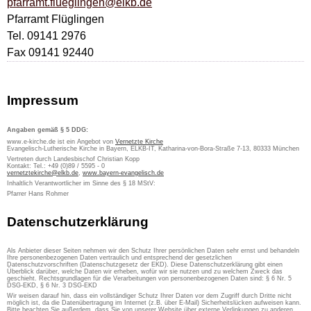
pfarramt.flueglingen@elkb.de
Pfarramt Flüglingen
Tel. 09141 2976
Fax 09141 92440
Impressum
Angaben gemäß § 5 DDG:
www.e-kirche.de ist ein Angebot von
Vernetzte Kirche
Evangelisch-Lutherische Kirche in Bayern, ELKB-IT, Katharina-von-Bora-Straße 7-13, 80333 München
Vertreten durch Landesbischof Christian Kopp
Kontakt: Tel.: +49 (0)89 / 5595 - 0
vernetztekirche@elkb.de
,
www.bayern-evangelisch.de
Inhaltlich Verantwortlicher im Sinne des § 18 MStV:
Pfarrer Hans Rohmer
Datenschutzerklärung
Als Anbieter dieser Seiten nehmen wir den Schutz Ihrer persönlichen Daten sehr ernst und behandeln
Ihre personenbezogenen Daten vertraulich und entsprechend der gesetzlichen
Datenschutzvorschriften (Datenschutzgesetz der EKD). Diese Datenschutzerklärung gibt einen
Überblick darüber, welche Daten wir erheben, wofür wir sie nutzen und zu welchem Zweck das
geschieht. Rechtsgrundlagen für die Verarbeitungen von personenbezogenen Daten sind: § 6 Nr. 5
DSG-EKD, § 6 Nr. 3 DSG-EKD
Wir weisen darauf hin, dass ein vollständiger Schutz Ihrer Daten vor dem Zugriff durch Dritte nicht
möglich ist, da die Datenübertragung im Internet (z.B. über E-Mail) Sicherheitslücken aufweisen kann.
Bitte beachten Sie außerdem, dass Sie von unserer Website über externe Verlinkungen zu anderen,