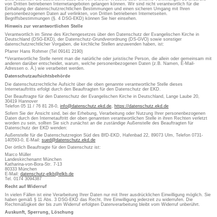
von Dritten betriebenen Internetangeboten gelangen können. Wir sind nicht verantwortlich für die
Einhaltung der datenschutzrechtlichen Bestimmungen und einen sicheren Umgang mit Ihren
personenbezogenen Daten auf verlinkten, von Dritten betriebenen Internetseiten.
Begriffsbestimmungen (§. 4 DSG-EKD) können Sie hier einsehen.
Hinweis zur verantwortlichen Stelle
Verantwortlich im Sinne des Kirchengesetzes über den Datenschutz der Evangelischen Kirche in
Deutschland (DSG-EKD), der Datenschutz-Grundverordnung (DS-GVO) sowie sonstiger
datenschutzrechtlicher Vorgaben, die kirchliche Stellen anzuwenden haben, ist:
Pfarrer Hans Rohmer (Tel 09141 2190)
*Verantwortliche Stelle nennt man die natürliche oder juristische Person, die allein oder gemeinsam mit
anderen darüber entscheidet, warum, welche personenbezogenen Daten (z.B. Namen, E-Mail-
Adressen o. Ä.) wie verarbeitet werden.
Datenschutzaufsichtsbehörde
Die datenschutzrechtliche Aufsicht über die oben genannte verantwortliche Stelle dieses
Internetauftritts erfolgt durch den Beauftragten für den Datenschutz der EKD.
Der Beauftragte für den Datenschutz der Evangelischen Kirche in Deutschland, Lange Laube 20,
30419 Hannover
Telefon 05 11 / 76 81 28-0,
info@datenschutz.ekd.de
,
https://datenschutz.ekd.de
Sofern Sie der Ansicht sind, bei der Erhebung, Verarbeitung oder Nutzung Ihrer personenbezogenen
Daten durch den Internetauftritt der oben genannten verantwortlichen Stelle in ihren Rechten verletzt
worden zu sein, sollten Sie sich zunächst an die zuständige Außenstelle des Beauftragten für
Datenschutz der EKD wenden:
Außenstelle für die Datenschutzregion Süd des BfD-EKD, Hafenbad 22, 89073 Ulm, Telefon 0731-
140593-0, E-Mail:
sued@datenschutz.ekd.de
Der örtlich Beauftragte für den Datenschutz ist:
Marco Müller
Landeskirchenamt München
Katharina-von-Bora-Str. 7-13
80333 München
E-Mail:
datenschutz-elkb@elkb.de
Tel. 0174 3094387
Recht auf Widerruf
In vielen Fällen ist eine Verarbeitung Ihrer Daten nur mit Ihrer ausdrücklichen Einwilligung möglich. Sie
haben gemäß § 11 Abs. 3 DSG-EKD das Recht, Ihre Einwilligung jederzeit zu widerrufen. Die
Rechtmäßigkeit der bis zum Widerruf erfolgten Datenverarbeitung bleibt vom Widerruf unberührt.
Auskunft, Sperrung, Löschung