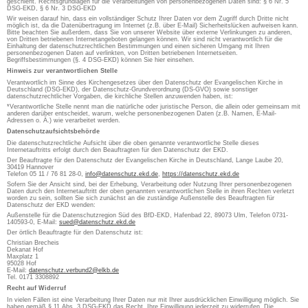
geschieht. Rechtsgrundlagen für die Verarbeitungen von personenbezogenen Daten sind: § 6 Nr. 5
DSG-EKD, § 6 Nr. 3 DSG-EKD
Wir weisen darauf hin, dass ein vollständiger Schutz Ihrer Daten vor dem Zugriff durch Dritte nicht
möglich ist, da die Datenübertragung im Internet (z.B. über E-Mail) Sicherheitslücken aufweisen kann.
Bitte beachten Sie außerdem, dass Sie von unserer Website über externe Verlinkungen zu anderen,
von Dritten betriebenen Internetangeboten gelangen können. Wir sind nicht verantwortlich für die
Einhaltung der datenschutzrechtlichen Bestimmungen und einen sicheren Umgang mit Ihren
personenbezogenen Daten auf verlinkten, von Dritten betriebenen Internetseiten.
Begriffsbestimmungen (§. 4 DSG-EKD) können Sie hier einsehen.
Hinweis zur verantwortlichen Stelle
Verantwortlich im Sinne des Kirchengesetzes über den Datenschutz der Evangelischen Kirche in
Deutschland (DSG-EKD), der Datenschutz-Grundverordnung (DS-GVO) sowie sonstiger
datenschutzrechtlicher Vorgaben, die kirchliche Stellen anzuwenden haben, ist:
*Verantwortliche Stelle nennt man die natürliche oder juristische Person, die allein oder gemeinsam mit
anderen darüber entscheidet, warum, welche personenbezogenen Daten (z.B. Namen, E-Mail-
Adressen o. Ä.) wie verarbeitet werden.
Datenschutzaufsichtsbehörde
Die datenschutzrechtliche Aufsicht über die oben genannte verantwortliche Stelle dieses
Internetauftritts erfolgt durch den Beauftragten für den Datenschutz der EKD.
Der Beauftragte für den Datenschutz der Evangelischen Kirche in Deutschland, Lange Laube 20,
30419 Hannover
Telefon 05 11 / 76 81 28-0,
info@datenschutz.ekd.de
,
https://datenschutz.ekd.de
Sofern Sie der Ansicht sind, bei der Erhebung, Verarbeitung oder Nutzung Ihrer personenbezogenen
Daten durch den Internetauftritt der oben genannten verantwortlichen Stelle in ihren Rechten verletzt
worden zu sein, sollten Sie sich zunächst an die zuständige Außenstelle des Beauftragten für
Datenschutz der EKD wenden:
Außenstelle für die Datenschutzregion Süd des BfD-EKD, Hafenbad 22, 89073 Ulm, Telefon 0731-
140593-0, E-Mail:
sued@datenschutz.ekd.de
Der örtlich Beauftragte für den Datenschutz ist:
Christian Brecheis
Dekanat Hof
Maxplatz 1
95028 Hof
E-Mail:
datenschutz.verbund2@elkb.de
Tel. 0171 3308892
Recht auf Widerruf
In vielen Fällen ist eine Verarbeitung Ihrer Daten nur mit Ihrer ausdrücklichen Einwilligung möglich. Sie
haben gemäß § 11 Abs. 3 DSG-EKD das Recht, Ihre Einwilligung jederzeit zu widerrufen. Die