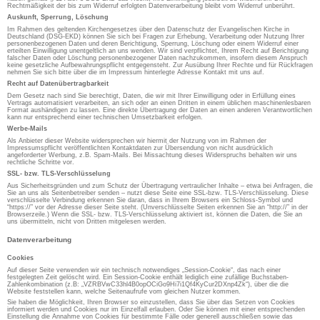
Rechtmäßigkeit der bis zum Widerruf erfolgten Datenverarbeitung bleibt vom Widerruf unberührt.
Auskunft, Sperrung, Löschung
Im Rahmen des geltenden Kirchengesetzes über den Datenschutz der Evangelischen Kirche in
Deutschland (DSG-EKD) können Sie sich bei Fragen zur Erhebung, Verarbeitung oder Nutzung Ihrer
personenbezogenen Daten und deren Berichtigung, Sperrung, Löschung oder einem Widerruf einer
erteilten Einwilligung unentgeltlich an uns wenden. Wir sind verpflichtet, Ihrem Recht auf Berichtigung
falscher Daten oder Löschung personenbezogener Daten nachzukommen, insofern diesem Anspruch
keine gesetzliche Aufbewahrungspflicht entgegensteht. Zur Ausübung Ihrer Rechte und für Rückfragen
nehmen Sie sich bitte über die im Impressum hinterlegte Adresse Kontakt mit uns auf.
Recht auf Datenübertragbarkeit
Dem Gesetz nach sind Sie berechtigt, Daten, die wir mit Ihrer Einwilligung oder in Erfüllung eines
Vertrags automatisiert verarbeiten, an sich oder an einen Dritten in einem üblichen maschinenlesbaren
Format aushändigen zu lassen. Eine direkte Übertragung der Daten an einen anderen Verantwortlichen
kann nur entsprechend einer technischen Umsetzbarkeit erfolgen.
Werbe-Mails
Als Anbieter dieser Website widersprechen wir hiermit der Nutzung von im Rahmen der
Impressumspflicht veröffentlichten Kontaktdaten zur Übersendung von nicht ausdrücklich
angeforderter Werbung, z.B. Spam-Mails. Bei Missachtung dieses Widerspruchs behalten wir uns
rechtliche Schritte vor.
SSL- bzw. TLS-Verschlüsselung
Aus Sicherheitsgründen und zum Schutz der Übertragung vertraulicher Inhalte – etwa bei Anfragen, die
Sie an uns als Seitenbetreiber senden – nutzt diese Seite eine SSL-bzw. TLS-Verschlüsselung. Diese
verschlüsselte Verbindung erkennen Sie daran, dass in Ihrem Browsers ein Schloss-Symbol und
“https://” vor der Adresse dieser Seite steht. (Unverschlüsselte Seiten erkennen Sie an “http://” in der
Browserzeile.) Wenn die SSL- bzw. TLS-Verschlüsselung aktiviert ist, können die Daten, die Sie an
uns übermitteln, nicht von Dritten mitgelesen werden.
Datenverarbeitung
Cookies
Auf dieser Seite verwenden wir ein technisch notwendiges „Session-Cookie“, das nach einer
festgelegten Zeit gelöscht wird. Ein Session-Cookie enthält lediglich eine zufällige Buchstaben-
Zahlenkombination (z.B: „VZRBVwC33hl4B0opOCiGo9Hi7i1Qf4KyCur2DXnp4Zk“), über die die
Website feststellen kann, welche Seitenaufrufe vom gleichen Nutzer kommen.
Sie haben die Möglichkeit, Ihren Browser so einzustellen, dass Sie über das Setzen von Cookies
informiert werden und Cookies nur im Einzelfall erlauben. Oder Sie können mit einer entsprechenden
Einstellung die Annahme von Cookies für bestimmte Fälle oder generell ausschließen sowie das