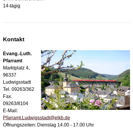
14-tägig
Kontakt
Evang.-Luth.
Pfarramt
Marktplatz 4,
96337
Ludwigsstadt
Tel. 09263/362
Fax.
09263/8104
E-Mail:
Pfarramt.Ludwigsstadt@elkb.de
Öffnungszeiten: Dienstag 14.00 - 17.00 Uhr