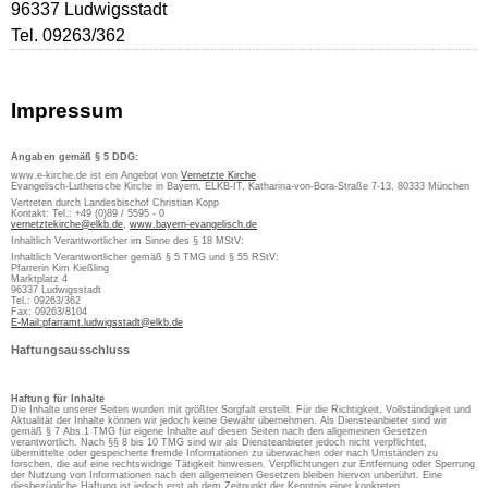
96337 Ludwigsstadt
Tel. 09263/362
Impressum
Angaben gemäß § 5 DDG:
www.e-kirche.de ist ein Angebot von
Vernetzte Kirche
Evangelisch-Lutherische Kirche in Bayern, ELKB-IT, Katharina-von-Bora-Straße 7-13, 80333 München
Vertreten durch Landesbischof Christian Kopp
Kontakt: Tel.: +49 (0)89 / 5595 - 0
vernetztekirche@elkb.de
,
www.bayern-evangelisch.de
Inhaltlich Verantwortlicher im Sinne des § 18 MStV:
Inhaltlich Verantwortlicher gemäß § 5 TMG und § 55 RStV:
Pfarrerin Kim Kießling
Marktplatz 4
96337 Ludwigsstadt
Tel.: 09263/362
Fax: 09263/8104
E-Mail:pfarramt.ludwigsstadt@elkb.de
Haftungsausschluss
Haftung für Inhalte
Die Inhalte unserer Seiten wurden mit größter Sorgfalt erstellt. Für die Richtigkeit, Vollständigkeit und
Aktualität der Inhalte können wir jedoch keine Gewähr übernehmen. Als Diensteanbieter sind wir
gemäß § 7 Abs.1 TMG für eigene Inhalte auf diesen Seiten nach den allgemeinen Gesetzen
verantwortlich. Nach §§ 8 bis 10 TMG sind wir als Diensteanbieter jedoch nicht verpflichtet,
übermittelte oder gespeicherte fremde Informationen zu überwachen oder nach Umständen zu
forschen, die auf eine rechtswidrige Tätigkeit hinweisen. Verpflichtungen zur Entfernung oder Sperrung
der Nutzung von Informationen nach den allgemeinen Gesetzen bleiben hiervon unberührt. Eine
diesbezügliche Haftung ist jedoch erst ab dem Zeitpunkt der Kenntnis einer konkreten