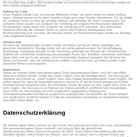
Rechtsverletzung möglich. Bei bekannt werden von entsprechenden Rechtsverletzungen werden wir
diese Inhalte umgehend entfernen.
Haftung für Links
Unser Angebot enthält Links zu externen Webseiten Dritter, auf deren Inhalte wir keinen Einfluss
haben. Deshalb können wir für diese fremden Inhalte auch keine Gewähr übernehmen. Für die Inhalte
der verlinkten Seiten ist stets der jeweilige Anbieter oder Betreiber der Seiten verantwortlich. Die
verlinkten Seiten wurden zum Zeitpunkt der Verlinkung auf mögliche Rechtsverstöße überprüft.
Rechtswidrige Inhalte waren zum Zeitpunkt der Verlinkung nicht erkennbar. Eine permanente
inhaltliche Kontrolle der verlinkten Seiten ist jedoch ohne konkrete Anhaltspunkte einer
Rechtsverletzung nicht zumutbar. Bei bekannt werden von Rechtsverletzungen werden wir derartige
Links umgehend entfernen.
Urheberrecht
Die durch die Seitenbetreiber erstellten Inhalte und Werke auf diesen Seiten unterliegen dem
deutschen Urheberrecht. Beiträge Dritter sind als solche gekennzeichnet. Die Vervielfältigung,
Bearbeitung, Verbreitung und jede Art der Verwertung außerhalb der Grenzen des Urheberrechtes
bedürfen der schriftlichen Zustimmung des jeweiligen Autors bzw. Erstellers. Downloads und Kopien
dieser Seite sind nur für den privaten, nicht kommerziellen Gebrauch gestattet. Die Betreiber der
Seiten sind bemüht, stets die Urheberrechte anderer zu beachten bzw. auf selbst erstellte sowie
lizenzfreie Werke zurückzugreifen.
Datenschutz
Soweit auf unseren Seiten personenbezogene Daten (beispielsweise Name, Anschrift oder eMail-
Adressen) erhoben werden, erfolgt dies soweit möglich stets auf freiwilliger Basis. Die Nutzung der
Angebote und Dienste ist, soweit möglich, stets ohne Angabe personenbezogener Daten möglich. Wir
weisen darauf hin, dass die Datenübertragung im Internet (z.B. bei der Kommunikation per E-Mail)
Sicherheitslücken aufweisen kann. Ein lückenloser Schutz der Daten vor dem Zugriff durch Dritte ist
nicht möglich. Der Nutzung von im Rahmen der Impressumspflicht veröffentlichten Kontaktdaten
durch Dritte zur Übersendung von nicht ausdrücklich angeforderter Werbung und
Informationsmaterialien wird hiermit ausdrücklich widersprochen. Die Betreiber der Seiten behalten
sich ausdrücklich rechtliche Schritte im Falle der unverlangten Zusendung von Werbeinformationen,
etwa durch Spam-Mails, vor.
Datenschutzerklärung
Als Anbieter dieser Seiten nehmen wir den Schutz Ihrer persönlichen Daten sehr ernst und behandeln
Ihre personenbezogenen Daten vertraulich und entsprechend der gesetzlichen
Datenschutzvorschriften (Datenschutzgesetz der EKD). Diese Datenschutzerklärung gibt einen
Überblick darüber, welche Daten wir erheben, wofür wir sie nutzen und zu welchem Zweck das