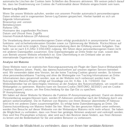
automatische Löschen der Cookies beim Schließen des Browsers aktivieren. Wir weisen jedoch darauf
hin, dass bei Deaktivierung von Cookies die Funktionalität dieser Website eingeschränkt sein kann.
Server-Log-Dateien
Wenn Sie unsere Website aufrufen, werden von unserem Provider automatisch personenbezogene
Daten erhoben und in sogenannten Server-Log-Dateien gespeichert. Hierbei handelt es sich um
folgende Informationen:
Browsertyp und -version
Betriebssystem
Referrer URL
Hostname des zugreifenden Rechners
Datum und Uhrzeit Ihres Zugriffs
Internet-Protokoll-Adresse (IP-Adresse)
Die Verarbeitung dieser personenbezogenen Daten erfolgt grundsätzlich in anonymisierter Form aus
funktions- und sicherheitsrelevanten Gründen sowie zur Optimierung der Website. Rückschlüsse auf
Ihre Person sind nicht möglich. Diese Datenverarbeitung dient der Erfüllung unserer Aufgaben. Das
heißt, sie ist nach § 6 Ziffer 3 DSG-EKD zulässig. Wir führen diese personenbezogenen Daten nicht
mit anderen Datenquellen zusammen. Eine Datenweitergabe an Dritte findet nur statt, soweit dies
zum Betrieb unserer Website erforderlich ist. Eine Übermittlung in ein Drittland oder an eine
internationale Organisation ist nicht beabsichtigt.
Analyse mit Matomo
Diese Website nutzt zur statistischen Nutzungsauswertung ein Plugin der Open-Source-Webanalytik-
Plattform Matomo (ehem. Piwik), das datenschutzkonform auf unseren eigenen Servern betrieben
wird. Wir verwenden dabei eine Version, bei der keine Tracking-Cookies gesetzt werden. So können
ohne personenbeziehbares Tracking und ohne die Weitergabe von Tracking-Informationen an Dritte
Informationen dazu gesammelt werden, was an der Website noch verbessert werden kann. Die
Nutzung des Matomo-Plugins erfolgt auf Grundlage von Art. 6 Abs. 1 lit. f DSGVO. Der
Websitebetreiber hat ein berechtigtes Interesse an der Analyse des Nutzerverhaltens, um sowohl sein
Webangebot zu optimieren. Matomo kann ein Session-Cookie ('MATOMO_SESSID') und ein Cookie
('matomo_ignore') setzen, um Ihre Entscheidung für das Opt-Out zu speichern.
IP Anonymisierung
Wir haben auf dieser Website für Matomo die Funktion IP-Anonymisierung aktiviert. Damit ein direkter
Personenbezug ausgeschlossen kann, werden IP-Adressen unmittelbar nach der Erhebung durch uns
gekürzt weiterverarbeitet. Die im Rahmen von Matomo von Ihrem Browser übermittelte IP-Adresse
wird nicht mit anderen Daten zusammengeführt. Es erfolgt keine Datenübertragung an Dritte. Die
Datenschutzerklärung von Matomo finden Sie hier. Wenn Sie den gesetzten Haken unten entfernen,
werden Ihre Besuche auf dieser Webseite von der Webanalyse Matomo nicht mehr erfasst. Sie haben
die Möglichkeit zu verhindern, dass von Ihnen hier getätigte Aktionen analysiert und verknüpft werden.
Dies wird Ihre Privatsphäre schützen, aber wird auch den Besitzer daran hindern, aus Ihren Aktionen
zu lernen und die Bedienbarkeit für Sie und andere Benutzer zu verbessern.