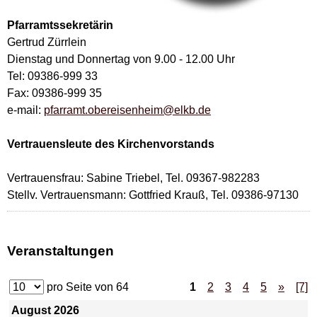
Pfarramtssekretärin
Gertrud Zürrlein
Dienstag und Donnertag von 9.00 - 12.00 Uhr
Tel: 09386-999 33
Fax: 09386-999 35
e-mail:
pfarramt.obereisenheim@elkb.de
Vertrauensleute des Kirchenvorstands
Vertrauensfrau: Sabine Triebel, Tel. 09367-982283
Stellv. Vertrauensmann: Gottfried Krauß, Tel. 09386-97130
Veranstaltungen
pro Seite von
64
1
2
3
4
5
»
[7]
August 2026