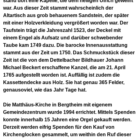
stand dort eine Kapelle, die dem heiligen Ulrich geweiht
war. Aus dieser Zeit stammt wahrscheinlich der
Altartisch aus grob behauenem Sandstein, der später
mit einer Holzverkleidung vergrößert worden war. Der
Taufstein trägt die Jahreszahl 1523, der Deckel mit
einem Engel als Aufsatz und darüber schwebender
Taube kam 1749 dazu. Die barocke Innenausstattung
stammt aus der Zeit um 1750. Das Schmuckstück dieser
Zeit ist die von dem Dettelbacher Bildhauer Johann
Michael Beckert erschaffene Kanzel, die am 21. April
1765 aufgestellt worden ist. Auffällig ist zudem die
Kassettendecke aus Holz. Sie hat genau 365 Felder,
genausoviel, wie das Jahr Tage hat.
Die Matthäus-Kirche in Bergtheim mit eigenem
Gemeindezentrum wurde 1994 errichtet. Mittels Spenden
konnte innerhalb 15 Jahren eine Orgel gekauft werden.
Derzeit werden eifrig Spenden für den Kauf von
Kirchenglocken gesammelt, um weithin den Ruf dieser