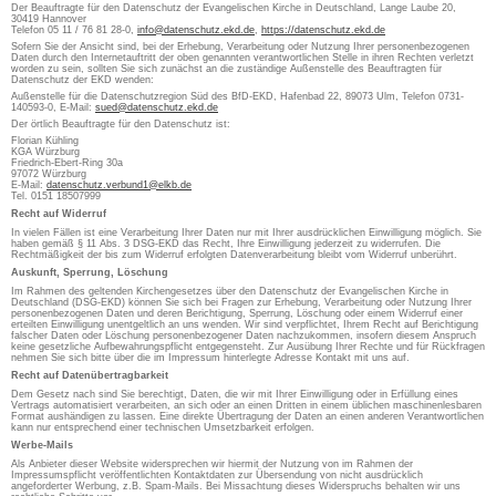
Der Beauftragte für den Datenschutz der Evangelischen Kirche in Deutschland, Lange Laube 20,
30419 Hannover
Telefon 05 11 / 76 81 28-0,
info@datenschutz.ekd.de
,
https://datenschutz.ekd.de
Sofern Sie der Ansicht sind, bei der Erhebung, Verarbeitung oder Nutzung Ihrer personenbezogenen
Daten durch den Internetauftritt der oben genannten verantwortlichen Stelle in ihren Rechten verletzt
worden zu sein, sollten Sie sich zunächst an die zuständige Außenstelle des Beauftragten für
Datenschutz der EKD wenden:
Außenstelle für die Datenschutzregion Süd des BfD-EKD, Hafenbad 22, 89073 Ulm, Telefon 0731-
140593-0, E-Mail:
sued@datenschutz.ekd.de
Der örtlich Beauftragte für den Datenschutz ist:
Florian Kühling
KGA Würzburg
Friedrich-Ebert-Ring 30a
97072 Würzburg
E-Mail:
datenschutz.verbund1@elkb.de
Tel. 0151 18507999
Recht auf Widerruf
In vielen Fällen ist eine Verarbeitung Ihrer Daten nur mit Ihrer ausdrücklichen Einwilligung möglich. Sie
haben gemäß § 11 Abs. 3 DSG-EKD das Recht, Ihre Einwilligung jederzeit zu widerrufen. Die
Rechtmäßigkeit der bis zum Widerruf erfolgten Datenverarbeitung bleibt vom Widerruf unberührt.
Auskunft, Sperrung, Löschung
Im Rahmen des geltenden Kirchengesetzes über den Datenschutz der Evangelischen Kirche in
Deutschland (DSG-EKD) können Sie sich bei Fragen zur Erhebung, Verarbeitung oder Nutzung Ihrer
personenbezogenen Daten und deren Berichtigung, Sperrung, Löschung oder einem Widerruf einer
erteilten Einwilligung unentgeltlich an uns wenden. Wir sind verpflichtet, Ihrem Recht auf Berichtigung
falscher Daten oder Löschung personenbezogener Daten nachzukommen, insofern diesem Anspruch
keine gesetzliche Aufbewahrungspflicht entgegensteht. Zur Ausübung Ihrer Rechte und für Rückfragen
nehmen Sie sich bitte über die im Impressum hinterlegte Adresse Kontakt mit uns auf.
Recht auf Datenübertragbarkeit
Dem Gesetz nach sind Sie berechtigt, Daten, die wir mit Ihrer Einwilligung oder in Erfüllung eines
Vertrags automatisiert verarbeiten, an sich oder an einen Dritten in einem üblichen maschinenlesbaren
Format aushändigen zu lassen. Eine direkte Übertragung der Daten an einen anderen Verantwortlichen
kann nur entsprechend einer technischen Umsetzbarkeit erfolgen.
Werbe-Mails
Als Anbieter dieser Website widersprechen wir hiermit der Nutzung von im Rahmen der
Impressumspflicht veröffentlichten Kontaktdaten zur Übersendung von nicht ausdrücklich
angeforderter Werbung, z.B. Spam-Mails. Bei Missachtung dieses Widerspruchs behalten wir uns