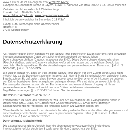
www.e-kirche.de ist ein Angebot von
Vernetzte Kirche
Evangelisch-Lutherische Kirche in Bayern, ELKB-IT, Katharina-von-Bora-Straße 7-13, 80333 München
Vertreten durch Landesbischof Christian Kopp
Kontakt: Tel.: +49 (0)89 / 5595 - 0
vernetztekirche@elkb.de
,
www.bayern-evangelisch.de
Inhaltlich Verantwortlicher im Sinne des § 18 MStV:
Evang.-Luth. Kirchengemeinde Obereisenheim
Hauptstr. 8
97247 Obereisenheim
Datenschutzerklärung
Als Anbieter dieser Seiten nehmen wir den Schutz Ihrer persönlichen Daten sehr ernst und behandeln
Ihre personenbezogenen Daten vertraulich und entsprechend der gesetzlichen
Datenschutzvorschriften (Datenschutzgesetz der EKD). Diese Datenschutzerklärung gibt einen
Überblick darüber, welche Daten wir erheben, wofür wir sie nutzen und zu welchem Zweck das
geschieht. Rechtsgrundlagen für die Verarbeitungen von personenbezogenen Daten sind: § 6 Nr. 5
DSG-EKD, § 6 Nr. 3 DSG-EKD
Wir weisen darauf hin, dass ein vollständiger Schutz Ihrer Daten vor dem Zugriff durch Dritte nicht
möglich ist, da die Datenübertragung im Internet (z.B. über E-Mail) Sicherheitslücken aufweisen kann.
Bitte beachten Sie außerdem, dass Sie von unserer Website über externe Verlinkungen zu anderen,
von Dritten betriebenen Internetangeboten gelangen können. Wir sind nicht verantwortlich für die
Einhaltung der datenschutzrechtlichen Bestimmungen und einen sicheren Umgang mit Ihren
personenbezogenen Daten auf verlinkten, von Dritten betriebenen Internetseiten.
Begriffsbestimmungen (§. 4 DSG-EKD) können Sie hier einsehen.
Hinweis zur verantwortlichen Stelle
Verantwortlich im Sinne des Kirchengesetzes über den Datenschutz der Evangelischen Kirche in
Deutschland (DSG-EKD), der Datenschutz-Grundverordnung (DS-GVO) sowie sonstiger
datenschutzrechtlicher Vorgaben, die kirchliche Stellen anzuwenden haben, ist:
*Verantwortliche Stelle nennt man die natürliche oder juristische Person, die allein oder gemeinsam mit
anderen darüber entscheidet, warum, welche personenbezogenen Daten (z.B. Namen, E-Mail-
Adressen o. Ä.) wie verarbeitet werden.
Datenschutzaufsichtsbehörde
Die datenschutzrechtliche Aufsicht über die oben genannte verantwortliche Stelle dieses
Internetauftritts erfolgt durch den Beauftragten für den Datenschutz der EKD.