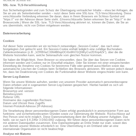
rechtliche Schritte vor.
SSL- bzw. TLS-Verschlüsselung
Aus Sicherheitsgründen und zum Schutz der Übertragung vertraulicher Inhalte – etwa bei Anfragen, die
Sie an uns als Seitenbetreiber senden – nutzt diese Seite eine SSL-bzw. TLS-Verschlüsselung. Diese
verschlüsselte Verbindung erkennen Sie daran, dass in Ihrem Browsers ein Schloss-Symbol und
“https://” vor der Adresse dieser Seite steht. (Unverschlüsselte Seiten erkennen Sie an “http://” in der
Browserzeile.) Wenn die SSL- bzw. TLS-Verschlüsselung aktiviert ist, können die Daten, die Sie an
uns übermitteln, nicht von Dritten mitgelesen werden.
Datenverarbeitung
Cookies
Auf dieser Seite verwenden wir ein technisch notwendiges „Session-Cookie“, das nach einer
festgelegten Zeit gelöscht wird. Ein Session-Cookie enthält lediglich eine zufällige Buchstaben-
Zahlenkombination (z.B: „VZRBVwC33hl4B0opOCiGo9Hi7i1Qf4KyCur2DXnp4Zk“), über die die
Website feststellen kann, welche Seitenaufrufe vom gleichen Nutzer kommen.
Sie haben die Möglichkeit, Ihren Browser so einzustellen, dass Sie über das Setzen von Cookies
informiert werden und Cookies nur im Einzelfall erlauben. Oder Sie können mit einer entsprechenden
Einstellung die Annahme von Cookies für bestimmte Fälle oder generell ausschließen sowie das
automatische Löschen der Cookies beim Schließen des Browsers aktivieren. Wir weisen jedoch darauf
hin, dass bei Deaktivierung von Cookies die Funktionalität dieser Website eingeschränkt sein kann.
Server-Log-Dateien
Wenn Sie unsere Website aufrufen, werden von unserem Provider automatisch personenbezogene
Daten erhoben und in sogenannten Server-Log-Dateien gespeichert. Hierbei handelt es sich um
folgende Informationen:
Browsertyp und -version
Betriebssystem
Referrer URL
Hostname des zugreifenden Rechners
Datum und Uhrzeit Ihres Zugriffs
Internet-Protokoll-Adresse (IP-Adresse)
Die Verarbeitung dieser personenbezogenen Daten erfolgt grundsätzlich in anonymisierter Form aus
funktions- und sicherheitsrelevanten Gründen sowie zur Optimierung der Website. Rückschlüsse auf
Ihre Person sind nicht möglich. Diese Datenverarbeitung dient der Erfüllung unserer Aufgaben. Das
heißt, sie ist nach § 6 Ziffer 3 DSG-EKD zulässig. Wir führen diese personenbezogenen Daten nicht
mit anderen Datenquellen zusammen. Eine Datenweitergabe an Dritte findet nur statt, soweit dies
zum Betrieb unserer Website erforderlich ist. Eine Übermittlung in ein Drittland oder an eine
internationale Organisation ist nicht beabsichtigt.
Analyse mit Matomo