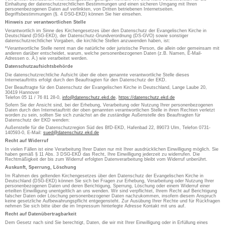
Einhaltung der datenschutzrechtlichen Bestimmungen und einen sicheren Umgang mit Ihren
personenbezogenen Daten auf verlinkten, von Dritten betriebenen Internetseiten.
Begriffsbestimmungen (§. 4 DSG-EKD) können Sie hier einsehen.
Hinweis zur verantwortlichen Stelle
Verantwortlich im Sinne des Kirchengesetzes über den Datenschutz der Evangelischen Kirche in
Deutschland (DSG-EKD), der Datenschutz-Grundverordnung (DS-GVO) sowie sonstiger
datenschutzrechtlicher Vorgaben, die kirchliche Stellen anzuwenden haben, ist:
*Verantwortliche Stelle nennt man die natürliche oder juristische Person, die allein oder gemeinsam mit
anderen darüber entscheidet, warum, welche personenbezogenen Daten (z.B. Namen, E-Mail-
Adressen o. Ä.) wie verarbeitet werden.
Datenschutzaufsichtsbehörde
Die datenschutzrechtliche Aufsicht über die oben genannte verantwortliche Stelle dieses
Internetauftritts erfolgt durch den Beauftragten für den Datenschutz der EKD.
Der Beauftragte für den Datenschutz der Evangelischen Kirche in Deutschland, Lange Laube 20,
30419 Hannover
Telefon 05 11 / 76 81 28-0,
info@datenschutz.ekd.de
,
https://datenschutz.ekd.de
Sofern Sie der Ansicht sind, bei der Erhebung, Verarbeitung oder Nutzung Ihrer personenbezogenen
Daten durch den Internetauftritt der oben genannten verantwortlichen Stelle in ihren Rechten verletzt
worden zu sein, sollten Sie sich zunächst an die zuständige Außenstelle des Beauftragten für
Datenschutz der EKD wenden:
Außenstelle für die Datenschutzregion Süd des BfD-EKD, Hafenbad 22, 89073 Ulm, Telefon 0731-
140593-0, E-Mail:
sued@datenschutz.ekd.de
Recht auf Widerruf
In vielen Fällen ist eine Verarbeitung Ihrer Daten nur mit Ihrer ausdrücklichen Einwilligung möglich. Sie
haben gemäß § 11 Abs. 3 DSG-EKD das Recht, Ihre Einwilligung jederzeit zu widerrufen. Die
Rechtmäßigkeit der bis zum Widerruf erfolgten Datenverarbeitung bleibt vom Widerruf unberührt.
Auskunft, Sperrung, Löschung
Im Rahmen des geltenden Kirchengesetzes über den Datenschutz der Evangelischen Kirche in
Deutschland (DSG-EKD) können Sie sich bei Fragen zur Erhebung, Verarbeitung oder Nutzung Ihrer
personenbezogenen Daten und deren Berichtigung, Sperrung, Löschung oder einem Widerruf einer
erteilten Einwilligung unentgeltlich an uns wenden. Wir sind verpflichtet, Ihrem Recht auf Berichtigung
falscher Daten oder Löschung personenbezogener Daten nachzukommen, insofern diesem Anspruch
keine gesetzliche Aufbewahrungspflicht entgegensteht. Zur Ausübung Ihrer Rechte und für Rückfragen
nehmen Sie sich bitte über die im Impressum hinterlegte Adresse Kontakt mit uns auf.
Recht auf Datenübertragbarkeit
Dem Gesetz nach sind Sie berechtigt, Daten, die wir mit Ihrer Einwilligung oder in Erfüllung eines