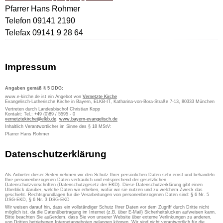
Pfarrer Hans Rohmer
Telefon 09141 2190
Telefax 09141 9 28 64
Impressum
Angaben gemäß § 5 DDG:
www.e-kirche.de ist ein Angebot von
Vernetzte Kirche
Evangelisch-Lutherische Kirche in Bayern, ELKB-IT, Katharina-von-Bora-Straße 7-13, 80333 München
Vertreten durch Landesbischof Christian Kopp
Kontakt: Tel.: +49 (0)89 / 5595 - 0
vernetztekirche@elkb.de
,
www.bayern-evangelisch.de
Inhaltlich Verantwortlicher im Sinne des § 18 MStV:
Pfarrer Hans Rohmer
Datenschutzerklärung
Als Anbieter dieser Seiten nehmen wir den Schutz Ihrer persönlichen Daten sehr ernst und behandeln
Ihre personenbezogenen Daten vertraulich und entsprechend der gesetzlichen
Datenschutzvorschriften (Datenschutzgesetz der EKD). Diese Datenschutzerklärung gibt einen
Überblick darüber, welche Daten wir erheben, wofür wir sie nutzen und zu welchem Zweck das
geschieht. Rechtsgrundlagen für die Verarbeitungen von personenbezogenen Daten sind: § 6 Nr. 5
DSG-EKD, § 6 Nr. 3 DSG-EKD
Wir weisen darauf hin, dass ein vollständiger Schutz Ihrer Daten vor dem Zugriff durch Dritte nicht
möglich ist, da die Datenübertragung im Internet (z.B. über E-Mail) Sicherheitslücken aufweisen kann.
Bitte beachten Sie außerdem, dass Sie von unserer Website über externe Verlinkungen zu anderen,
von Dritten betriebenen Internetangeboten gelangen können. Wir sind nicht verantwortlich für die