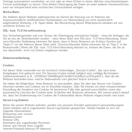
Vertrags automatisiert verarbeiten, an sich oder an einen Dritten in einem üblichen maschinenlesbaren
Format aushändigen zu lassen. Eine direkte Übertragung der Daten an einen anderen Verantwortlichen
kann nur entsprechend einer technischen Umsetzbarkeit erfolgen.
Werbe-Mails
Als Anbieter dieser Website widersprechen wir hiermit der Nutzung von im Rahmen der
Impressumspflicht veröffentlichten Kontaktdaten zur Übersendung von nicht ausdrücklich
angeforderter Werbung, z.B. Spam-Mails. Bei Missachtung dieses Widerspruchs behalten wir uns
rechtliche Schritte vor.
SSL- bzw. TLS-Verschlüsselung
Aus Sicherheitsgründen und zum Schutz der Übertragung vertraulicher Inhalte – etwa bei Anfragen, die
Sie an uns als Seitenbetreiber senden – nutzt diese Seite eine SSL-bzw. TLS-Verschlüsselung. Diese
verschlüsselte Verbindung erkennen Sie daran, dass in Ihrem Browsers ein Schloss-Symbol und
“https://” vor der Adresse dieser Seite steht. (Unverschlüsselte Seiten erkennen Sie an “http://” in der
Browserzeile.) Wenn die SSL- bzw. TLS-Verschlüsselung aktiviert ist, können die Daten, die Sie an
uns übermitteln, nicht von Dritten mitgelesen werden.
Datenverarbeitung
Cookies
Auf dieser Seite verwenden wir ein technisch notwendiges „Session-Cookie“, das nach einer
festgelegten Zeit gelöscht wird. Ein Session-Cookie enthält lediglich eine zufällige Buchstaben-
Zahlenkombination (z.B: „VZRBVwC33hl4B0opOCiGo9Hi7i1Qf4KyCur2DXnp4Zk“), über die die
Website feststellen kann, welche Seitenaufrufe vom gleichen Nutzer kommen.
Sie haben die Möglichkeit, Ihren Browser so einzustellen, dass Sie über das Setzen von Cookies
informiert werden und Cookies nur im Einzelfall erlauben. Oder Sie können mit einer entsprechenden
Einstellung die Annahme von Cookies für bestimmte Fälle oder generell ausschließen sowie das
automatische Löschen der Cookies beim Schließen des Browsers aktivieren. Wir weisen jedoch darauf
hin, dass bei Deaktivierung von Cookies die Funktionalität dieser Website eingeschränkt sein kann.
Server-Log-Dateien
Wenn Sie unsere Website aufrufen, werden von unserem Provider automatisch personenbezogene
Daten erhoben und in sogenannten Server-Log-Dateien gespeichert. Hierbei handelt es sich um
folgende Informationen:
Browsertyp und -version
Betriebssystem
Referrer URL
Hostname des zugreifenden Rechners
Datum und Uhrzeit Ihres Zugriffs
Internet-Protokoll-Adresse (IP-Adresse)