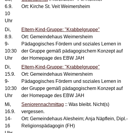
6.9.
Ort: Kirche St. Veit Weimersheim
10
Uhr
Di,
Eltern-Kind-Gruppe: "Krabbelgruppe"
8.9.
Ort: Gemeindehaus Weimersheim
9-
Pädagogisches Fördern und soziales Lernen in
10:30
der Gruppe gemäß pädagogischem Konzept auf
Uhr
der Homepage des EBW JAH
Di,
Eltern-Kind-Gruppe: "Krabbelgruppe"
15.9.
Ort: Gemeindehaus Weimersheim
9-
Pädagogisches Fördern und soziales Lernen in
10:30
der Gruppe gemäß pädagogischem Konzept auf
Uhr
der Homepage des EBW JAH
Mi,
Seniorennachmittag
::
Was bleibt. Nicht(s)
16.9.
vergessen.
14-
Ort: Gemeindehaus Alesheim; Anja Näpflein, Dipl.-
16
Religionspädagogin (FH)
Uhr