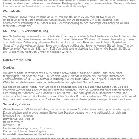
Vertrags automatisiert verarbeiten, an sich oder an einen Dritten in einem üblichen maschinenlesbaren
Format aushändigen zu lassen. Eine direkte Übertragung der Daten an einen anderen Verantwortlichen
kann nur entsprechend einer technischen Umsetzbarkeit erfolgen.
Werbe-Mails
Als Anbieter dieser Website widersprechen wir hiermit der Nutzung von im Rahmen der
Impressumspflicht veröffentlichten Kontaktdaten zur Übersendung von nicht ausdrücklich
angeforderter Werbung, z.B. Spam-Mails. Bei Missachtung dieses Widerspruchs behalten wir uns
rechtliche Schritte vor.
SSL- bzw. TLS-Verschlüsselung
Aus Sicherheitsgründen und zum Schutz der Übertragung vertraulicher Inhalte – etwa bei Anfragen, die
Sie an uns als Seitenbetreiber senden – nutzt diese Seite eine SSL-bzw. TLS-Verschlüsselung. Diese
verschlüsselte Verbindung erkennen Sie daran, dass in Ihrem Browsers ein Schloss-Symbol und
“https://” vor der Adresse dieser Seite steht. (Unverschlüsselte Seiten erkennen Sie an “http://” in der
Browserzeile.) Wenn die SSL- bzw. TLS-Verschlüsselung aktiviert ist, können die Daten, die Sie an
uns übermitteln, nicht von Dritten mitgelesen werden.
Datenverarbeitung
Cookies
Auf dieser Seite verwenden wir ein technisch notwendiges „Session-Cookie“, das nach einer
festgelegten Zeit gelöscht wird. Ein Session-Cookie enthält lediglich eine zufällige Buchstaben-
Zahlenkombination (z.B: „VZRBVwC33hl4B0opOCiGo9Hi7i1Qf4KyCur2DXnp4Zk“), über die die
Website feststellen kann, welche Seitenaufrufe vom gleichen Nutzer kommen.
Sie haben die Möglichkeit, Ihren Browser so einzustellen, dass Sie über das Setzen von Cookies
informiert werden und Cookies nur im Einzelfall erlauben. Oder Sie können mit einer entsprechenden
Einstellung die Annahme von Cookies für bestimmte Fälle oder generell ausschließen sowie das
automatische Löschen der Cookies beim Schließen des Browsers aktivieren. Wir weisen jedoch darauf
hin, dass bei Deaktivierung von Cookies die Funktionalität dieser Website eingeschränkt sein kann.
Server-Log-Dateien
Wenn Sie unsere Website aufrufen, werden von unserem Provider automatisch personenbezogene
Daten erhoben und in sogenannten Server-Log-Dateien gespeichert. Hierbei handelt es sich um
folgende Informationen:
Browsertyp und -version
Betriebssystem
Referrer URL
Hostname des zugreifenden Rechners
Datum und Uhrzeit Ihres Zugriffs
Internet-Protokoll-Adresse (IP-Adresse)