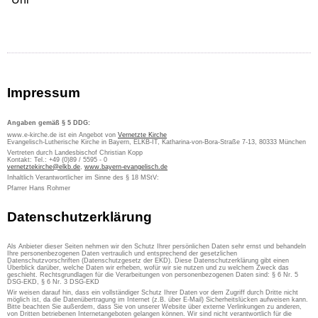
Impressum
Angaben gemäß § 5 DDG:
www.e-kirche.de ist ein Angebot von
Vernetzte Kirche
Evangelisch-Lutherische Kirche in Bayern, ELKB-IT, Katharina-von-Bora-Straße 7-13, 80333 München
Vertreten durch Landesbischof Christian Kopp
Kontakt: Tel.: +49 (0)89 / 5595 - 0
vernetztekirche@elkb.de
,
www.bayern-evangelisch.de
Inhaltlich Verantwortlicher im Sinne des § 18 MStV:
Pfarrer Hans Rohmer
Datenschutzerklärung
Als Anbieter dieser Seiten nehmen wir den Schutz Ihrer persönlichen Daten sehr ernst und behandeln
Ihre personenbezogenen Daten vertraulich und entsprechend der gesetzlichen
Datenschutzvorschriften (Datenschutzgesetz der EKD). Diese Datenschutzerklärung gibt einen
Überblick darüber, welche Daten wir erheben, wofür wir sie nutzen und zu welchem Zweck das
geschieht. Rechtsgrundlagen für die Verarbeitungen von personenbezogenen Daten sind: § 6 Nr. 5
DSG-EKD, § 6 Nr. 3 DSG-EKD
Wir weisen darauf hin, dass ein vollständiger Schutz Ihrer Daten vor dem Zugriff durch Dritte nicht
möglich ist, da die Datenübertragung im Internet (z.B. über E-Mail) Sicherheitslücken aufweisen kann.
Bitte beachten Sie außerdem, dass Sie von unserer Website über externe Verlinkungen zu anderen,
von Dritten betriebenen Internetangeboten gelangen können. Wir sind nicht verantwortlich für die