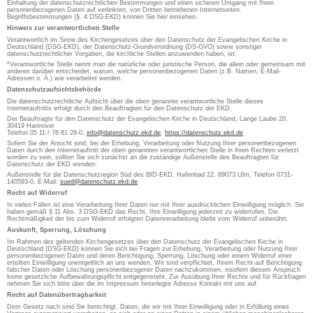
Einhaltung der datenschutzrechtlichen Bestimmungen und einen sicheren Umgang mit Ihren
personenbezogenen Daten auf verlinkten, von Dritten betriebenen Internetseiten.
Begriffsbestimmungen (§. 4 DSG-EKD) können Sie hier einsehen.
Hinweis zur verantwortlichen Stelle
Verantwortlich im Sinne des Kirchengesetzes über den Datenschutz der Evangelischen Kirche in
Deutschland (DSG-EKD), der Datenschutz-Grundverordnung (DS-GVO) sowie sonstiger
datenschutzrechtlicher Vorgaben, die kirchliche Stellen anzuwenden haben, ist:
*Verantwortliche Stelle nennt man die natürliche oder juristische Person, die allein oder gemeinsam mit
anderen darüber entscheidet, warum, welche personenbezogenen Daten (z.B. Namen, E-Mail-
Adressen o. Ä.) wie verarbeitet werden.
Datenschutzaufsichtsbehörde
Die datenschutzrechtliche Aufsicht über die oben genannte verantwortliche Stelle dieses
Internetauftritts erfolgt durch den Beauftragten für den Datenschutz der EKD.
Der Beauftragte für den Datenschutz der Evangelischen Kirche in Deutschland, Lange Laube 20,
30419 Hannover
Telefon 05 11 / 76 81 28-0,
info@datenschutz.ekd.de
,
https://datenschutz.ekd.de
Sofern Sie der Ansicht sind, bei der Erhebung, Verarbeitung oder Nutzung Ihrer personenbezogenen
Daten durch den Internetauftritt der oben genannten verantwortlichen Stelle in ihren Rechten verletzt
worden zu sein, sollten Sie sich zunächst an die zuständige Außenstelle des Beauftragten für
Datenschutz der EKD wenden:
Außenstelle für die Datenschutzregion Süd des BfD-EKD, Hafenbad 22, 89073 Ulm, Telefon 0731-
140593-0, E-Mail:
sued@datenschutz.ekd.de
Recht auf Widerruf
In vielen Fällen ist eine Verarbeitung Ihrer Daten nur mit Ihrer ausdrücklichen Einwilligung möglich. Sie
haben gemäß § 11 Abs. 3 DSG-EKD das Recht, Ihre Einwilligung jederzeit zu widerrufen. Die
Rechtmäßigkeit der bis zum Widerruf erfolgten Datenverarbeitung bleibt vom Widerruf unberührt.
Auskunft, Sperrung, Löschung
Im Rahmen des geltenden Kirchengesetzes über den Datenschutz der Evangelischen Kirche in
Deutschland (DSG-EKD) können Sie sich bei Fragen zur Erhebung, Verarbeitung oder Nutzung Ihrer
personenbezogenen Daten und deren Berichtigung, Sperrung, Löschung oder einem Widerruf einer
erteilten Einwilligung unentgeltlich an uns wenden. Wir sind verpflichtet, Ihrem Recht auf Berichtigung
falscher Daten oder Löschung personenbezogener Daten nachzukommen, insofern diesem Anspruch
keine gesetzliche Aufbewahrungspflicht entgegensteht. Zur Ausübung Ihrer Rechte und für Rückfragen
nehmen Sie sich bitte über die im Impressum hinterlegte Adresse Kontakt mit uns auf.
Recht auf Datenübertragbarkeit
Dem Gesetz nach sind Sie berechtigt, Daten, die wir mit Ihrer Einwilligung oder in Erfüllung eines