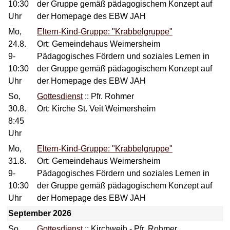
10:30
der Gruppe gemäß pädagogischem Konzept auf
Uhr
der Homepage des EBW JAH
Mo,
Eltern-Kind-Gruppe: "Krabbelgruppe"
24.8.
Ort: Gemeindehaus Weimersheim
9-
Pädagogisches Fördern und soziales Lernen in
10:30
der Gruppe gemäß pädagogischem Konzept auf
Uhr
der Homepage des EBW JAH
So,
Gottesdienst
::
Pfr. Rohmer
30.8.
Ort: Kirche St. Veit Weimersheim
8:45
Uhr
Mo,
Eltern-Kind-Gruppe: "Krabbelgruppe"
31.8.
Ort: Gemeindehaus Weimersheim
9-
Pädagogisches Fördern und soziales Lernen in
10:30
der Gruppe gemäß pädagogischem Konzept auf
Uhr
der Homepage des EBW JAH
September 2026
So,
Gottesdienst
::
Kirchweih - Pfr. Rohmer