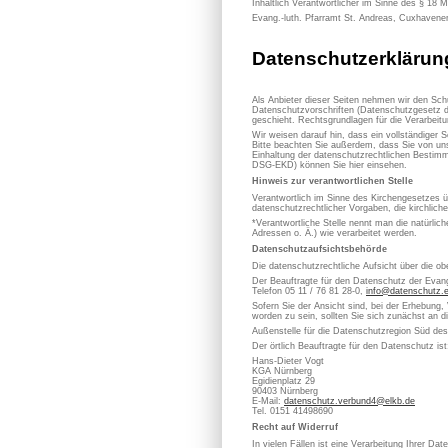
Inhaltlich Verantwortlicher im Sinne des § 18 
Evang.-luth. Pfarramt St. Andreas, Cuxhavene
Datenschutzerklärun
Als Anbieter dieser Seiten nehmen wir den Sch
Datenschutzvorschriften (Datenschutzgesetz d
geschieht. Rechtsgrundlagen für die Verarbe
Wir weisen darauf hin, dass ein vollständiger S
Bitte beachten Sie außerdem, dass Sie von uns
Einhaltung der datenschutzrechtlichen Bestimm
DSG-EKD) können Sie hier einsehen.
Hinweis zur verantwortlichen Stelle
Verantwortlich im Sinne des Kirchengesetzes
datenschutzrechtlicher Vorgaben, die kirchlich
*Verantwortliche Stelle nennt man die natürli
Adressen o. Ä.) wie verarbeitet werden.
Datenschutzaufsichtsbehörde
Die datenschutzrechtliche Aufsicht über die ob
Der Beauftragte für den Datenschutz der Evan
Telefon 05 11 / 76 81 28-0,
info@datenschutz.
Sofern Sie der Ansicht sind, bei der Erhebung,
worden zu sein, sollten Sie sich zunächst an 
Außenstelle für die Datenschutzregion Süd de
Der örtlich Beauftragte für den Datenschutz ist
Hans-Dieter Vogt
KGA Nürnberg
Egidienplatz 29
90403 Nürnberg
E-Mail:
datenschutz.verbund4@elkb.de
Tel. 0151 41498690
Recht auf Widerruf
In vielen Fällen ist eine Verarbeitung Ihrer D