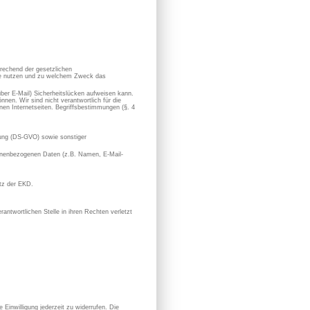
prechend der gesetzlichen
sie nutzen und zu welchem Zweck das
 über E-Mail) Sicherheitslücken aufweisen kann.
nen. Wir sind nicht verantwortlich für die
en Internetseiten. Begriffsbestimmungen (§. 4
ung (DS-GVO) sowie sonstiger
rsonenbezogenen Daten (z.B. Namen, E-Mail-
utz der EKD.
antwortlichen Stelle in ihren Rechten verletzt
 Einwilligung jederzeit zu widerrufen. Die