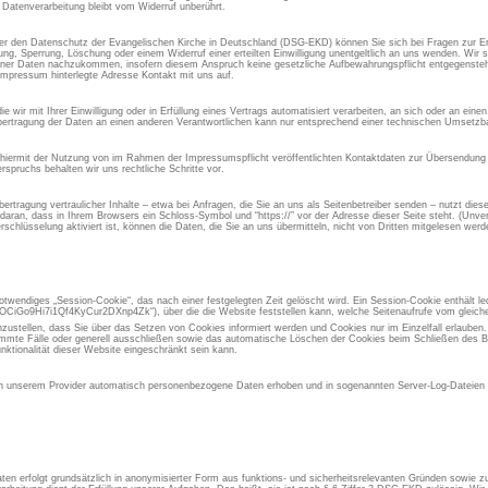
 Datenverarbeitung bleibt vom Widerruf unberührt.
 den Datenschutz der Evangelischen Kirche in Deutschland (DSG-EKD) können Sie sich bei Fragen zur Er
, Sperrung, Löschung oder einem Widerruf einer erteilten Einwilligung unentgeltlich an uns wenden. Wir si
ner Daten nachzukommen, insofern diesem Anspruch keine gesetzliche Aufbewahrungspflicht entgegensteht
Impressum hinterlegte Adresse Kontakt mit uns auf.
 wir mit Ihrer Einwilligung oder in Erfüllung eines Vertrags automatisiert verarbeiten, an sich oder an ein
ertragung der Daten an einen anderen Verantwortlichen kann nur entsprechend einer technischen Umsetzbar
 hiermit der Nutzung von im Rahmen der Impressumspflicht veröffentlichten Kontaktdaten zur Übersendung 
spruchs behalten wir uns rechtliche Schritte vor.
rtragung vertraulicher Inhalte – etwa bei Anfragen, die Sie an uns als Seitenbetreiber senden – nutzt die
aran, dass in Ihrem Browsers ein Schloss-Symbol und “https://” vor der Adresse dieser Seite steht. (Unvers
chlüsselung aktiviert ist, können die Daten, die Sie an uns übermitteln, nicht von Dritten mitgelesen werd
otwendiges „Session-Cookie“, das nach einer festgelegten Zeit gelöscht wird. Ein Session-Cookie enthält led
iGo9Hi7i1Qf4KyCur2DXnp4Zk“), über die die Website feststellen kann, welche Seitenaufrufe vom gleic
inzustellen, dass Sie über das Setzen von Cookies informiert werden und Cookies nur im Einzelfall erlauben
immte Fälle oder generell ausschließen sowie das automatische Löschen der Cookies beim Schließen des Br
nktionalität dieser Website eingeschränkt sein kann.
 unserem Provider automatisch personenbezogene Daten erhoben und in sogenannten Server-Log-Dateien g
en erfolgt grundsätzlich in anonymisierter Form aus funktions- und sicherheitsrelevanten Gründen sowie 