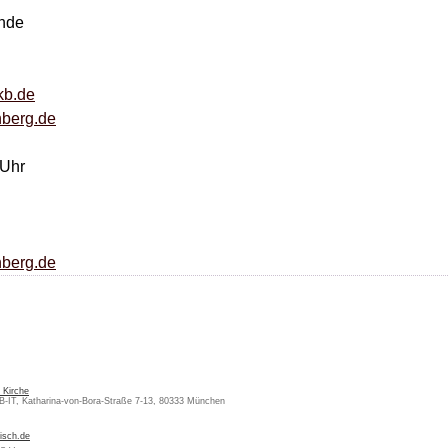
inde
kb.de
nberg.de
 Uhr
nberg.de
 Kirche
KB-IT, Katharina-von-Bora-Straße 7-13, 80333 München
isch.de