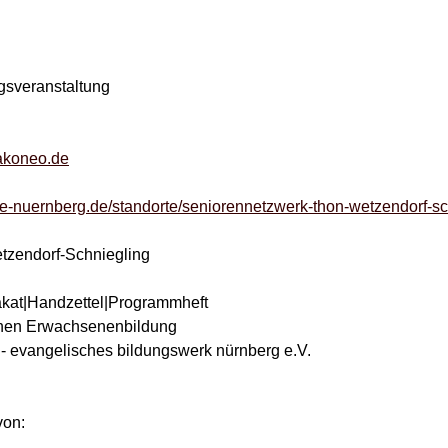
gsveranstaltung
akoneo.de
e-nuernberg.de/standorte/seniorennetzwerk-thon-wetzendorf-sc
tzendorf-Schniegling
lakat|Handzettel|Programmheft
chen Erwachsenenbildung
- evangelisches bildungswerk nürnberg e.V.
von: