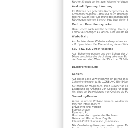
Rechtmäßigkeit der bis zum Widerruf erfolgten
Auskunft, Sperrung, Löschung
Im Rahmen des geltenden Kirchengesetzes über
personenbezogenen Daten und deren Berichtigung
falscher Daten oder Löschung personenbezoge
Rückfragen nehmen Sie sich bitte über die im 
Recht auf Datenübertragbarkeit
Dem Gesetz nach sind Sie berechtigt, Daten, die
Format aushändigen zu lassen. Eine direkte Üb
Werbe-Mails
Als Anbieter dieser Website widersprechen wir
z.B. Spam-Mails. Bei Missachtung dieses Wider
SSL- bzw. TLS-Verschlüsselung
Aus Sicherheitsgründen und zum Schutz der Übe
Diese verschlüsselte Verbindung erkennen Sie d
der Browserzeile.) Wenn die SSL- bzw. TLS-Vers
Datenverarbeitung
Cookies
Auf dieser Seite verwenden wir ein technisch n
Zahlenkombination (z.B: „VZRBVwC33hl4B0opOC
Sie haben die Möglichkeit, Ihren Browser so e
Einstellung die Annahme von Cookies für best
hin, dass bei Deaktivierung von Cookies die Fu
Server-Log-Dateien
Wenn Sie unsere Website aufrufen, werden von
folgende Informationen:
Browsertyp und -version
Betriebssystem
Referrer URL
Hostname des zugreifenden Rechners
Datum und Uhrzeit Ihres Zugriffs
Internet-Protokoll-Adresse (IP-Adresse)
Die Verarbeitung dieser personenbezogenen Dat