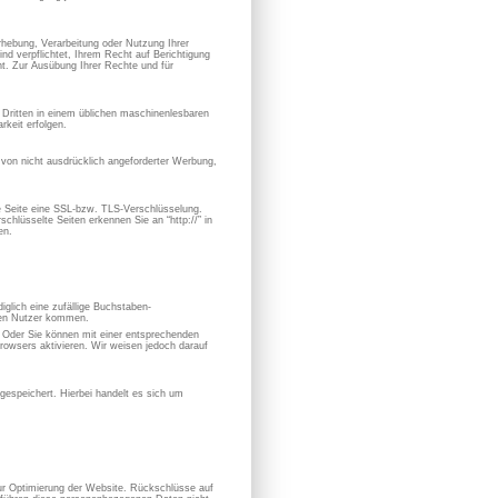
hebung, Verarbeitung oder Nutzung Ihrer
nd verpflichtet, Ihrem Recht auf Berichtigung
. Zur Ausübung Ihrer Rechte und für
en Dritten in einem üblichen maschinenlesbaren
keit erfolgen.
von nicht ausdrücklich angeforderter Werbung,
se Seite eine SSL-bzw. TLS-Verschlüsselung.
chlüsselte Seiten erkennen Sie an “http://” in
en.
iglich eine zufällige Buchstaben-
hen Nutzer kommen.
. Oder Sie können mit einer entsprechenden
owsers aktivieren. Wir weisen jedoch darauf
espeichert. Hierbei handelt es sich um
zur Optimierung der Website. Rückschlüsse auf