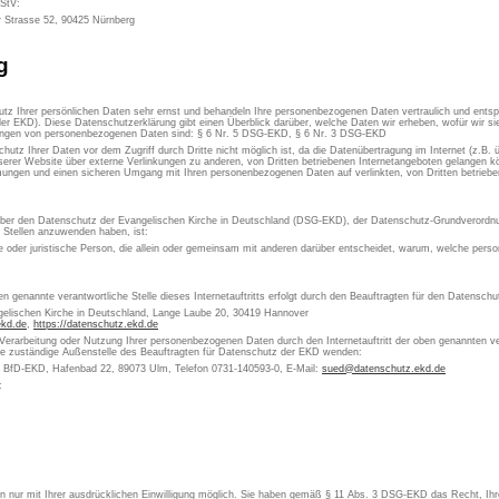
MStV:
r Strasse 52, 90425 Nürnberg
g
utz Ihrer persönlichen Daten sehr ernst und behandeln Ihre personenbezogenen Daten vertraulich und ents
er EKD). Diese Datenschutzerklärung gibt einen Überblick darüber, welche Daten wir erheben, wofür wir 
itungen von personenbezogenen Daten sind: § 6 Nr. 5 DSG-EKD, § 6 Nr. 3 DSG-EKD
chutz Ihrer Daten vor dem Zugriff durch Dritte nicht möglich ist, da die Datenübertragung im Internet (z.B.
erer Website über externe Verlinkungen zu anderen, von Dritten betriebenen Internetangeboten gelangen kön
ungen und einen sicheren Umgang mit Ihren personenbezogenen Daten auf verlinkten, von Dritten betrieben
 über den Datenschutz der Evangelischen Kirche in Deutschland (DSG-EKD), der Datenschutz-Grundverordn
e Stellen anzuwenden haben, ist:
che oder juristische Person, die allein oder gemeinsam mit anderen darüber entscheidet, warum, welche pe
en genannte verantwortliche Stelle dieses Internetauftritts erfolgt durch den Beauftragten für den Datensch
gelischen Kirche in Deutschland, Lange Laube 20, 30419 Hannover
ekd.de
,
https://datenschutz.ekd.de
 Verarbeitung oder Nutzung Ihrer personenbezogenen Daten durch den Internetauftritt der oben genannten ver
die zuständige Außenstelle des Beauftragten für Datenschutz der EKD wenden:
s BfD-EKD, Hafenbad 22, 89073 Ulm, Telefon 0731-140593-0, E-Mail:
sued@datenschutz.ekd.de
:
aten nur mit Ihrer ausdrücklichen Einwilligung möglich. Sie haben gemäß § 11 Abs. 3 DSG-EKD das Recht, Ihre