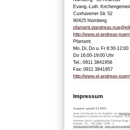
Evang.-Luth. Kirchengeme
Cuxhavener Str. 52
90425 Nürnberg
pfarramt.standreas.nue@el
http://www.st-andreas-nuer
Pfarramt
Mo, Di, Do u. Fr 8:30-12:00
Do 16:00-19:00 Uhr
Tel.: 0911 3841956
Fax: 0911 3841957
http://www.st-andreas-nuer
Impressum
Angaben gemäß § 5 DDG:
www.e-kirche.de ist ein Angebot von
Vernetzte
Evangelisch-Lutherische Kirche in Bayern, EL
Vertreten durch Landesbischof Christian Kopp
Kontakt: Tel.: +49 (0)89 / 5595 - 0
vernetztekirche@elkb.de
,
www.bayern-evangel