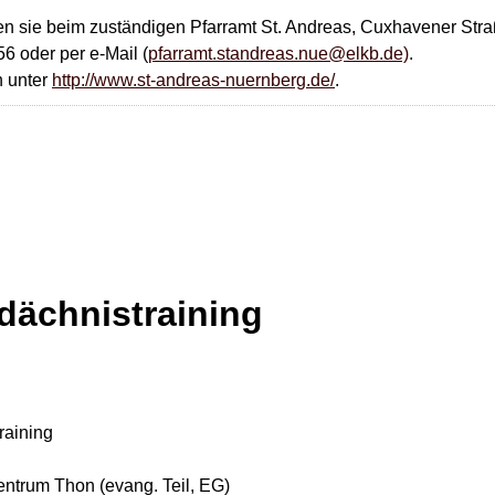
ten sie beim zuständigen Pfarramt St. Andreas, Cuxhavener Str
6 oder per e-Mail (
pfarramt.standreas.nue@elkb.de)
.
h unter
http://www.st-andreas-nuernberg.de/
.
dächnistraining
raining
trum Thon (evang. Teil, EG)