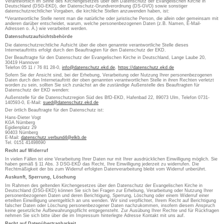
Verantwortlich im Sinne des Kirchengesetzes über den Datenschutz der Evangelischen Kirche in
Deutschland (DSG-EKD), der Datenschutz-Grundverordnung (DS-GVO) sowie sonstiger
datenschutzrechtlicher Vorgaben, die kirchliche Stellen anzuwenden haben, ist:
*Verantwortliche Stelle nennt man die natürliche oder juristische Person, die allein oder gemeinsam mit
anderen darüber entscheidet, warum, welche personenbezogenen Daten (z.B. Namen, E-Mail-
Adressen o. Ä.) wie verarbeitet werden.
Datenschutzaufsichtsbehörde
Die datenschutzrechtliche Aufsicht über die oben genannte verantwortliche Stelle dieses
Internetauftritts erfolgt durch den Beauftragten für den Datenschutz der EKD.
Der Beauftragte für den Datenschutz der Evangelischen Kirche in Deutschland, Lange Laube 20,
30419 Hannover
Telefon 05 11 / 76 81 28-0,
info@datenschutz.ekd.de
,
https://datenschutz.ekd.de
Sofern Sie der Ansicht sind, bei der Erhebung, Verarbeitung oder Nutzung Ihrer personenbezogenen
Daten durch den Internetauftritt der oben genannten verantwortlichen Stelle in ihren Rechten verletzt
worden zu sein, sollten Sie sich zunächst an die zuständige Außenstelle des Beauftragten für
Datenschutz der EKD wenden:
Außenstelle für die Datenschutzregion Süd des BfD-EKD, Hafenbad 22, 89073 Ulm, Telefon 0731-
140593-0, E-Mail:
sued@datenschutz.ekd.de
Der örtlich Beauftragte für den Datenschutz ist:
Hans-Dieter Vogt
KGA Nürnberg
Egidienplatz 29
90403 Nürnberg
E-Mail:
datenschutz.verbund4@elkb.de
Tel. 0151 41498690
Recht auf Widerruf
In vielen Fällen ist eine Verarbeitung Ihrer Daten nur mit Ihrer ausdrücklichen Einwilligung möglich. Sie
haben gemäß § 11 Abs. 3 DSG-EKD das Recht, Ihre Einwilligung jederzeit zu widerrufen. Die
Rechtmäßigkeit der bis zum Widerruf erfolgten Datenverarbeitung bleibt vom Widerruf unberührt.
Auskunft, Sperrung, Löschung
Im Rahmen des geltenden Kirchengesetzes über den Datenschutz der Evangelischen Kirche in
Deutschland (DSG-EKD) können Sie sich bei Fragen zur Erhebung, Verarbeitung oder Nutzung Ihrer
personenbezogenen Daten und deren Berichtigung, Sperrung, Löschung oder einem Widerruf einer
erteilten Einwilligung unentgeltlich an uns wenden. Wir sind verpflichtet, Ihrem Recht auf Berichtigung
falscher Daten oder Löschung personenbezogener Daten nachzukommen, insofern diesem Anspruch
keine gesetzliche Aufbewahrungspflicht entgegensteht. Zur Ausübung Ihrer Rechte und für Rückfragen
nehmen Sie sich bitte über die im Impressum hinterlegte Adresse Kontakt mit uns auf.
Recht auf Datenübertragbarkeit