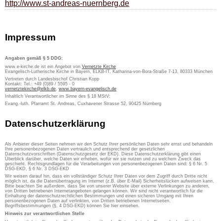
http://www.st-andreas-nuernberg.de
Impressum
Angaben gemäß § 5 DDG:
www.e-kirche.de ist ein Angebot von
Vernetzte Kirche
Evangelisch-Lutherische Kirche in Bayern, ELKB-IT, Katharina-von-Bora-Straße 7-13, 80333 München
Vertreten durch Landesbischof Christian Kopp
Kontakt: Tel.: +49 (0)89 / 5595 - 0
vernetztekirche@elkb.de
,
www.bayern-evangelisch.de
Inhaltlich Verantwortlicher im Sinne des § 18 MStV:
Evang.-luth. Pfarramt St. Andreas, Cuxhavener Strasse 52, 90425 Nürnberg
Datenschutzerklärung
Als Anbieter dieser Seiten nehmen wir den Schutz Ihrer persönlichen Daten sehr ernst und behandeln
Ihre personenbezogenen Daten vertraulich und entsprechend der gesetzlichen
Datenschutzvorschriften (Datenschutzgesetz der EKD). Diese Datenschutzerklärung gibt einen
Überblick darüber, welche Daten wir erheben, wofür wir sie nutzen und zu welchem Zweck das
geschieht. Rechtsgrundlagen für die Verarbeitungen von personenbezogenen Daten sind: § 6 Nr. 5
DSG-EKD, § 6 Nr. 3 DSG-EKD
Wir weisen darauf hin, dass ein vollständiger Schutz Ihrer Daten vor dem Zugriff durch Dritte nicht
möglich ist, da die Datenübertragung im Internet (z.B. über E-Mail) Sicherheitslücken aufweisen kann.
Bitte beachten Sie außerdem, dass Sie von unserer Website über externe Verlinkungen zu anderen,
von Dritten betriebenen Internetangeboten gelangen können. Wir sind nicht verantwortlich für die
Einhaltung der datenschutzrechtlichen Bestimmungen und einen sicheren Umgang mit Ihren
personenbezogenen Daten auf verlinkten, von Dritten betriebenen Internetseiten.
Begriffsbestimmungen (§. 4 DSG-EKD) können Sie hier einsehen.
Hinweis zur verantwortlichen Stelle