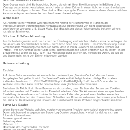
Dem Gesetz nach sind Sie berechtigt, Daten, die wir mit Ihrer Einwilligung oder in Erfüllung eines
Vertrags automatisiert verarbeiten, an sich oder an einen Dritten in einem üblichen maschinenlesbaren
Format aushändigen zu lassen. Eine direkte Übertragung der Daten an einen anderen Verantwortlichen
kann nur entsprechend einer technischen Umsetzbarkeit erfolgen.
Werbe-Mails
Als Anbieter dieser Website widersprechen wir hiermit der Nutzung von im Rahmen der
Impressumspflicht veröffentlichten Kontaktdaten zur Übersendung von nicht ausdrücklich
angeforderter Werbung, z.B. Spam-Mails. Bei Missachtung dieses Widerspruchs behalten wir uns
rechtliche Schritte vor.
SSL- bzw. TLS-Verschlüsselung
Aus Sicherheitsgründen und zum Schutz der Übertragung vertraulicher Inhalte – etwa bei Anfragen, die
Sie an uns als Seitenbetreiber senden – nutzt diese Seite eine SSL-bzw. TLS-Verschlüsselung. Diese
verschlüsselte Verbindung erkennen Sie daran, dass in Ihrem Browsers ein Schloss-Symbol und
“https://” vor der Adresse dieser Seite steht. (Unverschlüsselte Seiten erkennen Sie an “http://” in der
Browserzeile.) Wenn die SSL- bzw. TLS-Verschlüsselung aktiviert ist, können die Daten, die Sie an
uns übermitteln, nicht von Dritten mitgelesen werden.
Datenverarbeitung
Cookies
Auf dieser Seite verwenden wir ein technisch notwendiges „Session-Cookie“, das nach einer
festgelegten Zeit gelöscht wird. Ein Session-Cookie enthält lediglich eine zufällige Buchstaben-
Zahlenkombination (z.B: „VZRBVwC33hl4B0opOCiGo9Hi7i1Qf4KyCur2DXnp4Zk“), über die die
Website feststellen kann, welche Seitenaufrufe vom gleichen Nutzer kommen.
Sie haben die Möglichkeit, Ihren Browser so einzustellen, dass Sie über das Setzen von Cookies
informiert werden und Cookies nur im Einzelfall erlauben. Oder Sie können mit einer entsprechenden
Einstellung die Annahme von Cookies für bestimmte Fälle oder generell ausschließen sowie das
automatische Löschen der Cookies beim Schließen des Browsers aktivieren. Wir weisen jedoch darauf
hin, dass bei Deaktivierung von Cookies die Funktionalität dieser Website eingeschränkt sein kann.
Server-Log-Dateien
Wenn Sie unsere Website aufrufen, werden von unserem Provider automatisch personenbezogene
Daten erhoben und in sogenannten Server-Log-Dateien gespeichert. Hierbei handelt es sich um
folgende Informationen:
Browsertyp und -version
Betriebssystem
Referrer URL
Hostname des zugreifenden Rechners