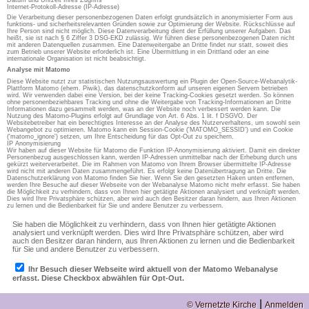
Datum und Uhrzeit Ihres Zugriffs
Internet-Protokoll-Adresse (IP-Adresse)
Die Verarbeitung dieser personenbezogenen Daten erfolgt grundsätzlich in anonymisierter Form aus
funktions- und sicherheitsrelevanten Gründen sowie zur Optimierung der Website. Rückschlüsse auf
Ihre Person sind nicht möglich. Diese Datenverarbeitung dient der Erfüllung unserer Aufgaben. Das
heißt, sie ist nach § 6 Ziffer 3 DSG-EKD zulässig. Wir führen diese personenbezogenen Daten nicht
mit anderen Datenquellen zusammen. Eine Datenweitergabe an Dritte findet nur statt, soweit dies
zum Betrieb unserer Website erforderlich ist. Eine Übermittlung in ein Drittland oder an eine
internationale Organisation ist nicht beabsichtigt.
Analyse mit Matomo
Diese Website nutzt zur statistischen Nutzungsauswertung ein Plugin der Open-Source-Webanalytik-
Plattform Matomo (ehem. Piwik), das datenschutzkonform auf unseren eigenen Servern betrieben
wird. Wir verwenden dabei eine Version, bei der keine Tracking-Cookies gesetzt werden. So können
ohne personenbeziehbares Tracking und ohne die Weitergabe von Tracking-Informationen an Dritte
Informationen dazu gesammelt werden, was an der Website noch verbessert werden kann. Die
Nutzung des Matomo-Plugins erfolgt auf Grundlage von Art. 6 Abs. 1 lit. f DSGVO. Der
Websitebetreiber hat ein berechtigtes Interesse an der Analyse des Nutzerverhaltens, um sowohl sein
Webangebot zu optimieren. Matomo kann ein Session-Cookie ('MATOMO_SESSID') und ein Cookie
('matomo_ignore') setzen, um Ihre Entscheidung für das Opt-Out zu speichern.
IP Anonymisierung
Wir haben auf dieser Website für Matomo die Funktion IP-Anonymisierung aktiviert. Damit ein direkter
Personenbezug ausgeschlossen kann, werden IP-Adressen unmittelbar nach der Erhebung durch uns
gekürzt weiterverarbeitet. Die im Rahmen von Matomo von Ihrem Browser übermittelte IP-Adresse
wird nicht mit anderen Daten zusammengeführt. Es erfolgt keine Datenübertragung an Dritte. Die
Datenschutzerklärung von Matomo finden Sie hier. Wenn Sie den gesetzten Haken unten entfernen,
werden Ihre Besuche auf dieser Webseite von der Webanalyse Matomo nicht mehr erfasst. Sie haben
die Möglichkeit zu verhindern, dass von Ihnen hier getätigte Aktionen analysiert und verknüpft werden.
Dies wird Ihre Privatsphäre schützen, aber wird auch den Besitzer daran hindern, aus Ihren Aktionen
zu lernen und die Bedienbarkeit für Sie und andere Benutzer zu verbessern.
|
© Vernetzte Kirche
Anmelden