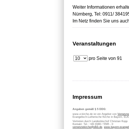
Weiter Informationen erhal
Nürnberg, Tel: 0911/ 384195
Im Netz finden Sie uns auc
Veranstaltungen
pro Seite von
91
Impressum
Angaben gemäß § 5 DDG:
www.e-kirche.de ist ein Angebot von
Vernetzte
Evangelisch-Lutherische Kirche in Bayern, EL
Vertreten durch Landesbischof Christian Kopp
Kontakt: Tel.: +49 (0)89 / 5595 - 0
vernetztekirche@elkb.de
,
www.bayern-evangel