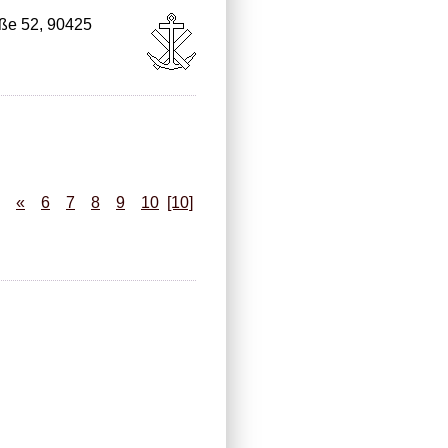
aße 52, 90425
«
6
7
8
9
10
[10]