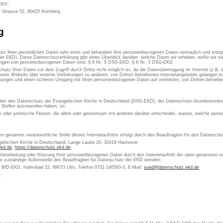
MStV:
r Strasse 52, 90425 Nürnberg
g
utz Ihrer persönlichen Daten sehr ernst und behandeln Ihre personenbezogenen Daten vertraulich und ents
er EKD). Diese Datenschutzerklärung gibt einen Überblick darüber, welche Daten wir erheben, wofür wir 
itungen von personenbezogenen Daten sind: § 6 Nr. 5 DSG-EKD, § 6 Nr. 3 DSG-EKD
chutz Ihrer Daten vor dem Zugriff durch Dritte nicht möglich ist, da die Datenübertragung im Internet (z.B.
erer Website über externe Verlinkungen zu anderen, von Dritten betriebenen Internetangeboten gelangen kön
ungen und einen sicheren Umgang mit Ihren personenbezogenen Daten auf verlinkten, von Dritten betrieben
 über den Datenschutz der Evangelischen Kirche in Deutschland (DSG-EKD), der Datenschutz-Grundverordn
e Stellen anzuwenden haben, ist:
che oder juristische Person, die allein oder gemeinsam mit anderen darüber entscheidet, warum, welche pe
en genannte verantwortliche Stelle dieses Internetauftritts erfolgt durch den Beauftragten für den Datensch
gelischen Kirche in Deutschland, Lange Laube 20, 30419 Hannover
ekd.de
,
https://datenschutz.ekd.de
 Verarbeitung oder Nutzung Ihrer personenbezogenen Daten durch den Internetauftritt der oben genannten ver
die zuständige Außenstelle des Beauftragten für Datenschutz der EKD wenden:
s BfD-EKD, Hafenbad 22, 89073 Ulm, Telefon 0731-140593-0, E-Mail:
sued@datenschutz.ekd.de
: