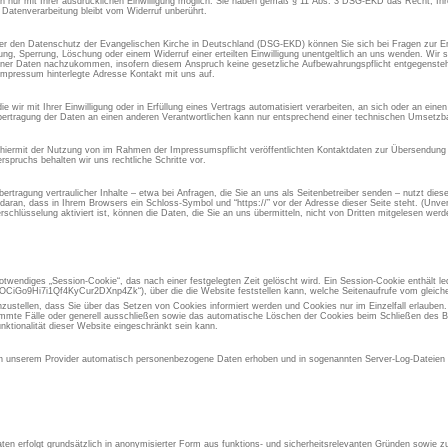
aten nur mit Ihrer ausdrücklichen Einwilligung möglich. Sie haben gemäß § 11 Abs. 3 DSG-EKD das Recht, Ihre
 Datenverarbeitung bleibt vom Widerruf unberührt.
 den Datenschutz der Evangelischen Kirche in Deutschland (DSG-EKD) können Sie sich bei Fragen zur Er
, Sperrung, Löschung oder einem Widerruf einer erteilten Einwilligung unentgeltlich an uns wenden. Wir si
ner Daten nachzukommen, insofern diesem Anspruch keine gesetzliche Aufbewahrungspflicht entgegensteht
Impressum hinterlegte Adresse Kontakt mit uns auf.
 wir mit Ihrer Einwilligung oder in Erfüllung eines Vertrags automatisiert verarbeiten, an sich oder an ein
ertragung der Daten an einen anderen Verantwortlichen kann nur entsprechend einer technischen Umsetzbar
 hiermit der Nutzung von im Rahmen der Impressumspflicht veröffentlichten Kontaktdaten zur Übersendung 
spruchs behalten wir uns rechtliche Schritte vor.
rtragung vertraulicher Inhalte – etwa bei Anfragen, die Sie an uns als Seitenbetreiber senden – nutzt die
aran, dass in Ihrem Browsers ein Schloss-Symbol und “https://” vor der Adresse dieser Seite steht. (Unvers
chlüsselung aktiviert ist, können die Daten, die Sie an uns übermitteln, nicht von Dritten mitgelesen werd
otwendiges „Session-Cookie“, das nach einer festgelegten Zeit gelöscht wird. Ein Session-Cookie enthält led
iGo9Hi7i1Qf4KyCur2DXnp4Zk“), über die die Website feststellen kann, welche Seitenaufrufe vom gleic
inzustellen, dass Sie über das Setzen von Cookies informiert werden und Cookies nur im Einzelfall erlauben
immte Fälle oder generell ausschließen sowie das automatische Löschen der Cookies beim Schließen des Br
nktionalität dieser Website eingeschränkt sein kann.
 unserem Provider automatisch personenbezogene Daten erhoben und in sogenannten Server-Log-Dateien g
en erfolgt grundsätzlich in anonymisierter Form aus funktions- und sicherheitsrelevanten Gründen sowie 