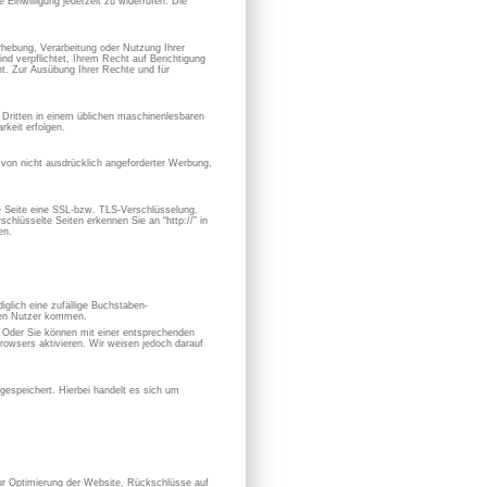
 Einwilligung jederzeit zu widerrufen. Die
hebung, Verarbeitung oder Nutzung Ihrer
nd verpflichtet, Ihrem Recht auf Berichtigung
. Zur Ausübung Ihrer Rechte und für
en Dritten in einem üblichen maschinenlesbaren
keit erfolgen.
von nicht ausdrücklich angeforderter Werbung,
se Seite eine SSL-bzw. TLS-Verschlüsselung.
chlüsselte Seiten erkennen Sie an “http://” in
en.
iglich eine zufällige Buchstaben-
hen Nutzer kommen.
. Oder Sie können mit einer entsprechenden
owsers aktivieren. Wir weisen jedoch darauf
espeichert. Hierbei handelt es sich um
zur Optimierung der Website. Rückschlüsse auf