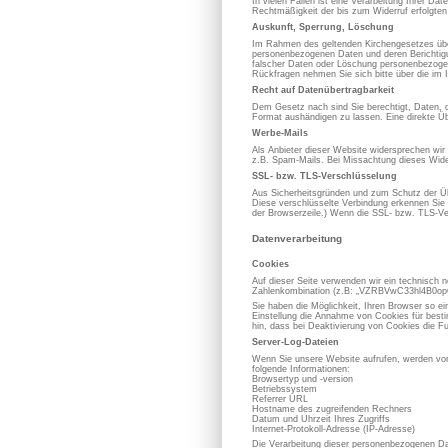
In vielen Fällen ist eine Verarbeitung Ihrer D
Rechtmäßigkeit der bis zum Widerruf erfolgten
Auskunft, Sperrung, Löschung
Im Rahmen des geltenden Kirchengesetzes über
personenbezogenen Daten und deren Berichtigung
falscher Daten oder Löschung personenbezoge
Rückfragen nehmen Sie sich bitte über die im 
Recht auf Datenübertragbarkeit
Dem Gesetz nach sind Sie berechtigt, Daten, die
Format aushändigen zu lassen. Eine direkte Üb
Werbe-Mails
Als Anbieter dieser Website widersprechen wir
z.B. Spam-Mails. Bei Missachtung dieses Wider
SSL- bzw. TLS-Verschlüsselung
Aus Sicherheitsgründen und zum Schutz der Übe
Diese verschlüsselte Verbindung erkennen Sie d
der Browserzeile.) Wenn die SSL- bzw. TLS-Vers
Datenverarbeitung
Cookies
Auf dieser Seite verwenden wir ein technisch n
Zahlenkombination (z.B: „VZRBVwC33hl4B0opOC
Sie haben die Möglichkeit, Ihren Browser so e
Einstellung die Annahme von Cookies für best
hin, dass bei Deaktivierung von Cookies die Fu
Server-Log-Dateien
Wenn Sie unsere Website aufrufen, werden von
folgende Informationen:
Browsertyp und -version
Betriebssystem
Referrer URL
Hostname des zugreifenden Rechners
Datum und Uhrzeit Ihres Zugriffs
Internet-Protokoll-Adresse (IP-Adresse)
Die Verarbeitung dieser personenbezogenen Dat