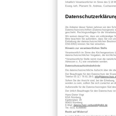
Inhaltlich Verantwortlicher im Sinne des § 18 
Evang.-luth. Pfarramt St. Andreas, Cuxhavene
Datenschutzerklärun
Als Anbieter dieser Seiten nehmen wir den Sch
Datenschutzvorschriften (Datenschutzgesetz d
geschieht. Rechtsgrundlagen für die Verarbe
Wir weisen darauf hin, dass ein vollständiger S
Bitte beachten Sie außerdem, dass Sie von uns
Einhaltung der datenschutzrechtlichen Bestimm
DSG-EKD) können Sie hier einsehen.
Hinweis zur verantwortlichen Stelle
Verantwortlich im Sinne des Kirchengesetzes
datenschutzrechtlicher Vorgaben, die kirchlich
*Verantwortliche Stelle nennt man die natürli
Adressen o. Ä.) wie verarbeitet werden.
Datenschutzaufsichtsbehörde
Die datenschutzrechtliche Aufsicht über die ob
Der Beauftragte für den Datenschutz der Evan
Telefon 05 11 / 76 81 28-0,
info@datenschutz.
Sofern Sie der Ansicht sind, bei der Erhebung,
worden zu sein, sollten Sie sich zunächst an 
Außenstelle für die Datenschutzregion Süd de
Der örtlich Beauftragte für den Datenschutz ist
Hans-Dieter Vogt
KGA Nürnberg
Egidienplatz 29
90403 Nürnberg
E-Mail:
datenschutz.verbund4@elkb.de
Tel. 0151 41498690
Recht auf Widerruf