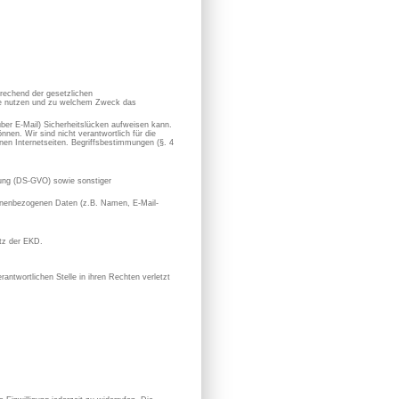
prechend der gesetzlichen
sie nutzen und zu welchem Zweck das
 über E-Mail) Sicherheitslücken aufweisen kann.
nen. Wir sind nicht verantwortlich für die
en Internetseiten. Begriffsbestimmungen (§. 4
ung (DS-GVO) sowie sonstiger
rsonenbezogenen Daten (z.B. Namen, E-Mail-
utz der EKD.
antwortlichen Stelle in ihren Rechten verletzt