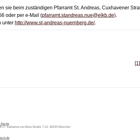
ten sie beim zuständigen Pfarramt St. Andreas, Cuxhavener Str
6 oder per e-Mail (
pfarramt.standreas.nue@elkb.de)
.
h unter
http://www.st-andreas-nuernberg.de/
.
[1]
 Kirche
KB-IT, Katharina-von-Bora-Straße 7-13, 80333 München
isch.de