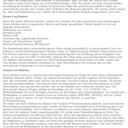
Sie haben die Möglichkeit, Ihren Browser so einzustellen, dass Sie über das Setzen von Cookies
informiert werden und Cookies nur im Einzelfall erlauben. Oder Sie können mit einer entsprechenden
Einstellung die Annahme von Cookies für bestimmte Fälle oder generell ausschließen sowie das
automatische Löschen der Cookies beim Schließen des Browsers aktivieren. Wir weisen jedoch darauf
hin, dass bei Deaktivierung von Cookies die Funktionalität dieser Website eingeschränkt sein kann.
Server-Log-Dateien
Wenn Sie unsere Website aufrufen, werden von unserem Provider automatisch personenbezogene
Daten erhoben und in sogenannten Server-Log-Dateien gespeichert. Hierbei handelt es sich um
folgende Informationen:
Browsertyp und -version
Betriebssystem
Referrer URL
Hostname des zugreifenden Rechners
Datum und Uhrzeit Ihres Zugriffs
Internet-Protokoll-Adresse (IP-Adresse)
Die Verarbeitung dieser personenbezogenen Daten erfolgt grundsätzlich in anonymisierter Form aus
funktions- und sicherheitsrelevanten Gründen sowie zur Optimierung der Website. Rückschlüsse auf
Ihre Person sind nicht möglich. Diese Datenverarbeitung dient der Erfüllung unserer Aufgaben. Das
heißt, sie ist nach § 6 Ziffer 3 DSG-EKD zulässig. Wir führen diese personenbezogenen Daten nicht
mit anderen Datenquellen zusammen. Eine Datenweitergabe an Dritte findet nur statt, soweit dies
zum Betrieb unserer Website erforderlich ist. Eine Übermittlung in ein Drittland oder an eine
internationale Organisation ist nicht beabsichtigt.
Analyse mit Matomo
Diese Website nutzt zur statistischen Nutzungsauswertung ein Plugin der Open-Source-Webanalytik-
Plattform Matomo (ehem. Piwik), das datenschutzkonform auf unseren eigenen Servern betrieben
wird. Wir verwenden dabei eine Version, bei der keine Tracking-Cookies gesetzt werden. So können
ohne personenbeziehbares Tracking und ohne die Weitergabe von Tracking-Informationen an Dritte
Informationen dazu gesammelt werden, was an der Website noch verbessert werden kann. Die
Nutzung des Matomo-Plugins erfolgt auf Grundlage von Art. 6 Abs. 1 lit. f DSGVO. Der
Websitebetreiber hat ein berechtigtes Interesse an der Analyse des Nutzerverhaltens, um sowohl sein
Webangebot zu optimieren. Matomo kann ein Session-Cookie ('MATOMO_SESSID') und ein Cookie
('matomo_ignore') setzen, um Ihre Entscheidung für das Opt-Out zu speichern.
IP Anonymisierung
Wir haben auf dieser Website für Matomo die Funktion IP-Anonymisierung aktiviert. Damit ein direkter
Personenbezug ausgeschlossen kann, werden IP-Adressen unmittelbar nach der Erhebung durch uns
gekürzt weiterverarbeitet. Die im Rahmen von Matomo von Ihrem Browser übermittelte IP-Adresse
wird nicht mit anderen Daten zusammengeführt. Es erfolgt keine Datenübertragung an Dritte. Die
Datenschutzerklärung von Matomo finden Sie hier. Wenn Sie den gesetzten Haken unten entfernen,
werden Ihre Besuche auf dieser Webseite von der Webanalyse Matomo nicht mehr erfasst. Sie haben
die Möglichkeit zu verhindern, dass von Ihnen hier getätigte Aktionen analysiert und verknüpft werden.
Dies wird Ihre Privatsphäre schützen, aber wird auch den Besitzer daran hindern, aus Ihren Aktionen
zu lernen und die Bedienbarkeit für Sie und andere Benutzer zu verbessern.