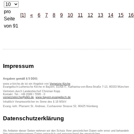
pro
[1]
«
6
7
8
9
10
11
12
13
14
15
16
Seite
von
91
Impressum
Angaben gemäß § 5 DDG:
www.e-kirche.de ist ein Angebot von
Vernetzte Kirche
Evangelisch-Lutherische Kirche in Bayern, ELKB-IT, Katharina-von-Bora-Straße 7-13, 80333 München
Vertreten durch Landesbischof Christian Kopp
Kontakt: Tel.: +49 (0)89 / 5595 - 0
vernetztekirche@elkb.de
,
www.bayern-evangelisch.de
Inhaltlich Verantwortlicher im Sinne des § 18 MStV:
Evang.-luth. Pfarramt St. Andreas, Cuxhavener Strasse 52, 90425 Nürnberg
Datenschutzerklärung
Als Anbieter dieser Seiten nehmen wir den Schutz Ihrer persönlichen Daten sehr ernst und behandeln
Ihre personenbezogenen Daten vertraulich und entsprechend der gesetzlichen