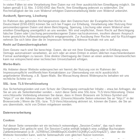
In vielen Fällen ist eine Verarbeitung Ihrer Daten nur mit Ihrer ausdrücklichen Einwilligung möglich. Sie
haben gemäß § 11 Abs. 3 DSG-EKD das Recht, Ihre Einwilligung jederzeit zu widerrufen. Die
Rechtmäßigkeit der bis zum Widerruf erfolgten Datenverarbeitung bleibt vom Widerruf unberührt.
Auskunft, Sperrung, Löschung
Im Rahmen des geltenden Kirchengesetzes über den Datenschutz der Evangelischen Kirche in
Deutschland (DSG-EKD) können Sie sich bei Fragen zur Erhebung, Verarbeitung oder Nutzung Ihrer
personenbezogenen Daten und deren Berichtigung, Sperrung, Löschung oder einem Widerruf einer
erteilten Einwilligung unentgeltlich an uns wenden. Wir sind verpflichtet, Ihrem Recht auf Berichtigung
falscher Daten oder Löschung personenbezogener Daten nachzukommen, insofern diesem Anspruch
keine gesetzliche Aufbewahrungspflicht entgegensteht. Zur Ausübung Ihrer Rechte und für Rückfragen
nehmen Sie sich bitte über die im Impressum hinterlegte Adresse Kontakt mit uns auf.
Recht auf Datenübertragbarkeit
Dem Gesetz nach sind Sie berechtigt, Daten, die wir mit Ihrer Einwilligung oder in Erfüllung eines
Vertrags automatisiert verarbeiten, an sich oder an einen Dritten in einem üblichen maschinenlesbaren
Format aushändigen zu lassen. Eine direkte Übertragung der Daten an einen anderen Verantwortlichen
kann nur entsprechend einer technischen Umsetzbarkeit erfolgen.
Werbe-Mails
Als Anbieter dieser Website widersprechen wir hiermit der Nutzung von im Rahmen der
Impressumspflicht veröffentlichten Kontaktdaten zur Übersendung von nicht ausdrücklich
angeforderter Werbung, z.B. Spam-Mails. Bei Missachtung dieses Widerspruchs behalten wir uns
rechtliche Schritte vor.
SSL- bzw. TLS-Verschlüsselung
Aus Sicherheitsgründen und zum Schutz der Übertragung vertraulicher Inhalte – etwa bei Anfragen, die
Sie an uns als Seitenbetreiber senden – nutzt diese Seite eine SSL-bzw. TLS-Verschlüsselung. Diese
verschlüsselte Verbindung erkennen Sie daran, dass in Ihrem Browsers ein Schloss-Symbol und
“https://” vor der Adresse dieser Seite steht. (Unverschlüsselte Seiten erkennen Sie an “http://” in der
Browserzeile.) Wenn die SSL- bzw. TLS-Verschlüsselung aktiviert ist, können die Daten, die Sie an
uns übermitteln, nicht von Dritten mitgelesen werden.
Datenverarbeitung
Cookies
Auf dieser Seite verwenden wir ein technisch notwendiges „Session-Cookie“, das nach einer
festgelegten Zeit gelöscht wird. Ein Session-Cookie enthält lediglich eine zufällige Buchstaben-
Zahlenkombination (z.B: „VZRBVwC33hl4B0opOCiGo9Hi7i1Qf4KyCur2DXnp4Zk“), über die die
Website feststellen kann, welche Seitenaufrufe vom gleichen Nutzer kommen.