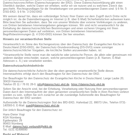
Datenschutzvorschriften (Datenschutzgesetz der EKD). Diese Datenschutzerklärung gibt einen
Überblick darüber, welche Daten wir erheben, wofür wir sie nutzen und zu welchem Zweck das
geschieht. Rechtsgrundlagen für die Verarbeitungen von personenbezogenen Daten sind: § 6 Nr. 5
DSG-EKD, § 6 Nr. 3 DSG-EKD
Wir weisen darauf hin, dass ein vollständiger Schutz Ihrer Daten vor dem Zugriff durch Dritte nicht
möglich ist, da die Datenübertragung im Internet (z.B. über E-Mail) Sicherheitslücken aufweisen kann.
Bitte beachten Sie außerdem, dass Sie von unserer Website über externe Verlinkungen zu anderen,
von Dritten betriebenen Internetangeboten gelangen können. Wir sind nicht verantwortlich für die
Einhaltung der datenschutzrechtlichen Bestimmungen und einen sicheren Umgang mit Ihren
personenbezogenen Daten auf verlinkten, von Dritten betriebenen Internetseiten.
Begriffsbestimmungen (§. 4 DSG-EKD) können Sie hier einsehen.
Hinweis zur verantwortlichen Stelle
Verantwortlich im Sinne des Kirchengesetzes über den Datenschutz der Evangelischen Kirche in
Deutschland (DSG-EKD), der Datenschutz-Grundverordnung (DS-GVO) sowie sonstiger
datenschutzrechtlicher Vorgaben, die kirchliche Stellen anzuwenden haben, ist:
*Verantwortliche Stelle nennt man die natürliche oder juristische Person, die allein oder gemeinsam mit
anderen darüber entscheidet, warum, welche personenbezogenen Daten (z.B. Namen, E-Mail-
Adressen o. Ä.) wie verarbeitet werden.
Datenschutzaufsichtsbehörde
Die datenschutzrechtliche Aufsicht über die oben genannte verantwortliche Stelle dieses
Internetauftritts erfolgt durch den Beauftragten für den Datenschutz der EKD.
Der Beauftragte für den Datenschutz der Evangelischen Kirche in Deutschland, Lange Laube 20,
30419 Hannover
Telefon 05 11 / 76 81 28-0,
info@datenschutz.ekd.de
,
https://datenschutz.ekd.de
Sofern Sie der Ansicht sind, bei der Erhebung, Verarbeitung oder Nutzung Ihrer personenbezogenen
Daten durch den Internetauftritt der oben genannten verantwortlichen Stelle in ihren Rechten verletzt
worden zu sein, sollten Sie sich zunächst an die zuständige Außenstelle des Beauftragten für
Datenschutz der EKD wenden:
Außenstelle für die Datenschutzregion Süd des BfD-EKD, Hafenbad 22, 89073 Ulm, Telefon 0731-
140593-0, E-Mail:
sued@datenschutz.ekd.de
Der örtlich Beauftragte für den Datenschutz ist:
Hans-Dieter Vogt
KGA Nürnberg
Egidienplatz 29
90403 Nürnberg
E-Mail:
datenschutz.verbund4@elkb.de
Tel. 0151 41498690
Recht auf Widerruf