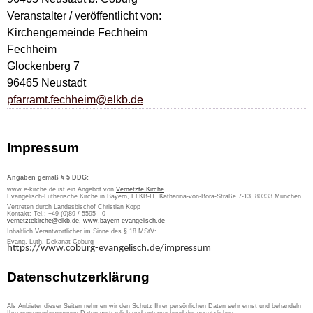
Veranstalter / veröffentlicht von:
Kirchengemeinde Fechheim
Fechheim
Glockenberg 7
96465 Neustadt
pfarramt.fechheim@elkb.de
Impressum
Angaben gemäß § 5 DDG:
www.e-kirche.de ist ein Angebot von
Vernetzte Kirche
Evangelisch-Lutherische Kirche in Bayern, ELKB-IT, Katharina-von-Bora-Straße 7-13, 80333 München
Vertreten durch Landesbischof Christian Kopp
Kontakt: Tel.: +49 (0)89 / 5595 - 0
vernetztekirche@elkb.de
,
www.bayern-evangelisch.de
Inhaltlich Verantwortlicher im Sinne des § 18 MStV:
Evang.-Luth. Dekanat Coburg
https://www.coburg-evangelisch.de/impressum
Datenschutzerklärung
Als Anbieter dieser Seiten nehmen wir den Schutz Ihrer persönlichen Daten sehr ernst und behandeln