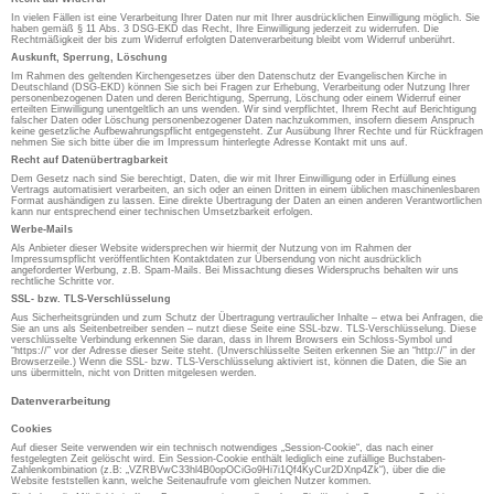
In vielen Fällen ist eine Verarbeitung Ihrer Daten nur mit Ihrer ausdrücklichen Einwilligung möglich. Sie
haben gemäß § 11 Abs. 3 DSG-EKD das Recht, Ihre Einwilligung jederzeit zu widerrufen. Die
Rechtmäßigkeit der bis zum Widerruf erfolgten Datenverarbeitung bleibt vom Widerruf unberührt.
Auskunft, Sperrung, Löschung
Im Rahmen des geltenden Kirchengesetzes über den Datenschutz der Evangelischen Kirche in
Deutschland (DSG-EKD) können Sie sich bei Fragen zur Erhebung, Verarbeitung oder Nutzung Ihrer
personenbezogenen Daten und deren Berichtigung, Sperrung, Löschung oder einem Widerruf einer
erteilten Einwilligung unentgeltlich an uns wenden. Wir sind verpflichtet, Ihrem Recht auf Berichtigung
falscher Daten oder Löschung personenbezogener Daten nachzukommen, insofern diesem Anspruch
keine gesetzliche Aufbewahrungspflicht entgegensteht. Zur Ausübung Ihrer Rechte und für Rückfragen
nehmen Sie sich bitte über die im Impressum hinterlegte Adresse Kontakt mit uns auf.
Recht auf Datenübertragbarkeit
Dem Gesetz nach sind Sie berechtigt, Daten, die wir mit Ihrer Einwilligung oder in Erfüllung eines
Vertrags automatisiert verarbeiten, an sich oder an einen Dritten in einem üblichen maschinenlesbaren
Format aushändigen zu lassen. Eine direkte Übertragung der Daten an einen anderen Verantwortlichen
kann nur entsprechend einer technischen Umsetzbarkeit erfolgen.
Werbe-Mails
Als Anbieter dieser Website widersprechen wir hiermit der Nutzung von im Rahmen der
Impressumspflicht veröffentlichten Kontaktdaten zur Übersendung von nicht ausdrücklich
angeforderter Werbung, z.B. Spam-Mails. Bei Missachtung dieses Widerspruchs behalten wir uns
rechtliche Schritte vor.
SSL- bzw. TLS-Verschlüsselung
Aus Sicherheitsgründen und zum Schutz der Übertragung vertraulicher Inhalte – etwa bei Anfragen, die
Sie an uns als Seitenbetreiber senden – nutzt diese Seite eine SSL-bzw. TLS-Verschlüsselung. Diese
verschlüsselte Verbindung erkennen Sie daran, dass in Ihrem Browsers ein Schloss-Symbol und
“https://” vor der Adresse dieser Seite steht. (Unverschlüsselte Seiten erkennen Sie an “http://” in der
Browserzeile.) Wenn die SSL- bzw. TLS-Verschlüsselung aktiviert ist, können die Daten, die Sie an
uns übermitteln, nicht von Dritten mitgelesen werden.
Datenverarbeitung
Cookies
Auf dieser Seite verwenden wir ein technisch notwendiges „Session-Cookie“, das nach einer
festgelegten Zeit gelöscht wird. Ein Session-Cookie enthält lediglich eine zufällige Buchstaben-
Zahlenkombination (z.B: „VZRBVwC33hl4B0opOCiGo9Hi7i1Qf4KyCur2DXnp4Zk“), über die die
Website feststellen kann, welche Seitenaufrufe vom gleichen Nutzer kommen.