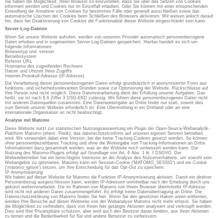
Sie haben die Möglichkeit, Ihren Browser so einzustellen, dass Sie über das Setzen von Cookies
informiert werden und Cookies nur im Einzelfall erlauben. Oder Sie können mit einer entsprechenden
Einstellung die Annahme von Cookies für bestimmte Fälle oder generell ausschließen sowie das
automatische Löschen der Cookies beim Schließen des Browsers aktivieren. Wir weisen jedoch darauf
hin, dass bei Deaktivierung von Cookies die Funktionalität dieser Website eingeschränkt sein kann.
Server-Log-Dateien
Wenn Sie unsere Website aufrufen, werden von unserem Provider automatisch personenbezogene
Daten erhoben und in sogenannten Server-Log-Dateien gespeichert. Hierbei handelt es sich um
folgende Informationen:
Browsertyp und -version
Betriebssystem
Referrer URL
Hostname des zugreifenden Rechners
Datum und Uhrzeit Ihres Zugriffs
Internet-Protokoll-Adresse (IP-Adresse)
Die Verarbeitung dieser personenbezogenen Daten erfolgt grundsätzlich in anonymisierter Form aus
funktions- und sicherheitsrelevanten Gründen sowie zur Optimierung der Website. Rückschlüsse auf
Ihre Person sind nicht möglich. Diese Datenverarbeitung dient der Erfüllung unserer Aufgaben. Das
heißt, sie ist nach § 6 Ziffer 3 DSG-EKD zulässig. Wir führen diese personenbezogenen Daten nicht
mit anderen Datenquellen zusammen. Eine Datenweitergabe an Dritte findet nur statt, soweit dies
zum Betrieb unserer Website erforderlich ist. Eine Übermittlung in ein Drittland oder an eine
internationale Organisation ist nicht beabsichtigt.
Analyse mit Matomo
Diese Website nutzt zur statistischen Nutzungsauswertung ein Plugin der Open-Source-Webanalytik-
Plattform Matomo (ehem. Piwik), das datenschutzkonform auf unseren eigenen Servern betrieben
wird. Wir verwenden dabei eine Version, bei der keine Tracking-Cookies gesetzt werden. So können
ohne personenbeziehbares Tracking und ohne die Weitergabe von Tracking-Informationen an Dritte
Informationen dazu gesammelt werden, was an der Website noch verbessert werden kann. Die
Nutzung des Matomo-Plugins erfolgt auf Grundlage von Art. 6 Abs. 1 lit. f DSGVO. Der
Websitebetreiber hat ein berechtigtes Interesse an der Analyse des Nutzerverhaltens, um sowohl sein
Webangebot zu optimieren. Matomo kann ein Session-Cookie ('MATOMO_SESSID') und ein Cookie
('matomo_ignore') setzen, um Ihre Entscheidung für das Opt-Out zu speichern.
IP Anonymisierung
Wir haben auf dieser Website für Matomo die Funktion IP-Anonymisierung aktiviert. Damit ein direkter
Personenbezug ausgeschlossen kann, werden IP-Adressen unmittelbar nach der Erhebung durch uns
gekürzt weiterverarbeitet. Die im Rahmen von Matomo von Ihrem Browser übermittelte IP-Adresse
wird nicht mit anderen Daten zusammengeführt. Es erfolgt keine Datenübertragung an Dritte. Die
Datenschutzerklärung von Matomo finden Sie hier. Wenn Sie den gesetzten Haken unten entfernen,
werden Ihre Besuche auf dieser Webseite von der Webanalyse Matomo nicht mehr erfasst. Sie haben
die Möglichkeit zu verhindern, dass von Ihnen hier getätigte Aktionen analysiert und verknüpft werden.
Dies wird Ihre Privatsphäre schützen, aber wird auch den Besitzer daran hindern, aus Ihren Aktionen
zu lernen und die Bedienbarkeit für Sie und andere Benutzer zu verbessern.