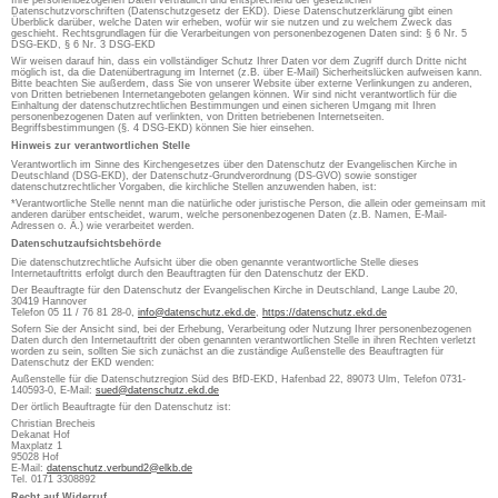
Ihre personenbezogenen Daten vertraulich und entsprechend der gesetzlichen
Datenschutzvorschriften (Datenschutzgesetz der EKD). Diese Datenschutzerklärung gibt einen
Überblick darüber, welche Daten wir erheben, wofür wir sie nutzen und zu welchem Zweck das
geschieht. Rechtsgrundlagen für die Verarbeitungen von personenbezogenen Daten sind: § 6 Nr. 5
DSG-EKD, § 6 Nr. 3 DSG-EKD
Wir weisen darauf hin, dass ein vollständiger Schutz Ihrer Daten vor dem Zugriff durch Dritte nicht
möglich ist, da die Datenübertragung im Internet (z.B. über E-Mail) Sicherheitslücken aufweisen kann.
Bitte beachten Sie außerdem, dass Sie von unserer Website über externe Verlinkungen zu anderen,
von Dritten betriebenen Internetangeboten gelangen können. Wir sind nicht verantwortlich für die
Einhaltung der datenschutzrechtlichen Bestimmungen und einen sicheren Umgang mit Ihren
personenbezogenen Daten auf verlinkten, von Dritten betriebenen Internetseiten.
Begriffsbestimmungen (§. 4 DSG-EKD) können Sie hier einsehen.
Hinweis zur verantwortlichen Stelle
Verantwortlich im Sinne des Kirchengesetzes über den Datenschutz der Evangelischen Kirche in
Deutschland (DSG-EKD), der Datenschutz-Grundverordnung (DS-GVO) sowie sonstiger
datenschutzrechtlicher Vorgaben, die kirchliche Stellen anzuwenden haben, ist:
*Verantwortliche Stelle nennt man die natürliche oder juristische Person, die allein oder gemeinsam mit
anderen darüber entscheidet, warum, welche personenbezogenen Daten (z.B. Namen, E-Mail-
Adressen o. Ä.) wie verarbeitet werden.
Datenschutzaufsichtsbehörde
Die datenschutzrechtliche Aufsicht über die oben genannte verantwortliche Stelle dieses
Internetauftritts erfolgt durch den Beauftragten für den Datenschutz der EKD.
Der Beauftragte für den Datenschutz der Evangelischen Kirche in Deutschland, Lange Laube 20,
30419 Hannover
Telefon 05 11 / 76 81 28-0,
info@datenschutz.ekd.de
,
https://datenschutz.ekd.de
Sofern Sie der Ansicht sind, bei der Erhebung, Verarbeitung oder Nutzung Ihrer personenbezogenen
Daten durch den Internetauftritt der oben genannten verantwortlichen Stelle in ihren Rechten verletzt
worden zu sein, sollten Sie sich zunächst an die zuständige Außenstelle des Beauftragten für
Datenschutz der EKD wenden:
Außenstelle für die Datenschutzregion Süd des BfD-EKD, Hafenbad 22, 89073 Ulm, Telefon 0731-
140593-0, E-Mail:
sued@datenschutz.ekd.de
Der örtlich Beauftragte für den Datenschutz ist:
Christian Brecheis
Dekanat Hof
Maxplatz 1
95028 Hof
E-Mail:
datenschutz.verbund2@elkb.de
Tel. 0171 3308892
Recht auf Widerruf