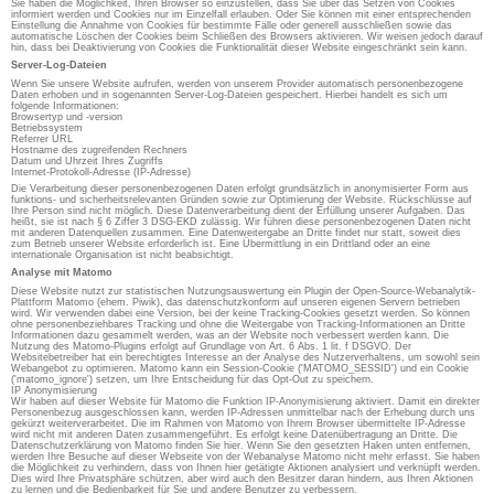
Sie haben die Möglichkeit, Ihren Browser so einzustellen, dass Sie über das Setzen von Cookies
informiert werden und Cookies nur im Einzelfall erlauben. Oder Sie können mit einer entsprechenden
Einstellung die Annahme von Cookies für bestimmte Fälle oder generell ausschließen sowie das
automatische Löschen der Cookies beim Schließen des Browsers aktivieren. Wir weisen jedoch darauf
hin, dass bei Deaktivierung von Cookies die Funktionalität dieser Website eingeschränkt sein kann.
Server-Log-Dateien
Wenn Sie unsere Website aufrufen, werden von unserem Provider automatisch personenbezogene
Daten erhoben und in sogenannten Server-Log-Dateien gespeichert. Hierbei handelt es sich um
folgende Informationen:
Browsertyp und -version
Betriebssystem
Referrer URL
Hostname des zugreifenden Rechners
Datum und Uhrzeit Ihres Zugriffs
Internet-Protokoll-Adresse (IP-Adresse)
Die Verarbeitung dieser personenbezogenen Daten erfolgt grundsätzlich in anonymisierter Form aus
funktions- und sicherheitsrelevanten Gründen sowie zur Optimierung der Website. Rückschlüsse auf
Ihre Person sind nicht möglich. Diese Datenverarbeitung dient der Erfüllung unserer Aufgaben. Das
heißt, sie ist nach § 6 Ziffer 3 DSG-EKD zulässig. Wir führen diese personenbezogenen Daten nicht
mit anderen Datenquellen zusammen. Eine Datenweitergabe an Dritte findet nur statt, soweit dies
zum Betrieb unserer Website erforderlich ist. Eine Übermittlung in ein Drittland oder an eine
internationale Organisation ist nicht beabsichtigt.
Analyse mit Matomo
Diese Website nutzt zur statistischen Nutzungsauswertung ein Plugin der Open-Source-Webanalytik-
Plattform Matomo (ehem. Piwik), das datenschutzkonform auf unseren eigenen Servern betrieben
wird. Wir verwenden dabei eine Version, bei der keine Tracking-Cookies gesetzt werden. So können
ohne personenbeziehbares Tracking und ohne die Weitergabe von Tracking-Informationen an Dritte
Informationen dazu gesammelt werden, was an der Website noch verbessert werden kann. Die
Nutzung des Matomo-Plugins erfolgt auf Grundlage von Art. 6 Abs. 1 lit. f DSGVO. Der
Websitebetreiber hat ein berechtigtes Interesse an der Analyse des Nutzerverhaltens, um sowohl sein
Webangebot zu optimieren. Matomo kann ein Session-Cookie ('MATOMO_SESSID') und ein Cookie
('matomo_ignore') setzen, um Ihre Entscheidung für das Opt-Out zu speichern.
IP Anonymisierung
Wir haben auf dieser Website für Matomo die Funktion IP-Anonymisierung aktiviert. Damit ein direkter
Personenbezug ausgeschlossen kann, werden IP-Adressen unmittelbar nach der Erhebung durch uns
gekürzt weiterverarbeitet. Die im Rahmen von Matomo von Ihrem Browser übermittelte IP-Adresse
wird nicht mit anderen Daten zusammengeführt. Es erfolgt keine Datenübertragung an Dritte. Die
Datenschutzerklärung von Matomo finden Sie hier. Wenn Sie den gesetzten Haken unten entfernen,
werden Ihre Besuche auf dieser Webseite von der Webanalyse Matomo nicht mehr erfasst. Sie haben
die Möglichkeit zu verhindern, dass von Ihnen hier getätigte Aktionen analysiert und verknüpft werden.
Dies wird Ihre Privatsphäre schützen, aber wird auch den Besitzer daran hindern, aus Ihren Aktionen
zu lernen und die Bedienbarkeit für Sie und andere Benutzer zu verbessern.