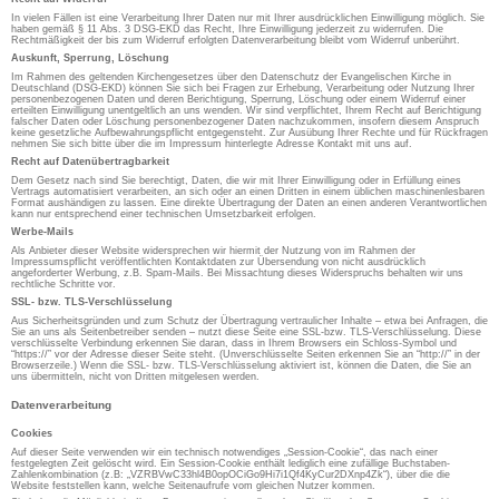
In vielen Fällen ist eine Verarbeitung Ihrer Daten nur mit Ihrer ausdrücklichen Einwilligung möglich. Sie
haben gemäß § 11 Abs. 3 DSG-EKD das Recht, Ihre Einwilligung jederzeit zu widerrufen. Die
Rechtmäßigkeit der bis zum Widerruf erfolgten Datenverarbeitung bleibt vom Widerruf unberührt.
Auskunft, Sperrung, Löschung
Im Rahmen des geltenden Kirchengesetzes über den Datenschutz der Evangelischen Kirche in
Deutschland (DSG-EKD) können Sie sich bei Fragen zur Erhebung, Verarbeitung oder Nutzung Ihrer
personenbezogenen Daten und deren Berichtigung, Sperrung, Löschung oder einem Widerruf einer
erteilten Einwilligung unentgeltlich an uns wenden. Wir sind verpflichtet, Ihrem Recht auf Berichtigung
falscher Daten oder Löschung personenbezogener Daten nachzukommen, insofern diesem Anspruch
keine gesetzliche Aufbewahrungspflicht entgegensteht. Zur Ausübung Ihrer Rechte und für Rückfragen
nehmen Sie sich bitte über die im Impressum hinterlegte Adresse Kontakt mit uns auf.
Recht auf Datenübertragbarkeit
Dem Gesetz nach sind Sie berechtigt, Daten, die wir mit Ihrer Einwilligung oder in Erfüllung eines
Vertrags automatisiert verarbeiten, an sich oder an einen Dritten in einem üblichen maschinenlesbaren
Format aushändigen zu lassen. Eine direkte Übertragung der Daten an einen anderen Verantwortlichen
kann nur entsprechend einer technischen Umsetzbarkeit erfolgen.
Werbe-Mails
Als Anbieter dieser Website widersprechen wir hiermit der Nutzung von im Rahmen der
Impressumspflicht veröffentlichten Kontaktdaten zur Übersendung von nicht ausdrücklich
angeforderter Werbung, z.B. Spam-Mails. Bei Missachtung dieses Widerspruchs behalten wir uns
rechtliche Schritte vor.
SSL- bzw. TLS-Verschlüsselung
Aus Sicherheitsgründen und zum Schutz der Übertragung vertraulicher Inhalte – etwa bei Anfragen, die
Sie an uns als Seitenbetreiber senden – nutzt diese Seite eine SSL-bzw. TLS-Verschlüsselung. Diese
verschlüsselte Verbindung erkennen Sie daran, dass in Ihrem Browsers ein Schloss-Symbol und
“https://” vor der Adresse dieser Seite steht. (Unverschlüsselte Seiten erkennen Sie an “http://” in der
Browserzeile.) Wenn die SSL- bzw. TLS-Verschlüsselung aktiviert ist, können die Daten, die Sie an
uns übermitteln, nicht von Dritten mitgelesen werden.
Datenverarbeitung
Cookies
Auf dieser Seite verwenden wir ein technisch notwendiges „Session-Cookie“, das nach einer
festgelegten Zeit gelöscht wird. Ein Session-Cookie enthält lediglich eine zufällige Buchstaben-
Zahlenkombination (z.B: „VZRBVwC33hl4B0opOCiGo9Hi7i1Qf4KyCur2DXnp4Zk“), über die die
Website feststellen kann, welche Seitenaufrufe vom gleichen Nutzer kommen.