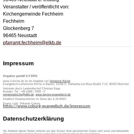
Veranstalter / veröffentlicht von:
Kirchengemeinde Fechheim
Fechheim
Glockenberg 7
96465 Neustadt
pfarramt.fechheim@elkb.de
Impressum
Angaben gemäß § 5 DDG:
www.e-kirche.de ist ein Angebot von
Vernetzte Kirche
Evangelisch-Lutherische Kirche in Bayern, ELKB-IT, Katharina-von-Bora-Straße 7-13, 80333 München
Vertreten durch Landesbischof Christian Kopp
Kontakt: Tel.: +49 (0)89 / 5595 - 0
vernetztekirche@elkb.de
,
www.bayern-evangelisch.de
Inhaltlich Verantwortlicher im Sinne des § 18 MStV:
Evang.-Luth. Dekanat Coburg
https://www.coburg-evangelisch.de/impressum
Datenschutzerklärung
Als Anbieter dieser Seiten nehmen wir den Schutz Ihrer persönlichen Daten sehr ernst und behandeln