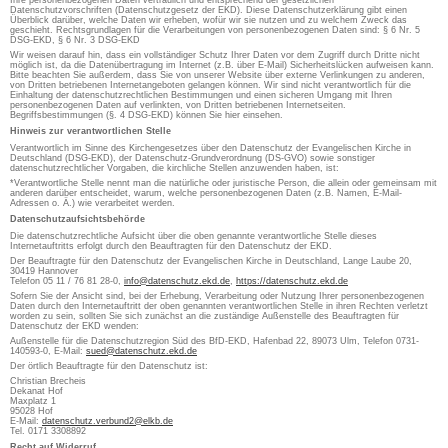
Ihre personenbezogenen Daten vertraulich und entsprechend der gesetzlichen
Datenschutzvorschriften (Datenschutzgesetz der EKD). Diese Datenschutzerklärung gibt einen
Überblick darüber, welche Daten wir erheben, wofür wir sie nutzen und zu welchem Zweck das
geschieht. Rechtsgrundlagen für die Verarbeitungen von personenbezogenen Daten sind: § 6 Nr. 5
DSG-EKD, § 6 Nr. 3 DSG-EKD
Wir weisen darauf hin, dass ein vollständiger Schutz Ihrer Daten vor dem Zugriff durch Dritte nicht
möglich ist, da die Datenübertragung im Internet (z.B. über E-Mail) Sicherheitslücken aufweisen kann.
Bitte beachten Sie außerdem, dass Sie von unserer Website über externe Verlinkungen zu anderen,
von Dritten betriebenen Internetangeboten gelangen können. Wir sind nicht verantwortlich für die
Einhaltung der datenschutzrechtlichen Bestimmungen und einen sicheren Umgang mit Ihren
personenbezogenen Daten auf verlinkten, von Dritten betriebenen Internetseiten.
Begriffsbestimmungen (§. 4 DSG-EKD) können Sie hier einsehen.
Hinweis zur verantwortlichen Stelle
Verantwortlich im Sinne des Kirchengesetzes über den Datenschutz der Evangelischen Kirche in
Deutschland (DSG-EKD), der Datenschutz-Grundverordnung (DS-GVO) sowie sonstiger
datenschutzrechtlicher Vorgaben, die kirchliche Stellen anzuwenden haben, ist:
*Verantwortliche Stelle nennt man die natürliche oder juristische Person, die allein oder gemeinsam mit
anderen darüber entscheidet, warum, welche personenbezogenen Daten (z.B. Namen, E-Mail-
Adressen o. Ä.) wie verarbeitet werden.
Datenschutzaufsichtsbehörde
Die datenschutzrechtliche Aufsicht über die oben genannte verantwortliche Stelle dieses
Internetauftritts erfolgt durch den Beauftragten für den Datenschutz der EKD.
Der Beauftragte für den Datenschutz der Evangelischen Kirche in Deutschland, Lange Laube 20,
30419 Hannover
Telefon 05 11 / 76 81 28-0,
info@datenschutz.ekd.de
,
https://datenschutz.ekd.de
Sofern Sie der Ansicht sind, bei der Erhebung, Verarbeitung oder Nutzung Ihrer personenbezogenen
Daten durch den Internetauftritt der oben genannten verantwortlichen Stelle in ihren Rechten verletzt
worden zu sein, sollten Sie sich zunächst an die zuständige Außenstelle des Beauftragten für
Datenschutz der EKD wenden:
Außenstelle für die Datenschutzregion Süd des BfD-EKD, Hafenbad 22, 89073 Ulm, Telefon 0731-
140593-0, E-Mail:
sued@datenschutz.ekd.de
Der örtlich Beauftragte für den Datenschutz ist:
Christian Brecheis
Dekanat Hof
Maxplatz 1
95028 Hof
E-Mail:
datenschutz.verbund2@elkb.de
Tel. 0171 3308892
Recht auf Widerruf