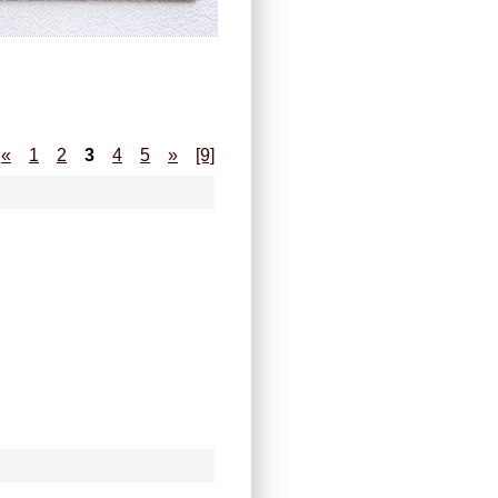
«
1
2
3
4
5
»
[9]