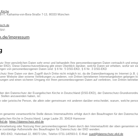
 Kirche
KB-IT, Katharina-von-Bora-Straße 7-13, 80333 München
isch.de
MStV:
ch.de/impressum
g
utz Ihrer persönlichen Daten sehr ernst und behandeln Ihre personenbezogenen Daten vertraulich und ents
er EKD). Diese Datenschutzerklärung gibt einen Überblick darüber, welche Daten wir erheben, wofür wir 
itungen von personenbezogenen Daten sind: § 6 Nr. 5 DSG-EKD, § 6 Nr. 3 DSG-EKD
chutz Ihrer Daten vor dem Zugriff durch Dritte nicht möglich ist, da die Datenübertragung im Internet (z.B.
erer Website über externe Verlinkungen zu anderen, von Dritten betriebenen Internetangeboten gelangen kön
ungen und einen sicheren Umgang mit Ihren personenbezogenen Daten auf verlinkten, von Dritten betrieben
 über den Datenschutz der Evangelischen Kirche in Deutschland (DSG-EKD), der Datenschutz-Grundverordn
e Stellen anzuwenden haben, ist:
che oder juristische Person, die allein oder gemeinsam mit anderen darüber entscheidet, warum, welche pe
en genannte verantwortliche Stelle dieses Internetauftritts erfolgt durch den Beauftragten für den Datensch
gelischen Kirche in Deutschland, Lange Laube 20, 30419 Hannover
ekd.de
,
https://datenschutz.ekd.de
 Verarbeitung oder Nutzung Ihrer personenbezogenen Daten durch den Internetauftritt der oben genannten ver
die zuständige Außenstelle des Beauftragten für Datenschutz der EKD wenden:
s BfD-EKD, Hafenbad 22, 89073 Ulm, Telefon 0731-140593-0, E-Mail:
sued@datenschutz.ekd.de