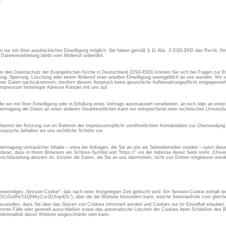
:
aten nur mit Ihrer ausdrücklichen Einwilligung möglich. Sie haben gemäß § 11 Abs. 3 DSG-EKD das Recht, Ihre
 Datenverarbeitung bleibt vom Widerruf unberührt.
 den Datenschutz der Evangelischen Kirche in Deutschland (DSG-EKD) können Sie sich bei Fragen zur Er
, Sperrung, Löschung oder einem Widerruf einer erteilten Einwilligung unentgeltlich an uns wenden. Wir si
ner Daten nachzukommen, insofern diesem Anspruch keine gesetzliche Aufbewahrungspflicht entgegensteht
Impressum hinterlegte Adresse Kontakt mit uns auf.
 wir mit Ihrer Einwilligung oder in Erfüllung eines Vertrags automatisiert verarbeiten, an sich oder an ein
ertragung der Daten an einen anderen Verantwortlichen kann nur entsprechend einer technischen Umsetzbar
 hiermit der Nutzung von im Rahmen der Impressumspflicht veröffentlichten Kontaktdaten zur Übersendung 
spruchs behalten wir uns rechtliche Schritte vor.
rtragung vertraulicher Inhalte – etwa bei Anfragen, die Sie an uns als Seitenbetreiber senden – nutzt die
aran, dass in Ihrem Browsers ein Schloss-Symbol und “https://” vor der Adresse dieser Seite steht. (Unvers
chlüsselung aktiviert ist, können die Daten, die Sie an uns übermitteln, nicht von Dritten mitgelesen werd
otwendiges „Session-Cookie“, das nach einer festgelegten Zeit gelöscht wird. Ein Session-Cookie enthält led
iGo9Hi7i1Qf4KyCur2DXnp4Zk“), über die die Website feststellen kann, welche Seitenaufrufe vom gleic
inzustellen, dass Sie über das Setzen von Cookies informiert werden und Cookies nur im Einzelfall erlauben
immte Fälle oder generell ausschließen sowie das automatische Löschen der Cookies beim Schließen des Br
nktionalität dieser Website eingeschränkt sein kann.