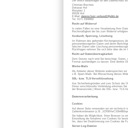
Der örtlich Beauftragte für den Datenschutz ist
Christian Brecheis
Dekanat Hof
Maxplatz 1
95028 Hof
E-Mail:
datenschutz.verbund2@elkb.de
Tel. 0171 3308892
Recht auf Widerruf
In vielen Fällen ist eine Verarbeitung Ihrer D
Rechtmäßigkeit der bis zum Widerruf erfolgten
Auskunft, Sperrung, Löschung
Im Rahmen des geltenden Kirchengesetzes über
personenbezogenen Daten und deren Berichtigung
falscher Daten oder Löschung personenbezoge
Rückfragen nehmen Sie sich bitte über die im 
Recht auf Datenübertragbarkeit
Dem Gesetz nach sind Sie berechtigt, Daten, die
Format aushändigen zu lassen. Eine direkte Üb
Werbe-Mails
Als Anbieter dieser Website widersprechen wir
z.B. Spam-Mails. Bei Missachtung dieses Wider
SSL- bzw. TLS-Verschlüsselung
Aus Sicherheitsgründen und zum Schutz der Übe
Diese verschlüsselte Verbindung erkennen Sie d
der Browserzeile.) Wenn die SSL- bzw. TLS-Vers
Datenverarbeitung
Cookies
Auf dieser Seite verwenden wir ein technisch n
Zahlenkombination (z.B: „VZRBVwC33hl4B0opOC
Sie haben die Möglichkeit, Ihren Browser so e
Einstellung die Annahme von Cookies für best
hin, dass bei Deaktivierung von Cookies die Fu
Server-Log-Dateien