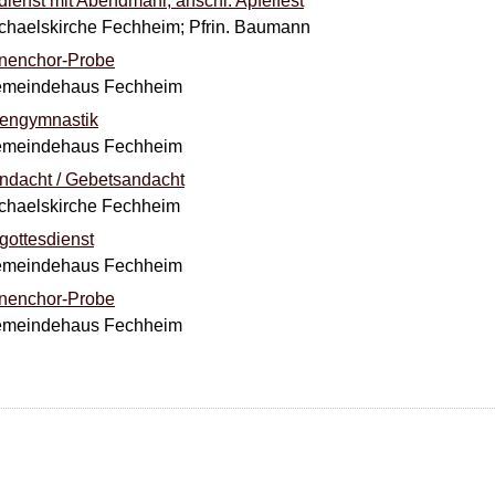
dienst mit Abendmahl, anschl. Apfelfest
ichaelskirche Fechheim; Pfrin. Baumann
nenchor-Probe
Gemeindehaus Fechheim
rengymnastik
Gemeindehaus Fechheim
ndacht / Gebetsandacht
ichaelskirche Fechheim
gottesdienst
Gemeindehaus Fechheim
nenchor-Probe
Gemeindehaus Fechheim