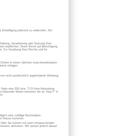
 Einwilligung jederzeit zu widerrufen. Die
hebung, Verarbeitung oder Nutzung Ihrer
nd verpflichtet, Ihrem Recht auf Berichtigung
. Zur Ausübung Ihrer Rechte und für
en Dritten in einem üblichen maschinenlesbaren
keit erfolgen.
von nicht ausdrücklich angeforderter Werbung,
se Seite eine SSL-bzw. TLS-Verschlüsselung.
chlüsselte Seiten erkennen Sie an “http://” in
en.
iglich eine zufällige Buchstaben-
hen Nutzer kommen.
. Oder Sie können mit einer entsprechenden
owsers aktivieren. Wir weisen jedoch darauf