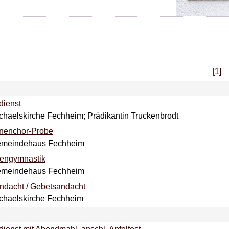
[1]
dienst
ichaelskirche Fechheim; Prädikantin Truckenbrodt
nenchor-Probe
Gemeindehaus Fechheim
rengymnastik
Gemeindehaus Fechheim
ndacht / Gebetsandacht
ichaelskirche Fechheim