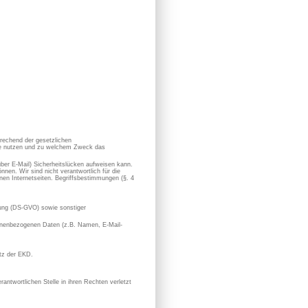
prechend der gesetzlichen
sie nutzen und zu welchem Zweck das
 über E-Mail) Sicherheitslücken aufweisen kann.
nen. Wir sind nicht verantwortlich für die
en Internetseiten. Begriffsbestimmungen (§. 4
ung (DS-GVO) sowie sonstiger
rsonenbezogenen Daten (z.B. Namen, E-Mail-
utz der EKD.
antwortlichen Stelle in ihren Rechten verletzt