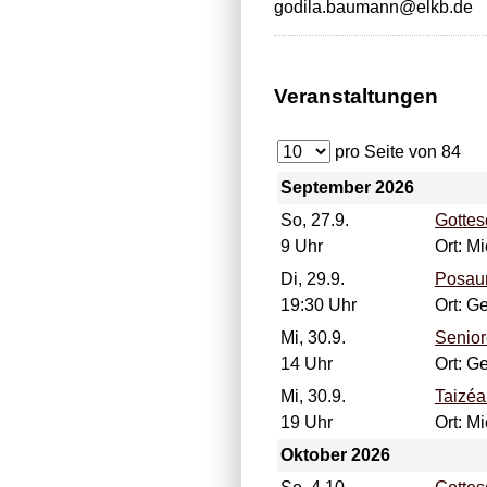
godila.baumann@elkb.de
Veranstaltungen
pro Seite von
84
September 2026
So, 27.9.
Gottes
9 Uhr
Ort: M
Di, 29.9.
Posau
19:30 Uhr
Ort: 
Mi, 30.9.
Senio
14 Uhr
Ort: 
Mi, 30.9.
Taizéa
19 Uhr
Ort: M
Oktober 2026