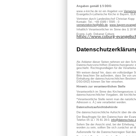
Angaben gemäß § 5 DDG:
www.e-kirche.de ist ein Angebot von
Vernetzte
Evangelisch-Lutherische Kirche in Bayern, EL
Vertreten durch Landesbischof Christian Kopp
Kontakt: Tel.: +49 (0)89 / 5595 - 0
vernetztekirche@elkb.de
,
www.bayern-evangel
Inhaltlich Verantwortlicher im Sinne des § 18 
Evang.-Luth. Dekanat Coburg
https://www.coburg-evangelis
Datenschutzerklärun
Als Anbieter dieser Seiten nehmen wir den Sch
Datenschutzvorschriften (Datenschutzgesetz d
geschieht. Rechtsgrundlagen für die Verarbe
Wir weisen darauf hin, dass ein vollständiger S
Bitte beachten Sie außerdem, dass Sie von uns
Einhaltung der datenschutzrechtlichen Bestimm
DSG-EKD) können Sie hier einsehen.
Hinweis zur verantwortlichen Stelle
Verantwortlich im Sinne des Kirchengesetzes
datenschutzrechtlicher Vorgaben, die kirchlich
*Verantwortliche Stelle nennt man die natürli
Adressen o. Ä.) wie verarbeitet werden.
Datenschutzaufsichtsbehörde
Die datenschutzrechtliche Aufsicht über die ob
Der Beauftragte für den Datenschutz der Evan
Telefon 05 11 / 76 81 28-0,
info@datenschutz.
Sofern Sie der Ansicht sind, bei der Erhebung,
worden zu sein, sollten Sie sich zunächst an 
Außenstelle für die Datenschutzregion Süd de