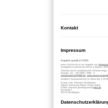
Kontakt
Impressum
Angaben gemäß § 5 DDG:
www.e-kirche.de ist ein Angebot von
Vernetzte
Evangelisch-Lutherische Kirche in Bayern, EL
Vertreten durch Landesbischof Christian Kopp
Kontakt: Tel.: +49 (0)89 / 5595 - 0
vernetztekirche@elkb.de
,
www.bayern-evangel
Inhaltlich Verantwortlicher im Sinne des § 18 
Evang.-Luth. Pfarramt Geroldsgrün
Vakanz-Vertretung Pfarrer Ortwin Stank
E-Mail: pfarramt.geroldsgruen(at)
elkb.de
Kirchweg 2
95179 Geroldsgrün
Datenschutzerklärun