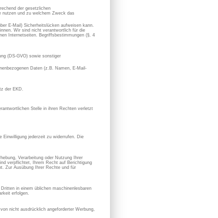
prechend der gesetzlichen
sie nutzen und zu welchem Zweck das
 über E-Mail) Sicherheitslücken aufweisen kann.
nen. Wir sind nicht verantwortlich für die
en Internetseiten. Begriffsbestimmungen (§. 4
ung (DS-GVO) sowie sonstiger
rsonenbezogenen Daten (z.B. Namen, E-Mail-
utz der EKD.
antwortlichen Stelle in ihren Rechten verletzt
 Einwilligung jederzeit zu widerrufen. Die
hebung, Verarbeitung oder Nutzung Ihrer
nd verpflichtet, Ihrem Recht auf Berichtigung
. Zur Ausübung Ihrer Rechte und für
en Dritten in einem üblichen maschinenlesbaren
keit erfolgen.
von nicht ausdrücklich angeforderter Werbung,