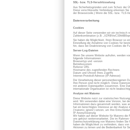
SSL- bzw. TLS-Verschlüsselung
Aus Sicherheitsgründen und zum Schutz der Übe
Diese verschlüsselte Verbindung erkennen Sie d
der Browserzeile.) Wenn die SSL- bzw. TLS-Vers
Datenverarbeitung
Cookies
Auf dieser Seite verwenden wir ein technisch n
Zahlenkombination (z.B: „VZRBVwC33hl4B0opOC
Sie haben die Möglichkeit, Ihren Browser so e
Einstellung die Annahme von Cookies für best
hin, dass bei Deaktivierung von Cookies die Fu
Server-Log-Dateien
Wenn Sie unsere Website aufrufen, werden von
folgende Informationen:
Browsertyp und -version
Betriebssystem
Referrer URL
Hostname des zugreifenden Rechners
Datum und Uhrzeit Ihres Zugriffs
Internet-Protokoll-Adresse (IP-Adresse)
Die Verarbeitung dieser personenbezogenen Dat
Ihre Person sind nicht möglich. Diese Datenve
mit anderen Datenquellen zusammen. Eine Datenw
internationale Organisation ist nicht beabsichtig
Analyse mit Matomo
Diese Website nutzt zur statistischen Nutzun
wird. Wir verwenden dabei eine Version, bei d
Informationen dazu gesammelt werden, was an 
hat ein berechtigtes Interesse an der Analy
('matomo_ignore') setzen, um Ihre Entscheidun
IP Anonymisierung
Wir haben auf dieser Website für Matomo die 
uns gekürzt weiterverarbeitet. Die im Rahmen
Datenschutzerklärung von Matomo finden Sie h
haben die Möglichkeit zu verhindern, dass von 
Aktionen zu lernen und die Bedienbarkeit für S