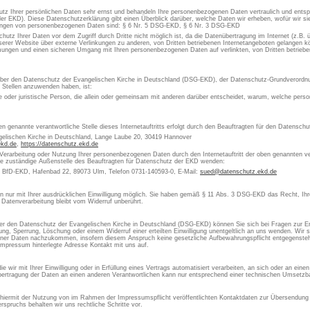
utz Ihrer persönlichen Daten sehr ernst und behandeln Ihre personenbezogenen Daten vertraulich und ents
er EKD). Diese Datenschutzerklärung gibt einen Überblick darüber, welche Daten wir erheben, wofür wir 
itungen von personenbezogenen Daten sind: § 6 Nr. 5 DSG-EKD, § 6 Nr. 3 DSG-EKD
chutz Ihrer Daten vor dem Zugriff durch Dritte nicht möglich ist, da die Datenübertragung im Internet (z.B.
erer Website über externe Verlinkungen zu anderen, von Dritten betriebenen Internetangeboten gelangen kön
ungen und einen sicheren Umgang mit Ihren personenbezogenen Daten auf verlinkten, von Dritten betrieben
 über den Datenschutz der Evangelischen Kirche in Deutschland (DSG-EKD), der Datenschutz-Grundverordn
e Stellen anzuwenden haben, ist:
che oder juristische Person, die allein oder gemeinsam mit anderen darüber entscheidet, warum, welche pe
en genannte verantwortliche Stelle dieses Internetauftritts erfolgt durch den Beauftragten für den Datensch
gelischen Kirche in Deutschland, Lange Laube 20, 30419 Hannover
ekd.de
,
https://datenschutz.ekd.de
 Verarbeitung oder Nutzung Ihrer personenbezogenen Daten durch den Internetauftritt der oben genannten ver
die zuständige Außenstelle des Beauftragten für Datenschutz der EKD wenden:
s BfD-EKD, Hafenbad 22, 89073 Ulm, Telefon 0731-140593-0, E-Mail:
sued@datenschutz.ekd.de
aten nur mit Ihrer ausdrücklichen Einwilligung möglich. Sie haben gemäß § 11 Abs. 3 DSG-EKD das Recht, Ihre
 Datenverarbeitung bleibt vom Widerruf unberührt.
 den Datenschutz der Evangelischen Kirche in Deutschland (DSG-EKD) können Sie sich bei Fragen zur Er
, Sperrung, Löschung oder einem Widerruf einer erteilten Einwilligung unentgeltlich an uns wenden. Wir si
ner Daten nachzukommen, insofern diesem Anspruch keine gesetzliche Aufbewahrungspflicht entgegensteht
Impressum hinterlegte Adresse Kontakt mit uns auf.
 wir mit Ihrer Einwilligung oder in Erfüllung eines Vertrags automatisiert verarbeiten, an sich oder an ein
ertragung der Daten an einen anderen Verantwortlichen kann nur entsprechend einer technischen Umsetzbar
 hiermit der Nutzung von im Rahmen der Impressumspflicht veröffentlichten Kontaktdaten zur Übersendung 
spruchs behalten wir uns rechtliche Schritte vor.