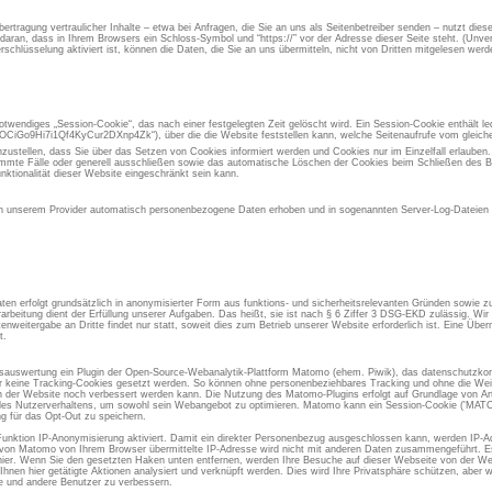
rtragung vertraulicher Inhalte – etwa bei Anfragen, die Sie an uns als Seitenbetreiber senden – nutzt die
aran, dass in Ihrem Browsers ein Schloss-Symbol und “https://” vor der Adresse dieser Seite steht. (Unvers
chlüsselung aktiviert ist, können die Daten, die Sie an uns übermitteln, nicht von Dritten mitgelesen werd
otwendiges „Session-Cookie“, das nach einer festgelegten Zeit gelöscht wird. Ein Session-Cookie enthält led
iGo9Hi7i1Qf4KyCur2DXnp4Zk“), über die die Website feststellen kann, welche Seitenaufrufe vom gleic
inzustellen, dass Sie über das Setzen von Cookies informiert werden und Cookies nur im Einzelfall erlauben
immte Fälle oder generell ausschließen sowie das automatische Löschen der Cookies beim Schließen des Br
nktionalität dieser Website eingeschränkt sein kann.
 unserem Provider automatisch personenbezogene Daten erhoben und in sogenannten Server-Log-Dateien g
en erfolgt grundsätzlich in anonymisierter Form aus funktions- und sicherheitsrelevanten Gründen sowie 
rarbeitung dient der Erfüllung unserer Aufgaben. Das heißt, sie ist nach § 6 Ziffer 3 DSG-EKD zulässig. W
eitergabe an Dritte findet nur statt, soweit dies zum Betrieb unserer Website erforderlich ist. Eine Übermi
t.
gsauswertung ein Plugin der Open-Source-Webanalytik-Plattform Matomo (ehem. Piwik), das datenschutzkon
er keine Tracking-Cookies gesetzt werden. So können ohne personenbeziehbares Tracking und ohne die Weit
der Website noch verbessert werden kann. Die Nutzung des Matomo-Plugins erfolgt auf Grundlage von Art.
se des Nutzerverhaltens, um sowohl sein Webangebot zu optimieren. Matomo kann ein Session-Cookie ('M
g für das Opt-Out zu speichern.
Funktion IP-Anonymisierung aktiviert. Damit ein direkter Personenbezug ausgeschlossen kann, werden IP-A
 von Matomo von Ihrem Browser übermittelte IP-Adresse wird nicht mit anderen Daten zusammengeführt. Es 
ier. Wenn Sie den gesetzten Haken unten entfernen, werden Ihre Besuche auf dieser Webseite von der We
Ihnen hier getätigte Aktionen analysiert und verknüpft werden. Dies wird Ihre Privatsphäre schützen, aber w
ie und andere Benutzer zu verbessern.