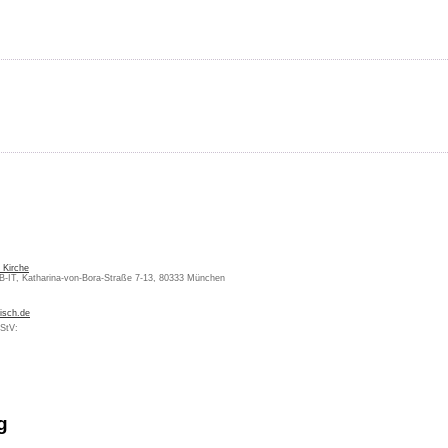
 Kirche
KB-IT, Katharina-von-Bora-Straße 7-13, 80333 München
isch.de
MStV:
g