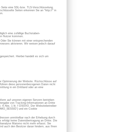
se Seite eine SSL-bzw. TLS-Verschlüsselung.
chlüsselte Seiten erkennen Sie an “http://” in
en.
iglich eine zufällige Buchstaben-
hen Nutzer kommen.
. Oder Sie können mit einer entsprechenden
owsers aktivieren. Wir weisen jedoch darauf
espeichert. Hierbei handelt es sich um
zur Optimierung der Website. Rückschlüsse auf
ir führen diese personenbezogenen Daten nicht
ttlung in ein Drittland oder an eine
form auf unseren eigenen Servern betrieben
ergabe von Tracking-Informationen an Dritte
 6 Abs. 1 lit. f DSGVO. Der Websitebetreiber
ATOMO_SESSID') und ein Cookie
dressen unmittelbar nach der Erhebung durch
erfolgt keine Datenübertragung an Dritte. Die
banalyse Matomo nicht mehr erfasst. Sie
ird auch den Besitzer daran hindern, aus Ihren