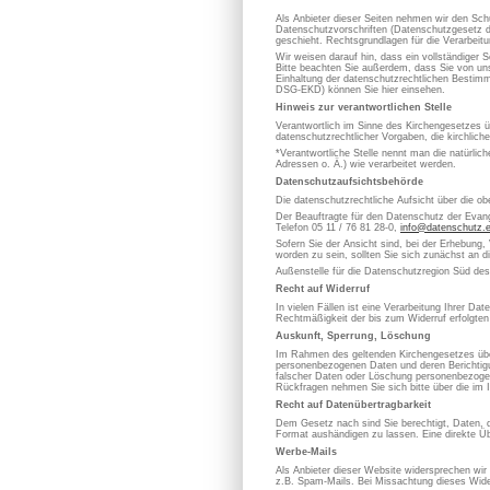
Als Anbieter dieser Seiten nehmen wir den Sch
Datenschutzvorschriften (Datenschutzgesetz d
geschieht. Rechtsgrundlagen für die Verarbe
Wir weisen darauf hin, dass ein vollständiger S
Bitte beachten Sie außerdem, dass Sie von uns
Einhaltung der datenschutzrechtlichen Bestimm
DSG-EKD) können Sie hier einsehen.
Hinweis zur verantwortlichen Stelle
Verantwortlich im Sinne des Kirchengesetzes
datenschutzrechtlicher Vorgaben, die kirchlich
*Verantwortliche Stelle nennt man die natürli
Adressen o. Ä.) wie verarbeitet werden.
Datenschutzaufsichtsbehörde
Die datenschutzrechtliche Aufsicht über die ob
Der Beauftragte für den Datenschutz der Evan
Telefon 05 11 / 76 81 28-0,
info@datenschutz.
Sofern Sie der Ansicht sind, bei der Erhebung,
worden zu sein, sollten Sie sich zunächst an 
Außenstelle für die Datenschutzregion Süd de
Recht auf Widerruf
In vielen Fällen ist eine Verarbeitung Ihrer D
Rechtmäßigkeit der bis zum Widerruf erfolgten
Auskunft, Sperrung, Löschung
Im Rahmen des geltenden Kirchengesetzes über
personenbezogenen Daten und deren Berichtigung
falscher Daten oder Löschung personenbezoge
Rückfragen nehmen Sie sich bitte über die im 
Recht auf Datenübertragbarkeit
Dem Gesetz nach sind Sie berechtigt, Daten, die
Format aushändigen zu lassen. Eine direkte Üb
Werbe-Mails
Als Anbieter dieser Website widersprechen wir
z.B. Spam-Mails. Bei Missachtung dieses Wider