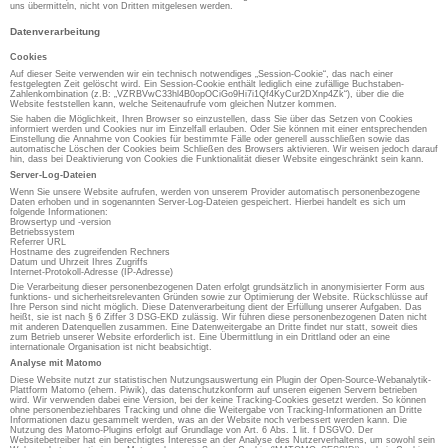
uns übermitteln, nicht von Dritten mitgelesen werden.
Datenverarbeitung
Cookies
Auf dieser Seite verwenden wir ein technisch notwendiges „Session-Cookie“, das nach einer
festgelegten Zeit gelöscht wird. Ein Session-Cookie enthält lediglich eine zufällige Buchstaben-
Zahlenkombination (z.B: „VZRBVwC33hl4B0opOCiGo9Hi7i1Qf4KyCur2DXnp4Zk“), über die die
Website feststellen kann, welche Seitenaufrufe vom gleichen Nutzer kommen.
Sie haben die Möglichkeit, Ihren Browser so einzustellen, dass Sie über das Setzen von Cookies
informiert werden und Cookies nur im Einzelfall erlauben. Oder Sie können mit einer entsprechenden
Einstellung die Annahme von Cookies für bestimmte Fälle oder generell ausschließen sowie das
automatische Löschen der Cookies beim Schließen des Browsers aktivieren. Wir weisen jedoch darauf
hin, dass bei Deaktivierung von Cookies die Funktionalität dieser Website eingeschränkt sein kann.
Server-Log-Dateien
Wenn Sie unsere Website aufrufen, werden von unserem Provider automatisch personenbezogene
Daten erhoben und in sogenannten Server-Log-Dateien gespeichert. Hierbei handelt es sich um
folgende Informationen:
Browsertyp und -version
Betriebssystem
Referrer URL
Hostname des zugreifenden Rechners
Datum und Uhrzeit Ihres Zugriffs
Internet-Protokoll-Adresse (IP-Adresse)
Die Verarbeitung dieser personenbezogenen Daten erfolgt grundsätzlich in anonymisierter Form aus
funktions- und sicherheitsrelevanten Gründen sowie zur Optimierung der Website. Rückschlüsse auf
Ihre Person sind nicht möglich. Diese Datenverarbeitung dient der Erfüllung unserer Aufgaben. Das
heißt, sie ist nach § 6 Ziffer 3 DSG-EKD zulässig. Wir führen diese personenbezogenen Daten nicht
mit anderen Datenquellen zusammen. Eine Datenweitergabe an Dritte findet nur statt, soweit dies
zum Betrieb unserer Website erforderlich ist. Eine Übermittlung in ein Drittland oder an eine
internationale Organisation ist nicht beabsichtigt.
Analyse mit Matomo
Diese Website nutzt zur statistischen Nutzungsauswertung ein Plugin der Open-Source-Webanalytik-
Plattform Matomo (ehem. Piwik), das datenschutzkonform auf unseren eigenen Servern betrieben
wird. Wir verwenden dabei eine Version, bei der keine Tracking-Cookies gesetzt werden. So können
ohne personenbeziehbares Tracking und ohne die Weitergabe von Tracking-Informationen an Dritte
Informationen dazu gesammelt werden, was an der Website noch verbessert werden kann. Die
Nutzung des Matomo-Plugins erfolgt auf Grundlage von Art. 6 Abs. 1 lit. f DSGVO. Der
Websitebetreiber hat ein berechtigtes Interesse an der Analyse des Nutzerverhaltens, um sowohl sein