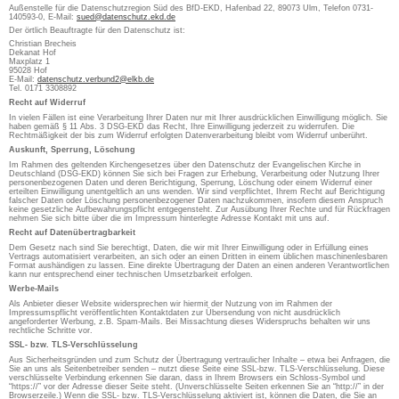
Außenstelle für die Datenschutzregion Süd des BfD-EKD, Hafenbad 22, 89073 Ulm, Telefon 0731-
140593-0, E-Mail:
sued@datenschutz.ekd.de
Der örtlich Beauftragte für den Datenschutz ist:
Christian Brecheis
Dekanat Hof
Maxplatz 1
95028 Hof
E-Mail:
datenschutz.verbund2@elkb.de
Tel. 0171 3308892
Recht auf Widerruf
In vielen Fällen ist eine Verarbeitung Ihrer Daten nur mit Ihrer ausdrücklichen Einwilligung möglich. Sie
haben gemäß § 11 Abs. 3 DSG-EKD das Recht, Ihre Einwilligung jederzeit zu widerrufen. Die
Rechtmäßigkeit der bis zum Widerruf erfolgten Datenverarbeitung bleibt vom Widerruf unberührt.
Auskunft, Sperrung, Löschung
Im Rahmen des geltenden Kirchengesetzes über den Datenschutz der Evangelischen Kirche in
Deutschland (DSG-EKD) können Sie sich bei Fragen zur Erhebung, Verarbeitung oder Nutzung Ihrer
personenbezogenen Daten und deren Berichtigung, Sperrung, Löschung oder einem Widerruf einer
erteilten Einwilligung unentgeltlich an uns wenden. Wir sind verpflichtet, Ihrem Recht auf Berichtigung
falscher Daten oder Löschung personenbezogener Daten nachzukommen, insofern diesem Anspruch
keine gesetzliche Aufbewahrungspflicht entgegensteht. Zur Ausübung Ihrer Rechte und für Rückfragen
nehmen Sie sich bitte über die im Impressum hinterlegte Adresse Kontakt mit uns auf.
Recht auf Datenübertragbarkeit
Dem Gesetz nach sind Sie berechtigt, Daten, die wir mit Ihrer Einwilligung oder in Erfüllung eines
Vertrags automatisiert verarbeiten, an sich oder an einen Dritten in einem üblichen maschinenlesbaren
Format aushändigen zu lassen. Eine direkte Übertragung der Daten an einen anderen Verantwortlichen
kann nur entsprechend einer technischen Umsetzbarkeit erfolgen.
Werbe-Mails
Als Anbieter dieser Website widersprechen wir hiermit der Nutzung von im Rahmen der
Impressumspflicht veröffentlichten Kontaktdaten zur Übersendung von nicht ausdrücklich
angeforderter Werbung, z.B. Spam-Mails. Bei Missachtung dieses Widerspruchs behalten wir uns
rechtliche Schritte vor.
SSL- bzw. TLS-Verschlüsselung
Aus Sicherheitsgründen und zum Schutz der Übertragung vertraulicher Inhalte – etwa bei Anfragen, die
Sie an uns als Seitenbetreiber senden – nutzt diese Seite eine SSL-bzw. TLS-Verschlüsselung. Diese
verschlüsselte Verbindung erkennen Sie daran, dass in Ihrem Browsers ein Schloss-Symbol und
“https://” vor der Adresse dieser Seite steht. (Unverschlüsselte Seiten erkennen Sie an “http://” in der
Browserzeile.) Wenn die SSL- bzw. TLS-Verschlüsselung aktiviert ist, können die Daten, die Sie an