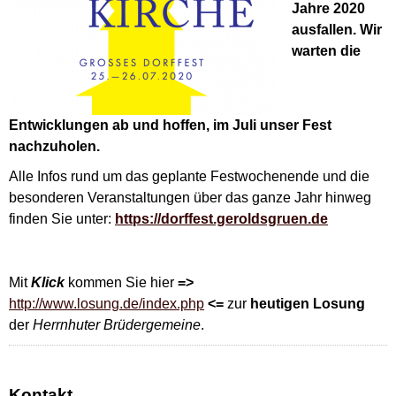
Jahre 2020
ausfallen. Wir
warten die
Entwicklungen ab und hoffen, im Juli unser Fest
nachzuholen.
Alle Infos rund um das geplante Festwochenende und die
besonderen Veranstaltungen über das ganze Jahr hinweg
finden Sie unter:
https://dorffest.geroldsgruen.de
Mit
Klick
kommen Sie hier
=>
http://www.losung.de/index.php
<=
zur
heutigen Losung
der
Herrnhuter Brüdergemeine
.
Kontakt