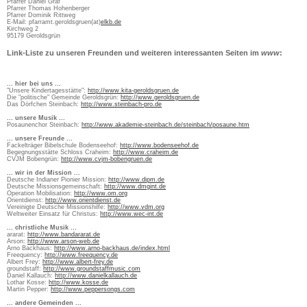
Pfarrer Daniel Graf
Pfarrer Thomas Hohenberger
Pfarrer Dominik Rittweg
E-Mail: pfarramt.geroldsgruen(at)
elkb.de
Kirchweg 2
95179 Geroldsgrün
Link-Liste zu unseren Freunden und weiteren interessanten Seiten im
www
:
... hier bei uns ...
"Unsere Kindertagesstätte":
http://www.kita-geroldsgruen.de
Die "politische" Gemeinde Geroldsgrün:
http://www.geroldsgruen.de
Das Dörfchen Steinbach:
http://www.steinbach-pro.de
... unsere Musik ...
Posaunenchor Steinbach:
http://www.akademie-steinbach.de/steinbach/posaune.htm
... unsere Freunde ...
Fackelträger Bibelschule Bodenseehof:
http://www.bodenseehof.de
Begegnungsstätte Schloss Craheim:
http://www.craheim.de
CVJM Bobengrün:
http://www.cvjm-bobengruen.de
... wir in der Mission ...
Deutsche Indianer Pionier Mission:
http://www.dipm.de
Deutsche Missionsgemeinschaft:
http://www.dmgint.de
Operation Mobilisation:
http://www.om.org
Orientdienst:
http://www.orientdienst.de
Vereinigte Deutsche Missionshilfe:
http://www.vdm.org
Weltweiter Einsatz für Christus:
http://www.wec-int.de
... christliche Musik ...
ararat:
http://www.bandararat.de
Arson:
http://www.arson-web.de
Arno Backhaus:
http://www.arno-backhaus.de/index.html
Freequency:
http://www.freequency.de
Albert Frey:
http://www.albert-frey.de
groundstaff:
http://www.groundstaffmusic.com
Daniel Kallauch:
http://www.danielkallauch.de
Lothar Kosse:
http://www.kosse.de
Martin Pepper:
http://www.peppersongs.com
... andere Gemeinden ...