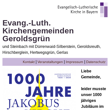
Evang.-Luth.
Kirchengemeinden
Geroldsgrün
und Steinbach mit Dürrenwaid-Silberstein, Geroldsreuth,
Hirschberglein, Hertwegsgrün, Gerlas
|
|
|
Kontakt
Veranstaltungen
Impressum
Datenschutz
Liebe
Gemeinde,
leider musste
unser 1000
jähriges
Jubiläum im