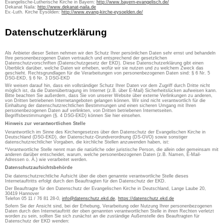
Evangelische-Lutherische Kirche in Bayern:
http://www.bayern-evangelisch.de/
Dekanat Naila:
http://www.dekanat-naila.de
Ev.-Luth. Kirche Eysölden:
http://www.evang-kirche-eysoelden.de/
Datenschutzerklärung
Als Anbieter dieser Seiten nehmen wir den Schutz Ihrer persönlichen Daten sehr ernst und behandeln
Ihre personenbezogenen Daten vertraulich und entsprechend der gesetzlichen
Datenschutzvorschriften (Datenschutzgesetz der EKD). Diese Datenschutzerklärung gibt einen
Überblick darüber, welche Daten wir erheben, wofür wir sie nutzen und zu welchem Zweck das
geschieht. Rechtsgrundlagen für die Verarbeitungen von personenbezogenen Daten sind: § 6 Nr. 5
DSG-EKD, § 6 Nr. 3 DSG-EKD
Wir weisen darauf hin, dass ein vollständiger Schutz Ihrer Daten vor dem Zugriff durch Dritte nicht
möglich ist, da die Datenübertragung im Internet (z.B. über E-Mail) Sicherheitslücken aufweisen kann.
Bitte beachten Sie außerdem, dass Sie von unserer Website über externe Verlinkungen zu anderen,
von Dritten betriebenen Internetangeboten gelangen können. Wir sind nicht verantwortlich für die
Einhaltung der datenschutzrechtlichen Bestimmungen und einen sicheren Umgang mit Ihren
personenbezogenen Daten auf verlinkten, von Dritten betriebenen Internetseiten.
Begriffsbestimmungen (§. 4 DSG-EKD) können Sie hier einsehen.
Hinweis zur verantwortlichen Stelle
Verantwortlich im Sinne des Kirchengesetzes über den Datenschutz der Evangelischen Kirche in
Deutschland (DSG-EKD), der Datenschutz-Grundverordnung (DS-GVO) sowie sonstiger
datenschutzrechtlicher Vorgaben, die kirchliche Stellen anzuwenden haben, ist:
*Verantwortliche Stelle nennt man die natürliche oder juristische Person, die allein oder gemeinsam mit
anderen darüber entscheidet, warum, welche personenbezogenen Daten (z.B. Namen, E-Mail-
Adressen o. Ä.) wie verarbeitet werden.
Datenschutzaufsichtsbehörde
Die datenschutzrechtliche Aufsicht über die oben genannte verantwortliche Stelle dieses
Internetauftritts erfolgt durch den Beauftragten für den Datenschutz der EKD.
Der Beauftragte für den Datenschutz der Evangelischen Kirche in Deutschland, Lange Laube 20,
30419 Hannover
Telefon 05 11 / 76 81 28-0,
info@datenschutz.ekd.de
,
https://datenschutz.ekd.de
Sofern Sie der Ansicht sind, bei der Erhebung, Verarbeitung oder Nutzung Ihrer personenbezogenen
Daten durch den Internetauftritt der oben genannten verantwortlichen Stelle in ihren Rechten verletzt
worden zu sein, sollten Sie sich zunächst an die zuständige Außenstelle des Beauftragten für
Datenschutz der EKD wenden: