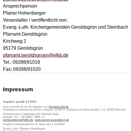
Ansprechperson
Pfarrer Hohenberger
Veranstalter / veröffentlicht von:
Evang.-Luth. Kirchengemeinden Geroldsgrün und Steinbach
Pfarramt Geroldsgrün
Kirchweg 2
95179 Geroldsgrün
pfarramt.geroldsgruen@elkb.de
Tel.: 09288/91018
Fax: 09288/91020
Impressum
Angaben gemäß § 5 DDG:
www.e-kirche.de ist ein Angebot von
Vernetzte Kirche
Evangelisch-Lutherische Kirche in Bayern, ELKB-IT, Katharina-von-Bora-Straße 7-13, 80333 München
Vertreten durch Landesbischof Christian Kopp
Kontakt: Tel.: +49 (0)89 / 5595 - 0
vernetztekirche@elkb.de
,
www.bayern-evangelisch.de
Inhaltlich Verantwortlicher im Sinne des § 18 MStV:
Evang.-Luth. Pfarramt Geroldsgrün