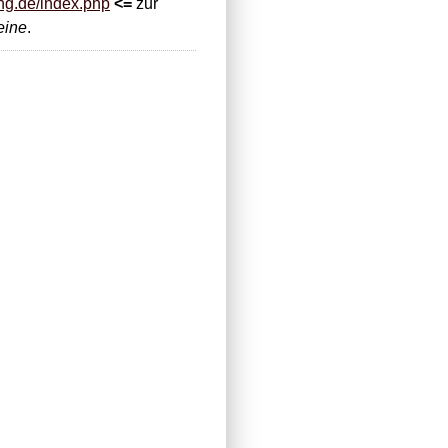
ng.de/index.php
<=
zur
eine
.