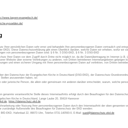
tp://www.bayern-evangelisch.de/
irche-eysoelden.de/
g
utz Ihrer persönlichen Daten sehr ernst und behandeln Ihre personenbezogenen Daten vertraulich und ents
er EKD). Diese Datenschutzerklärung gibt einen Überblick darüber, welche Daten wir erheben, wofür wir 
itungen von personenbezogenen Daten sind: § 6 Nr. 5 DSG-EKD, § 6 Nr. 3 DSG-EKD
chutz Ihrer Daten vor dem Zugriff durch Dritte nicht möglich ist, da die Datenübertragung im Internet (z.B.
erer Website über externe Verlinkungen zu anderen, von Dritten betriebenen Internetangeboten gelangen kön
ungen und einen sicheren Umgang mit Ihren personenbezogenen Daten auf verlinkten, von Dritten betrieben
 über den Datenschutz der Evangelischen Kirche in Deutschland (DSG-EKD), der Datenschutz-Grundverordn
e Stellen anzuwenden haben, ist:
che oder juristische Person, die allein oder gemeinsam mit anderen darüber entscheidet, warum, welche pe
en genannte verantwortliche Stelle dieses Internetauftritts erfolgt durch den Beauftragten für den Datensch
gelischen Kirche in Deutschland, Lange Laube 20, 30419 Hannover
ekd.de
,
https://datenschutz.ekd.de
 Verarbeitung oder Nutzung Ihrer personenbezogenen Daten durch den Internetauftritt der oben genannten ver
die zuständige Außenstelle des Beauftragten für Datenschutz der EKD wenden:
s BfD-EKD, Hafenbad 22, 89073 Ulm, Telefon 0731-140593-0, E-Mail:
sued@datenschutz.ekd.de
: