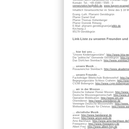
Vertreten durch Landesbischof Christian Kopp
Kontakt: Tel.: +49 (0)89 / 5595 - 0
vernetztekirche@elkb.de
,
www.bayern-evangel
Inhaltlich Verantwortlicher im Sinne des § 18 
Evang.-Luth. Pfarramt Geroldsgrün
Pfarrer Daniel Graf
Pfarrer Thomas Hohenberger
Pfarrer Dominik Rittweg
E-Mail: pfarramt.geroldsgruen(at)
elkb.de
Kirchweg 2
95179 Geroldsgrün
Link-Liste zu unseren Freunden und 
... hier bei uns ...
"Unsere Kindertagesstätte":
http://www.kita-ge
Die "politische" Gemeinde Geroldsgrün:
http:/
Das Dörfchen Steinbach:
http://www.steinbach
... unsere Musik ...
Posaunenchor Steinbach:
http://www.akademie
... unsere Freunde ...
Fackelträger Bibelschule Bodenseehof:
http:/
Begegnungsstätte Schloss Craheim:
http://ww
CVJM Bobengrün:
http://www.cvjm-bobengrue
... wir in der Mission ...
Deutsche Indianer Pionier Mission:
http://www
Deutsche Missionsgemeinschaft:
http://www.d
Operation Mobilisation:
http://www.om.org
Orientdienst:
http://www.orientdienst.de
Vereinigte Deutsche Missionshilfe:
http://www
Weltweiter Einsatz für Christus:
http://www.we
... christliche Musik ...
ararat:
http://www.bandararat.de
Arson:
http://www.arson-web.de
Arno Backhaus:
http://www.arno-backhaus.de/
Freequency:
http://www.freequency.de
Albert Frey:
http://www.albert-frey.de