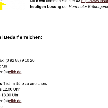
Mit
Klick
kommen Sie hier
=>
http://www.losu
heutigen Losung
der
Herrnhuter Brüdergem
i Bedarf erreichen:
ax: (0 92 88) 9 10 20
grün
en(at)
elkb.de
off
ist im Büro zu erreichen:
is 12.00 Uhr
s 18.00 Uhr
en(at)
elkb.de
de