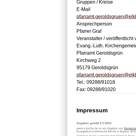
Gruppen / Kreise
E-Mail
pfarramt.geroldsgruen@elk
Ansprechperson
Pfarrer Graf
Veranstalter / veröffentlicht 
Evang.-Luth. Kirchengemei
Pfarramt Geroldsgrün
Kirchweg 2
95179 Geroldsgrün
pfarramt.geroldsgruen@elk
Tel.: 09288/91018
Fax: 09288/91020
Impressum
Angaben gemäß § 5 DDG:
www.e-kirche.de ist ein Angebot von
Vernetzte
Evangelisch-Lutherische Kirche in Bayern, EL