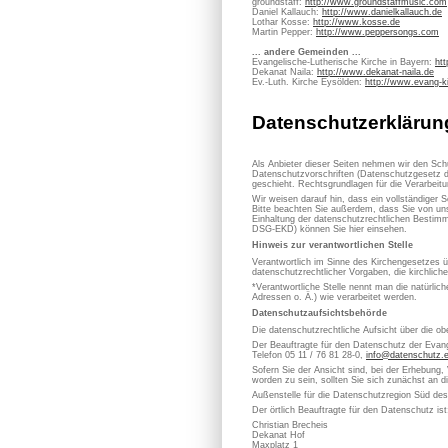
groundstaff:
http://www.groundstaffmusic.com
Daniel Kallauch:
http://www.danielkallauch.de
Lothar Kosse:
http://www.kosse.de
Martin Pepper:
http://www.peppersongs.com
... andere Gemeinden ...
Evangelische-Lutherische Kirche in Bayern:
ht
Dekanat Naila:
http://www.dekanat-naila.de
Ev.-Luth. Kirche Eysölden:
http://www.evang-k
Datenschutzerklärun
Als Anbieter dieser Seiten nehmen wir den Sch
Datenschutzvorschriften (Datenschutzgesetz d
geschieht. Rechtsgrundlagen für die Verarbe
Wir weisen darauf hin, dass ein vollständiger S
Bitte beachten Sie außerdem, dass Sie von uns
Einhaltung der datenschutzrechtlichen Bestimm
DSG-EKD) können Sie hier einsehen.
Hinweis zur verantwortlichen Stelle
Verantwortlich im Sinne des Kirchengesetzes
datenschutzrechtlicher Vorgaben, die kirchlich
*Verantwortliche Stelle nennt man die natürli
Adressen o. Ä.) wie verarbeitet werden.
Datenschutzaufsichtsbehörde
Die datenschutzrechtliche Aufsicht über die ob
Der Beauftragte für den Datenschutz der Evan
Telefon 05 11 / 76 81 28-0,
info@datenschutz.
Sofern Sie der Ansicht sind, bei der Erhebung,
worden zu sein, sollten Sie sich zunächst an 
Außenstelle für die Datenschutzregion Süd de
Der örtlich Beauftragte für den Datenschutz ist
Christian Brecheis
Dekanat Hof
Maxplatz 1