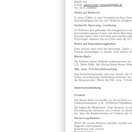
95028 Hof
E-Mail:
datenschutz.verbund2@elkb.de
Tel. 0171 3308892
Recht auf Widerruf
In vielen Fällen ist eine Verarbeitung Ihrer D
Rechtmäßigkeit der bis zum Widerruf erfolgten
Auskunft, Sperrung, Löschung
Im Rahmen des geltenden Kirchengesetzes über
personenbezogenen Daten und deren Berichtigung
falscher Daten oder Löschung personenbezoge
Rückfragen nehmen Sie sich bitte über die im 
Recht auf Datenübertragbarkeit
Dem Gesetz nach sind Sie berechtigt, Daten, die
Format aushändigen zu lassen. Eine direkte Üb
Werbe-Mails
Als Anbieter dieser Website widersprechen wir
z.B. Spam-Mails. Bei Missachtung dieses Wider
SSL- bzw. TLS-Verschlüsselung
Aus Sicherheitsgründen und zum Schutz der Übe
Diese verschlüsselte Verbindung erkennen Sie d
der Browserzeile.) Wenn die SSL- bzw. TLS-Vers
Datenverarbeitung
Cookies
Auf dieser Seite verwenden wir ein technisch n
Zahlenkombination (z.B: „VZRBVwC33hl4B0opOC
Sie haben die Möglichkeit, Ihren Browser so e
Einstellung die Annahme von Cookies für best
hin, dass bei Deaktivierung von Cookies die Fu
Server-Log-Dateien
Wenn Sie unsere Website aufrufen, werden von
folgende Informationen:
Browsertyp und -version