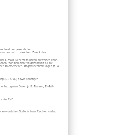
prechend der gesetzlichen
sie nutzen und zu welchem Zweck das
 über E-Mail) Sicherheitslücken aufweisen kann.
nen. Wir sind nicht verantwortlich für die
en Internetseiten. Begriffsbestimmungen (§. 4
ung (DS-GVO) sowie sonstiger
rsonenbezogenen Daten (z.B. Namen, E-Mail-
utz der EKD.
antwortlichen Stelle in ihren Rechten verletzt