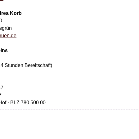
drea Korb
0
sgrün
gruen.de
eins
24 Stunden Bereitschaft)
57
7
Hof · BLZ 780 500 00