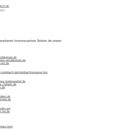
isch.de
MStV:
weiteren interessanten Seiten im
www
:
roldsgruen.de
/www.geroldsgruen.de
-pro.de
-steinbach.de/steinbach/posaune.htm
/www.bodenseehof.de
w.craheim.de
n.de
.dipm.de
mgint.de
.vdm.org
c-int.de
index.html