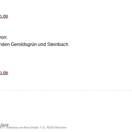
b.de
von:
nden Geroldsgrün und Steinbach
b.de
 Kirche
KB-IT, Katharina-von-Bora-Straße 7-13, 80333 München