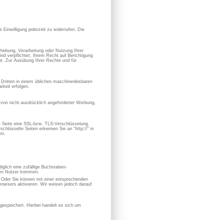
 Einwilligung jederzeit zu widerrufen. Die
hebung, Verarbeitung oder Nutzung Ihrer
nd verpflichtet, Ihrem Recht auf Berichtigung
. Zur Ausübung Ihrer Rechte und für
en Dritten in einem üblichen maschinenlesbaren
keit erfolgen.
von nicht ausdrücklich angeforderter Werbung,
se Seite eine SSL-bzw. TLS-Verschlüsselung.
chlüsselte Seiten erkennen Sie an “http://” in
en.
iglich eine zufällige Buchstaben-
hen Nutzer kommen.
. Oder Sie können mit einer entsprechenden
owsers aktivieren. Wir weisen jedoch darauf
espeichert. Hierbei handelt es sich um