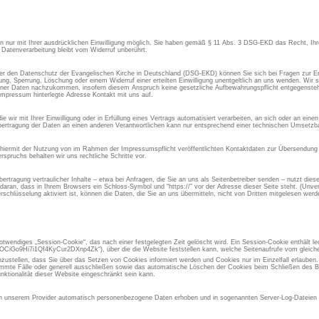
aten nur mit Ihrer ausdrücklichen Einwilligung möglich. Sie haben gemäß § 11 Abs. 3 DSG-EKD das Recht, Ihre
 Datenverarbeitung bleibt vom Widerruf unberührt.
 den Datenschutz der Evangelischen Kirche in Deutschland (DSG-EKD) können Sie sich bei Fragen zur Er
, Sperrung, Löschung oder einem Widerruf einer erteilten Einwilligung unentgeltlich an uns wenden. Wir si
ner Daten nachzukommen, insofern diesem Anspruch keine gesetzliche Aufbewahrungspflicht entgegensteht
Impressum hinterlegte Adresse Kontakt mit uns auf.
 wir mit Ihrer Einwilligung oder in Erfüllung eines Vertrags automatisiert verarbeiten, an sich oder an ein
ertragung der Daten an einen anderen Verantwortlichen kann nur entsprechend einer technischen Umsetzbar
 hiermit der Nutzung von im Rahmen der Impressumspflicht veröffentlichten Kontaktdaten zur Übersendung 
spruchs behalten wir uns rechtliche Schritte vor.
rtragung vertraulicher Inhalte – etwa bei Anfragen, die Sie an uns als Seitenbetreiber senden – nutzt die
aran, dass in Ihrem Browsers ein Schloss-Symbol und “https://” vor der Adresse dieser Seite steht. (Unvers
chlüsselung aktiviert ist, können die Daten, die Sie an uns übermitteln, nicht von Dritten mitgelesen werd
otwendiges „Session-Cookie“, das nach einer festgelegten Zeit gelöscht wird. Ein Session-Cookie enthält led
iGo9Hi7i1Qf4KyCur2DXnp4Zk“), über die die Website feststellen kann, welche Seitenaufrufe vom gleic
inzustellen, dass Sie über das Setzen von Cookies informiert werden und Cookies nur im Einzelfall erlauben
immte Fälle oder generell ausschließen sowie das automatische Löschen der Cookies beim Schließen des Br
nktionalität dieser Website eingeschränkt sein kann.
 unserem Provider automatisch personenbezogene Daten erhoben und in sogenannten Server-Log-Dateien g