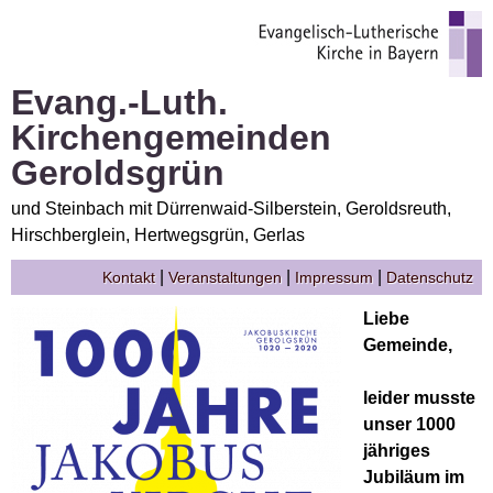
Evang.-Luth.
Kirchengemeinden
Geroldsgrün
und Steinbach mit Dürrenwaid-Silberstein, Geroldsreuth,
Hirschberglein, Hertwegsgrün, Gerlas
|
|
|
Kontakt
Veranstaltungen
Impressum
Datenschutz
Liebe
Gemeinde,
leider musste
unser 1000
jähriges
Jubiläum im