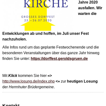
Jahre 2020
ausfallen. Wir
warten die
Entwicklungen ab und hoffen, im Juli unser Fest
nachzuholen.
Alle Infos rund um das geplante Festwochenende und die
besonderen Veranstaltungen über das ganze Jahr hinweg
finden Sie unter:
https://dorffest.geroldsgruen.de
Mit
Klick
kommen Sie hier
=>
http://www.losung.de/index.php
<=
zur
heutigen Losung
der
Herrnhuter Brüdergemeine
.
Kontakt