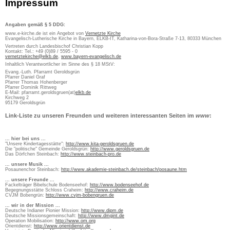
Impressum
Angaben gemäß § 5 DDG:
www.e-kirche.de ist ein Angebot von
Vernetzte Kirche
Evangelisch-Lutherische Kirche in Bayern, ELKB-IT, Katharina-von-Bora-Straße 7-13, 80333 München
Vertreten durch Landesbischof Christian Kopp
Kontakt: Tel.: +49 (0)89 / 5595 - 0
vernetztekirche@elkb.de
,
www.bayern-evangelisch.de
Inhaltlich Verantwortlicher im Sinne des § 18 MStV:
Evang.-Luth. Pfarramt Geroldsgrün
Pfarrer Daniel Graf
Pfarrer Thomas Hohenberger
Pfarrer Dominik Rittweg
E-Mail: pfarramt.geroldsgruen(at)
elkb.de
Kirchweg 2
95179 Geroldsgrün
Link-Liste zu unseren Freunden und weiteren interessanten Seiten im
www
:
... hier bei uns ...
"Unsere Kindertagesstätte":
http://www.kita-geroldsgruen.de
Die "politische" Gemeinde Geroldsgrün:
http://www.geroldsgruen.de
Das Dörfchen Steinbach:
http://www.steinbach-pro.de
... unsere Musik ...
Posaunenchor Steinbach:
http://www.akademie-steinbach.de/steinbach/posaune.htm
... unsere Freunde ...
Fackelträger Bibelschule Bodenseehof:
http://www.bodenseehof.de
Begegnungsstätte Schloss Craheim:
http://www.craheim.de
CVJM Bobengrün:
http://www.cvjm-bobengruen.de
... wir in der Mission ...
Deutsche Indianer Pionier Mission:
http://www.dipm.de
Deutsche Missionsgemeinschaft:
http://www.dmgint.de
Operation Mobilisation:
http://www.om.org
Orientdienst:
http://www.orientdienst.de