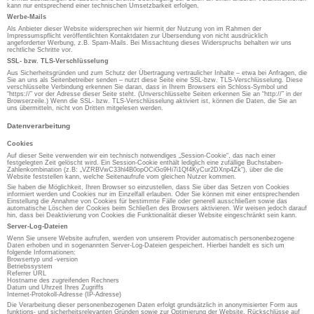
kann nur entsprechend einer technischen Umsetzbarkeit erfolgen.
Werbe-Mails
Als Anbieter dieser Website widersprechen wir hiermit der Nutzung von im Rahmen der
Impressumspflicht veröffentlichten Kontaktdaten zur Übersendung von nicht ausdrücklich
angeforderter Werbung, z.B. Spam-Mails. Bei Missachtung dieses Widerspruchs behalten wir uns
rechtliche Schritte vor.
SSL- bzw. TLS-Verschlüsselung
Aus Sicherheitsgründen und zum Schutz der Übertragung vertraulicher Inhalte – etwa bei Anfragen, die
Sie an uns als Seitenbetreiber senden – nutzt diese Seite eine SSL-bzw. TLS-Verschlüsselung. Diese
verschlüsselte Verbindung erkennen Sie daran, dass in Ihrem Browsers ein Schloss-Symbol und
“https://” vor der Adresse dieser Seite steht. (Unverschlüsselte Seiten erkennen Sie an “http://” in der
Browserzeile.) Wenn die SSL- bzw. TLS-Verschlüsselung aktiviert ist, können die Daten, die Sie an
uns übermitteln, nicht von Dritten mitgelesen werden.
Datenverarbeitung
Cookies
Auf dieser Seite verwenden wir ein technisch notwendiges „Session-Cookie“, das nach einer
festgelegten Zeit gelöscht wird. Ein Session-Cookie enthält lediglich eine zufällige Buchstaben-
Zahlenkombination (z.B: „VZRBVwC33hl4B0opOCiGo9Hi7i1Qf4KyCur2DXnp4Zk“), über die die
Website feststellen kann, welche Seitenaufrufe vom gleichen Nutzer kommen.
Sie haben die Möglichkeit, Ihren Browser so einzustellen, dass Sie über das Setzen von Cookies
informiert werden und Cookies nur im Einzelfall erlauben. Oder Sie können mit einer entsprechenden
Einstellung die Annahme von Cookies für bestimmte Fälle oder generell ausschließen sowie das
automatische Löschen der Cookies beim Schließen des Browsers aktivieren. Wir weisen jedoch darauf
hin, dass bei Deaktivierung von Cookies die Funktionalität dieser Website eingeschränkt sein kann.
Server-Log-Dateien
Wenn Sie unsere Website aufrufen, werden von unserem Provider automatisch personenbezogene
Daten erhoben und in sogenannten Server-Log-Dateien gespeichert. Hierbei handelt es sich um
folgende Informationen:
Browsertyp und -version
Betriebssystem
Referrer URL
Hostname des zugreifenden Rechners
Datum und Uhrzeit Ihres Zugriffs
Internet-Protokoll-Adresse (IP-Adresse)
Die Verarbeitung dieser personenbezogenen Daten erfolgt grundsätzlich in anonymisierter Form aus
funktions- und sicherheitsrelevanten Gründen sowie zur Optimierung der Website. Rückschlüsse auf