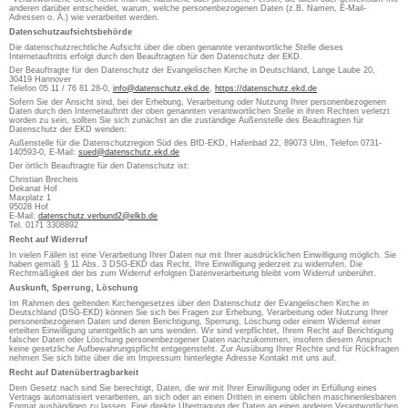
anderen darüber entscheidet, warum, welche personenbezogenen Daten (z.B. Namen, E-Mail-
Adressen o. Ä.) wie verarbeitet werden.
Datenschutzaufsichtsbehörde
Die datenschutzrechtliche Aufsicht über die oben genannte verantwortliche Stelle dieses
Internetauftritts erfolgt durch den Beauftragten für den Datenschutz der EKD.
Der Beauftragte für den Datenschutz der Evangelischen Kirche in Deutschland, Lange Laube 20,
30419 Hannover
Telefon 05 11 / 76 81 28-0,
info@datenschutz.ekd.de
,
https://datenschutz.ekd.de
Sofern Sie der Ansicht sind, bei der Erhebung, Verarbeitung oder Nutzung Ihrer personenbezogenen
Daten durch den Internetauftritt der oben genannten verantwortlichen Stelle in ihren Rechten verletzt
worden zu sein, sollten Sie sich zunächst an die zuständige Außenstelle des Beauftragten für
Datenschutz der EKD wenden:
Außenstelle für die Datenschutzregion Süd des BfD-EKD, Hafenbad 22, 89073 Ulm, Telefon 0731-
140593-0, E-Mail:
sued@datenschutz.ekd.de
Der örtlich Beauftragte für den Datenschutz ist:
Christian Brecheis
Dekanat Hof
Maxplatz 1
95028 Hof
E-Mail:
datenschutz.verbund2@elkb.de
Tel. 0171 3308892
Recht auf Widerruf
In vielen Fällen ist eine Verarbeitung Ihrer Daten nur mit Ihrer ausdrücklichen Einwilligung möglich. Sie
haben gemäß § 11 Abs. 3 DSG-EKD das Recht, Ihre Einwilligung jederzeit zu widerrufen. Die
Rechtmäßigkeit der bis zum Widerruf erfolgten Datenverarbeitung bleibt vom Widerruf unberührt.
Auskunft, Sperrung, Löschung
Im Rahmen des geltenden Kirchengesetzes über den Datenschutz der Evangelischen Kirche in
Deutschland (DSG-EKD) können Sie sich bei Fragen zur Erhebung, Verarbeitung oder Nutzung Ihrer
personenbezogenen Daten und deren Berichtigung, Sperrung, Löschung oder einem Widerruf einer
erteilten Einwilligung unentgeltlich an uns wenden. Wir sind verpflichtet, Ihrem Recht auf Berichtigung
falscher Daten oder Löschung personenbezogener Daten nachzukommen, insofern diesem Anspruch
keine gesetzliche Aufbewahrungspflicht entgegensteht. Zur Ausübung Ihrer Rechte und für Rückfragen
nehmen Sie sich bitte über die im Impressum hinterlegte Adresse Kontakt mit uns auf.
Recht auf Datenübertragbarkeit
Dem Gesetz nach sind Sie berechtigt, Daten, die wir mit Ihrer Einwilligung oder in Erfüllung eines
Vertrags automatisiert verarbeiten, an sich oder an einen Dritten in einem üblichen maschinenlesbaren
Format aushändigen zu lassen. Eine direkte Übertragung der Daten an einen anderen Verantwortlichen