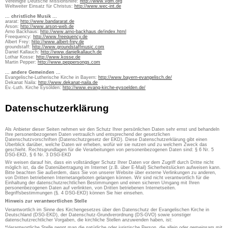
Vereinigte Deutsche Missionshilfe:
http://www.vdm.org
Weltweiter Einsatz für Christus:
http://www.wec-int.de
... christliche Musik ...
ararat:
http://www.bandararat.de
Arson:
http://www.arson-web.de
Arno Backhaus:
http://www.arno-backhaus.de/index.html
Freequency:
http://www.freequency.de
Albert Frey:
http://www.albert-frey.de
groundstaff:
http://www.groundstaffmusic.com
Daniel Kallauch:
http://www.danielkallauch.de
Lothar Kosse:
http://www.kosse.de
Martin Pepper:
http://www.peppersongs.com
... andere Gemeinden ...
Evangelische-Lutherische Kirche in Bayern:
http://www.bayern-evangelisch.de/
Dekanat Naila:
http://www.dekanat-naila.de
Ev.-Luth. Kirche Eysölden:
http://www.evang-kirche-eysoelden.de/
Datenschutzerklärung
Als Anbieter dieser Seiten nehmen wir den Schutz Ihrer persönlichen Daten sehr ernst und behandeln
Ihre personenbezogenen Daten vertraulich und entsprechend der gesetzlichen
Datenschutzvorschriften (Datenschutzgesetz der EKD). Diese Datenschutzerklärung gibt einen
Überblick darüber, welche Daten wir erheben, wofür wir sie nutzen und zu welchem Zweck das
geschieht. Rechtsgrundlagen für die Verarbeitungen von personenbezogenen Daten sind: § 6 Nr. 5
DSG-EKD, § 6 Nr. 3 DSG-EKD
Wir weisen darauf hin, dass ein vollständiger Schutz Ihrer Daten vor dem Zugriff durch Dritte nicht
möglich ist, da die Datenübertragung im Internet (z.B. über E-Mail) Sicherheitslücken aufweisen kann.
Bitte beachten Sie außerdem, dass Sie von unserer Website über externe Verlinkungen zu anderen,
von Dritten betriebenen Internetangeboten gelangen können. Wir sind nicht verantwortlich für die
Einhaltung der datenschutzrechtlichen Bestimmungen und einen sicheren Umgang mit Ihren
personenbezogenen Daten auf verlinkten, von Dritten betriebenen Internetseiten.
Begriffsbestimmungen (§. 4 DSG-EKD) können Sie hier einsehen.
Hinweis zur verantwortlichen Stelle
Verantwortlich im Sinne des Kirchengesetzes über den Datenschutz der Evangelischen Kirche in
Deutschland (DSG-EKD), der Datenschutz-Grundverordnung (DS-GVO) sowie sonstiger
datenschutzrechtlicher Vorgaben, die kirchliche Stellen anzuwenden haben, ist:
*Verantwortliche Stelle nennt man die natürliche oder juristische Person, die allein oder gemeinsam mit