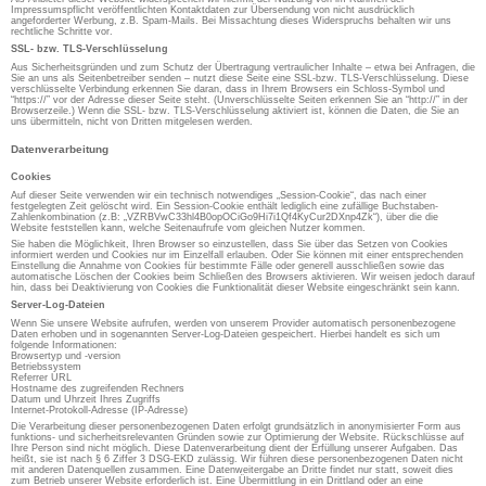
Impressumspflicht veröffentlichten Kontaktdaten zur Übersendung von nicht ausdrücklich
angeforderter Werbung, z.B. Spam-Mails. Bei Missachtung dieses Widerspruchs behalten wir uns
rechtliche Schritte vor.
SSL- bzw. TLS-Verschlüsselung
Aus Sicherheitsgründen und zum Schutz der Übertragung vertraulicher Inhalte – etwa bei Anfragen, die
Sie an uns als Seitenbetreiber senden – nutzt diese Seite eine SSL-bzw. TLS-Verschlüsselung. Diese
verschlüsselte Verbindung erkennen Sie daran, dass in Ihrem Browsers ein Schloss-Symbol und
“https://” vor der Adresse dieser Seite steht. (Unverschlüsselte Seiten erkennen Sie an “http://” in der
Browserzeile.) Wenn die SSL- bzw. TLS-Verschlüsselung aktiviert ist, können die Daten, die Sie an
uns übermitteln, nicht von Dritten mitgelesen werden.
Datenverarbeitung
Cookies
Auf dieser Seite verwenden wir ein technisch notwendiges „Session-Cookie“, das nach einer
festgelegten Zeit gelöscht wird. Ein Session-Cookie enthält lediglich eine zufällige Buchstaben-
Zahlenkombination (z.B: „VZRBVwC33hl4B0opOCiGo9Hi7i1Qf4KyCur2DXnp4Zk“), über die die
Website feststellen kann, welche Seitenaufrufe vom gleichen Nutzer kommen.
Sie haben die Möglichkeit, Ihren Browser so einzustellen, dass Sie über das Setzen von Cookies
informiert werden und Cookies nur im Einzelfall erlauben. Oder Sie können mit einer entsprechenden
Einstellung die Annahme von Cookies für bestimmte Fälle oder generell ausschließen sowie das
automatische Löschen der Cookies beim Schließen des Browsers aktivieren. Wir weisen jedoch darauf
hin, dass bei Deaktivierung von Cookies die Funktionalität dieser Website eingeschränkt sein kann.
Server-Log-Dateien
Wenn Sie unsere Website aufrufen, werden von unserem Provider automatisch personenbezogene
Daten erhoben und in sogenannten Server-Log-Dateien gespeichert. Hierbei handelt es sich um
folgende Informationen:
Browsertyp und -version
Betriebssystem
Referrer URL
Hostname des zugreifenden Rechners
Datum und Uhrzeit Ihres Zugriffs
Internet-Protokoll-Adresse (IP-Adresse)
Die Verarbeitung dieser personenbezogenen Daten erfolgt grundsätzlich in anonymisierter Form aus
funktions- und sicherheitsrelevanten Gründen sowie zur Optimierung der Website. Rückschlüsse auf
Ihre Person sind nicht möglich. Diese Datenverarbeitung dient der Erfüllung unserer Aufgaben. Das
heißt, sie ist nach § 6 Ziffer 3 DSG-EKD zulässig. Wir führen diese personenbezogenen Daten nicht
mit anderen Datenquellen zusammen. Eine Datenweitergabe an Dritte findet nur statt, soweit dies
zum Betrieb unserer Website erforderlich ist. Eine Übermittlung in ein Drittland oder an eine