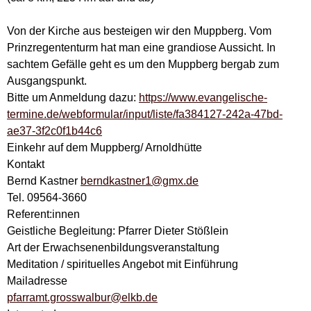
Von der Kirche aus besteigen wir den Muppberg. Vom
Prinzregententurm hat man eine grandiose Aussicht. In
sachtem Gefälle geht es um den Muppberg bergab zum
Ausgangspunkt.
Bitte um Anmeldung dazu:
https://www.evangelische-
termine.de/webformular/input/liste/fa384127-242a-47bd-
ae37-3f2c0f1b44c6
Einkehr auf dem Muppberg/ Arnoldhütte
Kontakt
Bernd Kastner
berndkastner1@gmx.de
Tel. 09564-3660
Referent:innen
Geistliche Begleitung: Pfarrer Dieter Stößlein
Art der Erwachsenenbildungsveranstaltung
Meditation / spirituelles Angebot mit Einführung
Mailadresse
pfarramt.grosswalbur@elkb.de