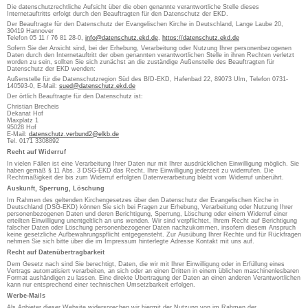
Die datenschutzrechtliche Aufsicht über die oben genannte verantwortliche Stelle dieses
Internetauftritts erfolgt durch den Beauftragten für den Datenschutz der EKD.
Der Beauftragte für den Datenschutz der Evangelischen Kirche in Deutschland, Lange Laube 20,
30419 Hannover
Telefon 05 11 / 76 81 28-0,
info@datenschutz.ekd.de
,
https://datenschutz.ekd.de
Sofern Sie der Ansicht sind, bei der Erhebung, Verarbeitung oder Nutzung Ihrer personenbezogenen
Daten durch den Internetauftritt der oben genannten verantwortlichen Stelle in ihren Rechten verletzt
worden zu sein, sollten Sie sich zunächst an die zuständige Außenstelle des Beauftragten für
Datenschutz der EKD wenden:
Außenstelle für die Datenschutzregion Süd des BfD-EKD, Hafenbad 22, 89073 Ulm, Telefon 0731-
140593-0, E-Mail:
sued@datenschutz.ekd.de
Der örtlich Beauftragte für den Datenschutz ist:
Christian Brecheis
Dekanat Hof
Maxplatz 1
95028 Hof
E-Mail:
datenschutz.verbund2@elkb.de
Tel. 0171 3308892
Recht auf Widerruf
In vielen Fällen ist eine Verarbeitung Ihrer Daten nur mit Ihrer ausdrücklichen Einwilligung möglich. Sie
haben gemäß § 11 Abs. 3 DSG-EKD das Recht, Ihre Einwilligung jederzeit zu widerrufen. Die
Rechtmäßigkeit der bis zum Widerruf erfolgten Datenverarbeitung bleibt vom Widerruf unberührt.
Auskunft, Sperrung, Löschung
Im Rahmen des geltenden Kirchengesetzes über den Datenschutz der Evangelischen Kirche in
Deutschland (DSG-EKD) können Sie sich bei Fragen zur Erhebung, Verarbeitung oder Nutzung Ihrer
personenbezogenen Daten und deren Berichtigung, Sperrung, Löschung oder einem Widerruf einer
erteilten Einwilligung unentgeltlich an uns wenden. Wir sind verpflichtet, Ihrem Recht auf Berichtigung
falscher Daten oder Löschung personenbezogener Daten nachzukommen, insofern diesem Anspruch
keine gesetzliche Aufbewahrungspflicht entgegensteht. Zur Ausübung Ihrer Rechte und für Rückfragen
nehmen Sie sich bitte über die im Impressum hinterlegte Adresse Kontakt mit uns auf.
Recht auf Datenübertragbarkeit
Dem Gesetz nach sind Sie berechtigt, Daten, die wir mit Ihrer Einwilligung oder in Erfüllung eines
Vertrags automatisiert verarbeiten, an sich oder an einen Dritten in einem üblichen maschinenlesbaren
Format aushändigen zu lassen. Eine direkte Übertragung der Daten an einen anderen Verantwortlichen
kann nur entsprechend einer technischen Umsetzbarkeit erfolgen.
Werbe-Mails
Als Anbieter dieser Website widersprechen wir hiermit der Nutzung von im Rahmen der