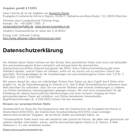
Angaben gemäß § 5 DDG:
www.e-kirche.de ist ein Angebot von
Vernetzte Kirche
Evangelisch-Lutherische Kirche in Bayern, ELKB-IT, Katharina-von-Bora-Straße 7-13, 80333 München
Vertreten durch Landesbischof Christian Kopp
Kontakt: Tel.: +49 (0)89 / 5595 - 0
vernetztekirche@elkb.de
,
www.bayern-evangelisch.de
Inhaltlich Verantwortlicher im Sinne des § 18 MStV:
Evang.-Luth. Dekanat Coburg
http://www.dekanat-coburg.de/impressum.html
Datenschutzerklärung
Als Anbieter dieser Seiten nehmen wir den Schutz Ihrer persönlichen Daten sehr ernst und behandeln
Ihre personenbezogenen Daten vertraulich und entsprechend der gesetzlichen
Datenschutzvorschriften (Datenschutzgesetz der EKD). Diese Datenschutzerklärung gibt einen
Überblick darüber, welche Daten wir erheben, wofür wir sie nutzen und zu welchem Zweck das
geschieht. Rechtsgrundlagen für die Verarbeitungen von personenbezogenen Daten sind: § 6 Nr. 5
DSG-EKD, § 6 Nr. 3 DSG-EKD
Wir weisen darauf hin, dass ein vollständiger Schutz Ihrer Daten vor dem Zugriff durch Dritte nicht
möglich ist, da die Datenübertragung im Internet (z.B. über E-Mail) Sicherheitslücken aufweisen kann.
Bitte beachten Sie außerdem, dass Sie von unserer Website über externe Verlinkungen zu anderen,
von Dritten betriebenen Internetangeboten gelangen können. Wir sind nicht verantwortlich für die
Einhaltung der datenschutzrechtlichen Bestimmungen und einen sicheren Umgang mit Ihren
personenbezogenen Daten auf verlinkten, von Dritten betriebenen Internetseiten.
Begriffsbestimmungen (§. 4 DSG-EKD) können Sie hier einsehen.
Hinweis zur verantwortlichen Stelle
Verantwortlich im Sinne des Kirchengesetzes über den Datenschutz der Evangelischen Kirche in
Deutschland (DSG-EKD), der Datenschutz-Grundverordnung (DS-GVO) sowie sonstiger
datenschutzrechtlicher Vorgaben, die kirchliche Stellen anzuwenden haben, ist:
*Verantwortliche Stelle nennt man die natürliche oder juristische Person, die allein oder gemeinsam mit
anderen darüber entscheidet, warum, welche personenbezogenen Daten (z.B. Namen, E-Mail-
Adressen o. Ä.) wie verarbeitet werden.
Datenschutzaufsichtsbehörde