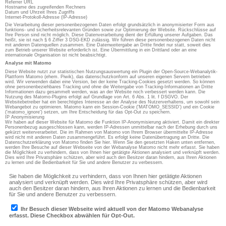
Referrer URL
Hostname des zugreifenden Rechners
Datum und Uhrzeit Ihres Zugriffs
Internet-Protokoll-Adresse (IP-Adresse)
Die Verarbeitung dieser personenbezogenen Daten erfolgt grundsätzlich in anonymisierter Form aus
funktions- und sicherheitsrelevanten Gründen sowie zur Optimierung der Website. Rückschlüsse auf
Ihre Person sind nicht möglich. Diese Datenverarbeitung dient der Erfüllung unserer Aufgaben. Das
heißt, sie ist nach § 6 Ziffer 3 DSG-EKD zulässig. Wir führen diese personenbezogenen Daten nicht
mit anderen Datenquellen zusammen. Eine Datenweitergabe an Dritte findet nur statt, soweit dies
zum Betrieb unserer Website erforderlich ist. Eine Übermittlung in ein Drittland oder an eine
internationale Organisation ist nicht beabsichtigt.
Analyse mit Matomo
Diese Website nutzt zur statistischen Nutzungsauswertung ein Plugin der Open-Source-Webanalytik-
Plattform Matomo (ehem. Piwik), das datenschutzkonform auf unseren eigenen Servern betrieben
wird. Wir verwenden dabei eine Version, bei der keine Tracking-Cookies gesetzt werden. So können
ohne personenbeziehbares Tracking und ohne die Weitergabe von Tracking-Informationen an Dritte
Informationen dazu gesammelt werden, was an der Website noch verbessert werden kann. Die
Nutzung des Matomo-Plugins erfolgt auf Grundlage von Art. 6 Abs. 1 lit. f DSGVO. Der
Websitebetreiber hat ein berechtigtes Interesse an der Analyse des Nutzerverhaltens, um sowohl sein
Webangebot zu optimieren. Matomo kann ein Session-Cookie ('MATOMO_SESSID') und ein Cookie
('matomo_ignore') setzen, um Ihre Entscheidung für das Opt-Out zu speichern.
IP Anonymisierung
Wir haben auf dieser Website für Matomo die Funktion IP-Anonymisierung aktiviert. Damit ein direkter
Personenbezug ausgeschlossen kann, werden IP-Adressen unmittelbar nach der Erhebung durch uns
gekürzt weiterverarbeitet. Die im Rahmen von Matomo von Ihrem Browser übermittelte IP-Adresse
wird nicht mit anderen Daten zusammengeführt. Es erfolgt keine Datenübertragung an Dritte. Die
Datenschutzerklärung von Matomo finden Sie hier. Wenn Sie den gesetzten Haken unten entfernen,
werden Ihre Besuche auf dieser Webseite von der Webanalyse Matomo nicht mehr erfasst. Sie haben
die Möglichkeit zu verhindern, dass von Ihnen hier getätigte Aktionen analysiert und verknüpft werden.
Dies wird Ihre Privatsphäre schützen, aber wird auch den Besitzer daran hindern, aus Ihren Aktionen
zu lernen und die Bedienbarkeit für Sie und andere Benutzer zu verbessern.