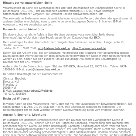
Hinweis zur verantwortlichen Stelle
Verantwortlich im Sinne des Kirchengesetzes über den Datenschutz der Evangelischen Kirche in
Deutschland (DSG-EKD), der Datenschutz-Grundverordnung (DS-GVO) sowie sonstiger
datenschutzrechtlicher Vorgaben, die kirchliche Stellen anzuwenden haben, ist:
*Verantwortliche Stelle nennt man die natürliche oder juristische Person, die allein oder gemeinsam mit
anderen darüber entscheidet, warum, welche personenbezogenen Daten (z.B. Namen, E-Mail-
Adressen o. Ä.) wie verarbeitet werden.
Datenschutzaufsichtsbehörde
Die datenschutzrechtliche Aufsicht über die oben genannte verantwortliche Stelle dieses
Internetauftritts erfolgt durch den Beauftragten für den Datenschutz der EKD.
Der Beauftragte für den Datenschutz der Evangelischen Kirche in Deutschland, Lange Laube 20,
30419 Hannover
Telefon 05 11 / 76 81 28-0,
info@datenschutz.ekd.de
,
https://datenschutz.ekd.de
Sofern Sie der Ansicht sind, bei der Erhebung, Verarbeitung oder Nutzung Ihrer personenbezogenen
Daten durch den Internetauftritt der oben genannten verantwortlichen Stelle in ihren Rechten verletzt
worden zu sein, sollten Sie sich zunächst an die zuständige Außenstelle des Beauftragten für
Datenschutz der EKD wenden:
Außenstelle für die Datenschutzregion Süd des BfD-EKD, Hafenbad 22, 89073 Ulm, Telefon 0731-
140593-0, E-Mail:
sued@datenschutz.ekd.de
Der örtlich Beauftragte für den Datenschutz ist:
Christian Brecheis
Dekanat Hof
Maxplatz 1
95028 Hof
E-Mail:
datenschutz.verbund2@elkb.de
Tel. 0171 3308892
Recht auf Widerruf
In vielen Fällen ist eine Verarbeitung Ihrer Daten nur mit Ihrer ausdrücklichen Einwilligung möglich. Sie
haben gemäß § 11 Abs. 3 DSG-EKD das Recht, Ihre Einwilligung jederzeit zu widerrufen. Die
Rechtmäßigkeit der bis zum Widerruf erfolgten Datenverarbeitung bleibt vom Widerruf unberührt.
Auskunft, Sperrung, Löschung
Im Rahmen des geltenden Kirchengesetzes über den Datenschutz der Evangelischen Kirche in
Deutschland (DSG-EKD) können Sie sich bei Fragen zur Erhebung, Verarbeitung oder Nutzung Ihrer
personenbezogenen Daten und deren Berichtigung, Sperrung, Löschung oder einem Widerruf einer
erteilten Einwilligung unentgeltlich an uns wenden. Wir sind verpflichtet, Ihrem Recht auf Berichtigung
falscher Daten oder Löschung personenbezogener Daten nachzukommen, insofern diesem Anspruch
keine gesetzliche Aufbewahrungspflicht entgegensteht. Zur Ausübung Ihrer Rechte und für Rückfragen