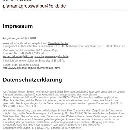
pfarramt.grosswalbur@elkb.de
Impressum
Angaben gemäß § 5 DDG:
www.e-kirche.de ist ein Angebot von
Vernetzte Kirche
Evangelisch-Lutherische Kirche in Bayern, ELKB-IT, Katharina-von-Bora-Straße 7-13, 80333 München
Vertreten durch Landesbischof Christian Kopp
Kontakt: Tel.: +49 (0)89 / 5595 - 0
vernetztekirche@elkb.de
,
www.bayern-evangelisch.de
Inhaltlich Verantwortlicher im Sinne des § 18 MStV:
Evang.-Luth. Dekanat Coburg
http://www.dekanat-coburg.de/impressum.html
Datenschutzerklärung
Als Anbieter dieser Seiten nehmen wir den Schutz Ihrer persönlichen Daten sehr ernst und behandeln
Ihre personenbezogenen Daten vertraulich und entsprechend der gesetzlichen
Datenschutzvorschriften (Datenschutzgesetz der EKD). Diese Datenschutzerklärung gibt einen
Überblick darüber, welche Daten wir erheben, wofür wir sie nutzen und zu welchem Zweck das
geschieht. Rechtsgrundlagen für die Verarbeitungen von personenbezogenen Daten sind: § 6 Nr. 5
DSG-EKD, § 6 Nr. 3 DSG-EKD
Wir weisen darauf hin, dass ein vollständiger Schutz Ihrer Daten vor dem Zugriff durch Dritte nicht
möglich ist, da die Datenübertragung im Internet (z.B. über E-Mail) Sicherheitslücken aufweisen kann.
Bitte beachten Sie außerdem, dass Sie von unserer Website über externe Verlinkungen zu anderen,
von Dritten betriebenen Internetangeboten gelangen können. Wir sind nicht verantwortlich für die
Einhaltung der datenschutzrechtlichen Bestimmungen und einen sicheren Umgang mit Ihren
personenbezogenen Daten auf verlinkten, von Dritten betriebenen Internetseiten.
Begriffsbestimmungen (§. 4 DSG-EKD) können Sie hier einsehen.