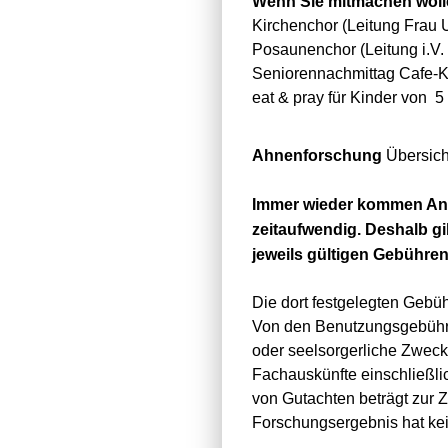
Wenn Sie mitmachen woll
Kirchenchor (Leitung Frau U
Posaunenchor (Leitung i.V. 
Seniorennachmittag Cafe-K
eat & pray für Kinder von 5
Ahnenforschung
Übersich
Immer wieder kommen Anfr
zeitaufwendig. Deshalb gi
jeweils gültigen Gebührent
Die dort festgelegten Geb
Von den Benutzungsgebühren
oder seelsorgerliche Zwecke 
Fachauskünfte einschließli
von Gutachten beträgt zur Z
Forschungsergebnis hat kei