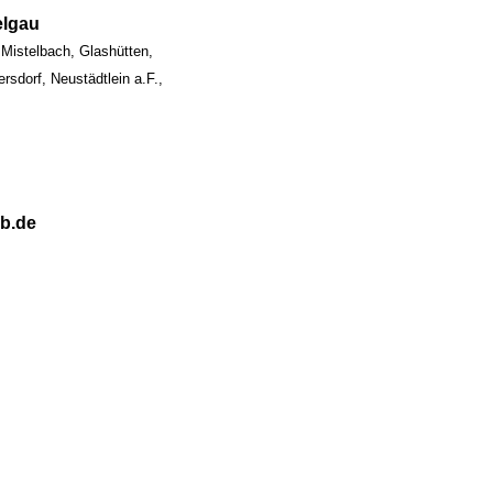
elgau
Mistelbach, Glashütten,
sdorf, Neustädtlein a.F.,
kb.de