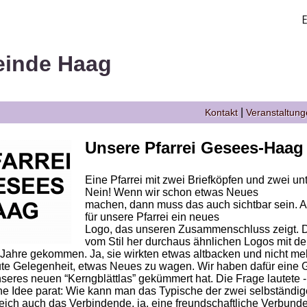
einde Haag
|
Kontakt
Veranstaltun
Unsere Pfarrei Gesees-Haag
Eine Pfarrei mit zwei Briefköpfen und zwei u
Nein! Wenn wir schon etwas Neues
machen, dann muss das auch sichtbar sein. Al
für unsere Pfarrei ein neues
Logo, das unseren Zusammenschluss zeigt. D
vom Stil her durchaus ähnlichen Logos mit de
 Jahre gekommen. Ja, sie wirkten etwas altbacken und nicht me
ute Gelegenheit, etwas Neues zu wagen. Wir haben dafür eine G
eres neuen “Kerngblättlas” gekümmert hat. Die Frage lautete - 
ne Idee parat: Wie kann man das Typische der zwei selbständ
ich auch das Verbindende, ja, eine freundschaftliche Verbund