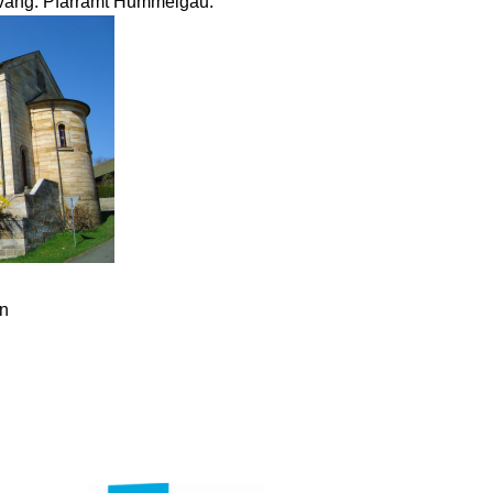
Evang. Pfarramt Hummelgau.
In