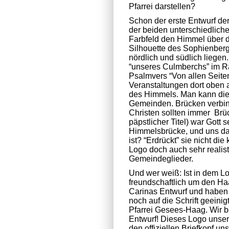
Pfarrei darstellen?
Schon der erste Entwurf der
der beiden unterschiedliche
Farbfeld den Himmel über d
Silhouette des Sophienbe
nördlich und südlich liege
“unseres Culmberchs” im R
Psalmvers “Von allen Seite
Veranstaltungen dort oben 
des Himmels. Man kann die
Gemeinden. Brücken verbi
Christen sollten immer Brüc
päpstlicher Titel) war Gott
Himmelsbrücke, und uns da
ist? “Erdrückt” sie nicht d
Logo doch auch sehr realist
Gemeindeglieder.
Und wer weiß: Ist in dem L
freundschaftlich um den Haa
Carinas Entwurf und haben
noch auf die Schrift geeinig
Pfarrei Gesees-Haag. Wir b
Entwurf! Dieses Logo unser
den offiziellen Briefkopf u