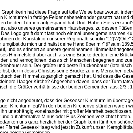
 Graphikerin hat diese Frage auf tolle Weise beantwortet, inde
n Kirchtürme in farbige Felder nebeneinander gesetzt hat und d
en beiden Türmen aufgespannt hat. Und: Haben Sie’s erkannt? 
rges, also unseres gemeinsamen Hausberges, zu dessen Füße
n. Das Logo greift damit fast noch einmal unser gemeinsames K
ahmen der Kunstaktion unserer Regionalbischöfin “12(W)Orte”
n umgibst du mich und hältst deine Hand über mir” (Psalm 139,
auf, und es erinnert an unsere gemeinsamen Himmelfahrtsgottes
ses Himmelsfeld aber auch als eine Brücke deuten, eine Brüc
nden und ermöglichen, dass sich Menschen begegnen und zu
kenbauer sein. Der größte und beste Brückenbauer (lateinisch 
 selbst, der in Jesus Christus seine Brücke zu uns Menschen geb
durch den Himmel zugänglich gemacht hat. Und dass die Gese
ie kleinere Haager Kirche? Abgesehen davon, dass der Turm tatsäc
isch die Größenverhältnisse der beiden Gemeinden aus: 2/3 : 1
ogo nicht angedeutet, dass der Geseeser Kirchturm im übertrag
ger Kirchturm legt? In den beiden Kirchenvorständen waren wir
 ihn unabhängig voneinander mit großer Mehrheit beschlossen
t und auf alternative Minus oder Plus-Zeichen verzichtet hatten.
edanken uns ganz herzlich bei der Graphikerin für ihren schö
er Pfarrei Gesees-Haag wird jetzt in Zukunft unser Kerngblät
nserer beiden Gemeinden.