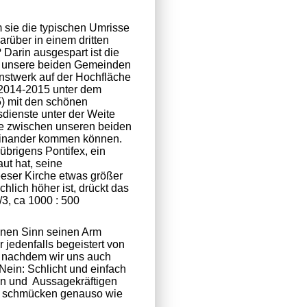
m sie die typischen Umrisse
arüber in einem dritten
Darin ausgespart ist die
n unsere beiden Gemeinden
unstwerk auf der Hochfläche
 2014-2015 unter dem
5) mit den schönen
dienste unter der Weite
ke zwischen unseren beiden
einander kommen können.
übrigens Pontifex, ein
aut hat, seine
eser Kirche etwas größer
hlich höher ist, drückt das
/3, ca 1000 : 500
enen Sinn seinen Arm
 jedenfalls begeistert von
, nachdem wir uns auch
 Nein: Schlicht und einfach
nen und Aussagekräftigen
tla schmücken genauso wie