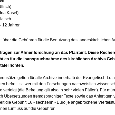
en
llrich)
Ina Kasel)
latsch
 - 12 Jahren
t über die Gebühren für die Benutzung des
l
andeskirchlichen A
agen zur Ahnenforschung an das Pfarramt. Diese Recherch
bt es für die Inanspruchnahme des kirchlichen Archivs Geb
afel richten.
ührensätze
gelten für alle Archive innerhalb der Evangelisch-Lut
 befreit ist, wer mit den Forschungen nachweislich wissensch
verfolgt (die Befreiung gilt also in sehr vielen Fällen). Für mün
ch Übersetzungen fremdsprachiger Texte sowie das Anfertigen 
eit die Gebühr:
16 - sechzehn - Euro
je angebrochene
Viertels
nen Einfluss auf die Gebühren!