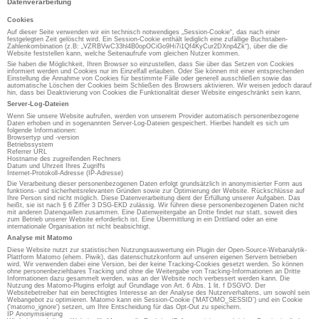
Datenverarbeitung
Cookies
Auf dieser Seite verwenden wir ein technisch notwendiges „Session-Cookie“, das nach einer
festgelegten Zeit gelöscht wird. Ein Session-Cookie enthält lediglich eine zufällige Buchstaben-
Zahlenkombination (z.B: „VZRBVwC33hl4B0opOCiGo9Hi7i1Qf4KyCur2DXnp4Zk“), über die die
Website feststellen kann, welche Seitenaufrufe vom gleichen Nutzer kommen.
Sie haben die Möglichkeit, Ihren Browser so einzustellen, dass Sie über das Setzen von Cookies
informiert werden und Cookies nur im Einzelfall erlauben. Oder Sie können mit einer entsprechenden
Einstellung die Annahme von Cookies für bestimmte Fälle oder generell ausschließen sowie das
automatische Löschen der Cookies beim Schließen des Browsers aktivieren. Wir weisen jedoch darauf
hin, dass bei Deaktivierung von Cookies die Funktionalität dieser Website eingeschränkt sein kann.
Server-Log-Dateien
Wenn Sie unsere Website aufrufen, werden von unserem Provider automatisch personenbezogene
Daten erhoben und in sogenannten Server-Log-Dateien gespeichert. Hierbei handelt es sich um
folgende Informationen:
Browsertyp und -version
Betriebssystem
Referrer URL
Hostname des zugreifenden Rechners
Datum und Uhrzeit Ihres Zugriffs
Internet-Protokoll-Adresse (IP-Adresse)
Die Verarbeitung dieser personenbezogenen Daten erfolgt grundsätzlich in anonymisierter Form aus
funktions- und sicherheitsrelevanten Gründen sowie zur Optimierung der Website. Rückschlüsse auf
Ihre Person sind nicht möglich. Diese Datenverarbeitung dient der Erfüllung unserer Aufgaben. Das
heißt, sie ist nach § 6 Ziffer 3 DSG-EKD zulässig. Wir führen diese personenbezogenen Daten nicht
mit anderen Datenquellen zusammen. Eine Datenweitergabe an Dritte findet nur statt, soweit dies
zum Betrieb unserer Website erforderlich ist. Eine Übermittlung in ein Drittland oder an eine
internationale Organisation ist nicht beabsichtigt.
Analyse mit Matomo
Diese Website nutzt zur statistischen Nutzungsauswertung ein Plugin der Open-Source-Webanalytik-
Plattform Matomo (ehem. Piwik), das datenschutzkonform auf unseren eigenen Servern betrieben
wird. Wir verwenden dabei eine Version, bei der keine Tracking-Cookies gesetzt werden. So können
ohne personenbeziehbares Tracking und ohne die Weitergabe von Tracking-Informationen an Dritte
Informationen dazu gesammelt werden, was an der Website noch verbessert werden kann. Die
Nutzung des Matomo-Plugins erfolgt auf Grundlage von Art. 6 Abs. 1 lit. f DSGVO. Der
Websitebetreiber hat ein berechtigtes Interesse an der Analyse des Nutzerverhaltens, um sowohl sein
Webangebot zu optimieren. Matomo kann ein Session-Cookie ('MATOMO_SESSID') und ein Cookie
('matomo_ignore') setzen, um Ihre Entscheidung für das Opt-Out zu speichern.
IP Anonymisierung