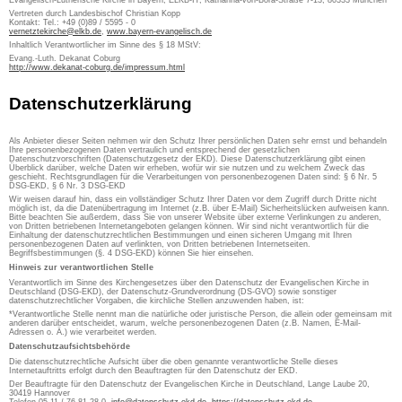
Evangelisch-Lutherische Kirche in Bayern, ELKB-IT, Katharina-von-Bora-Straße 7-13, 80333 München
Vertreten durch Landesbischof Christian Kopp
Kontakt: Tel.: +49 (0)89 / 5595 - 0
vernetztekirche@elkb.de
,
www.bayern-evangelisch.de
Inhaltlich Verantwortlicher im Sinne des § 18 MStV:
Evang.-Luth. Dekanat Coburg
http://www.dekanat-coburg.de/impressum.html
Datenschutzerklärung
Als Anbieter dieser Seiten nehmen wir den Schutz Ihrer persönlichen Daten sehr ernst und behandeln
Ihre personenbezogenen Daten vertraulich und entsprechend der gesetzlichen
Datenschutzvorschriften (Datenschutzgesetz der EKD). Diese Datenschutzerklärung gibt einen
Überblick darüber, welche Daten wir erheben, wofür wir sie nutzen und zu welchem Zweck das
geschieht. Rechtsgrundlagen für die Verarbeitungen von personenbezogenen Daten sind: § 6 Nr. 5
DSG-EKD, § 6 Nr. 3 DSG-EKD
Wir weisen darauf hin, dass ein vollständiger Schutz Ihrer Daten vor dem Zugriff durch Dritte nicht
möglich ist, da die Datenübertragung im Internet (z.B. über E-Mail) Sicherheitslücken aufweisen kann.
Bitte beachten Sie außerdem, dass Sie von unserer Website über externe Verlinkungen zu anderen,
von Dritten betriebenen Internetangeboten gelangen können. Wir sind nicht verantwortlich für die
Einhaltung der datenschutzrechtlichen Bestimmungen und einen sicheren Umgang mit Ihren
personenbezogenen Daten auf verlinkten, von Dritten betriebenen Internetseiten.
Begriffsbestimmungen (§. 4 DSG-EKD) können Sie hier einsehen.
Hinweis zur verantwortlichen Stelle
Verantwortlich im Sinne des Kirchengesetzes über den Datenschutz der Evangelischen Kirche in
Deutschland (DSG-EKD), der Datenschutz-Grundverordnung (DS-GVO) sowie sonstiger
datenschutzrechtlicher Vorgaben, die kirchliche Stellen anzuwenden haben, ist:
*Verantwortliche Stelle nennt man die natürliche oder juristische Person, die allein oder gemeinsam mit
anderen darüber entscheidet, warum, welche personenbezogenen Daten (z.B. Namen, E-Mail-
Adressen o. Ä.) wie verarbeitet werden.
Datenschutzaufsichtsbehörde
Die datenschutzrechtliche Aufsicht über die oben genannte verantwortliche Stelle dieses
Internetauftritts erfolgt durch den Beauftragten für den Datenschutz der EKD.
Der Beauftragte für den Datenschutz der Evangelischen Kirche in Deutschland, Lange Laube 20,
30419 Hannover