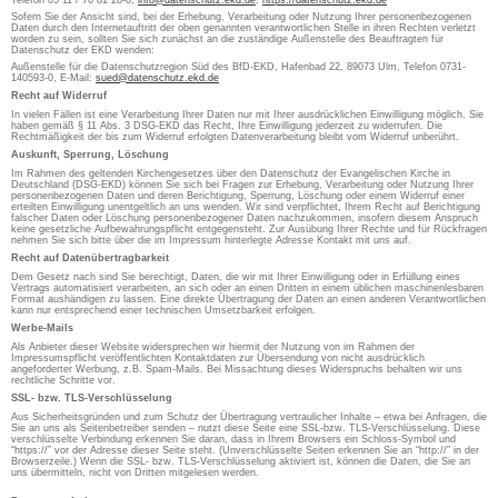
Telefon 05 11 / 76 81 28-0,
info@datenschutz.ekd.de
,
https://datenschutz.ekd.de
Sofern Sie der Ansicht sind, bei der Erhebung, Verarbeitung oder Nutzung Ihrer personenbezogenen
Daten durch den Internetauftritt der oben genannten verantwortlichen Stelle in ihren Rechten verletzt
worden zu sein, sollten Sie sich zunächst an die zuständige Außenstelle des Beauftragten für
Datenschutz der EKD wenden:
Außenstelle für die Datenschutzregion Süd des BfD-EKD, Hafenbad 22, 89073 Ulm, Telefon 0731-
140593-0, E-Mail:
sued@datenschutz.ekd.de
Recht auf Widerruf
In vielen Fällen ist eine Verarbeitung Ihrer Daten nur mit Ihrer ausdrücklichen Einwilligung möglich. Sie
haben gemäß § 11 Abs. 3 DSG-EKD das Recht, Ihre Einwilligung jederzeit zu widerrufen. Die
Rechtmäßigkeit der bis zum Widerruf erfolgten Datenverarbeitung bleibt vom Widerruf unberührt.
Auskunft, Sperrung, Löschung
Im Rahmen des geltenden Kirchengesetzes über den Datenschutz der Evangelischen Kirche in
Deutschland (DSG-EKD) können Sie sich bei Fragen zur Erhebung, Verarbeitung oder Nutzung Ihrer
personenbezogenen Daten und deren Berichtigung, Sperrung, Löschung oder einem Widerruf einer
erteilten Einwilligung unentgeltlich an uns wenden. Wir sind verpflichtet, Ihrem Recht auf Berichtigung
falscher Daten oder Löschung personenbezogener Daten nachzukommen, insofern diesem Anspruch
keine gesetzliche Aufbewahrungspflicht entgegensteht. Zur Ausübung Ihrer Rechte und für Rückfragen
nehmen Sie sich bitte über die im Impressum hinterlegte Adresse Kontakt mit uns auf.
Recht auf Datenübertragbarkeit
Dem Gesetz nach sind Sie berechtigt, Daten, die wir mit Ihrer Einwilligung oder in Erfüllung eines
Vertrags automatisiert verarbeiten, an sich oder an einen Dritten in einem üblichen maschinenlesbaren
Format aushändigen zu lassen. Eine direkte Übertragung der Daten an einen anderen Verantwortlichen
kann nur entsprechend einer technischen Umsetzbarkeit erfolgen.
Werbe-Mails
Als Anbieter dieser Website widersprechen wir hiermit der Nutzung von im Rahmen der
Impressumspflicht veröffentlichten Kontaktdaten zur Übersendung von nicht ausdrücklich
angeforderter Werbung, z.B. Spam-Mails. Bei Missachtung dieses Widerspruchs behalten wir uns
rechtliche Schritte vor.
SSL- bzw. TLS-Verschlüsselung
Aus Sicherheitsgründen und zum Schutz der Übertragung vertraulicher Inhalte – etwa bei Anfragen, die
Sie an uns als Seitenbetreiber senden – nutzt diese Seite eine SSL-bzw. TLS-Verschlüsselung. Diese
verschlüsselte Verbindung erkennen Sie daran, dass in Ihrem Browsers ein Schloss-Symbol und
“https://” vor der Adresse dieser Seite steht. (Unverschlüsselte Seiten erkennen Sie an “http://” in der
Browserzeile.) Wenn die SSL- bzw. TLS-Verschlüsselung aktiviert ist, können die Daten, die Sie an
uns übermitteln, nicht von Dritten mitgelesen werden.