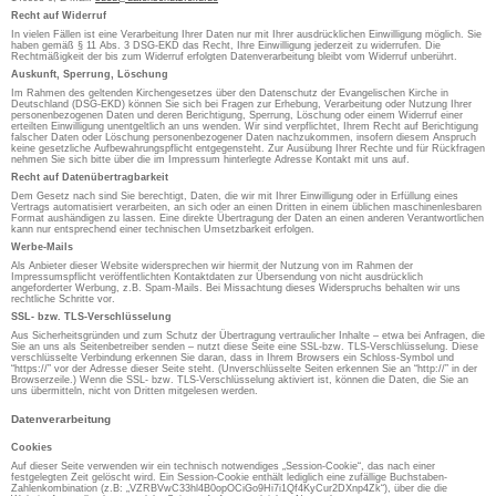
Recht auf Widerruf
In vielen Fällen ist eine Verarbeitung Ihrer Daten nur mit Ihrer ausdrücklichen Einwilligung möglich. Sie
haben gemäß § 11 Abs. 3 DSG-EKD das Recht, Ihre Einwilligung jederzeit zu widerrufen. Die
Rechtmäßigkeit der bis zum Widerruf erfolgten Datenverarbeitung bleibt vom Widerruf unberührt.
Auskunft, Sperrung, Löschung
Im Rahmen des geltenden Kirchengesetzes über den Datenschutz der Evangelischen Kirche in
Deutschland (DSG-EKD) können Sie sich bei Fragen zur Erhebung, Verarbeitung oder Nutzung Ihrer
personenbezogenen Daten und deren Berichtigung, Sperrung, Löschung oder einem Widerruf einer
erteilten Einwilligung unentgeltlich an uns wenden. Wir sind verpflichtet, Ihrem Recht auf Berichtigung
falscher Daten oder Löschung personenbezogener Daten nachzukommen, insofern diesem Anspruch
keine gesetzliche Aufbewahrungspflicht entgegensteht. Zur Ausübung Ihrer Rechte und für Rückfragen
nehmen Sie sich bitte über die im Impressum hinterlegte Adresse Kontakt mit uns auf.
Recht auf Datenübertragbarkeit
Dem Gesetz nach sind Sie berechtigt, Daten, die wir mit Ihrer Einwilligung oder in Erfüllung eines
Vertrags automatisiert verarbeiten, an sich oder an einen Dritten in einem üblichen maschinenlesbaren
Format aushändigen zu lassen. Eine direkte Übertragung der Daten an einen anderen Verantwortlichen
kann nur entsprechend einer technischen Umsetzbarkeit erfolgen.
Werbe-Mails
Als Anbieter dieser Website widersprechen wir hiermit der Nutzung von im Rahmen der
Impressumspflicht veröffentlichten Kontaktdaten zur Übersendung von nicht ausdrücklich
angeforderter Werbung, z.B. Spam-Mails. Bei Missachtung dieses Widerspruchs behalten wir uns
rechtliche Schritte vor.
SSL- bzw. TLS-Verschlüsselung
Aus Sicherheitsgründen und zum Schutz der Übertragung vertraulicher Inhalte – etwa bei Anfragen, die
Sie an uns als Seitenbetreiber senden – nutzt diese Seite eine SSL-bzw. TLS-Verschlüsselung. Diese
verschlüsselte Verbindung erkennen Sie daran, dass in Ihrem Browsers ein Schloss-Symbol und
“https://” vor der Adresse dieser Seite steht. (Unverschlüsselte Seiten erkennen Sie an “http://” in der
Browserzeile.) Wenn die SSL- bzw. TLS-Verschlüsselung aktiviert ist, können die Daten, die Sie an
uns übermitteln, nicht von Dritten mitgelesen werden.
Datenverarbeitung
Cookies
Auf dieser Seite verwenden wir ein technisch notwendiges „Session-Cookie“, das nach einer
festgelegten Zeit gelöscht wird. Ein Session-Cookie enthält lediglich eine zufällige Buchstaben-
Zahlenkombination (z.B: „VZRBVwC33hl4B0opOCiGo9Hi7i1Qf4KyCur2DXnp4Zk“), über die die