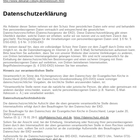
http://www.dekanat-coburg.de/impressum.html
Datenschutzerklärung
Als Anbieter dieser Seiten nehmen wir den Schutz Ihrer persönlichen Daten sehr ernst und behandeln
Ihre personenbezogenen Daten vertraulich und entsprechend der gesetzlichen
Datenschutzvorschriften (Datenschutzgesetz der EKD). Diese Datenschutzerklärung gibt einen
Überblick darüber, welche Daten wir erheben, wofür wir sie nutzen und zu welchem Zweck das
geschieht. Rechtsgrundlagen für die Verarbeitungen von personenbezogenen Daten sind: § 6 Nr. 5
DSG-EKD, § 6 Nr. 3 DSG-EKD
Wir weisen darauf hin, dass ein vollständiger Schutz Ihrer Daten vor dem Zugriff durch Dritte nicht
möglich ist, da die Datenübertragung im Internet (z.B. über E-Mail) Sicherheitslücken aufweisen kann.
Bitte beachten Sie außerdem, dass Sie von unserer Website über externe Verlinkungen zu anderen,
von Dritten betriebenen Internetangeboten gelangen können. Wir sind nicht verantwortlich für die
Einhaltung der datenschutzrechtlichen Bestimmungen und einen sicheren Umgang mit Ihren
personenbezogenen Daten auf verlinkten, von Dritten betriebenen Internetseiten.
Begriffsbestimmungen (§. 4 DSG-EKD) können Sie hier einsehen.
Hinweis zur verantwortlichen Stelle
Verantwortlich im Sinne des Kirchengesetzes über den Datenschutz der Evangelischen Kirche in
Deutschland (DSG-EKD), der Datenschutz-Grundverordnung (DS-GVO) sowie sonstiger
datenschutzrechtlicher Vorgaben, die kirchliche Stellen anzuwenden haben, ist:
*Verantwortliche Stelle nennt man die natürliche oder juristische Person, die allein oder gemeinsam mit
anderen darüber entscheidet, warum, welche personenbezogenen Daten (z.B. Namen, E-Mail-
Adressen o. Ä.) wie verarbeitet werden.
Datenschutzaufsichtsbehörde
Die datenschutzrechtliche Aufsicht über die oben genannte verantwortliche Stelle dieses
Internetauftritts erfolgt durch den Beauftragten für den Datenschutz der EKD.
Der Beauftragte für den Datenschutz der Evangelischen Kirche in Deutschland, Lange Laube 20,
30419 Hannover
Telefon 05 11 / 76 81 28-0,
info@datenschutz.ekd.de
,
https://datenschutz.ekd.de
Sofern Sie der Ansicht sind, bei der Erhebung, Verarbeitung oder Nutzung Ihrer personenbezogenen
Daten durch den Internetauftritt der oben genannten verantwortlichen Stelle in ihren Rechten verletzt
worden zu sein, sollten Sie sich zunächst an die zuständige Außenstelle des Beauftragten für
Datenschutz der EKD wenden:
Außenstelle für die Datenschutzregion Süd des BfD-EKD, Hafenbad 22, 89073 Ulm, Telefon 0731-
140593-0, E-Mail:
sued@datenschutz.ekd.de