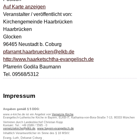
Auf Karte anzeigen
Veranstalter / veröffentlicht von:
Kirchengemeinde Haarbrücken
Haarbrücken
Glocken
96465 Neustadt b. Coburg
pfarramt.haarbruecken@elkb.de
http://www.haarketschtha-evangelisch.de
Pfarrerin Godila Baumann
Tel. 09568/5312
Impressum
Angaben gemäß § 5 DDG:
www.e-kirche.de ist ein Angebot von
Vernetzte Kirche
Evangelisch-Lutherische Kirche in Bayern, ELKB-IT, Katharina-von-Bora-Straße 7-13, 80333 München
Vertreten durch Landesbischof Christian Kopp
Kontakt: Tel.: +49 (0)89 / 5595 - 0
vernetztekirche@elkb.de
,
www.bayern-evangelisch.de
Inhaltlich Verantwortlicher im Sinne des § 18 MStV:
Evang.-Luth. Dekanat Coburg