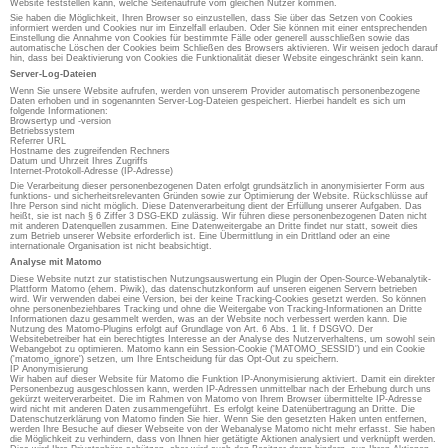
Website feststellen kann, welche Seitenaufrufe vom gleichen Nutzer kommen.
Sie haben die Möglichkeit, Ihren Browser so einzustellen, dass Sie über das Setzen von Cookies
informiert werden und Cookies nur im Einzelfall erlauben. Oder Sie können mit einer entsprechenden
Einstellung die Annahme von Cookies für bestimmte Fälle oder generell ausschließen sowie das
automatische Löschen der Cookies beim Schließen des Browsers aktivieren. Wir weisen jedoch darauf
hin, dass bei Deaktivierung von Cookies die Funktionalität dieser Website eingeschränkt sein kann.
Server-Log-Dateien
Wenn Sie unsere Website aufrufen, werden von unserem Provider automatisch personenbezogene
Daten erhoben und in sogenannten Server-Log-Dateien gespeichert. Hierbei handelt es sich um
folgende Informationen:
Browsertyp und -version
Betriebssystem
Referrer URL
Hostname des zugreifenden Rechners
Datum und Uhrzeit Ihres Zugriffs
Internet-Protokoll-Adresse (IP-Adresse)
Die Verarbeitung dieser personenbezogenen Daten erfolgt grundsätzlich in anonymisierter Form aus
funktions- und sicherheitsrelevanten Gründen sowie zur Optimierung der Website. Rückschlüsse auf
Ihre Person sind nicht möglich. Diese Datenverarbeitung dient der Erfüllung unserer Aufgaben. Das
heißt, sie ist nach § 6 Ziffer 3 DSG-EKD zulässig. Wir führen diese personenbezogenen Daten nicht
mit anderen Datenquellen zusammen. Eine Datenweitergabe an Dritte findet nur statt, soweit dies
zum Betrieb unserer Website erforderlich ist. Eine Übermittlung in ein Drittland oder an eine
internationale Organisation ist nicht beabsichtigt.
Analyse mit Matomo
Diese Website nutzt zur statistischen Nutzungsauswertung ein Plugin der Open-Source-Webanalytik-
Plattform Matomo (ehem. Piwik), das datenschutzkonform auf unseren eigenen Servern betrieben
wird. Wir verwenden dabei eine Version, bei der keine Tracking-Cookies gesetzt werden. So können
ohne personenbeziehbares Tracking und ohne die Weitergabe von Tracking-Informationen an Dritte
Informationen dazu gesammelt werden, was an der Website noch verbessert werden kann. Die
Nutzung des Matomo-Plugins erfolgt auf Grundlage von Art. 6 Abs. 1 lit. f DSGVO. Der
Websitebetreiber hat ein berechtigtes Interesse an der Analyse des Nutzerverhaltens, um sowohl sein
Webangebot zu optimieren. Matomo kann ein Session-Cookie ('MATOMO_SESSID') und ein Cookie
('matomo_ignore') setzen, um Ihre Entscheidung für das Opt-Out zu speichern.
IP Anonymisierung
Wir haben auf dieser Website für Matomo die Funktion IP-Anonymisierung aktiviert. Damit ein direkter
Personenbezug ausgeschlossen kann, werden IP-Adressen unmittelbar nach der Erhebung durch uns
gekürzt weiterverarbeitet. Die im Rahmen von Matomo von Ihrem Browser übermittelte IP-Adresse
wird nicht mit anderen Daten zusammengeführt. Es erfolgt keine Datenübertragung an Dritte. Die
Datenschutzerklärung von Matomo finden Sie hier. Wenn Sie den gesetzten Haken unten entfernen,
werden Ihre Besuche auf dieser Webseite von der Webanalyse Matomo nicht mehr erfasst. Sie haben
die Möglichkeit zu verhindern, dass von Ihnen hier getätigte Aktionen analysiert und verknüpft werden.