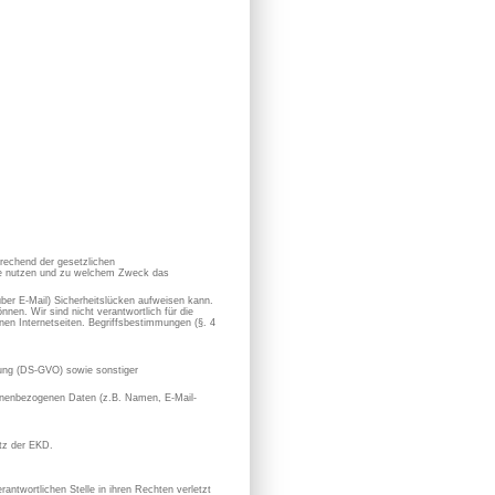
prechend der gesetzlichen
sie nutzen und zu welchem Zweck das
 über E-Mail) Sicherheitslücken aufweisen kann.
nen. Wir sind nicht verantwortlich für die
en Internetseiten. Begriffsbestimmungen (§. 4
ung (DS-GVO) sowie sonstiger
rsonenbezogenen Daten (z.B. Namen, E-Mail-
utz der EKD.
antwortlichen Stelle in ihren Rechten verletzt