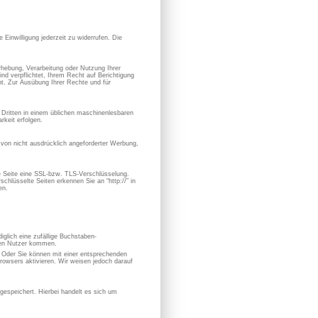
 Einwilligung jederzeit zu widerrufen. Die
hebung, Verarbeitung oder Nutzung Ihrer
nd verpflichtet, Ihrem Recht auf Berichtigung
. Zur Ausübung Ihrer Rechte und für
en Dritten in einem üblichen maschinenlesbaren
keit erfolgen.
von nicht ausdrücklich angeforderter Werbung,
se Seite eine SSL-bzw. TLS-Verschlüsselung.
chlüsselte Seiten erkennen Sie an “http://” in
en.
iglich eine zufällige Buchstaben-
hen Nutzer kommen.
. Oder Sie können mit einer entsprechenden
owsers aktivieren. Wir weisen jedoch darauf
espeichert. Hierbei handelt es sich um