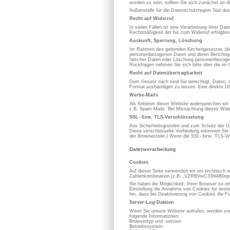
worden zu sein, sollten Sie sich zunächst an 
Außenstelle für die Datenschutzregion Süd de
Recht auf Widerruf
In vielen Fällen ist eine Verarbeitung Ihrer D
Rechtmäßigkeit der bis zum Widerruf erfolgten
Auskunft, Sperrung, Löschung
Im Rahmen des geltenden Kirchengesetzes über
personenbezogenen Daten und deren Berichtigung
falscher Daten oder Löschung personenbezoge
Rückfragen nehmen Sie sich bitte über die im 
Recht auf Datenübertragbarkeit
Dem Gesetz nach sind Sie berechtigt, Daten, die
Format aushändigen zu lassen. Eine direkte Üb
Werbe-Mails
Als Anbieter dieser Website widersprechen wir
z.B. Spam-Mails. Bei Missachtung dieses Wider
SSL- bzw. TLS-Verschlüsselung
Aus Sicherheitsgründen und zum Schutz der Übe
Diese verschlüsselte Verbindung erkennen Sie d
der Browserzeile.) Wenn die SSL- bzw. TLS-Vers
Datenverarbeitung
Cookies
Auf dieser Seite verwenden wir ein technisch n
Zahlenkombination (z.B: „VZRBVwC33hl4B0opOC
Sie haben die Möglichkeit, Ihren Browser so e
Einstellung die Annahme von Cookies für best
hin, dass bei Deaktivierung von Cookies die Fu
Server-Log-Dateien
Wenn Sie unsere Website aufrufen, werden von
folgende Informationen:
Browsertyp und -version
Betriebssystem