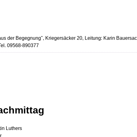
aus der Begegnung", Kriegersäcker 20, Leitung: Karin Bauersach
 Tel. 09568-890377
achmittag
in Luthers
r