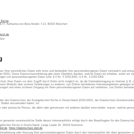
 Kirche
KB-IT, Katharina-von-Bora-Straße 7-13, 80333 München
isch.de
MStV:
g
utz Ihrer persönlichen Daten sehr ernst und behandeln Ihre personenbezogenen Daten vertraulich und ents
er EKD). Diese Datenschutzerklärung gibt einen Überblick darüber, welche Daten wir erheben, wofür wir 
itungen von personenbezogenen Daten sind: § 6 Nr. 5 DSG-EKD, § 6 Nr. 3 DSG-EKD
chutz Ihrer Daten vor dem Zugriff durch Dritte nicht möglich ist, da die Datenübertragung im Internet (z.B.
erer Website über externe Verlinkungen zu anderen, von Dritten betriebenen Internetangeboten gelangen kön
ungen und einen sicheren Umgang mit Ihren personenbezogenen Daten auf verlinkten, von Dritten betrieben
 über den Datenschutz der Evangelischen Kirche in Deutschland (DSG-EKD), der Datenschutz-Grundverordn
e Stellen anzuwenden haben, ist:
che oder juristische Person, die allein oder gemeinsam mit anderen darüber entscheidet, warum, welche pe
en genannte verantwortliche Stelle dieses Internetauftritts erfolgt durch den Beauftragten für den Datensch
gelischen Kirche in Deutschland, Lange Laube 20, 30419 Hannover
ekd.de
,
https://datenschutz.ekd.de
 Verarbeitung oder Nutzung Ihrer personenbezogenen Daten durch den Internetauftritt der oben genannten ver