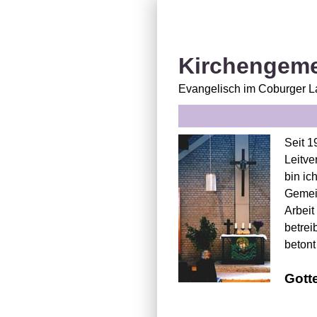
Kirchengeme
Evangelisch im Coburger 
Seit 1
Leitve
bin ic
Gemein
Arbeit
betrei
betont
Gott