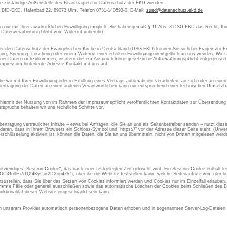
die zuständige Außenstelle des Beauftragten für Datenschutz der EKD wenden:
s BfD-EKD, Hafenbad 22, 89073 Ulm, Telefon 0731-140593-0, E-Mail:
sued@datenschutz.ekd.de
aten nur mit Ihrer ausdrücklichen Einwilligung möglich. Sie haben gemäß § 11 Abs. 3 DSG-EKD das Recht, Ihre
 Datenverarbeitung bleibt vom Widerruf unberührt.
 den Datenschutz der Evangelischen Kirche in Deutschland (DSG-EKD) können Sie sich bei Fragen zur Er
, Sperrung, Löschung oder einem Widerruf einer erteilten Einwilligung unentgeltlich an uns wenden. Wir si
ner Daten nachzukommen, insofern diesem Anspruch keine gesetzliche Aufbewahrungspflicht entgegensteht
Impressum hinterlegte Adresse Kontakt mit uns auf.
 wir mit Ihrer Einwilligung oder in Erfüllung eines Vertrags automatisiert verarbeiten, an sich oder an ein
ertragung der Daten an einen anderen Verantwortlichen kann nur entsprechend einer technischen Umsetzbar
 hiermit der Nutzung von im Rahmen der Impressumspflicht veröffentlichten Kontaktdaten zur Übersendung 
spruchs behalten wir uns rechtliche Schritte vor.
rtragung vertraulicher Inhalte – etwa bei Anfragen, die Sie an uns als Seitenbetreiber senden – nutzt die
aran, dass in Ihrem Browsers ein Schloss-Symbol und “https://” vor der Adresse dieser Seite steht. (Unvers
chlüsselung aktiviert ist, können die Daten, die Sie an uns übermitteln, nicht von Dritten mitgelesen werd
otwendiges „Session-Cookie“, das nach einer festgelegten Zeit gelöscht wird. Ein Session-Cookie enthält led
iGo9Hi7i1Qf4KyCur2DXnp4Zk“), über die die Website feststellen kann, welche Seitenaufrufe vom gleic
inzustellen, dass Sie über das Setzen von Cookies informiert werden und Cookies nur im Einzelfall erlauben
immte Fälle oder generell ausschließen sowie das automatische Löschen der Cookies beim Schließen des Br
nktionalität dieser Website eingeschränkt sein kann.
 unserem Provider automatisch personenbezogene Daten erhoben und in sogenannten Server-Log-Dateien g