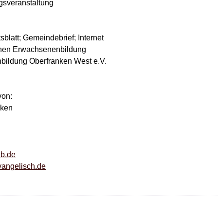
gsveranstaltung
sblatt; Gemeindebrief; Internet
chen Erwachsenenbildung
ildung Oberfranken West e.V.
von:
cken
kb.de
vangelisch.de