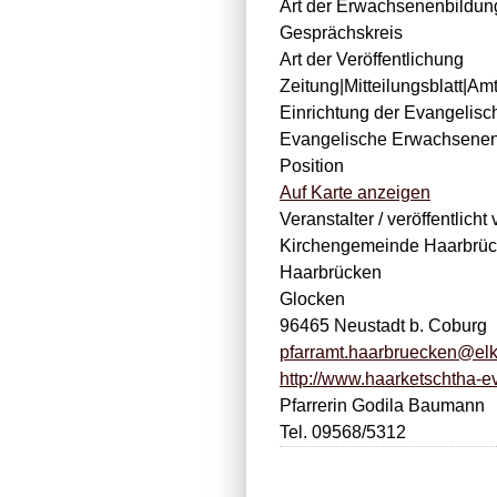
Art der Erwachsenenbildun
Gesprächskreis
Art der Veröffentlichung
Zeitung|Mitteilungsblatt|Amt
Einrichtung der Evangelis
Evangelische Erwachsenenb
Position
Auf Karte anzeigen
Veranstalter / veröffentlicht 
Kirchengemeinde Haarbrü
Haarbrücken
Glocken
96465 Neustadt b. Coburg
pfarramt.haarbruecken@el
http://www.haarketschtha-e
Pfarrerin Godila Baumann
Tel. 09568/5312