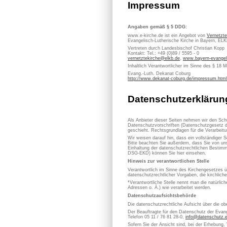
Impressum
Angaben gemäß § 5 DDG:
www.e-kirche.de ist ein Angebot von
Vernetzte
Evangelisch-Lutherische Kirche in Bayern, EL
Vertreten durch Landesbischof Christian Kopp
Kontakt: Tel.: +49 (0)89 / 5595 - 0
vernetztekirche@elkb.de
,
www.bayern-evangel
Inhaltlich Verantwortlicher im Sinne des § 18 
Evang.-Luth. Dekanat Coburg
http://www.dekanat-coburg.de/impressum.html
Datenschutzerklärun
Als Anbieter dieser Seiten nehmen wir den Sch
Datenschutzvorschriften (Datenschutzgesetz d
geschieht. Rechtsgrundlagen für die Verarbe
Wir weisen darauf hin, dass ein vollständiger S
Bitte beachten Sie außerdem, dass Sie von uns
Einhaltung der datenschutzrechtlichen Bestimm
DSG-EKD) können Sie hier einsehen.
Hinweis zur verantwortlichen Stelle
Verantwortlich im Sinne des Kirchengesetzes
datenschutzrechtlicher Vorgaben, die kirchlich
*Verantwortliche Stelle nennt man die natürli
Adressen o. Ä.) wie verarbeitet werden.
Datenschutzaufsichtsbehörde
Die datenschutzrechtliche Aufsicht über die ob
Der Beauftragte für den Datenschutz der Evan
Telefon 05 11 / 76 81 28-0,
info@datenschutz.
Sofern Sie der Ansicht sind, bei der Erhebung,