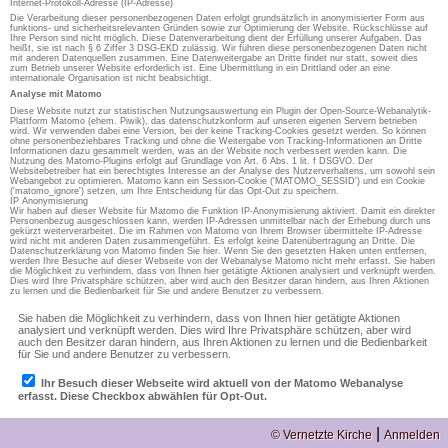
Internet-Protokoll-Adresse (IP-Adresse)
Die Verarbeitung dieser personenbezogenen Daten erfolgt grundsätzlich in anonymisierter Form aus
funktions- und sicherheitsrelevanten Gründen sowie zur Optimierung der Website. Rückschlüsse auf
Ihre Person sind nicht möglich. Diese Datenverarbeitung dient der Erfüllung unserer Aufgaben. Das
heißt, sie ist nach § 6 Ziffer 3 DSG-EKD zulässig. Wir führen diese personenbezogenen Daten nicht
mit anderen Datenquellen zusammen. Eine Datenweitergabe an Dritte findet nur statt, soweit dies
zum Betrieb unserer Website erforderlich ist. Eine Übermittlung in ein Drittland oder an eine
internationale Organisation ist nicht beabsichtigt.
Analyse mit Matomo
Diese Website nutzt zur statistischen Nutzungsauswertung ein Plugin der Open-Source-Webanalytik-
Plattform Matomo (ehem. Piwik), das datenschutzkonform auf unseren eigenen Servern betrieben
wird. Wir verwenden dabei eine Version, bei der keine Tracking-Cookies gesetzt werden. So können
ohne personenbeziehbares Tracking und ohne die Weitergabe von Tracking-Informationen an Dritte
Informationen dazu gesammelt werden, was an der Website noch verbessert werden kann. Die
Nutzung des Matomo-Plugins erfolgt auf Grundlage von Art. 6 Abs. 1 lit. f DSGVO. Der
Websitebetreiber hat ein berechtigtes Interesse an der Analyse des Nutzerverhaltens, um sowohl sein
Webangebot zu optimieren. Matomo kann ein Session-Cookie ('MATOMO_SESSID') und ein Cookie
('matomo_ignore') setzen, um Ihre Entscheidung für das Opt-Out zu speichern.
IP Anonymisierung
Wir haben auf dieser Website für Matomo die Funktion IP-Anonymisierung aktiviert. Damit ein direkter
Personenbezug ausgeschlossen kann, werden IP-Adressen unmittelbar nach der Erhebung durch uns
gekürzt weiterverarbeitet. Die im Rahmen von Matomo von Ihrem Browser übermittelte IP-Adresse
wird nicht mit anderen Daten zusammengeführt. Es erfolgt keine Datenübertragung an Dritte. Die
Datenschutzerklärung von Matomo finden Sie hier. Wenn Sie den gesetzten Haken unten entfernen,
werden Ihre Besuche auf dieser Webseite von der Webanalyse Matomo nicht mehr erfasst. Sie haben
die Möglichkeit zu verhindern, dass von Ihnen hier getätigte Aktionen analysiert und verknüpft werden.
Dies wird Ihre Privatsphäre schützen, aber wird auch den Besitzer daran hindern, aus Ihren Aktionen
zu lernen und die Bedienbarkeit für Sie und andere Benutzer zu verbessern.
|
© Vernetzte Kirche
Anmelden