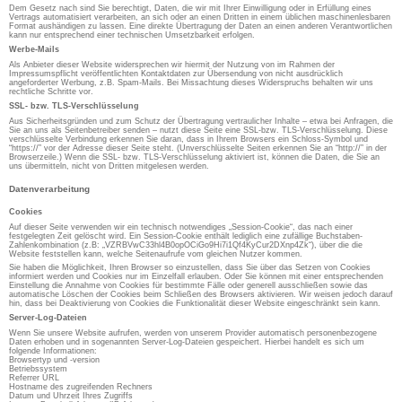
Dem Gesetz nach sind Sie berechtigt, Daten, die wir mit Ihrer Einwilligung oder in Erfüllung eines
Vertrags automatisiert verarbeiten, an sich oder an einen Dritten in einem üblichen maschinenlesbaren
Format aushändigen zu lassen. Eine direkte Übertragung der Daten an einen anderen Verantwortlichen
kann nur entsprechend einer technischen Umsetzbarkeit erfolgen.
Werbe-Mails
Als Anbieter dieser Website widersprechen wir hiermit der Nutzung von im Rahmen der
Impressumspflicht veröffentlichten Kontaktdaten zur Übersendung von nicht ausdrücklich
angeforderter Werbung, z.B. Spam-Mails. Bei Missachtung dieses Widerspruchs behalten wir uns
rechtliche Schritte vor.
SSL- bzw. TLS-Verschlüsselung
Aus Sicherheitsgründen und zum Schutz der Übertragung vertraulicher Inhalte – etwa bei Anfragen, die
Sie an uns als Seitenbetreiber senden – nutzt diese Seite eine SSL-bzw. TLS-Verschlüsselung. Diese
verschlüsselte Verbindung erkennen Sie daran, dass in Ihrem Browsers ein Schloss-Symbol und
“https://” vor der Adresse dieser Seite steht. (Unverschlüsselte Seiten erkennen Sie an “http://” in der
Browserzeile.) Wenn die SSL- bzw. TLS-Verschlüsselung aktiviert ist, können die Daten, die Sie an
uns übermitteln, nicht von Dritten mitgelesen werden.
Datenverarbeitung
Cookies
Auf dieser Seite verwenden wir ein technisch notwendiges „Session-Cookie“, das nach einer
festgelegten Zeit gelöscht wird. Ein Session-Cookie enthält lediglich eine zufällige Buchstaben-
Zahlenkombination (z.B: „VZRBVwC33hl4B0opOCiGo9Hi7i1Qf4KyCur2DXnp4Zk“), über die die
Website feststellen kann, welche Seitenaufrufe vom gleichen Nutzer kommen.
Sie haben die Möglichkeit, Ihren Browser so einzustellen, dass Sie über das Setzen von Cookies
informiert werden und Cookies nur im Einzelfall erlauben. Oder Sie können mit einer entsprechenden
Einstellung die Annahme von Cookies für bestimmte Fälle oder generell ausschließen sowie das
automatische Löschen der Cookies beim Schließen des Browsers aktivieren. Wir weisen jedoch darauf
hin, dass bei Deaktivierung von Cookies die Funktionalität dieser Website eingeschränkt sein kann.
Server-Log-Dateien
Wenn Sie unsere Website aufrufen, werden von unserem Provider automatisch personenbezogene
Daten erhoben und in sogenannten Server-Log-Dateien gespeichert. Hierbei handelt es sich um
folgende Informationen:
Browsertyp und -version
Betriebssystem
Referrer URL
Hostname des zugreifenden Rechners
Datum und Uhrzeit Ihres Zugriffs