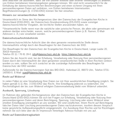
Bitte beachten Sie außerdem, dass Sie von unserer Website über externe Verlinkungen zu anderen,
von Dritten betriebenen Internetangeboten gelangen können. Wir sind nicht verantwortlich für die
Einhaltung der datenschutzrechtlichen Bestimmungen und einen sicheren Umgang mit Ihren
personenbezogenen Daten auf verlinkten, von Dritten betriebenen Internetseiten.
Begriffsbestimmungen (§. 4 DSG-EKD) können Sie hier einsehen.
Hinweis zur verantwortlichen Stelle
Verantwortlich im Sinne des Kirchengesetzes über den Datenschutz der Evangelischen Kirche in
Deutschland (DSG-EKD), der Datenschutz-Grundverordnung (DS-GVO) sowie sonstiger
datenschutzrechtlicher Vorgaben, die kirchliche Stellen anzuwenden haben, ist:
*Verantwortliche Stelle nennt man die natürliche oder juristische Person, die allein oder gemeinsam mit
anderen darüber entscheidet, warum, welche personenbezogenen Daten (z.B. Namen, E-Mail-
Adressen o. Ä.) wie verarbeitet werden.
Datenschutzaufsichtsbehörde
Die datenschutzrechtliche Aufsicht über die oben genannte verantwortliche Stelle dieses
Internetauftritts erfolgt durch den Beauftragten für den Datenschutz der EKD.
Der Beauftragte für den Datenschutz der Evangelischen Kirche in Deutschland, Lange Laube 20,
30419 Hannover
Telefon 05 11 / 76 81 28-0,
info@datenschutz.ekd.de
,
https://datenschutz.ekd.de
Sofern Sie der Ansicht sind, bei der Erhebung, Verarbeitung oder Nutzung Ihrer personenbezogenen
Daten durch den Internetauftritt der oben genannten verantwortlichen Stelle in ihren Rechten verletzt
worden zu sein, sollten Sie sich zunächst an die zuständige Außenstelle des Beauftragten für
Datenschutz der EKD wenden:
Außenstelle für die Datenschutzregion Süd des BfD-EKD, Hafenbad 22, 89073 Ulm, Telefon 0731-
140593-0, E-Mail:
sued@datenschutz.ekd.de
Recht auf Widerruf
In vielen Fällen ist eine Verarbeitung Ihrer Daten nur mit Ihrer ausdrücklichen Einwilligung möglich. Sie
haben gemäß § 11 Abs. 3 DSG-EKD das Recht, Ihre Einwilligung jederzeit zu widerrufen. Die
Rechtmäßigkeit der bis zum Widerruf erfolgten Datenverarbeitung bleibt vom Widerruf unberührt.
Auskunft, Sperrung, Löschung
Im Rahmen des geltenden Kirchengesetzes über den Datenschutz der Evangelischen Kirche in
Deutschland (DSG-EKD) können Sie sich bei Fragen zur Erhebung, Verarbeitung oder Nutzung Ihrer
personenbezogenen Daten und deren Berichtigung, Sperrung, Löschung oder einem Widerruf einer
erteilten Einwilligung unentgeltlich an uns wenden. Wir sind verpflichtet, Ihrem Recht auf Berichtigung
falscher Daten oder Löschung personenbezogener Daten nachzukommen, insofern diesem Anspruch
keine gesetzliche Aufbewahrungspflicht entgegensteht. Zur Ausübung Ihrer Rechte und für Rückfragen
nehmen Sie sich bitte über die im Impressum hinterlegte Adresse Kontakt mit uns auf.
Recht auf Datenübertragbarkeit