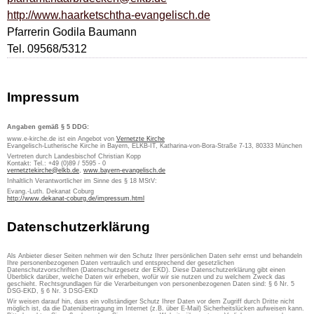
http://www.haarketschtha-evangelisch.de
Pfarrerin Godila Baumann
Tel. 09568/5312
Impressum
Angaben gemäß § 5 DDG:
www.e-kirche.de ist ein Angebot von
Vernetzte Kirche
Evangelisch-Lutherische Kirche in Bayern, ELKB-IT, Katharina-von-Bora-Straße 7-13, 80333 München
Vertreten durch Landesbischof Christian Kopp
Kontakt: Tel.: +49 (0)89 / 5595 - 0
vernetztekirche@elkb.de
,
www.bayern-evangelisch.de
Inhaltlich Verantwortlicher im Sinne des § 18 MStV:
Evang.-Luth. Dekanat Coburg
http://www.dekanat-coburg.de/impressum.html
Datenschutzerklärung
Als Anbieter dieser Seiten nehmen wir den Schutz Ihrer persönlichen Daten sehr ernst und behandeln
Ihre personenbezogenen Daten vertraulich und entsprechend der gesetzlichen
Datenschutzvorschriften (Datenschutzgesetz der EKD). Diese Datenschutzerklärung gibt einen
Überblick darüber, welche Daten wir erheben, wofür wir sie nutzen und zu welchem Zweck das
geschieht. Rechtsgrundlagen für die Verarbeitungen von personenbezogenen Daten sind: § 6 Nr. 5
DSG-EKD, § 6 Nr. 3 DSG-EKD
Wir weisen darauf hin, dass ein vollständiger Schutz Ihrer Daten vor dem Zugriff durch Dritte nicht
möglich ist, da die Datenübertragung im Internet (z.B. über E-Mail) Sicherheitslücken aufweisen kann.