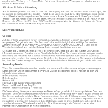
angeforderter Werbung, z.B. Spam-Mails. Bei Missachtung dieses Widerspruchs behalten wir uns
rechtliche Schritte vor.
SSL- bzw. TLS-Verschlüsselung
Aus Sicherheitsgründen und zum Schutz der Übertragung vertraulicher Inhalte – etwa bei Anfragen, die
Sie an uns als Seitenbetreiber senden – nutzt diese Seite eine SSL-bzw. TLS-Verschlüsselung. Diese
verschlüsselte Verbindung erkennen Sie daran, dass in Ihrem Browsers ein Schloss-Symbol und
“https://” vor der Adresse dieser Seite steht. (Unverschlüsselte Seiten erkennen Sie an “http://” in der
Browserzeile.) Wenn die SSL- bzw. TLS-Verschlüsselung aktiviert ist, können die Daten, die Sie an
uns übermitteln, nicht von Dritten mitgelesen werden.
Datenverarbeitung
Cookies
Auf dieser Seite verwenden wir ein technisch notwendiges „Session-Cookie“, das nach einer
festgelegten Zeit gelöscht wird. Ein Session-Cookie enthält lediglich eine zufällige Buchstaben-
Zahlenkombination (z.B: „VZRBVwC33hl4B0opOCiGo9Hi7i1Qf4KyCur2DXnp4Zk“), über die die
Website feststellen kann, welche Seitenaufrufe vom gleichen Nutzer kommen.
Sie haben die Möglichkeit, Ihren Browser so einzustellen, dass Sie über das Setzen von Cookies
informiert werden und Cookies nur im Einzelfall erlauben. Oder Sie können mit einer entsprechenden
Einstellung die Annahme von Cookies für bestimmte Fälle oder generell ausschließen sowie das
automatische Löschen der Cookies beim Schließen des Browsers aktivieren. Wir weisen jedoch darauf
hin, dass bei Deaktivierung von Cookies die Funktionalität dieser Website eingeschränkt sein kann.
Server-Log-Dateien
Wenn Sie unsere Website aufrufen, werden von unserem Provider automatisch personenbezogene
Daten erhoben und in sogenannten Server-Log-Dateien gespeichert. Hierbei handelt es sich um
folgende Informationen:
Browsertyp und -version
Betriebssystem
Referrer URL
Hostname des zugreifenden Rechners
Datum und Uhrzeit Ihres Zugriffs
Internet-Protokoll-Adresse (IP-Adresse)
Die Verarbeitung dieser personenbezogenen Daten erfolgt grundsätzlich in anonymisierter Form aus
funktions- und sicherheitsrelevanten Gründen sowie zur Optimierung der Website. Rückschlüsse auf
Ihre Person sind nicht möglich. Diese Datenverarbeitung dient der Erfüllung unserer Aufgaben. Das
heißt, sie ist nach § 6 Ziffer 3 DSG-EKD zulässig. Wir führen diese personenbezogenen Daten nicht
mit anderen Datenquellen zusammen. Eine Datenweitergabe an Dritte findet nur statt, soweit dies
zum Betrieb unserer Website erforderlich ist. Eine Übermittlung in ein Drittland oder an eine
internationale Organisation ist nicht beabsichtigt.