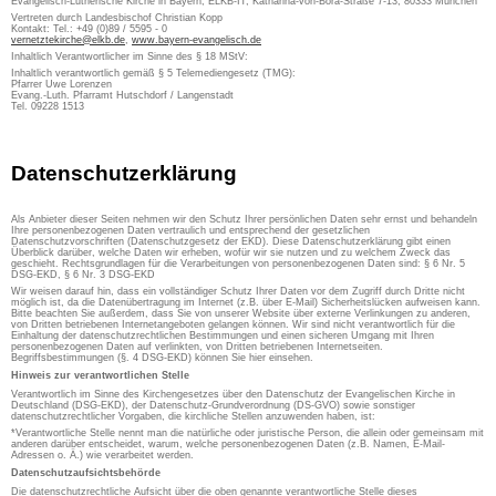
Evangelisch-Lutherische Kirche in Bayern, ELKB-IT, Katharina-von-Bora-Straße 7-13, 80333 München
Vertreten durch Landesbischof Christian Kopp
Kontakt: Tel.: +49 (0)89 / 5595 - 0
vernetztekirche@elkb.de
,
www.bayern-evangelisch.de
Inhaltlich Verantwortlicher im Sinne des § 18 MStV:
Inhaltlich verantwortlich gemäß § 5 Telemediengesetz (TMG):
Pfarrer Uwe Lorenzen
Evang.-Luth. Pfarramt Hutschdorf / Langenstadt
Tel. 09228 1513
Datenschutzerklärung
Als Anbieter dieser Seiten nehmen wir den Schutz Ihrer persönlichen Daten sehr ernst und behandeln
Ihre personenbezogenen Daten vertraulich und entsprechend der gesetzlichen
Datenschutzvorschriften (Datenschutzgesetz der EKD). Diese Datenschutzerklärung gibt einen
Überblick darüber, welche Daten wir erheben, wofür wir sie nutzen und zu welchem Zweck das
geschieht. Rechtsgrundlagen für die Verarbeitungen von personenbezogenen Daten sind: § 6 Nr. 5
DSG-EKD, § 6 Nr. 3 DSG-EKD
Wir weisen darauf hin, dass ein vollständiger Schutz Ihrer Daten vor dem Zugriff durch Dritte nicht
möglich ist, da die Datenübertragung im Internet (z.B. über E-Mail) Sicherheitslücken aufweisen kann.
Bitte beachten Sie außerdem, dass Sie von unserer Website über externe Verlinkungen zu anderen,
von Dritten betriebenen Internetangeboten gelangen können. Wir sind nicht verantwortlich für die
Einhaltung der datenschutzrechtlichen Bestimmungen und einen sicheren Umgang mit Ihren
personenbezogenen Daten auf verlinkten, von Dritten betriebenen Internetseiten.
Begriffsbestimmungen (§. 4 DSG-EKD) können Sie hier einsehen.
Hinweis zur verantwortlichen Stelle
Verantwortlich im Sinne des Kirchengesetzes über den Datenschutz der Evangelischen Kirche in
Deutschland (DSG-EKD), der Datenschutz-Grundverordnung (DS-GVO) sowie sonstiger
datenschutzrechtlicher Vorgaben, die kirchliche Stellen anzuwenden haben, ist:
*Verantwortliche Stelle nennt man die natürliche oder juristische Person, die allein oder gemeinsam mit
anderen darüber entscheidet, warum, welche personenbezogenen Daten (z.B. Namen, E-Mail-
Adressen o. Ä.) wie verarbeitet werden.
Datenschutzaufsichtsbehörde
Die datenschutzrechtliche Aufsicht über die oben genannte verantwortliche Stelle dieses