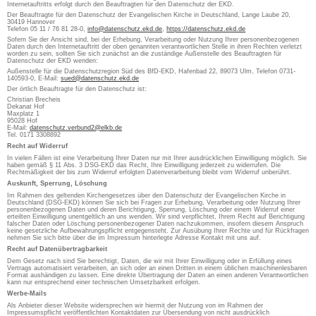
Internetauftritts erfolgt durch den Beauftragten für den Datenschutz der EKD.
Der Beauftragte für den Datenschutz der Evangelischen Kirche in Deutschland, Lange Laube 20,
30419 Hannover
Telefon 05 11 / 76 81 28-0,
info@datenschutz.ekd.de
,
https://datenschutz.ekd.de
Sofern Sie der Ansicht sind, bei der Erhebung, Verarbeitung oder Nutzung Ihrer personenbezogenen
Daten durch den Internetauftritt der oben genannten verantwortlichen Stelle in ihren Rechten verletzt
worden zu sein, sollten Sie sich zunächst an die zuständige Außenstelle des Beauftragten für
Datenschutz der EKD wenden:
Außenstelle für die Datenschutzregion Süd des BfD-EKD, Hafenbad 22, 89073 Ulm, Telefon 0731-
140593-0, E-Mail:
sued@datenschutz.ekd.de
Der örtlich Beauftragte für den Datenschutz ist:
Christian Brecheis
Dekanat Hof
Maxplatz 1
95028 Hof
E-Mail:
datenschutz.verbund2@elkb.de
Tel. 0171 3308892
Recht auf Widerruf
In vielen Fällen ist eine Verarbeitung Ihrer Daten nur mit Ihrer ausdrücklichen Einwilligung möglich. Sie
haben gemäß § 11 Abs. 3 DSG-EKD das Recht, Ihre Einwilligung jederzeit zu widerrufen. Die
Rechtmäßigkeit der bis zum Widerruf erfolgten Datenverarbeitung bleibt vom Widerruf unberührt.
Auskunft, Sperrung, Löschung
Im Rahmen des geltenden Kirchengesetzes über den Datenschutz der Evangelischen Kirche in
Deutschland (DSG-EKD) können Sie sich bei Fragen zur Erhebung, Verarbeitung oder Nutzung Ihrer
personenbezogenen Daten und deren Berichtigung, Sperrung, Löschung oder einem Widerruf einer
erteilten Einwilligung unentgeltlich an uns wenden. Wir sind verpflichtet, Ihrem Recht auf Berichtigung
falscher Daten oder Löschung personenbezogener Daten nachzukommen, insofern diesem Anspruch
keine gesetzliche Aufbewahrungspflicht entgegensteht. Zur Ausübung Ihrer Rechte und für Rückfragen
nehmen Sie sich bitte über die im Impressum hinterlegte Adresse Kontakt mit uns auf.
Recht auf Datenübertragbarkeit
Dem Gesetz nach sind Sie berechtigt, Daten, die wir mit Ihrer Einwilligung oder in Erfüllung eines
Vertrags automatisiert verarbeiten, an sich oder an einen Dritten in einem üblichen maschinenlesbaren
Format aushändigen zu lassen. Eine direkte Übertragung der Daten an einen anderen Verantwortlichen
kann nur entsprechend einer technischen Umsetzbarkeit erfolgen.
Werbe-Mails
Als Anbieter dieser Website widersprechen wir hiermit der Nutzung von im Rahmen der
Impressumspflicht veröffentlichten Kontaktdaten zur Übersendung von nicht ausdrücklich