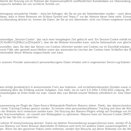
 hiermit der Nutzung von im Rahmen der Impressumspflicht veröffentlichten Kontaktdaten zur Übersendung 
spruchs behalten wir uns rechtliche Schritte vor.
rtragung vertraulicher Inhalte – etwa bei Anfragen, die Sie an uns als Seitenbetreiber senden – nutzt die
aran, dass in Ihrem Browsers ein Schloss-Symbol und “https://” vor der Adresse dieser Seite steht. (Unvers
chlüsselung aktiviert ist, können die Daten, die Sie an uns übermitteln, nicht von Dritten mitgelesen werd
otwendiges „Session-Cookie“, das nach einer festgelegten Zeit gelöscht wird. Ein Session-Cookie enthält led
iGo9Hi7i1Qf4KyCur2DXnp4Zk“), über die die Website feststellen kann, welche Seitenaufrufe vom gleic
inzustellen, dass Sie über das Setzen von Cookies informiert werden und Cookies nur im Einzelfall erlauben
immte Fälle oder generell ausschließen sowie das automatische Löschen der Cookies beim Schließen des Br
nktionalität dieser Website eingeschränkt sein kann.
 unserem Provider automatisch personenbezogene Daten erhoben und in sogenannten Server-Log-Dateien g
en erfolgt grundsätzlich in anonymisierter Form aus funktions- und sicherheitsrelevanten Gründen sowie 
rarbeitung dient der Erfüllung unserer Aufgaben. Das heißt, sie ist nach § 6 Ziffer 3 DSG-EKD zulässig. W
eitergabe an Dritte findet nur statt, soweit dies zum Betrieb unserer Website erforderlich ist. Eine Übermi
t.
gsauswertung ein Plugin der Open-Source-Webanalytik-Plattform Matomo (ehem. Piwik), das datenschutzkon
er keine Tracking-Cookies gesetzt werden. So können ohne personenbeziehbares Tracking und ohne die Weit
der Website noch verbessert werden kann. Die Nutzung des Matomo-Plugins erfolgt auf Grundlage von Art.
se des Nutzerverhaltens, um sowohl sein Webangebot zu optimieren. Matomo kann ein Session-Cookie ('M
g für das Opt-Out zu speichern.
Funktion IP-Anonymisierung aktiviert. Damit ein direkter Personenbezug ausgeschlossen kann, werden IP-A
 von Matomo von Ihrem Browser übermittelte IP-Adresse wird nicht mit anderen Daten zusammengeführt. Es 
ier. Wenn Sie den gesetzten Haken unten entfernen, werden Ihre Besuche auf dieser Webseite von der We