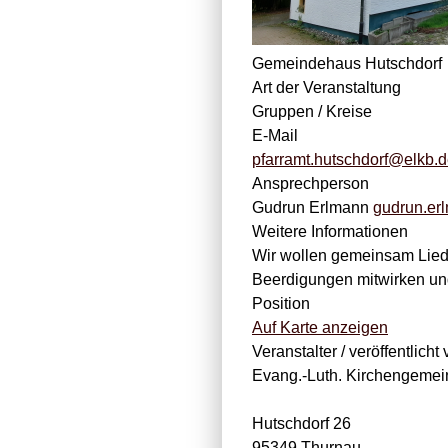
Gemeindehaus Hutschdorf
Art der Veranstaltung
Gruppen / Kreise
E-Mail
pfarramt.hutschdorf@elkb.
Ansprechperson
Gudrun Erlmann
gudrun.er
Weitere Informationen
Wir wollen gemeinsam Liede
Beerdigungen mitwirken und
Position
Auf Karte anzeigen
Veranstalter / veröffentlicht 
Evang.-Luth. Kirchengemei
Hutschdorf 26
95349 Thurnau