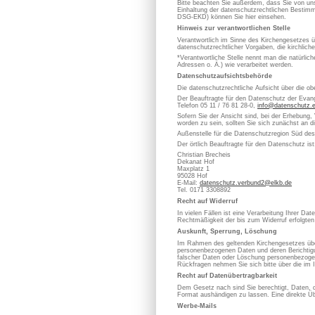
Bitte beachten Sie außerdem, dass Sie von uns
Einhaltung der datenschutzrechtlichen Bestimm
DSG-EKD) können Sie hier einsehen.
Hinweis zur verantwortlichen Stelle
Verantwortlich im Sinne des Kirchengesetzes
datenschutzrechtlicher Vorgaben, die kirchlich
*Verantwortliche Stelle nennt man die natürli
Adressen o. Ä.) wie verarbeitet werden.
Datenschutzaufsichtsbehörde
Die datenschutzrechtliche Aufsicht über die ob
Der Beauftragte für den Datenschutz der Evan
Telefon 05 11 / 76 81 28-0,
info@datenschutz.
Sofern Sie der Ansicht sind, bei der Erhebung,
worden zu sein, sollten Sie sich zunächst an 
Außenstelle für die Datenschutzregion Süd de
Der örtlich Beauftragte für den Datenschutz ist
Christian Brecheis
Dekanat Hof
Maxplatz 1
95028 Hof
E-Mail:
datenschutz.verbund2@elkb.de
Tel. 0171 3308892
Recht auf Widerruf
In vielen Fällen ist eine Verarbeitung Ihrer D
Rechtmäßigkeit der bis zum Widerruf erfolgten
Auskunft, Sperrung, Löschung
Im Rahmen des geltenden Kirchengesetzes über
personenbezogenen Daten und deren Berichtigung
falscher Daten oder Löschung personenbezoge
Rückfragen nehmen Sie sich bitte über die im 
Recht auf Datenübertragbarkeit
Dem Gesetz nach sind Sie berechtigt, Daten, die
Format aushändigen zu lassen. Eine direkte Üb
Werbe-Mails