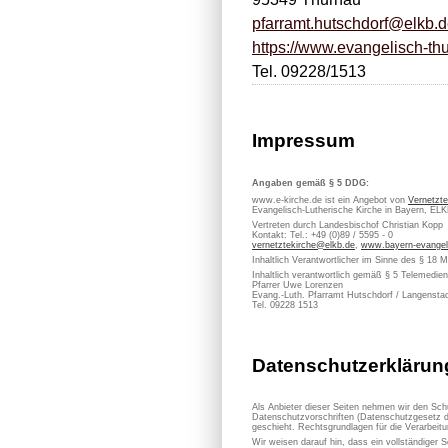
pfarramt.hutschdorf@elkb.
https://www.evangelisch-thu
Tel. 09228/1513
Impressum
Angaben gemäß § 5 DDG:
www.e-kirche.de ist ein Angebot von
Vernetzte
Evangelisch-Lutherische Kirche in Bayern, EL
Vertreten durch Landesbischof Christian Kopp
Kontakt: Tel.: +49 (0)89 / 5595 - 0
vernetztekirche@elkb.de
,
www.bayern-evangel
Inhaltlich Verantwortlicher im Sinne des § 18 
Inhaltlich verantwortlich gemäß § 5 Telemedi
Pfarrer Uwe Lorenzen
Evang.-Luth. Pfarramt Hutschdorf / Langensta
Tel. 09228 1513
Datenschutzerklärun
Als Anbieter dieser Seiten nehmen wir den Sch
Datenschutzvorschriften (Datenschutzgesetz d
geschieht. Rechtsgrundlagen für die Verarbe
Wir weisen darauf hin, dass ein vollständiger S