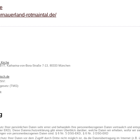
de
rnauerland-rotmaintal.de/
 Kirche
KB-IT, Katharina-von-Bora-Straße 7-13, 80333 München
isch.de
MStV:
engesetz (TMG):
dt
g
utz Ihrer persönlichen Daten sehr ernst und behandeln Ihre personenbezogenen Daten vertraulich und ents
er EKD). Diese Datenschutzerklärung gibt einen Überblick darüber, welche Daten wir erheben, wofür wir 
itungen von personenbezogenen Daten sind: § 6 Nr. 5 DSG-EKD, § 6 Nr. 3 DSG-EKD
chutz Ihrer Daten vor dem Zugriff durch Dritte nicht möglich ist, da die Datenübertragung im Internet (z.B.