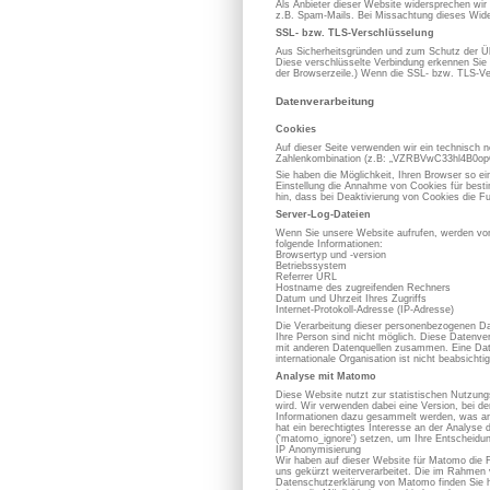
Als Anbieter dieser Website widersprechen wir
z.B. Spam-Mails. Bei Missachtung dieses Wider
SSL- bzw. TLS-Verschlüsselung
Aus Sicherheitsgründen und zum Schutz der Übe
Diese verschlüsselte Verbindung erkennen Sie d
der Browserzeile.) Wenn die SSL- bzw. TLS-Vers
Datenverarbeitung
Cookies
Auf dieser Seite verwenden wir ein technisch n
Zahlenkombination (z.B: „VZRBVwC33hl4B0opOC
Sie haben die Möglichkeit, Ihren Browser so e
Einstellung die Annahme von Cookies für best
hin, dass bei Deaktivierung von Cookies die Fu
Server-Log-Dateien
Wenn Sie unsere Website aufrufen, werden von
folgende Informationen:
Browsertyp und -version
Betriebssystem
Referrer URL
Hostname des zugreifenden Rechners
Datum und Uhrzeit Ihres Zugriffs
Internet-Protokoll-Adresse (IP-Adresse)
Die Verarbeitung dieser personenbezogenen Dat
Ihre Person sind nicht möglich. Diese Datenve
mit anderen Datenquellen zusammen. Eine Datenw
internationale Organisation ist nicht beabsichtig
Analyse mit Matomo
Diese Website nutzt zur statistischen Nutzun
wird. Wir verwenden dabei eine Version, bei d
Informationen dazu gesammelt werden, was an 
hat ein berechtigtes Interesse an der Analy
('matomo_ignore') setzen, um Ihre Entscheidun
IP Anonymisierung
Wir haben auf dieser Website für Matomo die 
uns gekürzt weiterverarbeitet. Die im Rahmen
Datenschutzerklärung von Matomo finden Sie h