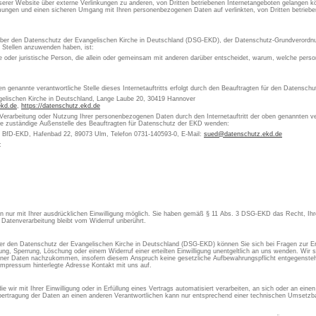
erer Website über externe Verlinkungen zu anderen, von Dritten betriebenen Internetangeboten gelangen kön
ungen und einen sicheren Umgang mit Ihren personenbezogenen Daten auf verlinkten, von Dritten betrieben
 über den Datenschutz der Evangelischen Kirche in Deutschland (DSG-EKD), der Datenschutz-Grundverordn
e Stellen anzuwenden haben, ist:
che oder juristische Person, die allein oder gemeinsam mit anderen darüber entscheidet, warum, welche pe
en genannte verantwortliche Stelle dieses Internetauftritts erfolgt durch den Beauftragten für den Datensch
gelischen Kirche in Deutschland, Lange Laube 20, 30419 Hannover
ekd.de
,
https://datenschutz.ekd.de
 Verarbeitung oder Nutzung Ihrer personenbezogenen Daten durch den Internetauftritt der oben genannten ver
die zuständige Außenstelle des Beauftragten für Datenschutz der EKD wenden:
s BfD-EKD, Hafenbad 22, 89073 Ulm, Telefon 0731-140593-0, E-Mail:
sued@datenschutz.ekd.de
:
aten nur mit Ihrer ausdrücklichen Einwilligung möglich. Sie haben gemäß § 11 Abs. 3 DSG-EKD das Recht, Ihre
 Datenverarbeitung bleibt vom Widerruf unberührt.
 den Datenschutz der Evangelischen Kirche in Deutschland (DSG-EKD) können Sie sich bei Fragen zur Er
, Sperrung, Löschung oder einem Widerruf einer erteilten Einwilligung unentgeltlich an uns wenden. Wir si
ner Daten nachzukommen, insofern diesem Anspruch keine gesetzliche Aufbewahrungspflicht entgegensteht
Impressum hinterlegte Adresse Kontakt mit uns auf.
 wir mit Ihrer Einwilligung oder in Erfüllung eines Vertrags automatisiert verarbeiten, an sich oder an ein
ertragung der Daten an einen anderen Verantwortlichen kann nur entsprechend einer technischen Umsetzbar