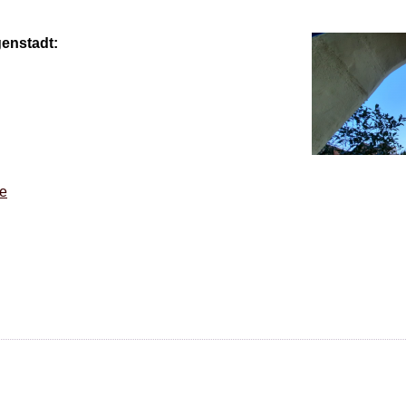
enstadt:
de