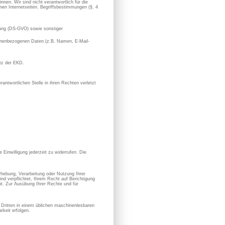
nen. Wir sind nicht verantwortlich für die
en Internetseiten. Begriffsbestimmungen (§. 4
ung (DS-GVO) sowie sonstiger
rsonenbezogenen Daten (z.B. Namen, E-Mail-
utz der EKD.
antwortlichen Stelle in ihren Rechten verletzt
 Einwilligung jederzeit zu widerrufen. Die
hebung, Verarbeitung oder Nutzung Ihrer
nd verpflichtet, Ihrem Recht auf Berichtigung
. Zur Ausübung Ihrer Rechte und für
en Dritten in einem üblichen maschinenlesbaren
keit erfolgen.