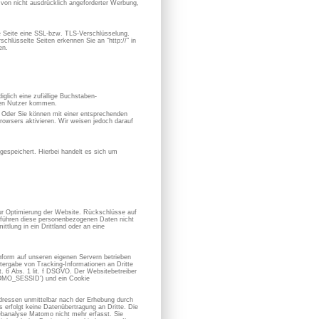
von nicht ausdrücklich angeforderter Werbung,
se Seite eine SSL-bzw. TLS-Verschlüsselung.
chlüsselte Seiten erkennen Sie an “http://” in
en.
iglich eine zufällige Buchstaben-
hen Nutzer kommen.
. Oder Sie können mit einer entsprechenden
owsers aktivieren. Wir weisen jedoch darauf
espeichert. Hierbei handelt es sich um
zur Optimierung der Website. Rückschlüsse auf
ir führen diese personenbezogenen Daten nicht
ttlung in ein Drittland oder an eine
form auf unseren eigenen Servern betrieben
ergabe von Tracking-Informationen an Dritte
 6 Abs. 1 lit. f DSGVO. Der Websitebetreiber
ATOMO_SESSID') und ein Cookie
dressen unmittelbar nach der Erhebung durch
erfolgt keine Datenübertragung an Dritte. Die
banalyse Matomo nicht mehr erfasst. Sie