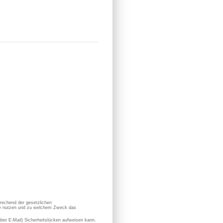
prechend der gesetzlichen
sie nutzen und zu welchem Zweck das
 über E-Mail) Sicherheitslücken aufweisen kann.