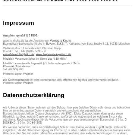
Impressum
Angaben gemäß § 5 DDG:
www.e-kirche.de ist ein Angebot von
Vernetzte Kirche
Evangelisch-Lutherische Kirche in Bayern, ELKB-IT, Katharina-von-Bora-Straße 7-13, 80333 München
Vertreten durch Landesbischof Christian Kopp
Kontakt: Tel.: +49 (0)89 / 5595 - 0
vernetztekirche@elkb.de
,
www.bayern-evangelisch.de
Inhaltlich Verantwortlicher im Sinne des § 18 MStV:
Inhaltlich verantwortlich gemäß § 5 Telemediengesetz (TMG):
Pfarramt Untersteinach
Tel. (09225) 208
Pfarrerin Sigrun Wagner
Die Kirchengemeinde ist eine Körperschaft des öffentlichen Rechts und wird vertreten durch
Pfarrerin Sigrun Wagner
Datenschutzerklärung
Als Anbieter dieser Seiten nehmen wir den Schutz Ihrer persönlichen Daten sehr ernst und behandeln
Ihre personenbezogenen Daten vertraulich und entsprechend der gesetzlichen
Datenschutzvorschriften (Datenschutzgesetz der EKD). Diese Datenschutzerklärung gibt einen
Überblick darüber, welche Daten wir erheben, wofür wir sie nutzen und zu welchem Zweck das
geschieht. Rechtsgrundlagen für die Verarbeitungen von personenbezogenen Daten sind: § 6 Nr. 5
DSG-EKD, § 6 Nr. 3 DSG-EKD
Wir weisen darauf hin, dass ein vollständiger Schutz Ihrer Daten vor dem Zugriff durch Dritte nicht
möglich ist, da die Datenübertragung im Internet (z.B. über E-Mail) Sicherheitslücken aufweisen kann.
Bitte beachten Sie außerdem, dass Sie von unserer Website über externe Verlinkungen zu anderen,