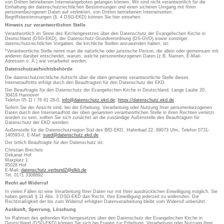
von Dritten betriebenen Internetangeboten gelangen können. Wir sind nicht verantwortlich für die
Einhaltung der datenschutzrechtlichen Bestimmungen und einen sicheren Umgang mit Ihren
personenbezogenen Daten auf verlinkten, von Dritten betriebenen Internetseiten.
Begriffsbestimmungen (§. 4 DSG-EKD) können Sie hier einsehen.
Hinweis zur verantwortlichen Stelle
Verantwortlich im Sinne des Kirchengesetzes über den Datenschutz der Evangelischen Kirche in
Deutschland (DSG-EKD), der Datenschutz-Grundverordnung (DS-GVO) sowie sonstiger
datenschutzrechtlicher Vorgaben, die kirchliche Stellen anzuwenden haben, ist:
*Verantwortliche Stelle nennt man die natürliche oder juristische Person, die allein oder gemeinsam mit
anderen darüber entscheidet, warum, welche personenbezogenen Daten (z.B. Namen, E-Mail-
Adressen o. Ä.) wie verarbeitet werden.
Datenschutzaufsichtsbehörde
Die datenschutzrechtliche Aufsicht über die oben genannte verantwortliche Stelle dieses
Internetauftritts erfolgt durch den Beauftragten für den Datenschutz der EKD.
Der Beauftragte für den Datenschutz der Evangelischen Kirche in Deutschland, Lange Laube 20,
30419 Hannover
Telefon 05 11 / 76 81 28-0,
info@datenschutz.ekd.de
,
https://datenschutz.ekd.de
Sofern Sie der Ansicht sind, bei der Erhebung, Verarbeitung oder Nutzung Ihrer personenbezogenen
Daten durch den Internetauftritt der oben genannten verantwortlichen Stelle in ihren Rechten verletzt
worden zu sein, sollten Sie sich zunächst an die zuständige Außenstelle des Beauftragten für
Datenschutz der EKD wenden:
Außenstelle für die Datenschutzregion Süd des BfD-EKD, Hafenbad 22, 89073 Ulm, Telefon 0731-
140593-0, E-Mail:
sued@datenschutz.ekd.de
Der örtlich Beauftragte für den Datenschutz ist:
Christian Brecheis
Dekanat Hof
Maxplatz 1
95028 Hof
E-Mail:
datenschutz.verbund2@elkb.de
Tel. 0171 3308892
Recht auf Widerruf
In vielen Fällen ist eine Verarbeitung Ihrer Daten nur mit Ihrer ausdrücklichen Einwilligung möglich. Sie
haben gemäß § 11 Abs. 3 DSG-EKD das Recht, Ihre Einwilligung jederzeit zu widerrufen. Die
Rechtmäßigkeit der bis zum Widerruf erfolgten Datenverarbeitung bleibt vom Widerruf unberührt.
Auskunft, Sperrung, Löschung
Im Rahmen des geltenden Kirchengesetzes über den Datenschutz der Evangelischen Kirche in
Deutschland (DSG-EKD) können Sie sich bei Fragen zur Erhebung, Verarbeitung oder Nutzung Ihrer