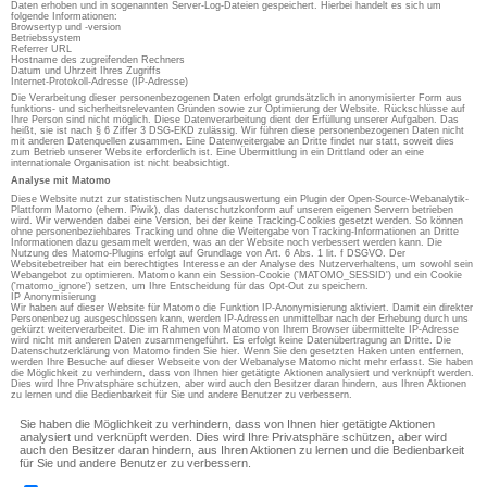
Daten erhoben und in sogenannten Server-Log-Dateien gespeichert. Hierbei handelt es sich um
folgende Informationen:
Browsertyp und -version
Betriebssystem
Referrer URL
Hostname des zugreifenden Rechners
Datum und Uhrzeit Ihres Zugriffs
Internet-Protokoll-Adresse (IP-Adresse)
Die Verarbeitung dieser personenbezogenen Daten erfolgt grundsätzlich in anonymisierter Form aus
funktions- und sicherheitsrelevanten Gründen sowie zur Optimierung der Website. Rückschlüsse auf
Ihre Person sind nicht möglich. Diese Datenverarbeitung dient der Erfüllung unserer Aufgaben. Das
heißt, sie ist nach § 6 Ziffer 3 DSG-EKD zulässig. Wir führen diese personenbezogenen Daten nicht
mit anderen Datenquellen zusammen. Eine Datenweitergabe an Dritte findet nur statt, soweit dies
zum Betrieb unserer Website erforderlich ist. Eine Übermittlung in ein Drittland oder an eine
internationale Organisation ist nicht beabsichtigt.
Analyse mit Matomo
Diese Website nutzt zur statistischen Nutzungsauswertung ein Plugin der Open-Source-Webanalytik-
Plattform Matomo (ehem. Piwik), das datenschutzkonform auf unseren eigenen Servern betrieben
wird. Wir verwenden dabei eine Version, bei der keine Tracking-Cookies gesetzt werden. So können
ohne personenbeziehbares Tracking und ohne die Weitergabe von Tracking-Informationen an Dritte
Informationen dazu gesammelt werden, was an der Website noch verbessert werden kann. Die
Nutzung des Matomo-Plugins erfolgt auf Grundlage von Art. 6 Abs. 1 lit. f DSGVO. Der
Websitebetreiber hat ein berechtigtes Interesse an der Analyse des Nutzerverhaltens, um sowohl sein
Webangebot zu optimieren. Matomo kann ein Session-Cookie ('MATOMO_SESSID') und ein Cookie
('matomo_ignore') setzen, um Ihre Entscheidung für das Opt-Out zu speichern.
IP Anonymisierung
Wir haben auf dieser Website für Matomo die Funktion IP-Anonymisierung aktiviert. Damit ein direkter
Personenbezug ausgeschlossen kann, werden IP-Adressen unmittelbar nach der Erhebung durch uns
gekürzt weiterverarbeitet. Die im Rahmen von Matomo von Ihrem Browser übermittelte IP-Adresse
wird nicht mit anderen Daten zusammengeführt. Es erfolgt keine Datenübertragung an Dritte. Die
Datenschutzerklärung von Matomo finden Sie hier. Wenn Sie den gesetzten Haken unten entfernen,
werden Ihre Besuche auf dieser Webseite von der Webanalyse Matomo nicht mehr erfasst. Sie haben
die Möglichkeit zu verhindern, dass von Ihnen hier getätigte Aktionen analysiert und verknüpft werden.
Dies wird Ihre Privatsphäre schützen, aber wird auch den Besitzer daran hindern, aus Ihren Aktionen
zu lernen und die Bedienbarkeit für Sie und andere Benutzer zu verbessern.