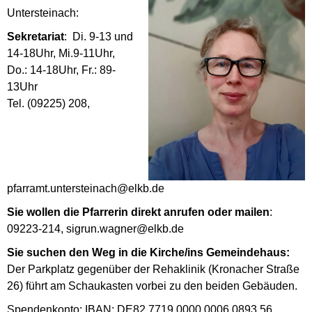
Untersteinach:
Sekretariat
: Di. 9-13 und
14-18Uhr, Mi.9-11Uhr,
Do.: 14-18Uhr, Fr.: 89-
13Uhr
Tel. (09225) 208,
pfarramt.untersteinach@elkb.de
Sie wollen die Pfarrerin direkt anrufen oder mailen
:
09223-214, sigrun.wagner@elkb.de
Sie suchen den Weg in die Kirche/ins Gemeindehaus:
Der Parkplatz gegenüber der Rehaklinik (Kronacher Straße
26) führt am Schaukasten vorbei zu den beiden Gebäuden.
Spendenkonto: IBAN: DE82 7719 0000 0006 0893 56