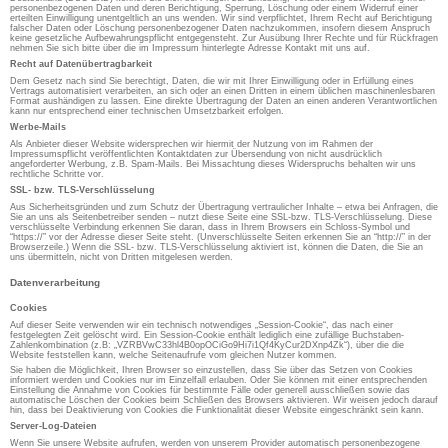
personenbezogenen Daten und deren Berichtigung, Sperrung, Löschung oder einem Widerruf einer
erteilten Einwilligung unentgeltlich an uns wenden. Wir sind verpflichtet, Ihrem Recht auf Berichtigung
falscher Daten oder Löschung personenbezogener Daten nachzukommen, insofern diesem Anspruch
keine gesetzliche Aufbewahrungspflicht entgegensteht. Zur Ausübung Ihrer Rechte und für Rückfragen
nehmen Sie sich bitte über die im Impressum hinterlegte Adresse Kontakt mit uns auf.
Recht auf Datenübertragbarkeit
Dem Gesetz nach sind Sie berechtigt, Daten, die wir mit Ihrer Einwilligung oder in Erfüllung eines
Vertrags automatisiert verarbeiten, an sich oder an einen Dritten in einem üblichen maschinenlesbaren
Format aushändigen zu lassen. Eine direkte Übertragung der Daten an einen anderen Verantwortlichen
kann nur entsprechend einer technischen Umsetzbarkeit erfolgen.
Werbe-Mails
Als Anbieter dieser Website widersprechen wir hiermit der Nutzung von im Rahmen der
Impressumspflicht veröffentlichten Kontaktdaten zur Übersendung von nicht ausdrücklich
angeforderter Werbung, z.B. Spam-Mails. Bei Missachtung dieses Widerspruchs behalten wir uns
rechtliche Schritte vor.
SSL- bzw. TLS-Verschlüsselung
Aus Sicherheitsgründen und zum Schutz der Übertragung vertraulicher Inhalte – etwa bei Anfragen, die
Sie an uns als Seitenbetreiber senden – nutzt diese Seite eine SSL-bzw. TLS-Verschlüsselung. Diese
verschlüsselte Verbindung erkennen Sie daran, dass in Ihrem Browsers ein Schloss-Symbol und
“https://” vor der Adresse dieser Seite steht. (Unverschlüsselte Seiten erkennen Sie an “http://” in der
Browserzeile.) Wenn die SSL- bzw. TLS-Verschlüsselung aktiviert ist, können die Daten, die Sie an
uns übermitteln, nicht von Dritten mitgelesen werden.
Datenverarbeitung
Cookies
Auf dieser Seite verwenden wir ein technisch notwendiges „Session-Cookie“, das nach einer
festgelegten Zeit gelöscht wird. Ein Session-Cookie enthält lediglich eine zufällige Buchstaben-
Zahlenkombination (z.B: „VZRBVwC33hl4B0opOCiGo9Hi7i1Qf4KyCur2DXnp4Zk“), über die die
Website feststellen kann, welche Seitenaufrufe vom gleichen Nutzer kommen.
Sie haben die Möglichkeit, Ihren Browser so einzustellen, dass Sie über das Setzen von Cookies
informiert werden und Cookies nur im Einzelfall erlauben. Oder Sie können mit einer entsprechenden
Einstellung die Annahme von Cookies für bestimmte Fälle oder generell ausschließen sowie das
automatische Löschen der Cookies beim Schließen des Browsers aktivieren. Wir weisen jedoch darauf
hin, dass bei Deaktivierung von Cookies die Funktionalität dieser Website eingeschränkt sein kann.
Server-Log-Dateien
Wenn Sie unsere Website aufrufen, werden von unserem Provider automatisch personenbezogene