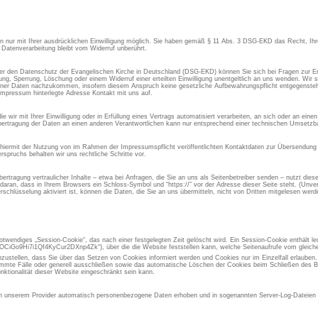
aten nur mit Ihrer ausdrücklichen Einwilligung möglich. Sie haben gemäß § 11 Abs. 3 DSG-EKD das Recht, Ihre
 Datenverarbeitung bleibt vom Widerruf unberührt.
 den Datenschutz der Evangelischen Kirche in Deutschland (DSG-EKD) können Sie sich bei Fragen zur Er
, Sperrung, Löschung oder einem Widerruf einer erteilten Einwilligung unentgeltlich an uns wenden. Wir si
ner Daten nachzukommen, insofern diesem Anspruch keine gesetzliche Aufbewahrungspflicht entgegensteht
Impressum hinterlegte Adresse Kontakt mit uns auf.
 wir mit Ihrer Einwilligung oder in Erfüllung eines Vertrags automatisiert verarbeiten, an sich oder an ein
ertragung der Daten an einen anderen Verantwortlichen kann nur entsprechend einer technischen Umsetzbar
 hiermit der Nutzung von im Rahmen der Impressumspflicht veröffentlichten Kontaktdaten zur Übersendung 
spruchs behalten wir uns rechtliche Schritte vor.
rtragung vertraulicher Inhalte – etwa bei Anfragen, die Sie an uns als Seitenbetreiber senden – nutzt die
aran, dass in Ihrem Browsers ein Schloss-Symbol und “https://” vor der Adresse dieser Seite steht. (Unvers
chlüsselung aktiviert ist, können die Daten, die Sie an uns übermitteln, nicht von Dritten mitgelesen werd
otwendiges „Session-Cookie“, das nach einer festgelegten Zeit gelöscht wird. Ein Session-Cookie enthält led
iGo9Hi7i1Qf4KyCur2DXnp4Zk“), über die die Website feststellen kann, welche Seitenaufrufe vom gleic
inzustellen, dass Sie über das Setzen von Cookies informiert werden und Cookies nur im Einzelfall erlauben
immte Fälle oder generell ausschließen sowie das automatische Löschen der Cookies beim Schließen des Br
nktionalität dieser Website eingeschränkt sein kann.
 unserem Provider automatisch personenbezogene Daten erhoben und in sogenannten Server-Log-Dateien g