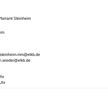
farramt Steinheim
eim
t.steinheim.mm@elkb.de
an.wieder@elkb.de
Uhr
Uhr