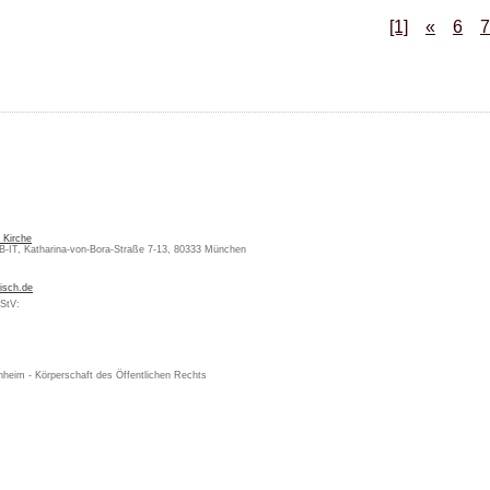
[1]
«
6
7
 Kirche
KB-IT, Katharina-von-Bora-Straße 7-13, 80333 München
isch.de
MStV:
nheim - Körperschaft des Öffentlichen Rechts