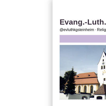
Evang.-Luth
@evluthkgsteinheim · Reli