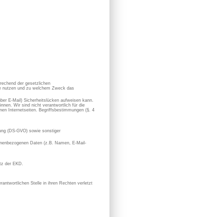
prechend der gesetzlichen
sie nutzen und zu welchem Zweck das
 über E-Mail) Sicherheitslücken aufweisen kann.
nen. Wir sind nicht verantwortlich für die
en Internetseiten. Begriffsbestimmungen (§. 4
ung (DS-GVO) sowie sonstiger
rsonenbezogenen Daten (z.B. Namen, E-Mail-
utz der EKD.
antwortlichen Stelle in ihren Rechten verletzt