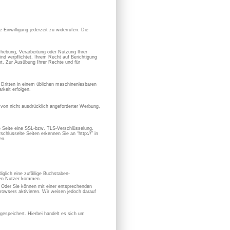
 Einwilligung jederzeit zu widerrufen. Die
hebung, Verarbeitung oder Nutzung Ihrer
nd verpflichtet, Ihrem Recht auf Berichtigung
. Zur Ausübung Ihrer Rechte und für
en Dritten in einem üblichen maschinenlesbaren
keit erfolgen.
von nicht ausdrücklich angeforderter Werbung,
se Seite eine SSL-bzw. TLS-Verschlüsselung.
chlüsselte Seiten erkennen Sie an “http://” in
en.
iglich eine zufällige Buchstaben-
hen Nutzer kommen.
. Oder Sie können mit einer entsprechenden
owsers aktivieren. Wir weisen jedoch darauf
espeichert. Hierbei handelt es sich um