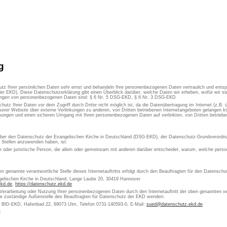
g
utz Ihrer persönlichen Daten sehr ernst und behandeln Ihre personenbezogenen Daten vertraulich und ents
er EKD). Diese Datenschutzerklärung gibt einen Überblick darüber, welche Daten wir erheben, wofür wir 
itungen von personenbezogenen Daten sind: § 6 Nr. 5 DSG-EKD, § 6 Nr. 3 DSG-EKD
chutz Ihrer Daten vor dem Zugriff durch Dritte nicht möglich ist, da die Datenübertragung im Internet (z.B.
erer Website über externe Verlinkungen zu anderen, von Dritten betriebenen Internetangeboten gelangen kön
ungen und einen sicheren Umgang mit Ihren personenbezogenen Daten auf verlinkten, von Dritten betrieben
 über den Datenschutz der Evangelischen Kirche in Deutschland (DSG-EKD), der Datenschutz-Grundverordn
e Stellen anzuwenden haben, ist:
che oder juristische Person, die allein oder gemeinsam mit anderen darüber entscheidet, warum, welche pe
en genannte verantwortliche Stelle dieses Internetauftritts erfolgt durch den Beauftragten für den Datensch
gelischen Kirche in Deutschland, Lange Laube 20, 30419 Hannover
ekd.de
,
https://datenschutz.ekd.de
 Verarbeitung oder Nutzung Ihrer personenbezogenen Daten durch den Internetauftritt der oben genannten ver
die zuständige Außenstelle des Beauftragten für Datenschutz der EKD wenden:
s BfD-EKD, Hafenbad 22, 89073 Ulm, Telefon 0731-140593-0, E-Mail:
sued@datenschutz.ekd.de
: