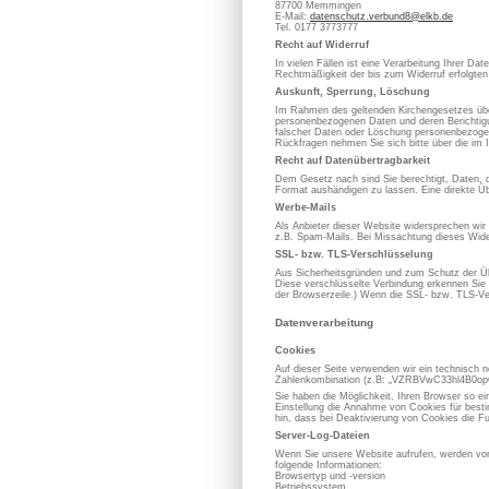
87700 Memmingen
E-Mail:
datenschutz.verbund8@elkb.de
Tel. 0177 3773777
Recht auf Widerruf
In vielen Fällen ist eine Verarbeitung Ihrer D
Rechtmäßigkeit der bis zum Widerruf erfolgten
Auskunft, Sperrung, Löschung
Im Rahmen des geltenden Kirchengesetzes über
personenbezogenen Daten und deren Berichtigung
falscher Daten oder Löschung personenbezoge
Rückfragen nehmen Sie sich bitte über die im 
Recht auf Datenübertragbarkeit
Dem Gesetz nach sind Sie berechtigt, Daten, die
Format aushändigen zu lassen. Eine direkte Üb
Werbe-Mails
Als Anbieter dieser Website widersprechen wir
z.B. Spam-Mails. Bei Missachtung dieses Wider
SSL- bzw. TLS-Verschlüsselung
Aus Sicherheitsgründen und zum Schutz der Übe
Diese verschlüsselte Verbindung erkennen Sie d
der Browserzeile.) Wenn die SSL- bzw. TLS-Vers
Datenverarbeitung
Cookies
Auf dieser Seite verwenden wir ein technisch n
Zahlenkombination (z.B: „VZRBVwC33hl4B0opOC
Sie haben die Möglichkeit, Ihren Browser so e
Einstellung die Annahme von Cookies für best
hin, dass bei Deaktivierung von Cookies die Fu
Server-Log-Dateien
Wenn Sie unsere Website aufrufen, werden von
folgende Informationen:
Browsertyp und -version
Betriebssystem