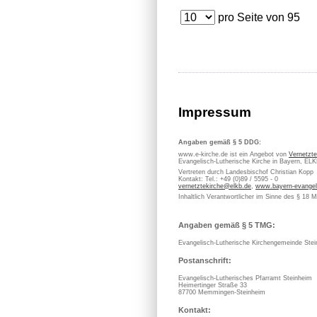
pro Seite von
95
Impressum
Angaben gemäß § 5 DDG:
www.e-kirche.de ist ein Angebot von
Vernetzte
Evangelisch-Lutherische Kirche in Bayern, EL
Vertreten durch Landesbischof Christian Kopp
Kontakt: Tel.: +49 (0)89 / 5595 - 0
vernetztekirche@elkb.de
,
www.bayern-evangel
Inhaltlich Verantwortlicher im Sinne des § 18 
Angaben gemäß § 5 TMG:
Evangelisch-Lutherische Kirchengemeinde Stei
Postanschrift:
Evangelisch-Lutherisches Pfarramt Steinheim
Heimertinger Straße 33
87700 Memmingen-Steinheim
Kontakt: