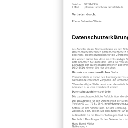
Telefon: 08331-2906
EMail: pfarramt.steinheim.mm@elkb.de
Vertreten durch:
Pfarrer Sebastian Wieder
Datenschutzerklärun
Als Anbieter dieser Seiten nehmen wir den Sch
Datenschutzvorschriften (Datenschutzgesetz d
geschieht. Rechtsgrundlagen für die Verarbe
Wir weisen darauf hin, dass ein vollständiger S
Bitte beachten Sie außerdem, dass Sie von uns
Einhaltung der datenschutzrechtlichen Bestimm
DSG-EKD) können Sie hier einsehen.
Hinweis zur verantwortlichen Stelle
Verantwortlich im Sinne des Kirchengesetzes
datenschutzrechtlicher Vorgaben, die kirchlich
*Verantwortliche Stelle nennt man die natürli
Adressen o. Ä.) wie verarbeitet werden.
Datenschutzaufsichtsbehörde
Die datenschutzrechtliche Aufsicht über die ob
Der Beauftragte für den Datenschutz der Evan
Telefon 05 11 / 76 81 28-0,
info@datenschutz.
Sofern Sie der Ansicht sind, bei der Erhebung,
worden zu sein, sollten Sie sich zunächst an 
Außenstelle für die Datenschutzregion Süd de
Der örtlich Beauftragte für den Datenschutz ist
Hans Bernd Müller
Nelkenweg 4