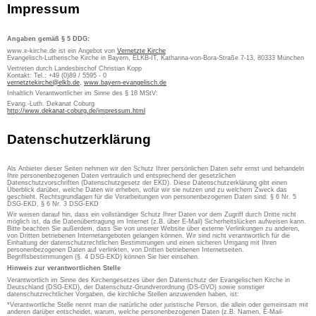
Impressum
Angaben gemäß § 5 DDG:
www.e-kirche.de ist ein Angebot von
Vernetzte Kirche
Evangelisch-Lutherische Kirche in Bayern, ELKB-IT, Katharina-von-Bora-Straße 7-13, 80333 München
Vertreten durch Landesbischof Christian Kopp
Kontakt: Tel.: +49 (0)89 / 5595 - 0
vernetztekirche@elkb.de
,
www.bayern-evangelisch.de
Inhaltlich Verantwortlicher im Sinne des § 18 MStV:
Evang.-Luth. Dekanat Coburg
http://www.dekanat-coburg.de/impressum.html
Datenschutzerklärung
Als Anbieter dieser Seiten nehmen wir den Schutz Ihrer persönlichen Daten sehr ernst und behandeln
Ihre personenbezogenen Daten vertraulich und entsprechend der gesetzlichen
Datenschutzvorschriften (Datenschutzgesetz der EKD). Diese Datenschutzerklärung gibt einen
Überblick darüber, welche Daten wir erheben, wofür wir sie nutzen und zu welchem Zweck das
geschieht. Rechtsgrundlagen für die Verarbeitungen von personenbezogenen Daten sind: § 6 Nr. 5
DSG-EKD, § 6 Nr. 3 DSG-EKD
Wir weisen darauf hin, dass ein vollständiger Schutz Ihrer Daten vor dem Zugriff durch Dritte nicht
möglich ist, da die Datenübertragung im Internet (z.B. über E-Mail) Sicherheitslücken aufweisen kann.
Bitte beachten Sie außerdem, dass Sie von unserer Website über externe Verlinkungen zu anderen,
von Dritten betriebenen Internetangeboten gelangen können. Wir sind nicht verantwortlich für die
Einhaltung der datenschutzrechtlichen Bestimmungen und einen sicheren Umgang mit Ihren
personenbezogenen Daten auf verlinkten, von Dritten betriebenen Internetseiten.
Begriffsbestimmungen (§. 4 DSG-EKD) können Sie hier einsehen.
Hinweis zur verantwortlichen Stelle
Verantwortlich im Sinne des Kirchengesetzes über den Datenschutz der Evangelischen Kirche in
Deutschland (DSG-EKD), der Datenschutz-Grundverordnung (DS-GVO) sowie sonstiger
datenschutzrechtlicher Vorgaben, die kirchliche Stellen anzuwenden haben, ist:
*Verantwortliche Stelle nennt man die natürliche oder juristische Person, die allein oder gemeinsam mit
anderen darüber entscheidet, warum, welche personenbezogenen Daten (z.B. Namen, E-Mail-