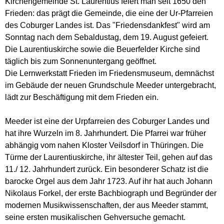
Kirchengemeinde St. Laurentius feiert man seit 1650 den
Frieden: das prägt die Gemeinde, die eine der Ur-Pfarreien
des Coburger Landes ist. Das "Friedensdankfest" wird am
Sonntag nach dem Sebaldustag, dem 19. August gefeiert.
Die Laurentiuskirche sowie die Beuerfelder Kirche sind
täglich bis zum Sonnenuntergang geöffnet.
Die Lernwerkstatt Frieden im Friedensmuseum, demnächst
im Gebäude der neuen Grundschule Meeder untergebracht,
lädt zur Beschäftigung mit dem Frieden ein.
Meeder ist eine der Urpfarreien des Coburger Landes und
hat ihre Wurzeln im 8. Jahrhundert. Die Pfarrei war früher
abhängig vom nahen Kloster Veilsdorf in Thüringen. Die
Türme der Laurentiuskirche, ihr ältester Teil, gehen auf das
11./ 12. Jahrhundert zurück. Ein besonderer Schatz ist die
barocke Orgel aus dem Jahr 1723. Auf ihr hat auch Johann
Nikolaus Forkel, der erste Bachbiograph und Begründer der
modernen Musikwissenschaften, der aus Meeder stammt,
seine ersten musikalischen Gehversuche gemacht.