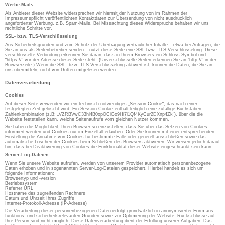
Werbe-Mails
Als Anbieter dieser Website widersprechen wir hiermit der Nutzung von im Rahmen der
Impressumspflicht veröffentlichten Kontaktdaten zur Übersendung von nicht ausdrücklich
angeforderter Werbung, z.B. Spam-Mails. Bei Missachtung dieses Widerspruchs behalten wir uns
rechtliche Schritte vor.
SSL- bzw. TLS-Verschlüsselung
Aus Sicherheitsgründen und zum Schutz der Übertragung vertraulicher Inhalte – etwa bei Anfragen, die
Sie an uns als Seitenbetreiber senden – nutzt diese Seite eine SSL-bzw. TLS-Verschlüsselung. Diese
verschlüsselte Verbindung erkennen Sie daran, dass in Ihrem Browsers ein Schloss-Symbol und
“https://” vor der Adresse dieser Seite steht. (Unverschlüsselte Seiten erkennen Sie an “http://” in der
Browserzeile.) Wenn die SSL- bzw. TLS-Verschlüsselung aktiviert ist, können die Daten, die Sie an
uns übermitteln, nicht von Dritten mitgelesen werden.
Datenverarbeitung
Cookies
Auf dieser Seite verwenden wir ein technisch notwendiges „Session-Cookie“, das nach einer
festgelegten Zeit gelöscht wird. Ein Session-Cookie enthält lediglich eine zufällige Buchstaben-
Zahlenkombination (z.B: „VZRBVwC33hl4B0opOCiGo9Hi7i1Qf4KyCur2DXnp4Zk“), über die die
Website feststellen kann, welche Seitenaufrufe vom gleichen Nutzer kommen.
Sie haben die Möglichkeit, Ihren Browser so einzustellen, dass Sie über das Setzen von Cookies
informiert werden und Cookies nur im Einzelfall erlauben. Oder Sie können mit einer entsprechenden
Einstellung die Annahme von Cookies für bestimmte Fälle oder generell ausschließen sowie das
automatische Löschen der Cookies beim Schließen des Browsers aktivieren. Wir weisen jedoch darauf
hin, dass bei Deaktivierung von Cookies die Funktionalität dieser Website eingeschränkt sein kann.
Server-Log-Dateien
Wenn Sie unsere Website aufrufen, werden von unserem Provider automatisch personenbezogene
Daten erhoben und in sogenannten Server-Log-Dateien gespeichert. Hierbei handelt es sich um
folgende Informationen:
Browsertyp und -version
Betriebssystem
Referrer URL
Hostname des zugreifenden Rechners
Datum und Uhrzeit Ihres Zugriffs
Internet-Protokoll-Adresse (IP-Adresse)
Die Verarbeitung dieser personenbezogenen Daten erfolgt grundsätzlich in anonymisierter Form aus
funktions- und sicherheitsrelevanten Gründen sowie zur Optimierung der Website. Rückschlüsse auf
Ihre Person sind nicht möglich. Diese Datenverarbeitung dient der Erfüllung unserer Aufgaben. Das