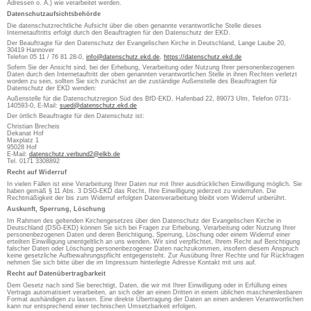
Adressen o. Ä.) wie verarbeitet werden.
Datenschutzaufsichtsbehörde
Die datenschutzrechtliche Aufsicht über die oben genannte verantwortliche Stelle dieses
Internetauftritts erfolgt durch den Beauftragten für den Datenschutz der EKD.
Der Beauftragte für den Datenschutz der Evangelischen Kirche in Deutschland, Lange Laube 20,
30419 Hannover
Telefon 05 11 / 76 81 28-0,
info@datenschutz.ekd.de
,
https://datenschutz.ekd.de
Sofern Sie der Ansicht sind, bei der Erhebung, Verarbeitung oder Nutzung Ihrer personenbezogenen
Daten durch den Internetauftritt der oben genannten verantwortlichen Stelle in ihren Rechten verletzt
worden zu sein, sollten Sie sich zunächst an die zuständige Außenstelle des Beauftragten für
Datenschutz der EKD wenden:
Außenstelle für die Datenschutzregion Süd des BfD-EKD, Hafenbad 22, 89073 Ulm, Telefon 0731-
140593-0, E-Mail:
sued@datenschutz.ekd.de
Der örtlich Beauftragte für den Datenschutz ist:
Christian Brecheis
Dekanat Hof
Maxplatz 1
95028 Hof
E-Mail:
datenschutz.verbund2@elkb.de
Tel. 0171 3308892
Recht auf Widerruf
In vielen Fällen ist eine Verarbeitung Ihrer Daten nur mit Ihrer ausdrücklichen Einwilligung möglich. Sie
haben gemäß § 11 Abs. 3 DSG-EKD das Recht, Ihre Einwilligung jederzeit zu widerrufen. Die
Rechtmäßigkeit der bis zum Widerruf erfolgten Datenverarbeitung bleibt vom Widerruf unberührt.
Auskunft, Sperrung, Löschung
Im Rahmen des geltenden Kirchengesetzes über den Datenschutz der Evangelischen Kirche in
Deutschland (DSG-EKD) können Sie sich bei Fragen zur Erhebung, Verarbeitung oder Nutzung Ihrer
personenbezogenen Daten und deren Berichtigung, Sperrung, Löschung oder einem Widerruf einer
erteilten Einwilligung unentgeltlich an uns wenden. Wir sind verpflichtet, Ihrem Recht auf Berichtigung
falscher Daten oder Löschung personenbezogener Daten nachzukommen, insofern diesem Anspruch
keine gesetzliche Aufbewahrungspflicht entgegensteht. Zur Ausübung Ihrer Rechte und für Rückfragen
nehmen Sie sich bitte über die im Impressum hinterlegte Adresse Kontakt mit uns auf.
Recht auf Datenübertragbarkeit
Dem Gesetz nach sind Sie berechtigt, Daten, die wir mit Ihrer Einwilligung oder in Erfüllung eines
Vertrags automatisiert verarbeiten, an sich oder an einen Dritten in einem üblichen maschinenlesbaren
Format aushändigen zu lassen. Eine direkte Übertragung der Daten an einen anderen Verantwortlichen
kann nur entsprechend einer technischen Umsetzbarkeit erfolgen.