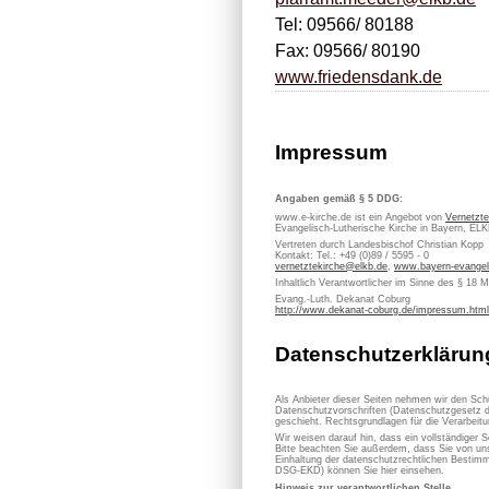
Tel: 09566/ 80188
Fax: 09566/ 80190
www.friedensdank.de
Impressum
Angaben gemäß § 5 DDG:
www.e-kirche.de ist ein Angebot von
Vernetzte
Evangelisch-Lutherische Kirche in Bayern, EL
Vertreten durch Landesbischof Christian Kopp
Kontakt: Tel.: +49 (0)89 / 5595 - 0
vernetztekirche@elkb.de
,
www.bayern-evangel
Inhaltlich Verantwortlicher im Sinne des § 18 
Evang.-Luth. Dekanat Coburg
http://www.dekanat-coburg.de/impressum.html
Datenschutzerklärun
Als Anbieter dieser Seiten nehmen wir den Sch
Datenschutzvorschriften (Datenschutzgesetz d
geschieht. Rechtsgrundlagen für die Verarbe
Wir weisen darauf hin, dass ein vollständiger S
Bitte beachten Sie außerdem, dass Sie von uns
Einhaltung der datenschutzrechtlichen Bestimm
DSG-EKD) können Sie hier einsehen.
Hinweis zur verantwortlichen Stelle