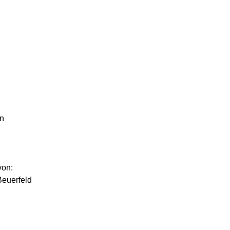
In
von:
euerfeld