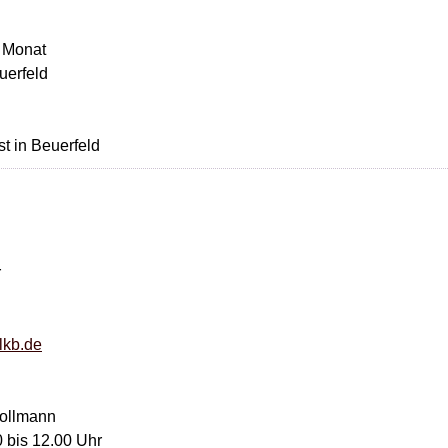
m Monat
uerfeld
t in Beuerfeld
r
lkb.de
Sollmann
 bis 12.00 Uhr