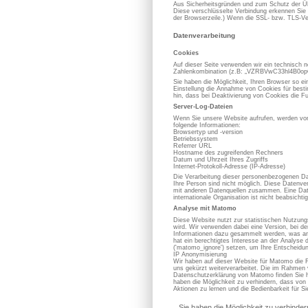
Aus Sicherheitsgründen und zum Schutz der Übe
Diese verschlüsselte Verbindung erkennen Sie d
der Browserzeile.) Wenn die SSL- bzw. TLS-Vers
Datenverarbeitung
Cookies
Auf dieser Seite verwenden wir ein technisch n
Zahlenkombination (z.B: „VZRBVwC33hl4B0opOC
Sie haben die Möglichkeit, Ihren Browser so e
Einstellung die Annahme von Cookies für best
hin, dass bei Deaktivierung von Cookies die Fu
Server-Log-Dateien
Wenn Sie unsere Website aufrufen, werden von
folgende Informationen:
Browsertyp und -version
Betriebssystem
Referrer URL
Hostname des zugreifenden Rechners
Datum und Uhrzeit Ihres Zugriffs
Internet-Protokoll-Adresse (IP-Adresse)
Die Verarbeitung dieser personenbezogenen Dat
Ihre Person sind nicht möglich. Diese Datenve
mit anderen Datenquellen zusammen. Eine Datenw
internationale Organisation ist nicht beabsichtig
Analyse mit Matomo
Diese Website nutzt zur statistischen Nutzun
wird. Wir verwenden dabei eine Version, bei d
Informationen dazu gesammelt werden, was an 
hat ein berechtigtes Interesse an der Analy
('matomo_ignore') setzen, um Ihre Entscheidun
IP Anonymisierung
Wir haben auf dieser Website für Matomo die 
uns gekürzt weiterverarbeitet. Die im Rahmen
Datenschutzerklärung von Matomo finden Sie h
haben die Möglichkeit zu verhindern, dass von 
Aktionen zu lernen und die Bedienbarkeit für S