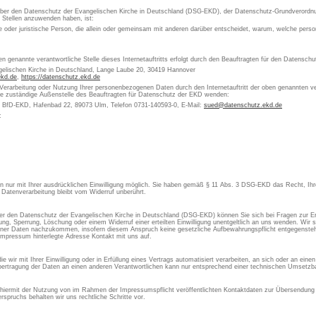
 über den Datenschutz der Evangelischen Kirche in Deutschland (DSG-EKD), der Datenschutz-Grundverordn
e Stellen anzuwenden haben, ist:
che oder juristische Person, die allein oder gemeinsam mit anderen darüber entscheidet, warum, welche pe
en genannte verantwortliche Stelle dieses Internetauftritts erfolgt durch den Beauftragten für den Datensch
gelischen Kirche in Deutschland, Lange Laube 20, 30419 Hannover
ekd.de
,
https://datenschutz.ekd.de
 Verarbeitung oder Nutzung Ihrer personenbezogenen Daten durch den Internetauftritt der oben genannten ver
die zuständige Außenstelle des Beauftragten für Datenschutz der EKD wenden:
s BfD-EKD, Hafenbad 22, 89073 Ulm, Telefon 0731-140593-0, E-Mail:
sued@datenschutz.ekd.de
:
aten nur mit Ihrer ausdrücklichen Einwilligung möglich. Sie haben gemäß § 11 Abs. 3 DSG-EKD das Recht, Ihre
 Datenverarbeitung bleibt vom Widerruf unberührt.
 den Datenschutz der Evangelischen Kirche in Deutschland (DSG-EKD) können Sie sich bei Fragen zur Er
, Sperrung, Löschung oder einem Widerruf einer erteilten Einwilligung unentgeltlich an uns wenden. Wir si
ner Daten nachzukommen, insofern diesem Anspruch keine gesetzliche Aufbewahrungspflicht entgegensteht
Impressum hinterlegte Adresse Kontakt mit uns auf.
 wir mit Ihrer Einwilligung oder in Erfüllung eines Vertrags automatisiert verarbeiten, an sich oder an ein
ertragung der Daten an einen anderen Verantwortlichen kann nur entsprechend einer technischen Umsetzbar
 hiermit der Nutzung von im Rahmen der Impressumspflicht veröffentlichten Kontaktdaten zur Übersendung 
spruchs behalten wir uns rechtliche Schritte vor.