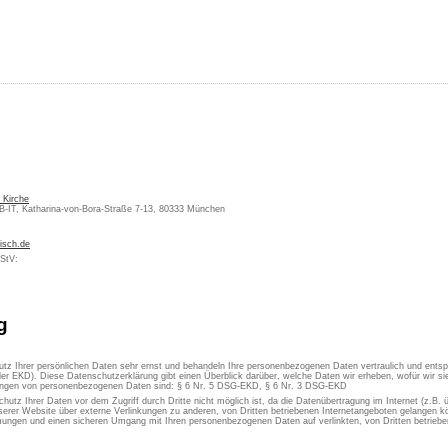
 Kirche
KB-IT, Katharina-von-Bora-Straße 7-13, 80333 München
isch.de
MStV:
g
utz Ihrer persönlichen Daten sehr ernst und behandeln Ihre personenbezogenen Daten vertraulich und ents
er EKD). Diese Datenschutzerklärung gibt einen Überblick darüber, welche Daten wir erheben, wofür wir 
itungen von personenbezogenen Daten sind: § 6 Nr. 5 DSG-EKD, § 6 Nr. 3 DSG-EKD
chutz Ihrer Daten vor dem Zugriff durch Dritte nicht möglich ist, da die Datenübertragung im Internet (z.B.
erer Website über externe Verlinkungen zu anderen, von Dritten betriebenen Internetangeboten gelangen kön
ungen und einen sicheren Umgang mit Ihren personenbezogenen Daten auf verlinkten, von Dritten betrieben