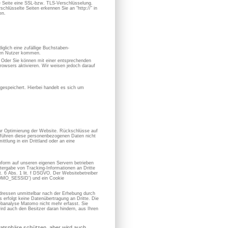
se Seite eine SSL-bzw. TLS-Verschlüsselung.
chlüsselte Seiten erkennen Sie an “http://” in
en.
iglich eine zufällige Buchstaben-
hen Nutzer kommen.
. Oder Sie können mit einer entsprechenden
owsers aktivieren. Wir weisen jedoch darauf
espeichert. Hierbei handelt es sich um
zur Optimierung der Website. Rückschlüsse auf
ir führen diese personenbezogenen Daten nicht
ttlung in ein Drittland oder an eine
form auf unseren eigenen Servern betrieben
ergabe von Tracking-Informationen an Dritte
 6 Abs. 1 lit. f DSGVO. Der Websitebetreiber
ATOMO_SESSID') und ein Cookie
dressen unmittelbar nach der Erhebung durch
erfolgt keine Datenübertragung an Dritte. Die
banalyse Matomo nicht mehr erfasst. Sie
ird auch den Besitzer daran hindern, aus Ihren