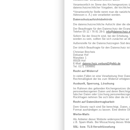
Verantwortlich im Sinne des Kirchengesetzes
datenschutzrechtlicher Vorgaben, die kirchlich
*Verantwortliche Stelle nennt man die natürli
Adressen o. Ä.) wie verarbeitet werden.
Datenschutzaufsichtsbehörde
Die datenschutzrechtliche Aufsicht über die ob
Der Beauftragte für den Datenschutz der Evan
Telefon 05 11 / 76 81 28-0,
info@datenschutz.
Sofern Sie der Ansicht sind, bei der Erhebung,
worden zu sein, sollten Sie sich zunächst an 
Außenstelle für die Datenschutzregion Süd de
Der örtlich Beauftragte für den Datenschutz ist
Christian Brecheis
Dekanat Hof
Maxplatz 1
95028 Hof
E-Mail:
datenschutz.verbund2@elkb.de
Tel. 0171 3308892
Recht auf Widerruf
In vielen Fällen ist eine Verarbeitung Ihrer D
Rechtmäßigkeit der bis zum Widerruf erfolgten
Auskunft, Sperrung, Löschung
Im Rahmen des geltenden Kirchengesetzes über
personenbezogenen Daten und deren Berichtigung
falscher Daten oder Löschung personenbezoge
Rückfragen nehmen Sie sich bitte über die im 
Recht auf Datenübertragbarkeit
Dem Gesetz nach sind Sie berechtigt, Daten, die
Format aushändigen zu lassen. Eine direkte Üb
Werbe-Mails
Als Anbieter dieser Website widersprechen wir
z.B. Spam-Mails. Bei Missachtung dieses Wider
SSL- bzw. TLS-Verschlüsselung