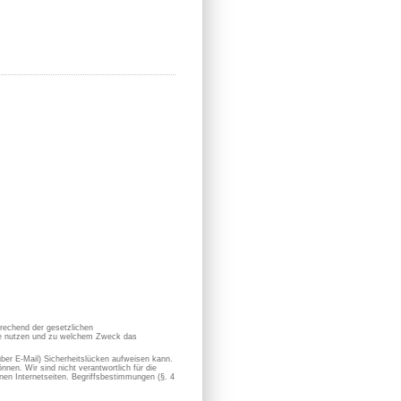
prechend der gesetzlichen
sie nutzen und zu welchem Zweck das
 über E-Mail) Sicherheitslücken aufweisen kann.
nen. Wir sind nicht verantwortlich für die
en Internetseiten. Begriffsbestimmungen (§. 4