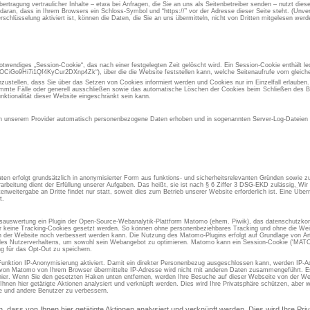
rtragung vertraulicher Inhalte – etwa bei Anfragen, die Sie an uns als Seitenbetreiber senden – nutzt die
aran, dass in Ihrem Browsers ein Schloss-Symbol und “https://” vor der Adresse dieser Seite steht. (Unvers
chlüsselung aktiviert ist, können die Daten, die Sie an uns übermitteln, nicht von Dritten mitgelesen werd
otwendiges „Session-Cookie“, das nach einer festgelegten Zeit gelöscht wird. Ein Session-Cookie enthält led
iGo9Hi7i1Qf4KyCur2DXnp4Zk“), über die die Website feststellen kann, welche Seitenaufrufe vom gleic
inzustellen, dass Sie über das Setzen von Cookies informiert werden und Cookies nur im Einzelfall erlauben
immte Fälle oder generell ausschließen sowie das automatische Löschen der Cookies beim Schließen des Br
nktionalität dieser Website eingeschränkt sein kann.
 unserem Provider automatisch personenbezogene Daten erhoben und in sogenannten Server-Log-Dateien g
en erfolgt grundsätzlich in anonymisierter Form aus funktions- und sicherheitsrelevanten Gründen sowie 
rarbeitung dient der Erfüllung unserer Aufgaben. Das heißt, sie ist nach § 6 Ziffer 3 DSG-EKD zulässig. W
eitergabe an Dritte findet nur statt, soweit dies zum Betrieb unserer Website erforderlich ist. Eine Übermi
t.
gsauswertung ein Plugin der Open-Source-Webanalytik-Plattform Matomo (ehem. Piwik), das datenschutzkon
er keine Tracking-Cookies gesetzt werden. So können ohne personenbeziehbares Tracking und ohne die Weit
der Website noch verbessert werden kann. Die Nutzung des Matomo-Plugins erfolgt auf Grundlage von Art.
se des Nutzerverhaltens, um sowohl sein Webangebot zu optimieren. Matomo kann ein Session-Cookie ('M
g für das Opt-Out zu speichern.
Funktion IP-Anonymisierung aktiviert. Damit ein direkter Personenbezug ausgeschlossen kann, werden IP-A
 von Matomo von Ihrem Browser übermittelte IP-Adresse wird nicht mit anderen Daten zusammengeführt. Es 
ier. Wenn Sie den gesetzten Haken unten entfernen, werden Ihre Besuche auf dieser Webseite von der We
Ihnen hier getätigte Aktionen analysiert und verknüpft werden. Dies wird Ihre Privatsphäre schützen, aber w
ie und andere Benutzer zu verbessern.