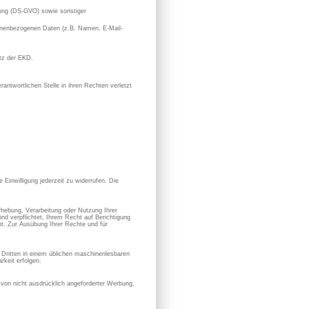
ung (DS-GVO) sowie sonstiger
rsonenbezogenen Daten (z.B. Namen, E-Mail-
utz der EKD.
antwortlichen Stelle in ihren Rechten verletzt
 Einwilligung jederzeit zu widerrufen. Die
hebung, Verarbeitung oder Nutzung Ihrer
nd verpflichtet, Ihrem Recht auf Berichtigung
. Zur Ausübung Ihrer Rechte und für
en Dritten in einem üblichen maschinenlesbaren
keit erfolgen.
von nicht ausdrücklich angeforderter Werbung,