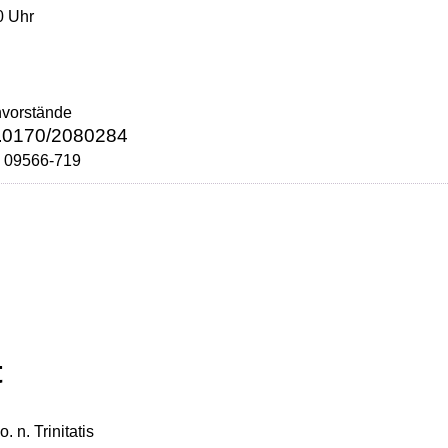
0 Uhr
nvorstände
0170/2080284
.
. 09566-719
t
. n. Trinitatis