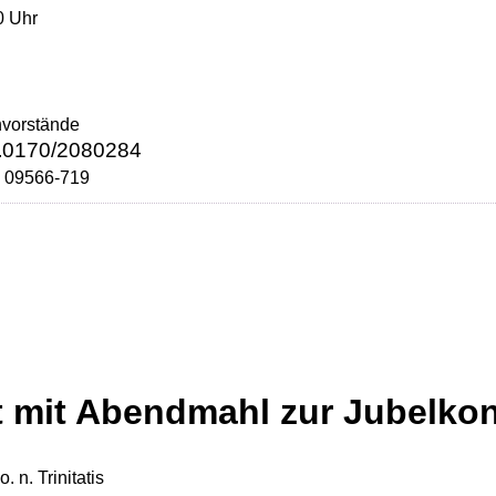
0 Uhr
nvorstände
0170/2080284
.
. 09566-719
t mit Abendmahl zur Jubelkon
. n. Trinitatis