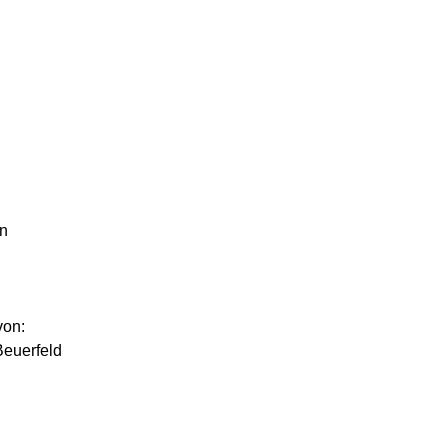
In
von:
euerfeld