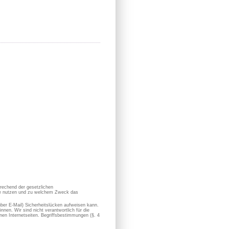
prechend der gesetzlichen
sie nutzen und zu welchem Zweck das
 über E-Mail) Sicherheitslücken aufweisen kann.
nen. Wir sind nicht verantwortlich für die
en Internetseiten. Begriffsbestimmungen (§. 4