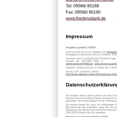
Tel: 09566/ 80188
Fax: 09566/ 80190
www.friedensdank.de
Impressum
Angaben gemäß § 5 DDG:
www.e-kirche.de ist ein Angebot von
Vernetzte
Evangelisch-Lutherische Kirche in Bayern, EL
Vertreten durch Landesbischof Christian Kopp
Kontakt: Tel.: +49 (0)89 / 5595 - 0
vernetztekirche@elkb.de
,
www.bayern-evangel
Inhaltlich Verantwortlicher im Sinne des § 18 
Evang.-Luth. Dekanat Coburg
http://www.dekanat-coburg.de/impressum.html
Datenschutzerklärun
Als Anbieter dieser Seiten nehmen wir den Sch
Datenschutzvorschriften (Datenschutzgesetz d
geschieht. Rechtsgrundlagen für die Verarbe
Wir weisen darauf hin, dass ein vollständiger S
Bitte beachten Sie außerdem, dass Sie von uns
Einhaltung der datenschutzrechtlichen Bestimm
DSG-EKD) können Sie hier einsehen.
Hinweis zur verantwortlichen Stelle