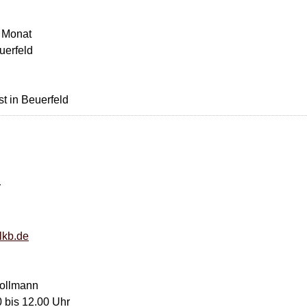
m Monat
uerfeld
t in Beuerfeld
r
lkb.de
Sollmann
 bis 12.00 Uhr