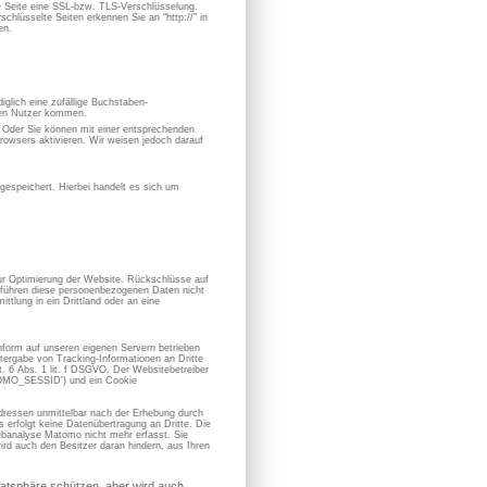
se Seite eine SSL-bzw. TLS-Verschlüsselung.
chlüsselte Seiten erkennen Sie an “http://” in
en.
iglich eine zufällige Buchstaben-
hen Nutzer kommen.
. Oder Sie können mit einer entsprechenden
owsers aktivieren. Wir weisen jedoch darauf
espeichert. Hierbei handelt es sich um
zur Optimierung der Website. Rückschlüsse auf
ir führen diese personenbezogenen Daten nicht
ttlung in ein Drittland oder an eine
form auf unseren eigenen Servern betrieben
ergabe von Tracking-Informationen an Dritte
 6 Abs. 1 lit. f DSGVO. Der Websitebetreiber
ATOMO_SESSID') und ein Cookie
dressen unmittelbar nach der Erhebung durch
erfolgt keine Datenübertragung an Dritte. Die
banalyse Matomo nicht mehr erfasst. Sie
ird auch den Besitzer daran hindern, aus Ihren