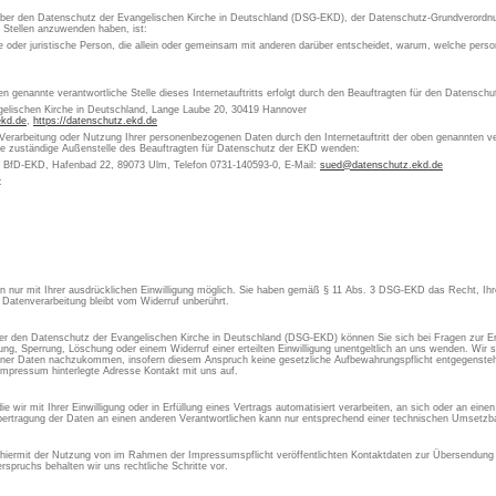
 über den Datenschutz der Evangelischen Kirche in Deutschland (DSG-EKD), der Datenschutz-Grundverordn
e Stellen anzuwenden haben, ist:
che oder juristische Person, die allein oder gemeinsam mit anderen darüber entscheidet, warum, welche pe
en genannte verantwortliche Stelle dieses Internetauftritts erfolgt durch den Beauftragten für den Datensch
gelischen Kirche in Deutschland, Lange Laube 20, 30419 Hannover
ekd.de
,
https://datenschutz.ekd.de
 Verarbeitung oder Nutzung Ihrer personenbezogenen Daten durch den Internetauftritt der oben genannten ver
die zuständige Außenstelle des Beauftragten für Datenschutz der EKD wenden:
s BfD-EKD, Hafenbad 22, 89073 Ulm, Telefon 0731-140593-0, E-Mail:
sued@datenschutz.ekd.de
:
aten nur mit Ihrer ausdrücklichen Einwilligung möglich. Sie haben gemäß § 11 Abs. 3 DSG-EKD das Recht, Ihre
 Datenverarbeitung bleibt vom Widerruf unberührt.
 den Datenschutz der Evangelischen Kirche in Deutschland (DSG-EKD) können Sie sich bei Fragen zur Er
, Sperrung, Löschung oder einem Widerruf einer erteilten Einwilligung unentgeltlich an uns wenden. Wir si
ner Daten nachzukommen, insofern diesem Anspruch keine gesetzliche Aufbewahrungspflicht entgegensteht
Impressum hinterlegte Adresse Kontakt mit uns auf.
 wir mit Ihrer Einwilligung oder in Erfüllung eines Vertrags automatisiert verarbeiten, an sich oder an ein
ertragung der Daten an einen anderen Verantwortlichen kann nur entsprechend einer technischen Umsetzbar
 hiermit der Nutzung von im Rahmen der Impressumspflicht veröffentlichten Kontaktdaten zur Übersendung 
spruchs behalten wir uns rechtliche Schritte vor.