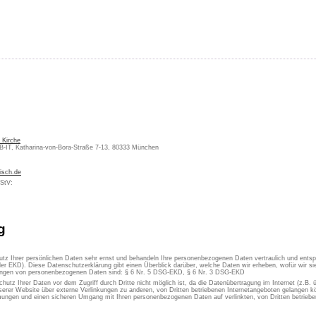
 Kirche
KB-IT, Katharina-von-Bora-Straße 7-13, 80333 München
isch.de
MStV:
g
utz Ihrer persönlichen Daten sehr ernst und behandeln Ihre personenbezogenen Daten vertraulich und ents
er EKD). Diese Datenschutzerklärung gibt einen Überblick darüber, welche Daten wir erheben, wofür wir 
itungen von personenbezogenen Daten sind: § 6 Nr. 5 DSG-EKD, § 6 Nr. 3 DSG-EKD
chutz Ihrer Daten vor dem Zugriff durch Dritte nicht möglich ist, da die Datenübertragung im Internet (z.B.
erer Website über externe Verlinkungen zu anderen, von Dritten betriebenen Internetangeboten gelangen kön
ungen und einen sicheren Umgang mit Ihren personenbezogenen Daten auf verlinkten, von Dritten betrieben