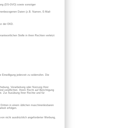
ung (DS-GVO) sowie sonstiger
rsonenbezogenen Daten (z.B. Namen, E-Mail-
utz der EKD.
antwortlichen Stelle in ihren Rechten verletzt
 Einwilligung jederzeit zu widerrufen. Die
hebung, Verarbeitung oder Nutzung Ihrer
nd verpflichtet, Ihrem Recht auf Berichtigung
. Zur Ausübung Ihrer Rechte und für
en Dritten in einem üblichen maschinenlesbaren
keit erfolgen.
von nicht ausdrücklich angeforderter Werbung,