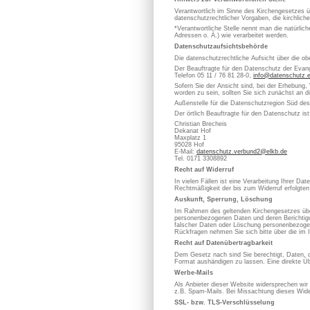
Verantwortlich im Sinne des Kirchengesetzes
datenschutzrechtlicher Vorgaben, die kirchlich
*Verantwortliche Stelle nennt man die natürli
Adressen o. Ä.) wie verarbeitet werden.
Datenschutzaufsichtsbehörde
Die datenschutzrechtliche Aufsicht über die ob
Der Beauftragte für den Datenschutz der Evan
Telefon 05 11 / 76 81 28-0,
info@datenschutz.
Sofern Sie der Ansicht sind, bei der Erhebung,
worden zu sein, sollten Sie sich zunächst an 
Außenstelle für die Datenschutzregion Süd de
Der örtlich Beauftragte für den Datenschutz ist
Christian Brecheis
Dekanat Hof
Maxplatz 1
95028 Hof
E-Mail:
datenschutz.verbund2@elkb.de
Tel. 0171 3308892
Recht auf Widerruf
In vielen Fällen ist eine Verarbeitung Ihrer D
Rechtmäßigkeit der bis zum Widerruf erfolgten
Auskunft, Sperrung, Löschung
Im Rahmen des geltenden Kirchengesetzes über
personenbezogenen Daten und deren Berichtigung
falscher Daten oder Löschung personenbezoge
Rückfragen nehmen Sie sich bitte über die im 
Recht auf Datenübertragbarkeit
Dem Gesetz nach sind Sie berechtigt, Daten, die
Format aushändigen zu lassen. Eine direkte Üb
Werbe-Mails
Als Anbieter dieser Website widersprechen wir
z.B. Spam-Mails. Bei Missachtung dieses Wider
SSL- bzw. TLS-Verschlüsselung