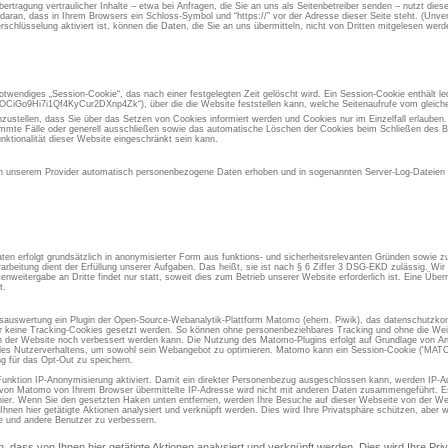
rtragung vertraulicher Inhalte – etwa bei Anfragen, die Sie an uns als Seitenbetreiber senden – nutzt die
aran, dass in Ihrem Browsers ein Schloss-Symbol und “https://” vor der Adresse dieser Seite steht. (Unvers
chlüsselung aktiviert ist, können die Daten, die Sie an uns übermitteln, nicht von Dritten mitgelesen werd
otwendiges „Session-Cookie“, das nach einer festgelegten Zeit gelöscht wird. Ein Session-Cookie enthält led
iGo9Hi7i1Qf4KyCur2DXnp4Zk“), über die die Website feststellen kann, welche Seitenaufrufe vom gleic
inzustellen, dass Sie über das Setzen von Cookies informiert werden und Cookies nur im Einzelfall erlauben
immte Fälle oder generell ausschließen sowie das automatische Löschen der Cookies beim Schließen des Br
nktionalität dieser Website eingeschränkt sein kann.
 unserem Provider automatisch personenbezogene Daten erhoben und in sogenannten Server-Log-Dateien g
en erfolgt grundsätzlich in anonymisierter Form aus funktions- und sicherheitsrelevanten Gründen sowie 
rarbeitung dient der Erfüllung unserer Aufgaben. Das heißt, sie ist nach § 6 Ziffer 3 DSG-EKD zulässig. W
eitergabe an Dritte findet nur statt, soweit dies zum Betrieb unserer Website erforderlich ist. Eine Übermi
t.
gsauswertung ein Plugin der Open-Source-Webanalytik-Plattform Matomo (ehem. Piwik), das datenschutzkon
er keine Tracking-Cookies gesetzt werden. So können ohne personenbeziehbares Tracking und ohne die Weit
der Website noch verbessert werden kann. Die Nutzung des Matomo-Plugins erfolgt auf Grundlage von Art.
se des Nutzerverhaltens, um sowohl sein Webangebot zu optimieren. Matomo kann ein Session-Cookie ('M
g für das Opt-Out zu speichern.
Funktion IP-Anonymisierung aktiviert. Damit ein direkter Personenbezug ausgeschlossen kann, werden IP-A
 von Matomo von Ihrem Browser übermittelte IP-Adresse wird nicht mit anderen Daten zusammengeführt. Es 
ier. Wenn Sie den gesetzten Haken unten entfernen, werden Ihre Besuche auf dieser Webseite von der We
Ihnen hier getätigte Aktionen analysiert und verknüpft werden. Dies wird Ihre Privatsphäre schützen, aber w
ie und andere Benutzer zu verbessern.