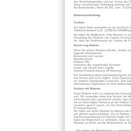
Aus Sicherheitsgründen und zum Schutz der Übe
Diese verschlüsselte Verbindung erkennen Sie d
der Browserzeile.) Wenn die SSL- bzw. TLS-Vers
Datenverarbeitung
Cookies
Auf dieser Seite verwenden wir ein technisch n
Zahlenkombination (z.B: „VZRBVwC33hl4B0opOC
Sie haben die Möglichkeit, Ihren Browser so e
Einstellung die Annahme von Cookies für best
hin, dass bei Deaktivierung von Cookies die Fu
Server-Log-Dateien
Wenn Sie unsere Website aufrufen, werden von
folgende Informationen:
Browsertyp und -version
Betriebssystem
Referrer URL
Hostname des zugreifenden Rechners
Datum und Uhrzeit Ihres Zugriffs
Internet-Protokoll-Adresse (IP-Adresse)
Die Verarbeitung dieser personenbezogenen Dat
Ihre Person sind nicht möglich. Diese Datenve
mit anderen Datenquellen zusammen. Eine Datenw
internationale Organisation ist nicht beabsichtig
Analyse mit Matomo
Diese Website nutzt zur statistischen Nutzun
wird. Wir verwenden dabei eine Version, bei d
Informationen dazu gesammelt werden, was an 
hat ein berechtigtes Interesse an der Analy
('matomo_ignore') setzen, um Ihre Entscheidun
IP Anonymisierung
Wir haben auf dieser Website für Matomo die 
uns gekürzt weiterverarbeitet. Die im Rahmen
Datenschutzerklärung von Matomo finden Sie h
haben die Möglichkeit zu verhindern, dass von 
Aktionen zu lernen und die Bedienbarkeit für S