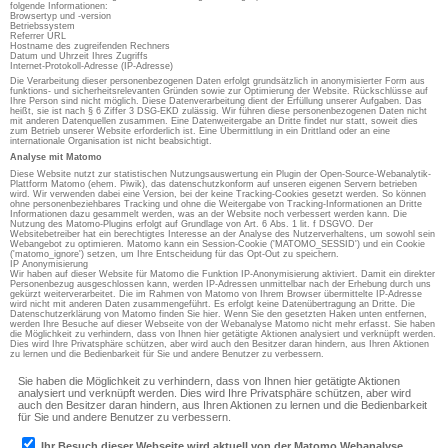
folgende Informationen:
Browsertyp und -version
Betriebssystem
Referrer URL
Hostname des zugreifenden Rechners
Datum und Uhrzeit Ihres Zugriffs
Internet-Protokoll-Adresse (IP-Adresse)
Die Verarbeitung dieser personenbezogenen Daten erfolgt grundsätzlich in anonymisierter Form aus
funktions- und sicherheitsrelevanten Gründen sowie zur Optimierung der Website. Rückschlüsse auf
Ihre Person sind nicht möglich. Diese Datenverarbeitung dient der Erfüllung unserer Aufgaben. Das
heißt, sie ist nach § 6 Ziffer 3 DSG-EKD zulässig. Wir führen diese personenbezogenen Daten nicht
mit anderen Datenquellen zusammen. Eine Datenweitergabe an Dritte findet nur statt, soweit dies
zum Betrieb unserer Website erforderlich ist. Eine Übermittlung in ein Drittland oder an eine
internationale Organisation ist nicht beabsichtigt.
Analyse mit Matomo
Diese Website nutzt zur statistischen Nutzungsauswertung ein Plugin der Open-Source-Webanalytik-
Plattform Matomo (ehem. Piwik), das datenschutzkonform auf unseren eigenen Servern betrieben
wird. Wir verwenden dabei eine Version, bei der keine Tracking-Cookies gesetzt werden. So können
ohne personenbeziehbares Tracking und ohne die Weitergabe von Tracking-Informationen an Dritte
Informationen dazu gesammelt werden, was an der Website noch verbessert werden kann. Die
Nutzung des Matomo-Plugins erfolgt auf Grundlage von Art. 6 Abs. 1 lit. f DSGVO. Der
Websitebetreiber hat ein berechtigtes Interesse an der Analyse des Nutzerverhaltens, um sowohl sein
Webangebot zu optimieren. Matomo kann ein Session-Cookie ('MATOMO_SESSID') und ein Cookie
('matomo_ignore') setzen, um Ihre Entscheidung für das Opt-Out zu speichern.
IP Anonymisierung
Wir haben auf dieser Website für Matomo die Funktion IP-Anonymisierung aktiviert. Damit ein direkter
Personenbezug ausgeschlossen kann, werden IP-Adressen unmittelbar nach der Erhebung durch uns
gekürzt weiterverarbeitet. Die im Rahmen von Matomo von Ihrem Browser übermittelte IP-Adresse
wird nicht mit anderen Daten zusammengeführt. Es erfolgt keine Datenübertragung an Dritte. Die
Datenschutzerklärung von Matomo finden Sie hier. Wenn Sie den gesetzten Haken unten entfernen,
werden Ihre Besuche auf dieser Webseite von der Webanalyse Matomo nicht mehr erfasst. Sie haben
die Möglichkeit zu verhindern, dass von Ihnen hier getätigte Aktionen analysiert und verknüpft werden.
Dies wird Ihre Privatsphäre schützen, aber wird auch den Besitzer daran hindern, aus Ihren Aktionen
zu lernen und die Bedienbarkeit für Sie und andere Benutzer zu verbessern.