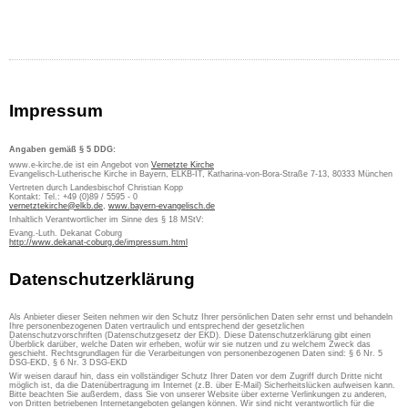
Impressum
Angaben gemäß § 5 DDG:
www.e-kirche.de ist ein Angebot von
Vernetzte Kirche
Evangelisch-Lutherische Kirche in Bayern, ELKB-IT, Katharina-von-Bora-Straße 7-13, 80333 München
Vertreten durch Landesbischof Christian Kopp
Kontakt: Tel.: +49 (0)89 / 5595 - 0
vernetztekirche@elkb.de
,
www.bayern-evangelisch.de
Inhaltlich Verantwortlicher im Sinne des § 18 MStV:
Evang.-Luth. Dekanat Coburg
http://www.dekanat-coburg.de/impressum.html
Datenschutzerklärung
Als Anbieter dieser Seiten nehmen wir den Schutz Ihrer persönlichen Daten sehr ernst und behandeln
Ihre personenbezogenen Daten vertraulich und entsprechend der gesetzlichen
Datenschutzvorschriften (Datenschutzgesetz der EKD). Diese Datenschutzerklärung gibt einen
Überblick darüber, welche Daten wir erheben, wofür wir sie nutzen und zu welchem Zweck das
geschieht. Rechtsgrundlagen für die Verarbeitungen von personenbezogenen Daten sind: § 6 Nr. 5
DSG-EKD, § 6 Nr. 3 DSG-EKD
Wir weisen darauf hin, dass ein vollständiger Schutz Ihrer Daten vor dem Zugriff durch Dritte nicht
möglich ist, da die Datenübertragung im Internet (z.B. über E-Mail) Sicherheitslücken aufweisen kann.
Bitte beachten Sie außerdem, dass Sie von unserer Website über externe Verlinkungen zu anderen,
von Dritten betriebenen Internetangeboten gelangen können. Wir sind nicht verantwortlich für die