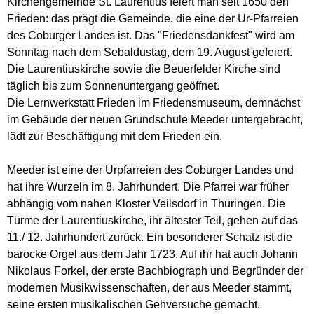
Kirchengemeinde St. Laurentius feiert man seit 1650 den
Frieden: das prägt die Gemeinde, die eine der Ur-Pfarreien
des Coburger Landes ist. Das "Friedensdankfest" wird am
Sonntag nach dem Sebaldustag, dem 19. August gefeiert.
Die Laurentiuskirche sowie die Beuerfelder Kirche sind
täglich bis zum Sonnenuntergang geöffnet.
Die Lernwerkstatt Frieden im Friedensmuseum, demnächst
im Gebäude der neuen Grundschule Meeder untergebracht,
lädt zur Beschäftigung mit dem Frieden ein.
Meeder ist eine der Urpfarreien des Coburger Landes und
hat ihre Wurzeln im 8. Jahrhundert. Die Pfarrei war früher
abhängig vom nahen Kloster Veilsdorf in Thüringen. Die
Türme der Laurentiuskirche, ihr ältester Teil, gehen auf das
11./ 12. Jahrhundert zurück. Ein besonderer Schatz ist die
barocke Orgel aus dem Jahr 1723. Auf ihr hat auch Johann
Nikolaus Forkel, der erste Bachbiograph und Begründer der
modernen Musikwissenschaften, der aus Meeder stammt,
seine ersten musikalischen Gehversuche gemacht.