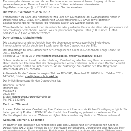
Einhaltung der datenschutzrechtlichen Bestimmungen und einen sicheren Umgang mit Ihren
personenbezogenen Daten auf verlinkten, von Dritten betriebenen Internetseiten.
Begriffsbestimmungen (§. 4 DSG-EKD) können Sie hier einsehen.
Hinweis zur verantwortlichen Stelle
Verantwortlich im Sinne des Kirchengesetzes über den Datenschutz der Evangelischen Kirche in
Deutschland (DSG-EKD), der Datenschutz-Grundverordnung (DS-GVO) sowie sonstiger
datenschutzrechtlicher Vorgaben, die kirchliche Stellen anzuwenden haben, ist:
*Verantwortliche Stelle nennt man die natürliche oder juristische Person, die allein oder gemeinsam mit
anderen darüber entscheidet, warum, welche personenbezogenen Daten (z.B. Namen, E-Mail-
Adressen o. Ä.) wie verarbeitet werden.
Datenschutzaufsichtsbehörde
Die datenschutzrechtliche Aufsicht über die oben genannte verantwortliche Stelle dieses
Internetauftritts erfolgt durch den Beauftragten für den Datenschutz der EKD.
Der Beauftragte für den Datenschutz der Evangelischen Kirche in Deutschland, Lange Laube 20,
30419 Hannover
Telefon 05 11 / 76 81 28-0,
info@datenschutz.ekd.de
,
https://datenschutz.ekd.de
Sofern Sie der Ansicht sind, bei der Erhebung, Verarbeitung oder Nutzung Ihrer personenbezogenen
Daten durch den Internetauftritt der oben genannten verantwortlichen Stelle in ihren Rechten verletzt
worden zu sein, sollten Sie sich zunächst an die zuständige Außenstelle des Beauftragten für
Datenschutz der EKD wenden:
Außenstelle für die Datenschutzregion Süd des BfD-EKD, Hafenbad 22, 89073 Ulm, Telefon 0731-
140593-0, E-Mail:
sued@datenschutz.ekd.de
Der örtlich Beauftragte für den Datenschutz ist:
Christian Brecheis
Dekanat Hof
Maxplatz 1
95028 Hof
E-Mail:
datenschutz.verbund2@elkb.de
Tel. 0171 3308892
Recht auf Widerruf
In vielen Fällen ist eine Verarbeitung Ihrer Daten nur mit Ihrer ausdrücklichen Einwilligung möglich. Sie
haben gemäß § 11 Abs. 3 DSG-EKD das Recht, Ihre Einwilligung jederzeit zu widerrufen. Die
Rechtmäßigkeit der bis zum Widerruf erfolgten Datenverarbeitung bleibt vom Widerruf unberührt.
Auskunft, Sperrung, Löschung
Im Rahmen des geltenden Kirchengesetzes über den Datenschutz der Evangelischen Kirche in
Deutschland (DSG-EKD) können Sie sich bei Fragen zur Erhebung, Verarbeitung oder Nutzung Ihrer
personenbezogenen Daten und deren Berichtigung, Sperrung, Löschung oder einem Widerruf einer