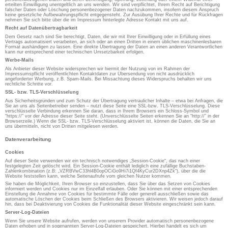
erteilten Einwilligung unentgeltlich an uns wenden. Wir sind verpflichtet, Ihrem Recht auf Berichtigung
falscher Daten oder Löschung personenbezogener Daten nachzukommen, insofern diesem Anspruch
keine gesetzliche Aufbewahrungspflicht entgegensteht. Zur Ausübung Ihrer Rechte und für Rückfragen
nehmen Sie sich bitte über die im Impressum hinterlegte Adresse Kontakt mit uns auf.
Recht auf Datenübertragbarkeit
Dem Gesetz nach sind Sie berechtigt, Daten, die wir mit Ihrer Einwilligung oder in Erfüllung eines
Vertrags automatisiert verarbeiten, an sich oder an einen Dritten in einem üblichen maschinenlesbaren
Format aushändigen zu lassen. Eine direkte Übertragung der Daten an einen anderen Verantwortlichen
kann nur entsprechend einer technischen Umsetzbarkeit erfolgen.
Werbe-Mails
Als Anbieter dieser Website widersprechen wir hiermit der Nutzung von im Rahmen der
Impressumspflicht veröffentlichten Kontaktdaten zur Übersendung von nicht ausdrücklich
angeforderter Werbung, z.B. Spam-Mails. Bei Missachtung dieses Widerspruchs behalten wir uns
rechtliche Schritte vor.
SSL- bzw. TLS-Verschlüsselung
Aus Sicherheitsgründen und zum Schutz der Übertragung vertraulicher Inhalte – etwa bei Anfragen, die
Sie an uns als Seitenbetreiber senden – nutzt diese Seite eine SSL-bzw. TLS-Verschlüsselung. Diese
verschlüsselte Verbindung erkennen Sie daran, dass in Ihrem Browsers ein Schloss-Symbol und
“https://” vor der Adresse dieser Seite steht. (Unverschlüsselte Seiten erkennen Sie an “http://” in der
Browserzeile.) Wenn die SSL- bzw. TLS-Verschlüsselung aktiviert ist, können die Daten, die Sie an
uns übermitteln, nicht von Dritten mitgelesen werden.
Datenverarbeitung
Cookies
Auf dieser Seite verwenden wir ein technisch notwendiges „Session-Cookie“, das nach einer
festgelegten Zeit gelöscht wird. Ein Session-Cookie enthält lediglich eine zufällige Buchstaben-
Zahlenkombination (z.B: „VZRBVwC33hl4B0opOCiGo9Hi7i1Qf4KyCur2DXnp4Zk“), über die die
Website feststellen kann, welche Seitenaufrufe vom gleichen Nutzer kommen.
Sie haben die Möglichkeit, Ihren Browser so einzustellen, dass Sie über das Setzen von Cookies
informiert werden und Cookies nur im Einzelfall erlauben. Oder Sie können mit einer entsprechenden
Einstellung die Annahme von Cookies für bestimmte Fälle oder generell ausschließen sowie das
automatische Löschen der Cookies beim Schließen des Browsers aktivieren. Wir weisen jedoch darauf
hin, dass bei Deaktivierung von Cookies die Funktionalität dieser Website eingeschränkt sein kann.
Server-Log-Dateien
Wenn Sie unsere Website aufrufen, werden von unserem Provider automatisch personenbezogene
Daten erhoben und in sogenannten Server-Log-Dateien gespeichert. Hierbei handelt es sich um