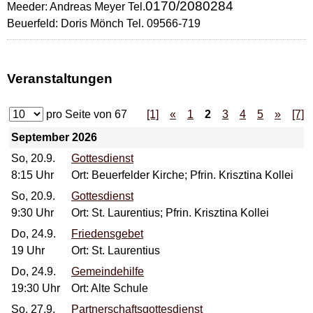
0170/2080284
Meeder: Andreas Meyer Tel.
Beuerfeld: Doris Mönch Tel. 09566-719
Veranstaltungen
pro Seite von
67
[1]
«
1
2
3
4
5
»
[7]
September 2026
So, 20.9.
Gottesdienst
8:15 Uhr
Ort: Beuerfelder Kirche; Pfrin. Krisztina Kollei
So, 20.9.
Gottesdienst
9:30 Uhr
Ort: St. Laurentius; Pfrin. Krisztina Kollei
Do, 24.9.
Friedensgebet
19 Uhr
Ort: St. Laurentius
Do, 24.9.
Gemeindehilfe
19:30 Uhr
Ort: Alte Schule
So, 27.9.
Partnerschaftsgottesdienst