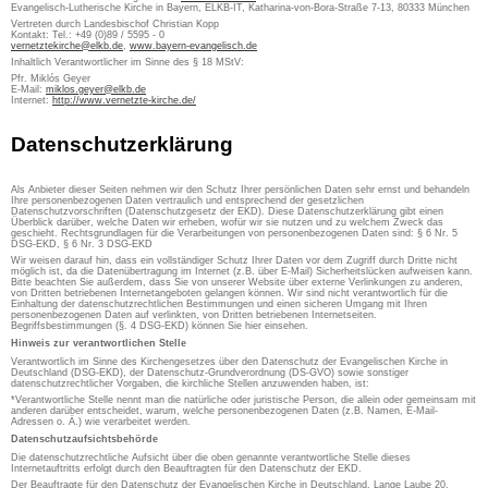
Evangelisch-Lutherische Kirche in Bayern, ELKB-IT, Katharina-von-Bora-Straße 7-13, 80333 München
Vertreten durch Landesbischof Christian Kopp
Kontakt: Tel.: +49 (0)89 / 5595 - 0
vernetztekirche@elkb.de
,
www.bayern-evangelisch.de
Inhaltlich Verantwortlicher im Sinne des § 18 MStV:
Pfr. Miklós Geyer
E-Mail:
miklos.geyer@elkb.de
Internet:
http://www.vernetzte-kirche.de/
Datenschutzerklärung
Als Anbieter dieser Seiten nehmen wir den Schutz Ihrer persönlichen Daten sehr ernst und behandeln
Ihre personenbezogenen Daten vertraulich und entsprechend der gesetzlichen
Datenschutzvorschriften (Datenschutzgesetz der EKD). Diese Datenschutzerklärung gibt einen
Überblick darüber, welche Daten wir erheben, wofür wir sie nutzen und zu welchem Zweck das
geschieht. Rechtsgrundlagen für die Verarbeitungen von personenbezogenen Daten sind: § 6 Nr. 5
DSG-EKD, § 6 Nr. 3 DSG-EKD
Wir weisen darauf hin, dass ein vollständiger Schutz Ihrer Daten vor dem Zugriff durch Dritte nicht
möglich ist, da die Datenübertragung im Internet (z.B. über E-Mail) Sicherheitslücken aufweisen kann.
Bitte beachten Sie außerdem, dass Sie von unserer Website über externe Verlinkungen zu anderen,
von Dritten betriebenen Internetangeboten gelangen können. Wir sind nicht verantwortlich für die
Einhaltung der datenschutzrechtlichen Bestimmungen und einen sicheren Umgang mit Ihren
personenbezogenen Daten auf verlinkten, von Dritten betriebenen Internetseiten.
Begriffsbestimmungen (§. 4 DSG-EKD) können Sie hier einsehen.
Hinweis zur verantwortlichen Stelle
Verantwortlich im Sinne des Kirchengesetzes über den Datenschutz der Evangelischen Kirche in
Deutschland (DSG-EKD), der Datenschutz-Grundverordnung (DS-GVO) sowie sonstiger
datenschutzrechtlicher Vorgaben, die kirchliche Stellen anzuwenden haben, ist:
*Verantwortliche Stelle nennt man die natürliche oder juristische Person, die allein oder gemeinsam mit
anderen darüber entscheidet, warum, welche personenbezogenen Daten (z.B. Namen, E-Mail-
Adressen o. Ä.) wie verarbeitet werden.
Datenschutzaufsichtsbehörde
Die datenschutzrechtliche Aufsicht über die oben genannte verantwortliche Stelle dieses
Internetauftritts erfolgt durch den Beauftragten für den Datenschutz der EKD.
Der Beauftragte für den Datenschutz der Evangelischen Kirche in Deutschland, Lange Laube 20,