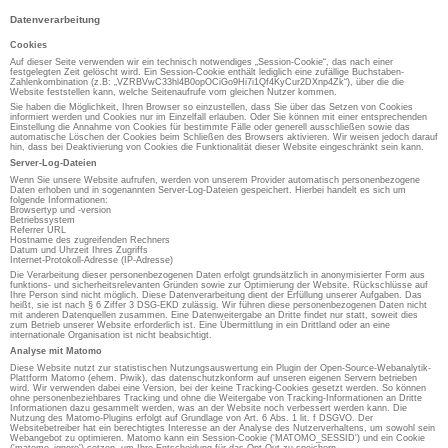
Datenverarbeitung
Cookies
Auf dieser Seite verwenden wir ein technisch notwendiges „Session-Cookie“, das nach einer
festgelegten Zeit gelöscht wird. Ein Session-Cookie enthält lediglich eine zufällige Buchstaben-
Zahlenkombination (z.B: „VZRBVwC33hl4B0opOCiGo9Hi7i1Qf4KyCur2DXnp4Zk“), über die die
Website feststellen kann, welche Seitenaufrufe vom gleichen Nutzer kommen.
Sie haben die Möglichkeit, Ihren Browser so einzustellen, dass Sie über das Setzen von Cookies
informiert werden und Cookies nur im Einzelfall erlauben. Oder Sie können mit einer entsprechenden
Einstellung die Annahme von Cookies für bestimmte Fälle oder generell ausschließen sowie das
automatische Löschen der Cookies beim Schließen des Browsers aktivieren. Wir weisen jedoch darauf
hin, dass bei Deaktivierung von Cookies die Funktionalität dieser Website eingeschränkt sein kann.
Server-Log-Dateien
Wenn Sie unsere Website aufrufen, werden von unserem Provider automatisch personenbezogene
Daten erhoben und in sogenannten Server-Log-Dateien gespeichert. Hierbei handelt es sich um
folgende Informationen:
Browsertyp und -version
Betriebssystem
Referrer URL
Hostname des zugreifenden Rechners
Datum und Uhrzeit Ihres Zugriffs
Internet-Protokoll-Adresse (IP-Adresse)
Die Verarbeitung dieser personenbezogenen Daten erfolgt grundsätzlich in anonymisierter Form aus
funktions- und sicherheitsrelevanten Gründen sowie zur Optimierung der Website. Rückschlüsse auf
Ihre Person sind nicht möglich. Diese Datenverarbeitung dient der Erfüllung unserer Aufgaben. Das
heißt, sie ist nach § 6 Ziffer 3 DSG-EKD zulässig. Wir führen diese personenbezogenen Daten nicht
mit anderen Datenquellen zusammen. Eine Datenweitergabe an Dritte findet nur statt, soweit dies
zum Betrieb unserer Website erforderlich ist. Eine Übermittlung in ein Drittland oder an eine
internationale Organisation ist nicht beabsichtigt.
Analyse mit Matomo
Diese Website nutzt zur statistischen Nutzungsauswertung ein Plugin der Open-Source-Webanalytik-
Plattform Matomo (ehem. Piwik), das datenschutzkonform auf unseren eigenen Servern betrieben
wird. Wir verwenden dabei eine Version, bei der keine Tracking-Cookies gesetzt werden. So können
ohne personenbeziehbares Tracking und ohne die Weitergabe von Tracking-Informationen an Dritte
Informationen dazu gesammelt werden, was an der Website noch verbessert werden kann. Die
Nutzung des Matomo-Plugins erfolgt auf Grundlage von Art. 6 Abs. 1 lit. f DSGVO. Der
Websitebetreiber hat ein berechtigtes Interesse an der Analyse des Nutzerverhaltens, um sowohl sein
Webangebot zu optimieren. Matomo kann ein Session-Cookie ('MATOMO_SESSID') und ein Cookie