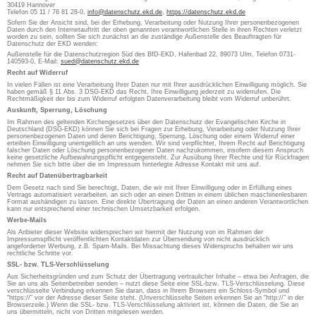
30419 Hannover
Telefon 05 11 / 76 81 28-0,
info@datenschutz.ekd.de
,
https://datenschutz.ekd.de
Sofern Sie der Ansicht sind, bei der Erhebung, Verarbeitung oder Nutzung Ihrer personenbezogenen
Daten durch den Internetauftritt der oben genannten verantwortlichen Stelle in ihren Rechten verletzt
worden zu sein, sollten Sie sich zunächst an die zuständige Außenstelle des Beauftragten für
Datenschutz der EKD wenden:
Außenstelle für die Datenschutzregion Süd des BfD-EKD, Hafenbad 22, 89073 Ulm, Telefon 0731-
140593-0, E-Mail:
sued@datenschutz.ekd.de
Recht auf Widerruf
In vielen Fällen ist eine Verarbeitung Ihrer Daten nur mit Ihrer ausdrücklichen Einwilligung möglich. Sie
haben gemäß § 11 Abs. 3 DSG-EKD das Recht, Ihre Einwilligung jederzeit zu widerrufen. Die
Rechtmäßigkeit der bis zum Widerruf erfolgten Datenverarbeitung bleibt vom Widerruf unberührt.
Auskunft, Sperrung, Löschung
Im Rahmen des geltenden Kirchengesetzes über den Datenschutz der Evangelischen Kirche in
Deutschland (DSG-EKD) können Sie sich bei Fragen zur Erhebung, Verarbeitung oder Nutzung Ihrer
personenbezogenen Daten und deren Berichtigung, Sperrung, Löschung oder einem Widerruf einer
erteilten Einwilligung unentgeltlich an uns wenden. Wir sind verpflichtet, Ihrem Recht auf Berichtigung
falscher Daten oder Löschung personenbezogener Daten nachzukommen, insofern diesem Anspruch
keine gesetzliche Aufbewahrungspflicht entgegensteht. Zur Ausübung Ihrer Rechte und für Rückfragen
nehmen Sie sich bitte über die im Impressum hinterlegte Adresse Kontakt mit uns auf.
Recht auf Datenübertragbarkeit
Dem Gesetz nach sind Sie berechtigt, Daten, die wir mit Ihrer Einwilligung oder in Erfüllung eines
Vertrags automatisiert verarbeiten, an sich oder an einen Dritten in einem üblichen maschinenlesbaren
Format aushändigen zu lassen. Eine direkte Übertragung der Daten an einen anderen Verantwortlichen
kann nur entsprechend einer technischen Umsetzbarkeit erfolgen.
Werbe-Mails
Als Anbieter dieser Website widersprechen wir hiermit der Nutzung von im Rahmen der
Impressumspflicht veröffentlichten Kontaktdaten zur Übersendung von nicht ausdrücklich
angeforderter Werbung, z.B. Spam-Mails. Bei Missachtung dieses Widerspruchs behalten wir uns
rechtliche Schritte vor.
SSL- bzw. TLS-Verschlüsselung
Aus Sicherheitsgründen und zum Schutz der Übertragung vertraulicher Inhalte – etwa bei Anfragen, die
Sie an uns als Seitenbetreiber senden – nutzt diese Seite eine SSL-bzw. TLS-Verschlüsselung. Diese
verschlüsselte Verbindung erkennen Sie daran, dass in Ihrem Browsers ein Schloss-Symbol und
“https://” vor der Adresse dieser Seite steht. (Unverschlüsselte Seiten erkennen Sie an “http://” in der
Browserzeile.) Wenn die SSL- bzw. TLS-Verschlüsselung aktiviert ist, können die Daten, die Sie an
uns übermitteln, nicht von Dritten mitgelesen werden.