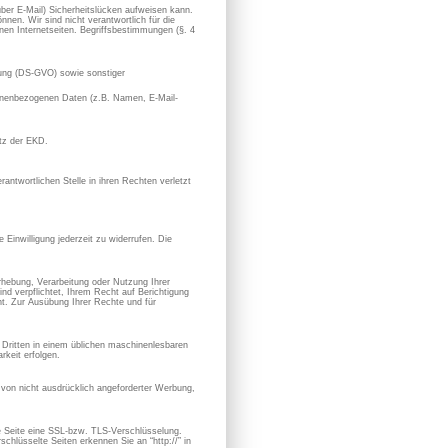
 über E-Mail) Sicherheitslücken aufweisen kann.
nen. Wir sind nicht verantwortlich für die
en Internetseiten. Begriffsbestimmungen (§. 4
ung (DS-GVO) sowie sonstiger
rsonenbezogenen Daten (z.B. Namen, E-Mail-
utz der EKD.
antwortlichen Stelle in ihren Rechten verletzt
 Einwilligung jederzeit zu widerrufen. Die
hebung, Verarbeitung oder Nutzung Ihrer
nd verpflichtet, Ihrem Recht auf Berichtigung
. Zur Ausübung Ihrer Rechte und für
en Dritten in einem üblichen maschinenlesbaren
keit erfolgen.
von nicht ausdrücklich angeforderter Werbung,
se Seite eine SSL-bzw. TLS-Verschlüsselung.
chlüsselte Seiten erkennen Sie an “http://” in