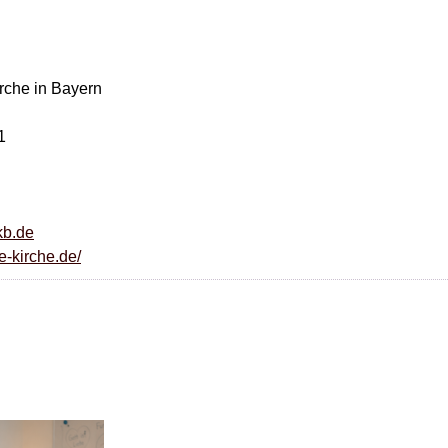
rche in Bayern
1
kb.de
e-kirche.de/