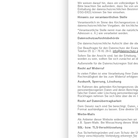
Wir weisen darauf hin, dass ein vollständiger S
Bitte beachten Sie außerdem, dass Sie von uns
Einhaltung der datenschutzrechtlichen Bestimm
DSG-EKD) können Sie hier einsehen.
Hinweis zur verantwortlichen Stelle
Verantwortlich im Sinne des Kirchengesetzes
datenschutzrechtlicher Vorgaben, die kirchlich
*Verantwortliche Stelle nennt man die natürli
Adressen o. Ä.) wie verarbeitet werden.
Datenschutzaufsichtsbehörde
Die datenschutzrechtliche Aufsicht über die ob
Der Beauftragte für den Datenschutz der Evan
Telefon 05 11 / 76 81 28-0,
info@datenschutz.
Sofern Sie der Ansicht sind, bei der Erhebung,
worden zu sein, sollten Sie sich zunächst an 
Außenstelle für die Datenschutzregion Süd de
Recht auf Widerruf
In vielen Fällen ist eine Verarbeitung Ihrer D
Rechtmäßigkeit der bis zum Widerruf erfolgten
Auskunft, Sperrung, Löschung
Im Rahmen des geltenden Kirchengesetzes über
personenbezogenen Daten und deren Berichtigung
falscher Daten oder Löschung personenbezoge
Rückfragen nehmen Sie sich bitte über die im 
Recht auf Datenübertragbarkeit
Dem Gesetz nach sind Sie berechtigt, Daten, die
Format aushändigen zu lassen. Eine direkte Üb
Werbe-Mails
Als Anbieter dieser Website widersprechen wir
z.B. Spam-Mails. Bei Missachtung dieses Wider
SSL- bzw. TLS-Verschlüsselung
Aus Sicherheitsgründen und zum Schutz der Übe
Diese verschlüsselte Verbindung erkennen Sie d