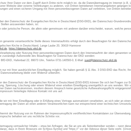
chutz Ihrer Daten vor dem Zugriff durch Dritte nicht möglich ist, da die Datenübertragung im Internet (z.B.
erer Website über externe Verlinkungen zu anderen, von Dritten betriebenen Internetangeboten gelangen kön
ungen und einen sicheren Umgang mit Ihren personenbezogenen Daten auf verlinkten, von Dritten betrieben
 über den Datenschutz der Evangelischen Kirche in Deutschland (DSG-EKD), der Datenschutz-Grundverordn
e Stellen anzuwenden haben, ist:
che oder juristische Person, die allein oder gemeinsam mit anderen darüber entscheidet, warum, welche pe
en genannte verantwortliche Stelle dieses Internetauftritts erfolgt durch den Beauftragten für den Datensch
gelischen Kirche in Deutschland, Lange Laube 20, 30419 Hannover
ekd.de
,
https://datenschutz.ekd.de
 Verarbeitung oder Nutzung Ihrer personenbezogenen Daten durch den Internetauftritt der oben genannten ver
die zuständige Außenstelle des Beauftragten für Datenschutz der EKD wenden:
s BfD-EKD, Hafenbad 22, 89073 Ulm, Telefon 0731-140593-0, E-Mail:
sued@datenschutz.ekd.de
aten nur mit Ihrer ausdrücklichen Einwilligung möglich. Sie haben gemäß § 11 Abs. 3 DSG-EKD das Recht, Ihre
 Datenverarbeitung bleibt vom Widerruf unberührt.
 den Datenschutz der Evangelischen Kirche in Deutschland (DSG-EKD) können Sie sich bei Fragen zur Er
, Sperrung, Löschung oder einem Widerruf einer erteilten Einwilligung unentgeltlich an uns wenden. Wir si
ner Daten nachzukommen, insofern diesem Anspruch keine gesetzliche Aufbewahrungspflicht entgegensteht
Impressum hinterlegte Adresse Kontakt mit uns auf.
 wir mit Ihrer Einwilligung oder in Erfüllung eines Vertrags automatisiert verarbeiten, an sich oder an ein
ertragung der Daten an einen anderen Verantwortlichen kann nur entsprechend einer technischen Umsetzbar
 hiermit der Nutzung von im Rahmen der Impressumspflicht veröffentlichten Kontaktdaten zur Übersendung 
spruchs behalten wir uns rechtliche Schritte vor.
rtragung vertraulicher Inhalte – etwa bei Anfragen, die Sie an uns als Seitenbetreiber senden – nutzt die
aran, dass in Ihrem Browsers ein Schloss-Symbol und “https://” vor der Adresse dieser Seite steht. (Unvers