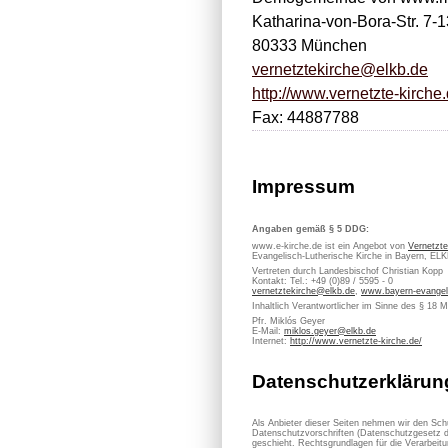
Katharina-von-Bora-Str. 7-1
80333 München
vernetztekirche@elkb.de
http://www.vernetzte-kirche
Fax: 44887788
Impressum
Angaben gemäß § 5 DDG:
www.e-kirche.de ist ein Angebot von
Vernetzte
Evangelisch-Lutherische Kirche in Bayern, EL
Vertreten durch Landesbischof Christian Kopp
Kontakt: Tel.: +49 (0)89 / 5595 - 0
vernetztekirche@elkb.de
,
www.bayern-evangel
Inhaltlich Verantwortlicher im Sinne des § 18 
Pfr. Miklós Geyer
E-Mail:
miklos.geyer@elkb.de
Internet:
http://www.vernetzte-kirche.de/
Datenschutzerklärun
Als Anbieter dieser Seiten nehmen wir den Sch
Datenschutzvorschriften (Datenschutzgesetz d
geschieht. Rechtsgrundlagen für die Verarbe