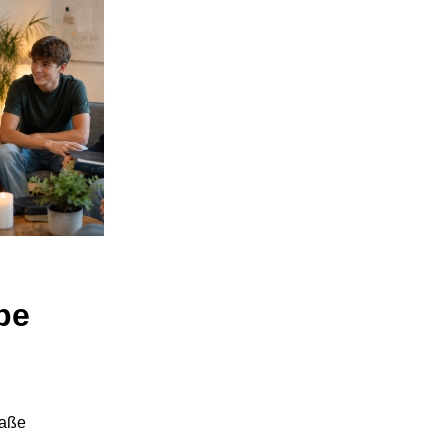
pe
raße