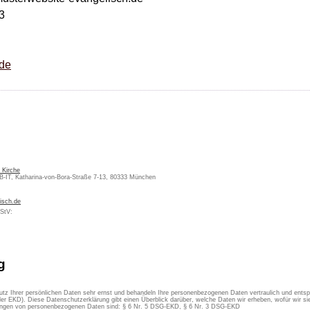
3
.de
 Kirche
KB-IT, Katharina-von-Bora-Straße 7-13, 80333 München
isch.de
MStV:
g
utz Ihrer persönlichen Daten sehr ernst und behandeln Ihre personenbezogenen Daten vertraulich und ents
er EKD). Diese Datenschutzerklärung gibt einen Überblick darüber, welche Daten wir erheben, wofür wir 
itungen von personenbezogenen Daten sind: § 6 Nr. 5 DSG-EKD, § 6 Nr. 3 DSG-EKD