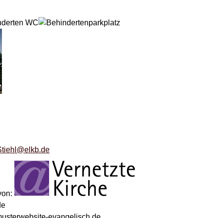
Stiehl@elkb.de
 von:
de
sterwebsite-evangelisch.de