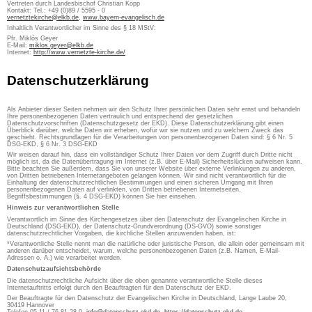
Vertreten durch Landesbischof Christian Kopp
Kontakt: Tel.: +49 (0)89 / 5595 - 0
vernetztekirche@elkb.de
,
www.bayern-evangelisch.de
Inhaltlich Verantwortlicher im Sinne des § 18 MStV:
Pfr. Miklós Geyer
E-Mail:
miklos.geyer@elkb.de
Internet:
http://www.vernetzte-kirche.de/
Datenschutzerklärung
Als Anbieter dieser Seiten nehmen wir den Schutz Ihrer persönlichen Daten sehr ernst und behandeln
Ihre personenbezogenen Daten vertraulich und entsprechend der gesetzlichen
Datenschutzvorschriften (Datenschutzgesetz der EKD). Diese Datenschutzerklärung gibt einen
Überblick darüber, welche Daten wir erheben, wofür wir sie nutzen und zu welchem Zweck das
geschieht. Rechtsgrundlagen für die Verarbeitungen von personenbezogenen Daten sind: § 6 Nr. 5
DSG-EKD, § 6 Nr. 3 DSG-EKD
Wir weisen darauf hin, dass ein vollständiger Schutz Ihrer Daten vor dem Zugriff durch Dritte nicht
möglich ist, da die Datenübertragung im Internet (z.B. über E-Mail) Sicherheitslücken aufweisen kann.
Bitte beachten Sie außerdem, dass Sie von unserer Website über externe Verlinkungen zu anderen,
von Dritten betriebenen Internetangeboten gelangen können. Wir sind nicht verantwortlich für die
Einhaltung der datenschutzrechtlichen Bestimmungen und einen sicheren Umgang mit Ihren
personenbezogenen Daten auf verlinkten, von Dritten betriebenen Internetseiten.
Begriffsbestimmungen (§. 4 DSG-EKD) können Sie hier einsehen.
Hinweis zur verantwortlichen Stelle
Verantwortlich im Sinne des Kirchengesetzes über den Datenschutz der Evangelischen Kirche in
Deutschland (DSG-EKD), der Datenschutz-Grundverordnung (DS-GVO) sowie sonstiger
datenschutzrechtlicher Vorgaben, die kirchliche Stellen anzuwenden haben, ist:
*Verantwortliche Stelle nennt man die natürliche oder juristische Person, die allein oder gemeinsam mit
anderen darüber entscheidet, warum, welche personenbezogenen Daten (z.B. Namen, E-Mail-
Adressen o. Ä.) wie verarbeitet werden.
Datenschutzaufsichtsbehörde
Die datenschutzrechtliche Aufsicht über die oben genannte verantwortliche Stelle dieses
Internetauftritts erfolgt durch den Beauftragten für den Datenschutz der EKD.
Der Beauftragte für den Datenschutz der Evangelischen Kirche in Deutschland, Lange Laube 20,
30419 Hannover