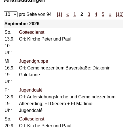
pro Seite von
94
[1]
«
1
2
3
4
5
»
[10]
September 2026
So,
Gottesdienst
13.9.
Ort: Kirche Peter und Pauli
10
Uhr
Mi,
Jugendgruppe
16.9.
Ort: Gemeindezentrum Bayerstraße; Diakonin
19
Gutelaune
Uhr
Fr,
Jugendcafé
18.9.
Ort: Auferstehungskirche und Gemeindezentrum
19
Altenerding; El Diedero + El Martinio
Uhr
Jugendcafé
So,
Gottesdienst
20.9.
Ort: Kirche Peter und Pauli