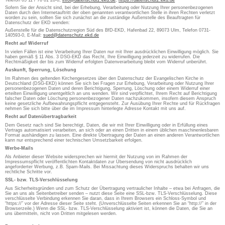
Telefon 05 11 / 76 81 28-0,
info@datenschutz.ekd.de
,
https://datenschutz.ekd.de
Sofern Sie der Ansicht sind, bei der Erhebung, Verarbeitung oder Nutzung Ihrer personenbezogenen
Daten durch den Internetauftritt der oben genannten verantwortlichen Stelle in ihren Rechten verletzt
worden zu sein, sollten Sie sich zunächst an die zuständige Außenstelle des Beauftragten für
Datenschutz der EKD wenden:
Außenstelle für die Datenschutzregion Süd des BfD-EKD, Hafenbad 22, 89073 Ulm, Telefon 0731-
140593-0, E-Mail:
sued@datenschutz.ekd.de
Recht auf Widerruf
In vielen Fällen ist eine Verarbeitung Ihrer Daten nur mit Ihrer ausdrücklichen Einwilligung möglich. Sie
haben gemäß § 11 Abs. 3 DSG-EKD das Recht, Ihre Einwilligung jederzeit zu widerrufen. Die
Rechtmäßigkeit der bis zum Widerruf erfolgten Datenverarbeitung bleibt vom Widerruf unberührt.
Auskunft, Sperrung, Löschung
Im Rahmen des geltenden Kirchengesetzes über den Datenschutz der Evangelischen Kirche in
Deutschland (DSG-EKD) können Sie sich bei Fragen zur Erhebung, Verarbeitung oder Nutzung Ihrer
personenbezogenen Daten und deren Berichtigung, Sperrung, Löschung oder einem Widerruf einer
erteilten Einwilligung unentgeltlich an uns wenden. Wir sind verpflichtet, Ihrem Recht auf Berichtigung
falscher Daten oder Löschung personenbezogener Daten nachzukommen, insofern diesem Anspruch
keine gesetzliche Aufbewahrungspflicht entgegensteht. Zur Ausübung Ihrer Rechte und für Rückfragen
nehmen Sie sich bitte über die im Impressum hinterlegte Adresse Kontakt mit uns auf.
Recht auf Datenübertragbarkeit
Dem Gesetz nach sind Sie berechtigt, Daten, die wir mit Ihrer Einwilligung oder in Erfüllung eines
Vertrags automatisiert verarbeiten, an sich oder an einen Dritten in einem üblichen maschinenlesbaren
Format aushändigen zu lassen. Eine direkte Übertragung der Daten an einen anderen Verantwortlichen
kann nur entsprechend einer technischen Umsetzbarkeit erfolgen.
Werbe-Mails
Als Anbieter dieser Website widersprechen wir hiermit der Nutzung von im Rahmen der
Impressumspflicht veröffentlichten Kontaktdaten zur Übersendung von nicht ausdrücklich
angeforderter Werbung, z.B. Spam-Mails. Bei Missachtung dieses Widerspruchs behalten wir uns
rechtliche Schritte vor.
SSL- bzw. TLS-Verschlüsselung
Aus Sicherheitsgründen und zum Schutz der Übertragung vertraulicher Inhalte – etwa bei Anfragen, die
Sie an uns als Seitenbetreiber senden – nutzt diese Seite eine SSL-bzw. TLS-Verschlüsselung. Diese
verschlüsselte Verbindung erkennen Sie daran, dass in Ihrem Browsers ein Schloss-Symbol und
“https://” vor der Adresse dieser Seite steht. (Unverschlüsselte Seiten erkennen Sie an “http://” in der
Browserzeile.) Wenn die SSL- bzw. TLS-Verschlüsselung aktiviert ist, können die Daten, die Sie an
uns übermitteln, nicht von Dritten mitgelesen werden.