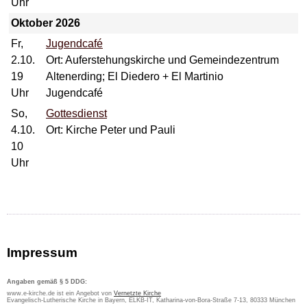
Uhr
Oktober 2026
Fr,
Jugendcafé
2.10.
Ort: Auferstehungskirche und Gemeindezentrum
19
Altenerding; El Diedero + El Martinio
Uhr
Jugendcafé
So,
Gottesdienst
4.10.
Ort: Kirche Peter und Pauli
10
Uhr
Impressum
Angaben gemäß § 5 DDG:
www.e-kirche.de ist ein Angebot von
Vernetzte Kirche
Evangelisch-Lutherische Kirche in Bayern, ELKB-IT, Katharina-von-Bora-Straße 7-13, 80333 München