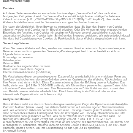
Datenverarbeitung
Cookies
Auf dieser Seite verwenden wir ein technisch notwendiges „Session-Cookie“, das nach einer
festgelegten Zeit gelöscht wird. Ein Session-Cookie enthält lediglich eine zufällige Buchstaben-
Zahlenkombination (z.B: „VZRBVwC33hl4B0opOCiGo9Hi7i1Qf4KyCur2DXnp4Zk“), über die die
Website feststellen kann, welche Seitenaufrufe vom gleichen Nutzer kommen.
Sie haben die Möglichkeit, Ihren Browser so einzustellen, dass Sie über das Setzen von Cookies
informiert werden und Cookies nur im Einzelfall erlauben. Oder Sie können mit einer entsprechenden
Einstellung die Annahme von Cookies für bestimmte Fälle oder generell ausschließen sowie das
automatische Löschen der Cookies beim Schließen des Browsers aktivieren. Wir weisen jedoch darauf
hin, dass bei Deaktivierung von Cookies die Funktionalität dieser Website eingeschränkt sein kann.
Server-Log-Dateien
Wenn Sie unsere Website aufrufen, werden von unserem Provider automatisch personenbezogene
Daten erhoben und in sogenannten Server-Log-Dateien gespeichert. Hierbei handelt es sich um
folgende Informationen:
Browsertyp und -version
Betriebssystem
Referrer URL
Hostname des zugreifenden Rechners
Datum und Uhrzeit Ihres Zugriffs
Internet-Protokoll-Adresse (IP-Adresse)
Die Verarbeitung dieser personenbezogenen Daten erfolgt grundsätzlich in anonymisierter Form aus
funktions- und sicherheitsrelevanten Gründen sowie zur Optimierung der Website. Rückschlüsse auf
Ihre Person sind nicht möglich. Diese Datenverarbeitung dient der Erfüllung unserer Aufgaben. Das
heißt, sie ist nach § 6 Ziffer 3 DSG-EKD zulässig. Wir führen diese personenbezogenen Daten nicht
mit anderen Datenquellen zusammen. Eine Datenweitergabe an Dritte findet nur statt, soweit dies
zum Betrieb unserer Website erforderlich ist. Eine Übermittlung in ein Drittland oder an eine
internationale Organisation ist nicht beabsichtigt.
Analyse mit Matomo
Diese Website nutzt zur statistischen Nutzungsauswertung ein Plugin der Open-Source-Webanalytik-
Plattform Matomo (ehem. Piwik), das datenschutzkonform auf unseren eigenen Servern betrieben
wird. Wir verwenden dabei eine Version, bei der keine Tracking-Cookies gesetzt werden. So können
ohne personenbeziehbares Tracking und ohne die Weitergabe von Tracking-Informationen an Dritte
Informationen dazu gesammelt werden, was an der Website noch verbessert werden kann. Die
Nutzung des Matomo-Plugins erfolgt auf Grundlage von Art. 6 Abs. 1 lit. f DSGVO. Der
Websitebetreiber hat ein berechtigtes Interesse an der Analyse des Nutzerverhaltens, um sowohl sein
Webangebot zu optimieren. Matomo kann ein Session-Cookie ('MATOMO_SESSID') und ein Cookie
('matomo_ignore') setzen, um Ihre Entscheidung für das Opt-Out zu speichern.
IP Anonymisierung