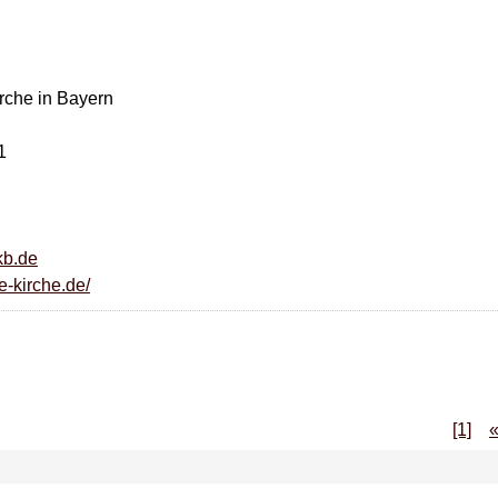
rche in Bayern
1
kb.de
e-kirche.de/
[1]