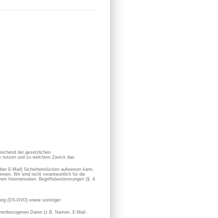
prechend der gesetzlichen
sie nutzen und zu welchem Zweck das
 über E-Mail) Sicherheitslücken aufweisen kann.
nen. Wir sind nicht verantwortlich für die
en Internetseiten. Begriffsbestimmungen (§. 4
ung (DS-GVO) sowie sonstiger
rsonenbezogenen Daten (z.B. Namen, E-Mail-