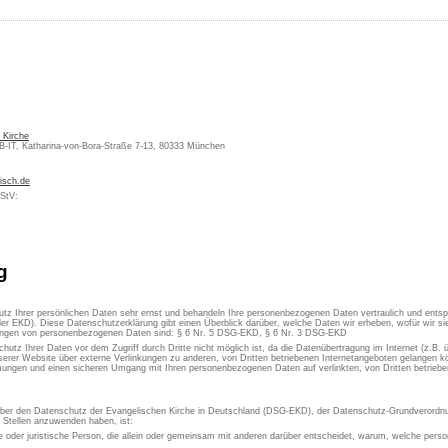
 Kirche
KB-IT, Katharina-von-Bora-Straße 7-13, 80333 München
isch.de
MStV:
g
utz Ihrer persönlichen Daten sehr ernst und behandeln Ihre personenbezogenen Daten vertraulich und ents
er EKD). Diese Datenschutzerklärung gibt einen Überblick darüber, welche Daten wir erheben, wofür wir 
itungen von personenbezogenen Daten sind: § 6 Nr. 5 DSG-EKD, § 6 Nr. 3 DSG-EKD
chutz Ihrer Daten vor dem Zugriff durch Dritte nicht möglich ist, da die Datenübertragung im Internet (z.B.
erer Website über externe Verlinkungen zu anderen, von Dritten betriebenen Internetangeboten gelangen kön
ungen und einen sicheren Umgang mit Ihren personenbezogenen Daten auf verlinkten, von Dritten betrieben
 über den Datenschutz der Evangelischen Kirche in Deutschland (DSG-EKD), der Datenschutz-Grundverordn
e Stellen anzuwenden haben, ist:
che oder juristische Person, die allein oder gemeinsam mit anderen darüber entscheidet, warum, welche pe