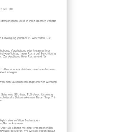
utz der EKD.
antwortlichen Stelle in ihren Rechten verletzt
 Einwilligung jederzeit zu widerrufen. Die
hebung, Verarbeitung oder Nutzung Ihrer
nd verpflichtet, Ihrem Recht auf Berichtigung
. Zur Ausübung Ihrer Rechte und für
en Dritten in einem üblichen maschinenlesbaren
keit erfolgen.
von nicht ausdrücklich angeforderter Werbung,
se Seite eine SSL-bzw. TLS-Verschlüsselung.
chlüsselte Seiten erkennen Sie an “http://” in
en.
iglich eine zufällige Buchstaben-
hen Nutzer kommen.
. Oder Sie können mit einer entsprechenden
owsers aktivieren. Wir weisen jedoch darauf