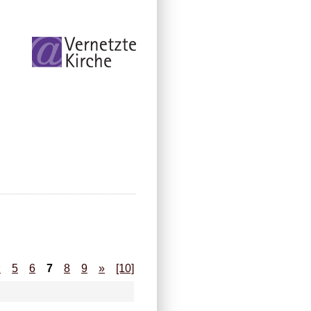
«
5
6
7
8
9
»
[10]