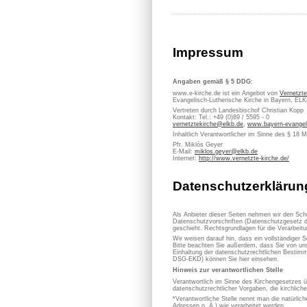
Impressum
Angaben gemäß § 5 DDG:
www.e-kirche.de ist ein Angebot von
Vernetzte
Evangelisch-Lutherische Kirche in Bayern, EL
Vertreten durch Landesbischof Christian Kopp
Kontakt: Tel.: +49 (0)89 / 5595 - 0
vernetztekirche@elkb.de
,
www.bayern-evangel
Inhaltlich Verantwortlicher im Sinne des § 18 
Pfr. Miklós Geyer
E-Mail:
miklos.geyer@elkb.de
Internet:
http://www.vernetzte-kirche.de/
Datenschutzerklärun
Als Anbieter dieser Seiten nehmen wir den Sch
Datenschutzvorschriften (Datenschutzgesetz d
geschieht. Rechtsgrundlagen für die Verarbe
Wir weisen darauf hin, dass ein vollständiger S
Bitte beachten Sie außerdem, dass Sie von uns
Einhaltung der datenschutzrechtlichen Bestimm
DSG-EKD) können Sie hier einsehen.
Hinweis zur verantwortlichen Stelle
Verantwortlich im Sinne des Kirchengesetzes
datenschutzrechtlicher Vorgaben, die kirchlich
*Verantwortliche Stelle nennt man die natürli
Adressen o. Ä.) wie verarbeitet werden.