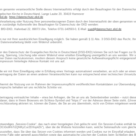
en genannte verantwortliche Stelle dieses Internetauftritts erfolgt durch den Beauftragten für den Datensch
gelischen Kirche in Deutschland, Lange Laube 20, 30419 Hannover
ekd.de
,
https://datenschutz.ekd.de
 Verarbeitung oder Nutzung Ihrer personenbezogenen Daten durch den Internetauftritt der oben genannten ver
die zuständige Außenstelle des Beauftragten für Datenschutz der EKD wenden:
s BfD-EKD, Hafenbad 22, 89073 Ulm, Telefon 0731-140593-0, E-Mail:
sued@datenschutz.ekd.de
aten nur mit Ihrer ausdrücklichen Einwilligung möglich. Sie haben gemäß § 11 Abs. 3 DSG-EKD das Recht, Ihre
 Datenverarbeitung bleibt vom Widerruf unberührt.
 den Datenschutz der Evangelischen Kirche in Deutschland (DSG-EKD) können Sie sich bei Fragen zur Er
, Sperrung, Löschung oder einem Widerruf einer erteilten Einwilligung unentgeltlich an uns wenden. Wir si
ner Daten nachzukommen, insofern diesem Anspruch keine gesetzliche Aufbewahrungspflicht entgegensteht
Impressum hinterlegte Adresse Kontakt mit uns auf.
 wir mit Ihrer Einwilligung oder in Erfüllung eines Vertrags automatisiert verarbeiten, an sich oder an ein
ertragung der Daten an einen anderen Verantwortlichen kann nur entsprechend einer technischen Umsetzbar
 hiermit der Nutzung von im Rahmen der Impressumspflicht veröffentlichten Kontaktdaten zur Übersendung 
spruchs behalten wir uns rechtliche Schritte vor.
rtragung vertraulicher Inhalte – etwa bei Anfragen, die Sie an uns als Seitenbetreiber senden – nutzt die
aran, dass in Ihrem Browsers ein Schloss-Symbol und “https://” vor der Adresse dieser Seite steht. (Unvers
chlüsselung aktiviert ist, können die Daten, die Sie an uns übermitteln, nicht von Dritten mitgelesen werd
otwendiges „Session-Cookie“, das nach einer festgelegten Zeit gelöscht wird. Ein Session-Cookie enthält led
iGo9Hi7i1Qf4KyCur2DXnp4Zk“), über die die Website feststellen kann, welche Seitenaufrufe vom gleic
inzustellen, dass Sie über das Setzen von Cookies informiert werden und Cookies nur im Einzelfall erlauben
immte Fälle oder generell ausschließen sowie das automatische Löschen der Cookies beim Schließen des Br