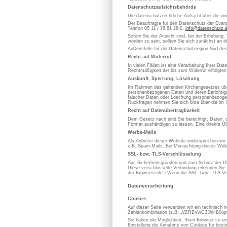
Datenschutzaufsichtsbehörde
Die datenschutzrechtliche Aufsicht über die ob
Der Beauftragte für den Datenschutz der Evan
Telefon 05 11 / 76 81 28-0,
info@datenschutz.
Sofern Sie der Ansicht sind, bei der Erhebung,
worden zu sein, sollten Sie sich zunächst an 
Außenstelle für die Datenschutzregion Süd de
Recht auf Widerruf
In vielen Fällen ist eine Verarbeitung Ihrer D
Rechtmäßigkeit der bis zum Widerruf erfolgten
Auskunft, Sperrung, Löschung
Im Rahmen des geltenden Kirchengesetzes über
personenbezogenen Daten und deren Berichtigung
falscher Daten oder Löschung personenbezoge
Rückfragen nehmen Sie sich bitte über die im 
Recht auf Datenübertragbarkeit
Dem Gesetz nach sind Sie berechtigt, Daten, die
Format aushändigen zu lassen. Eine direkte Üb
Werbe-Mails
Als Anbieter dieser Website widersprechen wir
z.B. Spam-Mails. Bei Missachtung dieses Wider
SSL- bzw. TLS-Verschlüsselung
Aus Sicherheitsgründen und zum Schutz der Übe
Diese verschlüsselte Verbindung erkennen Sie d
der Browserzeile.) Wenn die SSL- bzw. TLS-Vers
Datenverarbeitung
Cookies
Auf dieser Seite verwenden wir ein technisch n
Zahlenkombination (z.B: „VZRBVwC33hl4B0opOC
Sie haben die Möglichkeit, Ihren Browser so e
Einstellung die Annahme von Cookies für best