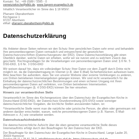
Kontakt: Tel.: +49 (0)89 / 5595 - 0
vernetztekirche@elkb.de
,
www.bayern-evangelisch.de
Inhaltlich Verantwortlicher im Sinne des § 18 MStV:
Pfarramt Oberaltertheim
Kirchgasse 1
97237 Altertheim
eMail:
pfarramt.oberaltertheim@elkb.de
Datenschutzerklärung
Als Anbieter dieser Seiten nehmen wir den Schutz Ihrer persönlichen Daten sehr ernst und behandeln
Ihre personenbezogenen Daten vertraulich und entsprechend der gesetzlichen
Datenschutzvorschriften (Datenschutzgesetz der EKD). Diese Datenschutzerklärung gibt einen
Überblick darüber, welche Daten wir erheben, wofür wir sie nutzen und zu welchem Zweck das
geschieht. Rechtsgrundlagen für die Verarbeitungen von personenbezogenen Daten sind: § 6 Nr. 5
DSG-EKD, § 6 Nr. 3 DSG-EKD
Wir weisen darauf hin, dass ein vollständiger Schutz Ihrer Daten vor dem Zugriff durch Dritte nicht
möglich ist, da die Datenübertragung im Internet (z.B. über E-Mail) Sicherheitslücken aufweisen kann.
Bitte beachten Sie außerdem, dass Sie von unserer Website über externe Verlinkungen zu anderen,
von Dritten betriebenen Internetangeboten gelangen können. Wir sind nicht verantwortlich für die
Einhaltung der datenschutzrechtlichen Bestimmungen und einen sicheren Umgang mit Ihren
personenbezogenen Daten auf verlinkten, von Dritten betriebenen Internetseiten.
Begriffsbestimmungen (§. 4 DSG-EKD) können Sie hier einsehen.
Hinweis zur verantwortlichen Stelle
Verantwortlich im Sinne des Kirchengesetzes über den Datenschutz der Evangelischen Kirche in
Deutschland (DSG-EKD), der Datenschutz-Grundverordnung (DS-GVO) sowie sonstiger
datenschutzrechtlicher Vorgaben, die kirchliche Stellen anzuwenden haben, ist:
*Verantwortliche Stelle nennt man die natürliche oder juristische Person, die allein oder gemeinsam mit
anderen darüber entscheidet, warum, welche personenbezogenen Daten (z.B. Namen, E-Mail-
Adressen o. Ä.) wie verarbeitet werden.
Datenschutzaufsichtsbehörde
Die datenschutzrechtliche Aufsicht über die oben genannte verantwortliche Stelle dieses
Internetauftritts erfolgt durch den Beauftragten für den Datenschutz der EKD.
Der Beauftragte für den Datenschutz der Evangelischen Kirche in Deutschland, Lange Laube 20,
30419 Hannover