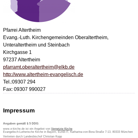
Pfarrei Altertheim
Evang.-Luth. Kirchengemeinden Oberaltertheim,
Unteraltertheim und Steinbach
Kirchgasse 1
97237 Altertheim
pfarramt.oberaltertheim@elkb.de
http://www.altertheim-evangelisch.de
Tel.:09307 294
Fax: 09307 990027
Impressum
Angaben gemäß § 5 DDG:
www.e-kirche.de ist ein Angebot von
Vernetzte Kirche
Evangelisch-Lutherische Kirche in Bayern, ELKB-IT, Katharina-von-Bora-Straße 7-13, 80333 München
Vertreten durch Landesbischof Christian Kopp