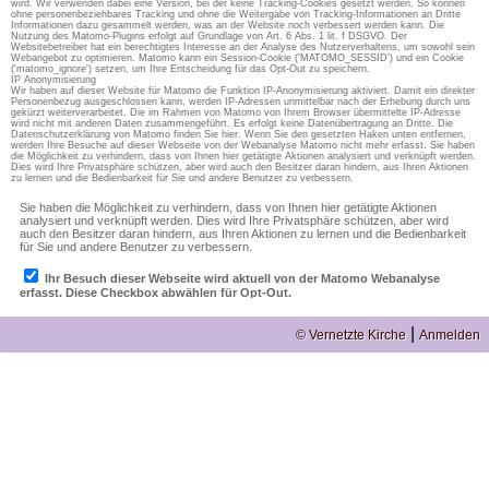
wird. Wir verwenden dabei eine Version, bei der keine Tracking-Cookies gesetzt werden. So können
ohne personenbeziehbares Tracking und ohne die Weitergabe von Tracking-Informationen an Dritte
Informationen dazu gesammelt werden, was an der Website noch verbessert werden kann. Die
Nutzung des Matomo-Plugins erfolgt auf Grundlage von Art. 6 Abs. 1 lit. f DSGVO. Der
Websitebetreiber hat ein berechtigtes Interesse an der Analyse des Nutzerverhaltens, um sowohl sein
Webangebot zu optimieren. Matomo kann ein Session-Cookie ('MATOMO_SESSID') und ein Cookie
('matomo_ignore') setzen, um Ihre Entscheidung für das Opt-Out zu speichern.
IP Anonymisierung
Wir haben auf dieser Website für Matomo die Funktion IP-Anonymisierung aktiviert. Damit ein direkter
Personenbezug ausgeschlossen kann, werden IP-Adressen unmittelbar nach der Erhebung durch uns
gekürzt weiterverarbeitet. Die im Rahmen von Matomo von Ihrem Browser übermittelte IP-Adresse
wird nicht mit anderen Daten zusammengeführt. Es erfolgt keine Datenübertragung an Dritte. Die
Datenschutzerklärung von Matomo finden Sie hier. Wenn Sie den gesetzten Haken unten entfernen,
werden Ihre Besuche auf dieser Webseite von der Webanalyse Matomo nicht mehr erfasst. Sie haben
die Möglichkeit zu verhindern, dass von Ihnen hier getätigte Aktionen analysiert und verknüpft werden.
Dies wird Ihre Privatsphäre schützen, aber wird auch den Besitzer daran hindern, aus Ihren Aktionen
zu lernen und die Bedienbarkeit für Sie und andere Benutzer zu verbessern.
|
© Vernetzte Kirche
Anmelden