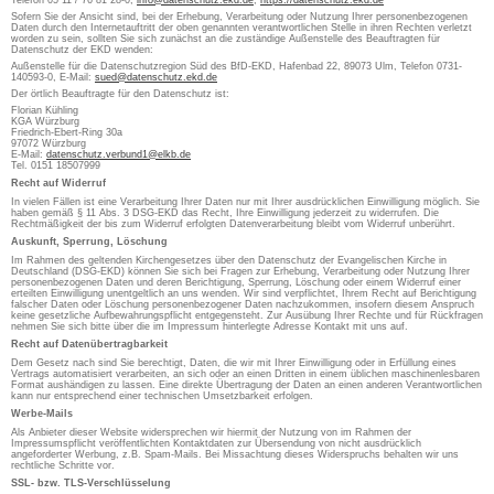
Telefon 05 11 / 76 81 28-0,
info@datenschutz.ekd.de
,
https://datenschutz.ekd.de
Sofern Sie der Ansicht sind, bei der Erhebung, Verarbeitung oder Nutzung Ihrer personenbezogenen
Daten durch den Internetauftritt der oben genannten verantwortlichen Stelle in ihren Rechten verletzt
worden zu sein, sollten Sie sich zunächst an die zuständige Außenstelle des Beauftragten für
Datenschutz der EKD wenden:
Außenstelle für die Datenschutzregion Süd des BfD-EKD, Hafenbad 22, 89073 Ulm, Telefon 0731-
140593-0, E-Mail:
sued@datenschutz.ekd.de
Der örtlich Beauftragte für den Datenschutz ist:
Florian Kühling
KGA Würzburg
Friedrich-Ebert-Ring 30a
97072 Würzburg
E-Mail:
datenschutz.verbund1@elkb.de
Tel. 0151 18507999
Recht auf Widerruf
In vielen Fällen ist eine Verarbeitung Ihrer Daten nur mit Ihrer ausdrücklichen Einwilligung möglich. Sie
haben gemäß § 11 Abs. 3 DSG-EKD das Recht, Ihre Einwilligung jederzeit zu widerrufen. Die
Rechtmäßigkeit der bis zum Widerruf erfolgten Datenverarbeitung bleibt vom Widerruf unberührt.
Auskunft, Sperrung, Löschung
Im Rahmen des geltenden Kirchengesetzes über den Datenschutz der Evangelischen Kirche in
Deutschland (DSG-EKD) können Sie sich bei Fragen zur Erhebung, Verarbeitung oder Nutzung Ihrer
personenbezogenen Daten und deren Berichtigung, Sperrung, Löschung oder einem Widerruf einer
erteilten Einwilligung unentgeltlich an uns wenden. Wir sind verpflichtet, Ihrem Recht auf Berichtigung
falscher Daten oder Löschung personenbezogener Daten nachzukommen, insofern diesem Anspruch
keine gesetzliche Aufbewahrungspflicht entgegensteht. Zur Ausübung Ihrer Rechte und für Rückfragen
nehmen Sie sich bitte über die im Impressum hinterlegte Adresse Kontakt mit uns auf.
Recht auf Datenübertragbarkeit
Dem Gesetz nach sind Sie berechtigt, Daten, die wir mit Ihrer Einwilligung oder in Erfüllung eines
Vertrags automatisiert verarbeiten, an sich oder an einen Dritten in einem üblichen maschinenlesbaren
Format aushändigen zu lassen. Eine direkte Übertragung der Daten an einen anderen Verantwortlichen
kann nur entsprechend einer technischen Umsetzbarkeit erfolgen.
Werbe-Mails
Als Anbieter dieser Website widersprechen wir hiermit der Nutzung von im Rahmen der
Impressumspflicht veröffentlichten Kontaktdaten zur Übersendung von nicht ausdrücklich
angeforderter Werbung, z.B. Spam-Mails. Bei Missachtung dieses Widerspruchs behalten wir uns
rechtliche Schritte vor.
SSL- bzw. TLS-Verschlüsselung