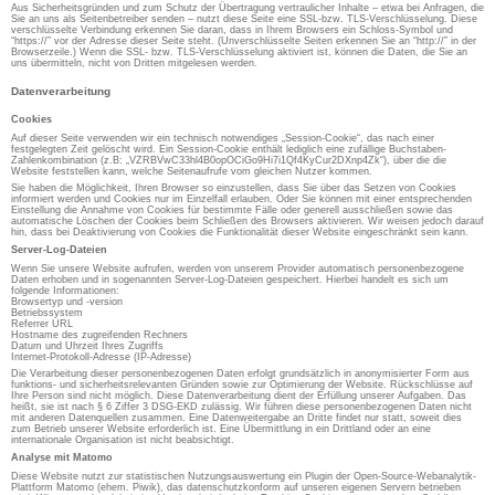
Aus Sicherheitsgründen und zum Schutz der Übertragung vertraulicher Inhalte – etwa bei Anfragen, die
Sie an uns als Seitenbetreiber senden – nutzt diese Seite eine SSL-bzw. TLS-Verschlüsselung. Diese
verschlüsselte Verbindung erkennen Sie daran, dass in Ihrem Browsers ein Schloss-Symbol und
“https://” vor der Adresse dieser Seite steht. (Unverschlüsselte Seiten erkennen Sie an “http://” in der
Browserzeile.) Wenn die SSL- bzw. TLS-Verschlüsselung aktiviert ist, können die Daten, die Sie an
uns übermitteln, nicht von Dritten mitgelesen werden.
Datenverarbeitung
Cookies
Auf dieser Seite verwenden wir ein technisch notwendiges „Session-Cookie“, das nach einer
festgelegten Zeit gelöscht wird. Ein Session-Cookie enthält lediglich eine zufällige Buchstaben-
Zahlenkombination (z.B: „VZRBVwC33hl4B0opOCiGo9Hi7i1Qf4KyCur2DXnp4Zk“), über die die
Website feststellen kann, welche Seitenaufrufe vom gleichen Nutzer kommen.
Sie haben die Möglichkeit, Ihren Browser so einzustellen, dass Sie über das Setzen von Cookies
informiert werden und Cookies nur im Einzelfall erlauben. Oder Sie können mit einer entsprechenden
Einstellung die Annahme von Cookies für bestimmte Fälle oder generell ausschließen sowie das
automatische Löschen der Cookies beim Schließen des Browsers aktivieren. Wir weisen jedoch darauf
hin, dass bei Deaktivierung von Cookies die Funktionalität dieser Website eingeschränkt sein kann.
Server-Log-Dateien
Wenn Sie unsere Website aufrufen, werden von unserem Provider automatisch personenbezogene
Daten erhoben und in sogenannten Server-Log-Dateien gespeichert. Hierbei handelt es sich um
folgende Informationen:
Browsertyp und -version
Betriebssystem
Referrer URL
Hostname des zugreifenden Rechners
Datum und Uhrzeit Ihres Zugriffs
Internet-Protokoll-Adresse (IP-Adresse)
Die Verarbeitung dieser personenbezogenen Daten erfolgt grundsätzlich in anonymisierter Form aus
funktions- und sicherheitsrelevanten Gründen sowie zur Optimierung der Website. Rückschlüsse auf
Ihre Person sind nicht möglich. Diese Datenverarbeitung dient der Erfüllung unserer Aufgaben. Das
heißt, sie ist nach § 6 Ziffer 3 DSG-EKD zulässig. Wir führen diese personenbezogenen Daten nicht
mit anderen Datenquellen zusammen. Eine Datenweitergabe an Dritte findet nur statt, soweit dies
zum Betrieb unserer Website erforderlich ist. Eine Übermittlung in ein Drittland oder an eine
internationale Organisation ist nicht beabsichtigt.
Analyse mit Matomo
Diese Website nutzt zur statistischen Nutzungsauswertung ein Plugin der Open-Source-Webanalytik-
Plattform Matomo (ehem. Piwik), das datenschutzkonform auf unseren eigenen Servern betrieben