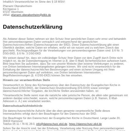
Inhaltlich Verantwortlicher im Sinne des § 18 MStV:
Pfarramt Oberaltertheim
Kirchgasse 1
97237 Altertheim
eMail:
pfarramt.oberaltertheim@elkb.de
Datenschutzerklärung
Als Anbieter dieser Seiten nehmen wir den Schutz Ihrer persönlichen Daten sehr ernst und behandeln
Ihre personenbezogenen Daten vertraulich und entsprechend der gesetzlichen
Datenschutzvorschriften (Datenschutzgesetz der EKD). Diese Datenschutzerklärung gibt einen
Überblick darüber, welche Daten wir erheben, wofür wir sie nutzen und zu welchem Zweck das
geschieht. Rechtsgrundlagen für die Verarbeitungen von personenbezogenen Daten sind: § 6 Nr. 5
DSG-EKD, § 6 Nr. 3 DSG-EKD
Wir weisen darauf hin, dass ein vollständiger Schutz Ihrer Daten vor dem Zugriff durch Dritte nicht
möglich ist, da die Datenübertragung im Internet (z.B. über E-Mail) Sicherheitslücken aufweisen kann.
Bitte beachten Sie außerdem, dass Sie von unserer Website über externe Verlinkungen zu anderen,
von Dritten betriebenen Internetangeboten gelangen können. Wir sind nicht verantwortlich für die
Einhaltung der datenschutzrechtlichen Bestimmungen und einen sicheren Umgang mit Ihren
personenbezogenen Daten auf verlinkten, von Dritten betriebenen Internetseiten.
Begriffsbestimmungen (§. 4 DSG-EKD) können Sie hier einsehen.
Hinweis zur verantwortlichen Stelle
Verantwortlich im Sinne des Kirchengesetzes über den Datenschutz der Evangelischen Kirche in
Deutschland (DSG-EKD), der Datenschutz-Grundverordnung (DS-GVO) sowie sonstiger
datenschutzrechtlicher Vorgaben, die kirchliche Stellen anzuwenden haben, ist:
*Verantwortliche Stelle nennt man die natürliche oder juristische Person, die allein oder gemeinsam mit
anderen darüber entscheidet, warum, welche personenbezogenen Daten (z.B. Namen, E-Mail-
Adressen o. Ä.) wie verarbeitet werden.
Datenschutzaufsichtsbehörde
Die datenschutzrechtliche Aufsicht über die oben genannte verantwortliche Stelle dieses
Internetauftritts erfolgt durch den Beauftragten für den Datenschutz der EKD.
Der Beauftragte für den Datenschutz der Evangelischen Kirche in Deutschland, Lange Laube 20,
30419 Hannover
Telefon 05 11 / 76 81 28-0,
info@datenschutz.ekd.de
,
https://datenschutz.ekd.de
Sofern Sie der Ansicht sind, bei der Erhebung, Verarbeitung oder Nutzung Ihrer personenbezogenen