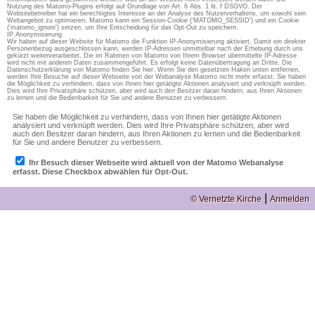
Nutzung des Matomo-Plugins erfolgt auf Grundlage von Art. 6 Abs. 1 lit. f DSGVO. Der
Websitebetreiber hat ein berechtigtes Interesse an der Analyse des Nutzerverhaltens, um sowohl sein
Webangebot zu optimieren. Matomo kann ein Session-Cookie ('MATOMO_SESSID') und ein Cookie
('matomo_ignore') setzen, um Ihre Entscheidung für das Opt-Out zu speichern.
IP Anonymisierung
Wir haben auf dieser Website für Matomo die Funktion IP-Anonymisierung aktiviert. Damit ein direkter
Personenbezug ausgeschlossen kann, werden IP-Adressen unmittelbar nach der Erhebung durch uns
gekürzt weiterverarbeitet. Die im Rahmen von Matomo von Ihrem Browser übermittelte IP-Adresse
wird nicht mit anderen Daten zusammengeführt. Es erfolgt keine Datenübertragung an Dritte. Die
Datenschutzerklärung von Matomo finden Sie hier. Wenn Sie den gesetzten Haken unten entfernen,
werden Ihre Besuche auf dieser Webseite von der Webanalyse Matomo nicht mehr erfasst. Sie haben
die Möglichkeit zu verhindern, dass von Ihnen hier getätigte Aktionen analysiert und verknüpft werden.
Dies wird Ihre Privatsphäre schützen, aber wird auch den Besitzer daran hindern, aus Ihren Aktionen
zu lernen und die Bedienbarkeit für Sie und andere Benutzer zu verbessern.
|
© Vernetzte Kirche
Anmelden