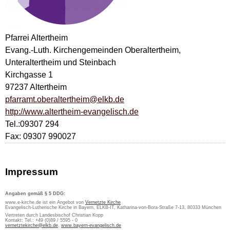
Pfarrei Altertheim
Evang.-Luth. Kirchengemeinden Oberaltertheim,
Unteraltertheim und Steinbach
Kirchgasse 1
97237 Altertheim
pfarramt.oberaltertheim@elkb.de
http://www.altertheim-evangelisch.de
Tel.:09307 294
Fax: 09307 990027
Impressum
Angaben gemäß § 5 DDG:
www.e-kirche.de ist ein Angebot von
Vernetzte Kirche
Evangelisch-Lutherische Kirche in Bayern, ELKB-IT, Katharina-von-Bora-Straße 7-13, 80333 München
Vertreten durch Landesbischof Christian Kopp
Kontakt: Tel.: +49 (0)89 / 5595 - 0
vernetztekirche@elkb.de
,
www.bayern-evangelisch.de