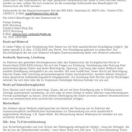
Daten durch den Internetauftritt der oben genannten verantwortlichen Stelle in ihren Rechten verletzt
worden zu sein, sollten Sie sich zunächst an die zuständige Außenstelle des Beauftragten für
Datenschutz der EKD wenden:
Außenstelle für die Datenschutzregion Süd des BfD-EKD, Hafenbad 22, 89073 Ulm, Telefon 0731-
140593-0, E-Mail:
sued@datenschutz.ekd.de
Der örtlich Beauftragte für den Datenschutz ist:
Florian Kühling
KGA Würzburg
Friedrich-Ebert-Ring 30a
97072 Würzburg
E-Mail:
datenschutz.verbund1@elkb.de
Tel. 0151 18507999
Recht auf Widerruf
In vielen Fällen ist eine Verarbeitung Ihrer Daten nur mit Ihrer ausdrücklichen Einwilligung möglich. Sie
haben gemäß § 11 Abs. 3 DSG-EKD das Recht, Ihre Einwilligung jederzeit zu widerrufen. Die
Rechtmäßigkeit der bis zum Widerruf erfolgten Datenverarbeitung bleibt vom Widerruf unberührt.
Auskunft, Sperrung, Löschung
Im Rahmen des geltenden Kirchengesetzes über den Datenschutz der Evangelischen Kirche in
Deutschland (DSG-EKD) können Sie sich bei Fragen zur Erhebung, Verarbeitung oder Nutzung Ihrer
personenbezogenen Daten und deren Berichtigung, Sperrung, Löschung oder einem Widerruf einer
erteilten Einwilligung unentgeltlich an uns wenden. Wir sind verpflichtet, Ihrem Recht auf Berichtigung
falscher Daten oder Löschung personenbezogener Daten nachzukommen, insofern diesem Anspruch
keine gesetzliche Aufbewahrungspflicht entgegensteht. Zur Ausübung Ihrer Rechte und für Rückfragen
nehmen Sie sich bitte über die im Impressum hinterlegte Adresse Kontakt mit uns auf.
Recht auf Datenübertragbarkeit
Dem Gesetz nach sind Sie berechtigt, Daten, die wir mit Ihrer Einwilligung oder in Erfüllung eines
Vertrags automatisiert verarbeiten, an sich oder an einen Dritten in einem üblichen maschinenlesbaren
Format aushändigen zu lassen. Eine direkte Übertragung der Daten an einen anderen Verantwortlichen
kann nur entsprechend einer technischen Umsetzbarkeit erfolgen.
Werbe-Mails
Als Anbieter dieser Website widersprechen wir hiermit der Nutzung von im Rahmen der
Impressumspflicht veröffentlichten Kontaktdaten zur Übersendung von nicht ausdrücklich
angeforderter Werbung, z.B. Spam-Mails. Bei Missachtung dieses Widerspruchs behalten wir uns
rechtliche Schritte vor.
SSL- bzw. TLS-Verschlüsselung
Aus Sicherheitsgründen und zum Schutz der Übertragung vertraulicher Inhalte – etwa bei Anfragen, die
Sie an uns als Seitenbetreiber senden – nutzt diese Seite eine SSL-bzw. TLS-Verschlüsselung. Diese