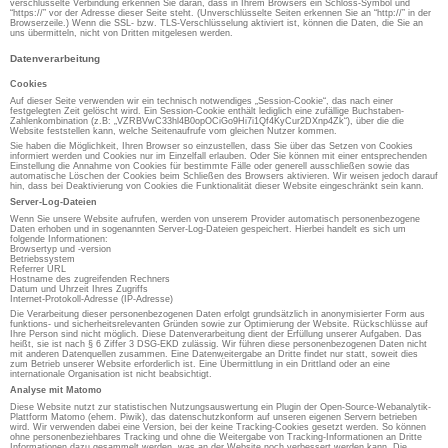
verschlüsselte Verbindung erkennen Sie daran, dass in Ihrem Browsers ein Schloss-Symbol und
“https://” vor der Adresse dieser Seite steht. (Unverschlüsselte Seiten erkennen Sie an “http://” in der
Browserzeile.) Wenn die SSL- bzw. TLS-Verschlüsselung aktiviert ist, können die Daten, die Sie an
uns übermitteln, nicht von Dritten mitgelesen werden.
Datenverarbeitung
Cookies
Auf dieser Seite verwenden wir ein technisch notwendiges „Session-Cookie“, das nach einer
festgelegten Zeit gelöscht wird. Ein Session-Cookie enthält lediglich eine zufällige Buchstaben-
Zahlenkombination (z.B: „VZRBVwC33hl4B0opOCiGo9Hi7i1Qf4KyCur2DXnp4Zk“), über die die
Website feststellen kann, welche Seitenaufrufe vom gleichen Nutzer kommen.
Sie haben die Möglichkeit, Ihren Browser so einzustellen, dass Sie über das Setzen von Cookies
informiert werden und Cookies nur im Einzelfall erlauben. Oder Sie können mit einer entsprechenden
Einstellung die Annahme von Cookies für bestimmte Fälle oder generell ausschließen sowie das
automatische Löschen der Cookies beim Schließen des Browsers aktivieren. Wir weisen jedoch darauf
hin, dass bei Deaktivierung von Cookies die Funktionalität dieser Website eingeschränkt sein kann.
Server-Log-Dateien
Wenn Sie unsere Website aufrufen, werden von unserem Provider automatisch personenbezogene
Daten erhoben und in sogenannten Server-Log-Dateien gespeichert. Hierbei handelt es sich um
folgende Informationen:
Browsertyp und -version
Betriebssystem
Referrer URL
Hostname des zugreifenden Rechners
Datum und Uhrzeit Ihres Zugriffs
Internet-Protokoll-Adresse (IP-Adresse)
Die Verarbeitung dieser personenbezogenen Daten erfolgt grundsätzlich in anonymisierter Form aus
funktions- und sicherheitsrelevanten Gründen sowie zur Optimierung der Website. Rückschlüsse auf
Ihre Person sind nicht möglich. Diese Datenverarbeitung dient der Erfüllung unserer Aufgaben. Das
heißt, sie ist nach § 6 Ziffer 3 DSG-EKD zulässig. Wir führen diese personenbezogenen Daten nicht
mit anderen Datenquellen zusammen. Eine Datenweitergabe an Dritte findet nur statt, soweit dies
zum Betrieb unserer Website erforderlich ist. Eine Übermittlung in ein Drittland oder an eine
internationale Organisation ist nicht beabsichtigt.
Analyse mit Matomo
Diese Website nutzt zur statistischen Nutzungsauswertung ein Plugin der Open-Source-Webanalytik-
Plattform Matomo (ehem. Piwik), das datenschutzkonform auf unseren eigenen Servern betrieben
wird. Wir verwenden dabei eine Version, bei der keine Tracking-Cookies gesetzt werden. So können
ohne personenbeziehbares Tracking und ohne die Weitergabe von Tracking-Informationen an Dritte
Informationen dazu gesammelt werden, was an der Website noch verbessert werden kann. Die