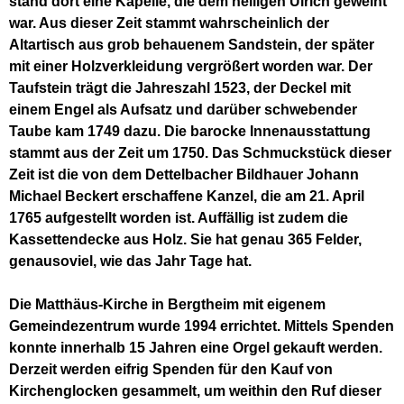
stand dort eine Kapelle, die dem heiligen Ulrich geweiht
war. Aus dieser Zeit stammt wahrscheinlich der
Altartisch aus grob behauenem Sandstein, der später
mit einer Holzverkleidung vergrößert worden war. Der
Taufstein trägt die Jahreszahl 1523, der Deckel mit
einem Engel als Aufsatz und darüber schwebender
Taube kam 1749 dazu. Die barocke Innenausstattung
stammt aus der Zeit um 1750. Das Schmuckstück dieser
Zeit ist die von dem Dettelbacher Bildhauer Johann
Michael Beckert erschaffene Kanzel, die am 21. April
1765 aufgestellt worden ist. Auffällig ist zudem die
Kassettendecke aus Holz. Sie hat genau 365 Felder,
genausoviel, wie das Jahr Tage hat.
Die Matthäus-Kirche in Bergtheim mit eigenem
Gemeindezentrum wurde 1994 errichtet. Mittels Spenden
konnte innerhalb 15 Jahren eine Orgel gekauft werden.
Derzeit werden eifrig Spenden für den Kauf von
Kirchenglocken gesammelt, um weithin den Ruf dieser