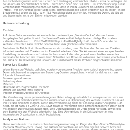
Aus Sicherheitsgründen und zum Schutz der Übertragung vertraulicher Inhalte – etwa bei Anfragen, die
Sie an uns als Seitenbetreiber senden – nutzt diese Seite eine SSL-bzw. TLS-Verschlüsselung. Diese
verschlüsselte Verbindung erkennen Sie daran, dass in Ihrem Browsers ein Schloss-Symbol und
“https://” vor der Adresse dieser Seite steht. (Unverschlüsselte Seiten erkennen Sie an “http://” in der
Browserzeile.) Wenn die SSL- bzw. TLS-Verschlüsselung aktiviert ist, können die Daten, die Sie an
uns übermitteln, nicht von Dritten mitgelesen werden.
Datenverarbeitung
Cookies
Auf dieser Seite verwenden wir ein technisch notwendiges „Session-Cookie“, das nach einer
festgelegten Zeit gelöscht wird. Ein Session-Cookie enthält lediglich eine zufällige Buchstaben-
Zahlenkombination (z.B: „VZRBVwC33hl4B0opOCiGo9Hi7i1Qf4KyCur2DXnp4Zk“), über die die
Website feststellen kann, welche Seitenaufrufe vom gleichen Nutzer kommen.
Sie haben die Möglichkeit, Ihren Browser so einzustellen, dass Sie über das Setzen von Cookies
informiert werden und Cookies nur im Einzelfall erlauben. Oder Sie können mit einer entsprechenden
Einstellung die Annahme von Cookies für bestimmte Fälle oder generell ausschließen sowie das
automatische Löschen der Cookies beim Schließen des Browsers aktivieren. Wir weisen jedoch darauf
hin, dass bei Deaktivierung von Cookies die Funktionalität dieser Website eingeschränkt sein kann.
Server-Log-Dateien
Wenn Sie unsere Website aufrufen, werden von unserem Provider automatisch personenbezogene
Daten erhoben und in sogenannten Server-Log-Dateien gespeichert. Hierbei handelt es sich um
folgende Informationen:
Browsertyp und -version
Betriebssystem
Referrer URL
Hostname des zugreifenden Rechners
Datum und Uhrzeit Ihres Zugriffs
Internet-Protokoll-Adresse (IP-Adresse)
Die Verarbeitung dieser personenbezogenen Daten erfolgt grundsätzlich in anonymisierter Form aus
funktions- und sicherheitsrelevanten Gründen sowie zur Optimierung der Website. Rückschlüsse auf
Ihre Person sind nicht möglich. Diese Datenverarbeitung dient der Erfüllung unserer Aufgaben. Das
heißt, sie ist nach § 6 Ziffer 3 DSG-EKD zulässig. Wir führen diese personenbezogenen Daten nicht
mit anderen Datenquellen zusammen. Eine Datenweitergabe an Dritte findet nur statt, soweit dies
zum Betrieb unserer Website erforderlich ist. Eine Übermittlung in ein Drittland oder an eine
internationale Organisation ist nicht beabsichtigt.
Analyse mit Matomo
Diese Website nutzt zur statistischen Nutzungsauswertung ein Plugin der Open-Source-Webanalytik-
Plattform Matomo (ehem. Piwik), das datenschutzkonform auf unseren eigenen Servern betrieben