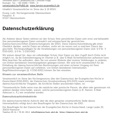
Vertreten durch Landesbischof Christian Kopp
Kontakt: Tel.: +49 (0)89 / 5595 - 0
vernetztekirche@elkb.de
,
www.bayern-evangelisch.de
Inhaltlich Verantwortlicher im Sinne des § 18 MStV:
Evang.-Luth. Kirchengemeinde Obereisenheim
Hauptstr. 8
97247 Obereisenheim
Datenschutzerklärung
Als Anbieter dieser Seiten nehmen wir den Schutz Ihrer persönlichen Daten sehr ernst und behandeln
Ihre personenbezogenen Daten vertraulich und entsprechend der gesetzlichen
Datenschutzvorschriften (Datenschutzgesetz der EKD). Diese Datenschutzerklärung gibt einen
Überblick darüber, welche Daten wir erheben, wofür wir sie nutzen und zu welchem Zweck das
geschieht. Rechtsgrundlagen für die Verarbeitungen von personenbezogenen Daten sind: § 6 Nr. 5
DSG-EKD, § 6 Nr. 3 DSG-EKD
Wir weisen darauf hin, dass ein vollständiger Schutz Ihrer Daten vor dem Zugriff durch Dritte nicht
möglich ist, da die Datenübertragung im Internet (z.B. über E-Mail) Sicherheitslücken aufweisen kann.
Bitte beachten Sie außerdem, dass Sie von unserer Website über externe Verlinkungen zu anderen,
von Dritten betriebenen Internetangeboten gelangen können. Wir sind nicht verantwortlich für die
Einhaltung der datenschutzrechtlichen Bestimmungen und einen sicheren Umgang mit Ihren
personenbezogenen Daten auf verlinkten, von Dritten betriebenen Internetseiten.
Begriffsbestimmungen (§. 4 DSG-EKD) können Sie hier einsehen.
Hinweis zur verantwortlichen Stelle
Verantwortlich im Sinne des Kirchengesetzes über den Datenschutz der Evangelischen Kirche in
Deutschland (DSG-EKD), der Datenschutz-Grundverordnung (DS-GVO) sowie sonstiger
datenschutzrechtlicher Vorgaben, die kirchliche Stellen anzuwenden haben, ist:
*Verantwortliche Stelle nennt man die natürliche oder juristische Person, die allein oder gemeinsam mit
anderen darüber entscheidet, warum, welche personenbezogenen Daten (z.B. Namen, E-Mail-
Adressen o. Ä.) wie verarbeitet werden.
Datenschutzaufsichtsbehörde
Die datenschutzrechtliche Aufsicht über die oben genannte verantwortliche Stelle dieses
Internetauftritts erfolgt durch den Beauftragten für den Datenschutz der EKD.
Der Beauftragte für den Datenschutz der Evangelischen Kirche in Deutschland, Lange Laube 20,
30419 Hannover
Telefon 05 11 / 76 81 28-0,
info@datenschutz.ekd.de
,
https://datenschutz.ekd.de