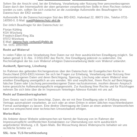
Sofern Sie der Ansicht sind, bei der Erhebung, Verarbeitung oder Nutzung Ihrer personenbezogenen
Daten durch den Internetauftritt der oben genannten verantwortlichen Stelle in ihren Rechten verletzt
worden zu sein, sollten Sie sich zunächst an die zuständige Außenstelle des Beauftragten für
Datenschutz der EKD wenden:
Außenstelle für die Datenschutzregion Süd des BfD-EKD, Hafenbad 22, 89073 Ulm, Telefon 0731-
140593-0, E-Mail:
sued@datenschutz.ekd.de
Der örtlich Beauftragte für den Datenschutz ist:
Florian Kühling
KGA Würzburg
Friedrich-Ebert-Ring 30a
97072 Würzburg
E-Mail:
datenschutz.verbund1@elkb.de
Tel. 0151 18507999
Recht auf Widerruf
In vielen Fällen ist eine Verarbeitung Ihrer Daten nur mit Ihrer ausdrücklichen Einwilligung möglich. Sie
haben gemäß § 11 Abs. 3 DSG-EKD das Recht, Ihre Einwilligung jederzeit zu widerrufen. Die
Rechtmäßigkeit der bis zum Widerruf erfolgten Datenverarbeitung bleibt vom Widerruf unberührt.
Auskunft, Sperrung, Löschung
Im Rahmen des geltenden Kirchengesetzes über den Datenschutz der Evangelischen Kirche in
Deutschland (DSG-EKD) können Sie sich bei Fragen zur Erhebung, Verarbeitung oder Nutzung Ihrer
personenbezogenen Daten und deren Berichtigung, Sperrung, Löschung oder einem Widerruf einer
erteilten Einwilligung unentgeltlich an uns wenden. Wir sind verpflichtet, Ihrem Recht auf Berichtigung
falscher Daten oder Löschung personenbezogener Daten nachzukommen, insofern diesem Anspruch
keine gesetzliche Aufbewahrungspflicht entgegensteht. Zur Ausübung Ihrer Rechte und für Rückfragen
nehmen Sie sich bitte über die im Impressum hinterlegte Adresse Kontakt mit uns auf.
Recht auf Datenübertragbarkeit
Dem Gesetz nach sind Sie berechtigt, Daten, die wir mit Ihrer Einwilligung oder in Erfüllung eines
Vertrags automatisiert verarbeiten, an sich oder an einen Dritten in einem üblichen maschinenlesbaren
Format aushändigen zu lassen. Eine direkte Übertragung der Daten an einen anderen Verantwortlichen
kann nur entsprechend einer technischen Umsetzbarkeit erfolgen.
Werbe-Mails
Als Anbieter dieser Website widersprechen wir hiermit der Nutzung von im Rahmen der
Impressumspflicht veröffentlichten Kontaktdaten zur Übersendung von nicht ausdrücklich
angeforderter Werbung, z.B. Spam-Mails. Bei Missachtung dieses Widerspruchs behalten wir uns
rechtliche Schritte vor.
SSL- bzw. TLS-Verschlüsselung