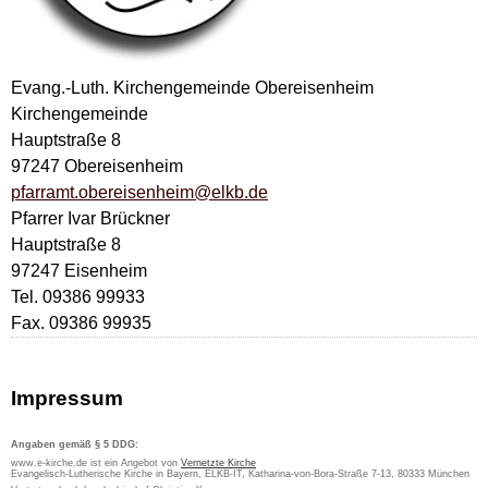
Evang.-Luth. Kirchengemeinde Obereisenheim
Kirchengemeinde
Hauptstraße 8
97247 Obereisenheim
pfarramt.obereisenheim@elkb.de
Pfarrer Ivar Brückner
Hauptstraße 8
97247 Eisenheim
Tel. 09386 99933
Fax. 09386 99935
Impressum
Angaben gemäß § 5 DDG:
www.e-kirche.de ist ein Angebot von
Vernetzte Kirche
Evangelisch-Lutherische Kirche in Bayern, ELKB-IT, Katharina-von-Bora-Straße 7-13, 80333 München