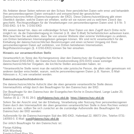
Als Anbieter dieser Seiten nehmen wir den Schutz Ihrer persönlichen Daten sehr ernst und behandeln
Ihre personenbezogenen Daten vertraulich und entsprechend der gesetzlichen
Datenschutzvorschriften (Datenschutzgesetz der EKD). Diese Datenschutzerklärung gibt einen
Überblick darüber, welche Daten wir erheben, wofür wir sie nutzen und zu welchem Zweck das
geschieht. Rechtsgrundlagen für die Verarbeitungen von personenbezogenen Daten sind: § 6 Nr. 5
DSG-EKD, § 6 Nr. 3 DSG-EKD
Wir weisen darauf hin, dass ein vollständiger Schutz Ihrer Daten vor dem Zugriff durch Dritte nicht
möglich ist, da die Datenübertragung im Internet (z.B. über E-Mail) Sicherheitslücken aufweisen kann.
Bitte beachten Sie außerdem, dass Sie von unserer Website über externe Verlinkungen zu anderen,
von Dritten betriebenen Internetangeboten gelangen können. Wir sind nicht verantwortlich für die
Einhaltung der datenschutzrechtlichen Bestimmungen und einen sicheren Umgang mit Ihren
personenbezogenen Daten auf verlinkten, von Dritten betriebenen Internetseiten.
Begriffsbestimmungen (§. 4 DSG-EKD) können Sie hier einsehen.
Hinweis zur verantwortlichen Stelle
Verantwortlich im Sinne des Kirchengesetzes über den Datenschutz der Evangelischen Kirche in
Deutschland (DSG-EKD), der Datenschutz-Grundverordnung (DS-GVO) sowie sonstiger
datenschutzrechtlicher Vorgaben, die kirchliche Stellen anzuwenden haben, ist:
*Verantwortliche Stelle nennt man die natürliche oder juristische Person, die allein oder gemeinsam mit
anderen darüber entscheidet, warum, welche personenbezogenen Daten (z.B. Namen, E-Mail-
Adressen o. Ä.) wie verarbeitet werden.
Datenschutzaufsichtsbehörde
Die datenschutzrechtliche Aufsicht über die oben genannte verantwortliche Stelle dieses
Internetauftritts erfolgt durch den Beauftragten für den Datenschutz der EKD.
Der Beauftragte für den Datenschutz der Evangelischen Kirche in Deutschland, Lange Laube 20,
30419 Hannover
Telefon 05 11 / 76 81 28-0,
info@datenschutz.ekd.de
,
https://datenschutz.ekd.de
Sofern Sie der Ansicht sind, bei der Erhebung, Verarbeitung oder Nutzung Ihrer personenbezogenen
Daten durch den Internetauftritt der oben genannten verantwortlichen Stelle in ihren Rechten verletzt
worden zu sein, sollten Sie sich zunächst an die zuständige Außenstelle des Beauftragten für
Datenschutz der EKD wenden:
Außenstelle für die Datenschutzregion Süd des BfD-EKD, Hafenbad 22, 89073 Ulm, Telefon 0731-
140593-0, E-Mail:
sued@datenschutz.ekd.de
Der örtlich Beauftragte für den Datenschutz ist:
Florian Kühling
KGA Würzburg
Friedrich-Ebert-Ring 30a