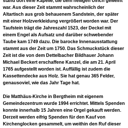
stand dort eine Kapelle, die dem heiligen Ulrich geweiht
war. Aus dieser Zeit stammt wahrscheinlich der
Altartisch aus grob behauenem Sandstein, der später
mit einer Holzverkleidung vergrößert worden war. Der
Taufstein trägt die Jahreszahl 1523, der Deckel mit
einem Engel als Aufsatz und darüber schwebender
Taube kam 1749 dazu. Die barocke Innenausstattung
stammt aus der Zeit um 1750. Das Schmuckstück dieser
Zeit ist die von dem Dettelbacher Bildhauer Johann
Michael Beckert erschaffene Kanzel, die am 21. April
1765 aufgestellt worden ist. Auffällig ist zudem die
Kassettendecke aus Holz. Sie hat genau 365 Felder,
genausoviel, wie das Jahr Tage hat.
Die Matthäus-Kirche in Bergtheim mit eigenem
Gemeindezentrum wurde 1994 errichtet. Mittels Spenden
konnte innerhalb 15 Jahren eine Orgel gekauft werden.
Derzeit werden eifrig Spenden für den Kauf von
Kirchenglocken gesammelt, um weithin den Ruf dieser