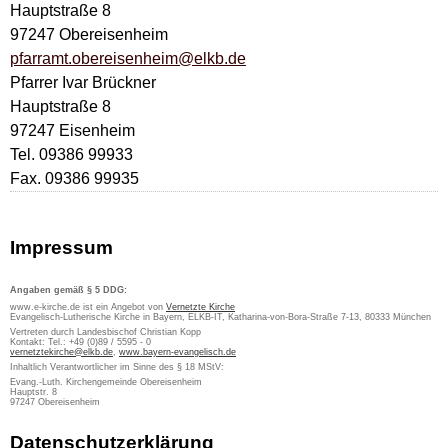
Hauptstraße 8
97247 Obereisenheim
pfarramt.obereisenheim@elkb.de
Pfarrer Ivar Brückner
Hauptstraße 8
97247 Eisenheim
Tel. 09386 99933
Fax. 09386 99935
Impressum
Angaben gemäß § 5 DDG:
www.e-kirche.de ist ein Angebot von
Vernetzte Kirche
Evangelisch-Lutherische Kirche in Bayern, ELKB-IT, Katharina-von-Bora-Straße 7-13, 80333 München
Vertreten durch Landesbischof Christian Kopp
Kontakt: Tel.: +49 (0)89 / 5595 - 0
vernetztekirche@elkb.de
,
www.bayern-evangelisch.de
Inhaltlich Verantwortlicher im Sinne des § 18 MStV:
Evang.-Luth. Kirchengemeinde Obereisenheim
Hauptstr. 8
97247 Obereisenheim
Datenschutzerklärung