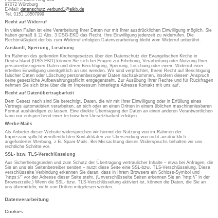
97072 Würzburg
E-Mail:
datenschutz.verbund1@elkb.de
Tel. 0151 18507999
Recht auf Widerruf
In vielen Fällen ist eine Verarbeitung Ihrer Daten nur mit Ihrer ausdrücklichen Einwilligung möglich. Sie
haben gemäß § 11 Abs. 3 DSG-EKD das Recht, Ihre Einwilligung jederzeit zu widerrufen. Die
Rechtmäßigkeit der bis zum Widerruf erfolgten Datenverarbeitung bleibt vom Widerruf unberührt.
Auskunft, Sperrung, Löschung
Im Rahmen des geltenden Kirchengesetzes über den Datenschutz der Evangelischen Kirche in
Deutschland (DSG-EKD) können Sie sich bei Fragen zur Erhebung, Verarbeitung oder Nutzung Ihrer
personenbezogenen Daten und deren Berichtigung, Sperrung, Löschung oder einem Widerruf einer
erteilten Einwilligung unentgeltlich an uns wenden. Wir sind verpflichtet, Ihrem Recht auf Berichtigung
falscher Daten oder Löschung personenbezogener Daten nachzukommen, insofern diesem Anspruch
keine gesetzliche Aufbewahrungspflicht entgegensteht. Zur Ausübung Ihrer Rechte und für Rückfragen
nehmen Sie sich bitte über die im Impressum hinterlegte Adresse Kontakt mit uns auf.
Recht auf Datenübertragbarkeit
Dem Gesetz nach sind Sie berechtigt, Daten, die wir mit Ihrer Einwilligung oder in Erfüllung eines
Vertrags automatisiert verarbeiten, an sich oder an einen Dritten in einem üblichen maschinenlesbaren
Format aushändigen zu lassen. Eine direkte Übertragung der Daten an einen anderen Verantwortlichen
kann nur entsprechend einer technischen Umsetzbarkeit erfolgen.
Werbe-Mails
Als Anbieter dieser Website widersprechen wir hiermit der Nutzung von im Rahmen der
Impressumspflicht veröffentlichten Kontaktdaten zur Übersendung von nicht ausdrücklich
angeforderter Werbung, z.B. Spam-Mails. Bei Missachtung dieses Widerspruchs behalten wir uns
rechtliche Schritte vor.
SSL- bzw. TLS-Verschlüsselung
Aus Sicherheitsgründen und zum Schutz der Übertragung vertraulicher Inhalte – etwa bei Anfragen, die
Sie an uns als Seitenbetreiber senden – nutzt diese Seite eine SSL-bzw. TLS-Verschlüsselung. Diese
verschlüsselte Verbindung erkennen Sie daran, dass in Ihrem Browsers ein Schloss-Symbol und
“https://” vor der Adresse dieser Seite steht. (Unverschlüsselte Seiten erkennen Sie an “http://” in der
Browserzeile.) Wenn die SSL- bzw. TLS-Verschlüsselung aktiviert ist, können die Daten, die Sie an
uns übermitteln, nicht von Dritten mitgelesen werden.
Datenverarbeitung
Cookies