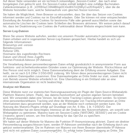
Auf dieser Seite verwenden wir ein technisch notwendiges „Session-Cookie“, das nach einer
festgelegten Zeit gelöscht wird. Ein Session-Cookie enthält lediglich eine zufällige Buchstaben-
Zahlenkombination (z.B: „VZRBVwC33hl4B0opOCiGo9Hi7i1Qf4KyCur2DXnp4Zk“), über die die
Website feststellen kann, welche Seitenaufrufe vom gleichen Nutzer kommen.
Sie haben die Möglichkeit, Ihren Browser so einzustellen, dass Sie über das Setzen von Cookies
informiert werden und Cookies nur im Einzelfall erlauben. Oder Sie können mit einer entsprechenden
Einstellung die Annahme von Cookies für bestimmte Fälle oder generell ausschließen sowie das
automatische Löschen der Cookies beim Schließen des Browsers aktivieren. Wir weisen jedoch darauf
hin, dass bei Deaktivierung von Cookies die Funktionalität dieser Website eingeschränkt sein kann.
Server-Log-Dateien
Wenn Sie unsere Website aufrufen, werden von unserem Provider automatisch personenbezogene
Daten erhoben und in sogenannten Server-Log-Dateien gespeichert. Hierbei handelt es sich um
folgende Informationen:
Browsertyp und -version
Betriebssystem
Referrer URL
Hostname des zugreifenden Rechners
Datum und Uhrzeit Ihres Zugriffs
Internet-Protokoll-Adresse (IP-Adresse)
Die Verarbeitung dieser personenbezogenen Daten erfolgt grundsätzlich in anonymisierter Form aus
funktions- und sicherheitsrelevanten Gründen sowie zur Optimierung der Website. Rückschlüsse auf
Ihre Person sind nicht möglich. Diese Datenverarbeitung dient der Erfüllung unserer Aufgaben. Das
heißt, sie ist nach § 6 Ziffer 3 DSG-EKD zulässig. Wir führen diese personenbezogenen Daten nicht
mit anderen Datenquellen zusammen. Eine Datenweitergabe an Dritte findet nur statt, soweit dies
zum Betrieb unserer Website erforderlich ist. Eine Übermittlung in ein Drittland oder an eine
internationale Organisation ist nicht beabsichtigt.
Analyse mit Matomo
Diese Website nutzt zur statistischen Nutzungsauswertung ein Plugin der Open-Source-Webanalytik-
Plattform Matomo (ehem. Piwik), das datenschutzkonform auf unseren eigenen Servern betrieben
wird. Wir verwenden dabei eine Version, bei der keine Tracking-Cookies gesetzt werden. So können
ohne personenbeziehbares Tracking und ohne die Weitergabe von Tracking-Informationen an Dritte
Informationen dazu gesammelt werden, was an der Website noch verbessert werden kann. Die
Nutzung des Matomo-Plugins erfolgt auf Grundlage von Art. 6 Abs. 1 lit. f DSGVO. Der
Websitebetreiber hat ein berechtigtes Interesse an der Analyse des Nutzerverhaltens, um sowohl sein
Webangebot zu optimieren. Matomo kann ein Session-Cookie ('MATOMO_SESSID') und ein Cookie
('matomo_ignore') setzen, um Ihre Entscheidung für das Opt-Out zu speichern.
IP Anonymisierung
Wir haben auf dieser Website für Matomo die Funktion IP-Anonymisierung aktiviert. Damit ein direkter
Personenbezug ausgeschlossen kann, werden IP-Adressen unmittelbar nach der Erhebung durch uns
gekürzt weiterverarbeitet. Die im Rahmen von Matomo von Ihrem Browser übermittelte IP-Adresse
wird nicht mit anderen Daten zusammengeführt. Es erfolgt keine Datenübertragung an Dritte. Die