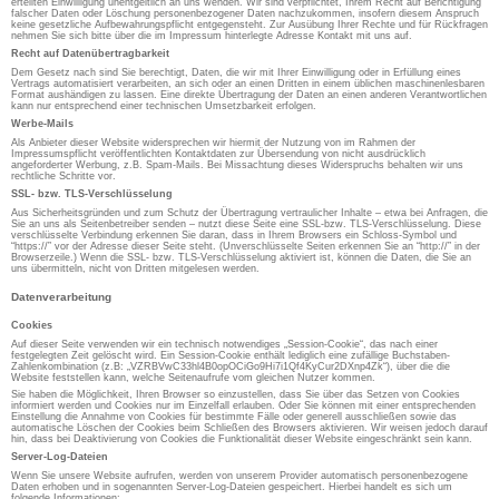
erteilten Einwilligung unentgeltlich an uns wenden. Wir sind verpflichtet, Ihrem Recht auf Berichtigung
falscher Daten oder Löschung personenbezogener Daten nachzukommen, insofern diesem Anspruch
keine gesetzliche Aufbewahrungspflicht entgegensteht. Zur Ausübung Ihrer Rechte und für Rückfragen
nehmen Sie sich bitte über die im Impressum hinterlegte Adresse Kontakt mit uns auf.
Recht auf Datenübertragbarkeit
Dem Gesetz nach sind Sie berechtigt, Daten, die wir mit Ihrer Einwilligung oder in Erfüllung eines
Vertrags automatisiert verarbeiten, an sich oder an einen Dritten in einem üblichen maschinenlesbaren
Format aushändigen zu lassen. Eine direkte Übertragung der Daten an einen anderen Verantwortlichen
kann nur entsprechend einer technischen Umsetzbarkeit erfolgen.
Werbe-Mails
Als Anbieter dieser Website widersprechen wir hiermit der Nutzung von im Rahmen der
Impressumspflicht veröffentlichten Kontaktdaten zur Übersendung von nicht ausdrücklich
angeforderter Werbung, z.B. Spam-Mails. Bei Missachtung dieses Widerspruchs behalten wir uns
rechtliche Schritte vor.
SSL- bzw. TLS-Verschlüsselung
Aus Sicherheitsgründen und zum Schutz der Übertragung vertraulicher Inhalte – etwa bei Anfragen, die
Sie an uns als Seitenbetreiber senden – nutzt diese Seite eine SSL-bzw. TLS-Verschlüsselung. Diese
verschlüsselte Verbindung erkennen Sie daran, dass in Ihrem Browsers ein Schloss-Symbol und
“https://” vor der Adresse dieser Seite steht. (Unverschlüsselte Seiten erkennen Sie an “http://” in der
Browserzeile.) Wenn die SSL- bzw. TLS-Verschlüsselung aktiviert ist, können die Daten, die Sie an
uns übermitteln, nicht von Dritten mitgelesen werden.
Datenverarbeitung
Cookies
Auf dieser Seite verwenden wir ein technisch notwendiges „Session-Cookie“, das nach einer
festgelegten Zeit gelöscht wird. Ein Session-Cookie enthält lediglich eine zufällige Buchstaben-
Zahlenkombination (z.B: „VZRBVwC33hl4B0opOCiGo9Hi7i1Qf4KyCur2DXnp4Zk“), über die die
Website feststellen kann, welche Seitenaufrufe vom gleichen Nutzer kommen.
Sie haben die Möglichkeit, Ihren Browser so einzustellen, dass Sie über das Setzen von Cookies
informiert werden und Cookies nur im Einzelfall erlauben. Oder Sie können mit einer entsprechenden
Einstellung die Annahme von Cookies für bestimmte Fälle oder generell ausschließen sowie das
automatische Löschen der Cookies beim Schließen des Browsers aktivieren. Wir weisen jedoch darauf
hin, dass bei Deaktivierung von Cookies die Funktionalität dieser Website eingeschränkt sein kann.
Server-Log-Dateien
Wenn Sie unsere Website aufrufen, werden von unserem Provider automatisch personenbezogene
Daten erhoben und in sogenannten Server-Log-Dateien gespeichert. Hierbei handelt es sich um
folgende Informationen: