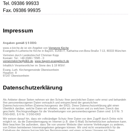
Tel. 09386 99933
Fax. 09386 99935
Impressum
Angaben gemäß § 5 DDG:
www.e-kirche.de ist ein Angebot von
Vernetzte Kirche
Evangelisch-Lutherische Kirche in Bayern, ELKB-IT, Katharina-von-Bora-Straße 7-13, 80333 München
Vertreten durch Landesbischof Christian Kopp
Kontakt: Tel.: +49 (0)89 / 5595 - 0
vernetztekirche@elkb.de
,
www.bayern-evangelisch.de
Inhaltlich Verantwortlicher im Sinne des § 18 MStV:
Evang.-Luth. Kirchengemeinde Obereisenheim
Hauptstr. 8
97247 Obereisenheim
Datenschutzerklärung
Als Anbieter dieser Seiten nehmen wir den Schutz Ihrer persönlichen Daten sehr ernst und behandeln
Ihre personenbezogenen Daten vertraulich und entsprechend der gesetzlichen
Datenschutzvorschriften (Datenschutzgesetz der EKD). Diese Datenschutzerklärung gibt einen
Überblick darüber, welche Daten wir erheben, wofür wir sie nutzen und zu welchem Zweck das
geschieht. Rechtsgrundlagen für die Verarbeitungen von personenbezogenen Daten sind: § 6 Nr. 5
DSG-EKD, § 6 Nr. 3 DSG-EKD
Wir weisen darauf hin, dass ein vollständiger Schutz Ihrer Daten vor dem Zugriff durch Dritte nicht
möglich ist, da die Datenübertragung im Internet (z.B. über E-Mail) Sicherheitslücken aufweisen kann.
Bitte beachten Sie außerdem, dass Sie von unserer Website über externe Verlinkungen zu anderen,
von Dritten betriebenen Internetangeboten gelangen können. Wir sind nicht verantwortlich für die
Einhaltung der datenschutzrechtlichen Bestimmungen und einen sicheren Umgang mit Ihren