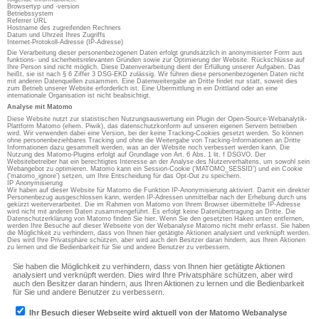
Browsertyp und -version
Betriebssystem
Referrer URL
Hostname des zugreifenden Rechners
Datum und Uhrzeit Ihres Zugriffs
Internet-Protokoll-Adresse (IP-Adresse)
Die Verarbeitung dieser personenbezogenen Daten erfolgt grundsätzlich in anonymisierter Form aus
funktions- und sicherheitsrelevanten Gründen sowie zur Optimierung der Website. Rückschlüsse auf
Ihre Person sind nicht möglich. Diese Datenverarbeitung dient der Erfüllung unserer Aufgaben. Das
heißt, sie ist nach § 6 Ziffer 3 DSG-EKD zulässig. Wir führen diese personenbezogenen Daten nicht
mit anderen Datenquellen zusammen. Eine Datenweitergabe an Dritte findet nur statt, soweit dies
zum Betrieb unserer Website erforderlich ist. Eine Übermittlung in ein Drittland oder an eine
internationale Organisation ist nicht beabsichtigt.
Analyse mit Matomo
Diese Website nutzt zur statistischen Nutzungsauswertung ein Plugin der Open-Source-Webanalytik-
Plattform Matomo (ehem. Piwik), das datenschutzkonform auf unseren eigenen Servern betrieben
wird. Wir verwenden dabei eine Version, bei der keine Tracking-Cookies gesetzt werden. So können
ohne personenbeziehbares Tracking und ohne die Weitergabe von Tracking-Informationen an Dritte
Informationen dazu gesammelt werden, was an der Website noch verbessert werden kann. Die
Nutzung des Matomo-Plugins erfolgt auf Grundlage von Art. 6 Abs. 1 lit. f DSGVO. Der
Websitebetreiber hat ein berechtigtes Interesse an der Analyse des Nutzerverhaltens, um sowohl sein
Webangebot zu optimieren. Matomo kann ein Session-Cookie ('MATOMO_SESSID') und ein Cookie
('matomo_ignore') setzen, um Ihre Entscheidung für das Opt-Out zu speichern.
IP Anonymisierung
Wir haben auf dieser Website für Matomo die Funktion IP-Anonymisierung aktiviert. Damit ein direkter
Personenbezug ausgeschlossen kann, werden IP-Adressen unmittelbar nach der Erhebung durch uns
gekürzt weiterverarbeitet. Die im Rahmen von Matomo von Ihrem Browser übermittelte IP-Adresse
wird nicht mit anderen Daten zusammengeführt. Es erfolgt keine Datenübertragung an Dritte. Die
Datenschutzerklärung von Matomo finden Sie hier. Wenn Sie den gesetzten Haken unten entfernen,
werden Ihre Besuche auf dieser Webseite von der Webanalyse Matomo nicht mehr erfasst. Sie haben
die Möglichkeit zu verhindern, dass von Ihnen hier getätigte Aktionen analysiert und verknüpft werden.
Dies wird Ihre Privatsphäre schützen, aber wird auch den Besitzer daran hindern, aus Ihren Aktionen
zu lernen und die Bedienbarkeit für Sie und andere Benutzer zu verbessern.