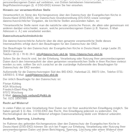
personenbezogenen Daten auf verlinkten, von Dritten betriebenen Internetseiten.
Begriffsbestimmungen (§. 4 DSG-EKD) können Sie hier einsehen.
Hinweis zur verantwortlichen Stelle
Verantwortlich im Sinne des Kirchengesetzes über den Datenschutz der Evangelischen Kirche in
Deutschland (DSG-EKD), der Datenschutz-Grundverordnung (DS-GVO) sowie sonstiger
datenschutzrechtlicher Vorgaben, die kirchliche Stellen anzuwenden haben, ist:
*Verantwortliche Stelle nennt man die natürliche oder juristische Person, die allein oder gemeinsam mit
anderen darüber entscheidet, warum, welche personenbezogenen Daten (z.B. Namen, E-Mail-
Adressen o. Ä.) wie verarbeitet werden.
Datenschutzaufsichtsbehörde
Die datenschutzrechtliche Aufsicht über die oben genannte verantwortliche Stelle dieses
Internetauftritts erfolgt durch den Beauftragten für den Datenschutz der EKD.
Der Beauftragte für den Datenschutz der Evangelischen Kirche in Deutschland, Lange Laube 20,
30419 Hannover
Telefon 05 11 / 76 81 28-0,
info@datenschutz.ekd.de
,
https://datenschutz.ekd.de
Sofern Sie der Ansicht sind, bei der Erhebung, Verarbeitung oder Nutzung Ihrer personenbezogenen
Daten durch den Internetauftritt der oben genannten verantwortlichen Stelle in ihren Rechten verletzt
worden zu sein, sollten Sie sich zunächst an die zuständige Außenstelle des Beauftragten für
Datenschutz der EKD wenden:
Außenstelle für die Datenschutzregion Süd des BfD-EKD, Hafenbad 22, 89073 Ulm, Telefon 0731-
140593-0, E-Mail:
sued@datenschutz.ekd.de
Der örtlich Beauftragte für den Datenschutz ist:
Florian Kühling
KGA Würzburg
Friedrich-Ebert-Ring 30a
97072 Würzburg
E-Mail:
datenschutz.verbund1@elkb.de
Tel. 0151 18507999
Recht auf Widerruf
In vielen Fällen ist eine Verarbeitung Ihrer Daten nur mit Ihrer ausdrücklichen Einwilligung möglich. Sie
haben gemäß § 11 Abs. 3 DSG-EKD das Recht, Ihre Einwilligung jederzeit zu widerrufen. Die
Rechtmäßigkeit der bis zum Widerruf erfolgten Datenverarbeitung bleibt vom Widerruf unberührt.
Auskunft, Sperrung, Löschung
Im Rahmen des geltenden Kirchengesetzes über den Datenschutz der Evangelischen Kirche in
Deutschland (DSG-EKD) können Sie sich bei Fragen zur Erhebung, Verarbeitung oder Nutzung Ihrer
personenbezogenen Daten und deren Berichtigung, Sperrung, Löschung oder einem Widerruf einer