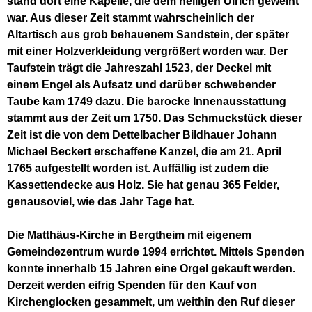
stand dort eine Kapelle, die dem heiligen Ulrich geweiht
war. Aus dieser Zeit stammt wahrscheinlich der
Altartisch aus grob behauenem Sandstein, der später
mit einer Holzverkleidung vergrößert worden war. Der
Taufstein trägt die Jahreszahl 1523, der Deckel mit
einem Engel als Aufsatz und darüber schwebender
Taube kam 1749 dazu. Die barocke Innenausstattung
stammt aus der Zeit um 1750. Das Schmuckstück dieser
Zeit ist die von dem Dettelbacher Bildhauer Johann
Michael Beckert erschaffene Kanzel, die am 21. April
1765 aufgestellt worden ist. Auffällig ist zudem die
Kassettendecke aus Holz. Sie hat genau 365 Felder,
genausoviel, wie das Jahr Tage hat.
Die Matthäus-Kirche in Bergtheim mit eigenem
Gemeindezentrum wurde 1994 errichtet. Mittels Spenden
konnte innerhalb 15 Jahren eine Orgel gekauft werden.
Derzeit werden eifrig Spenden für den Kauf von
Kirchenglocken gesammelt, um weithin den Ruf dieser