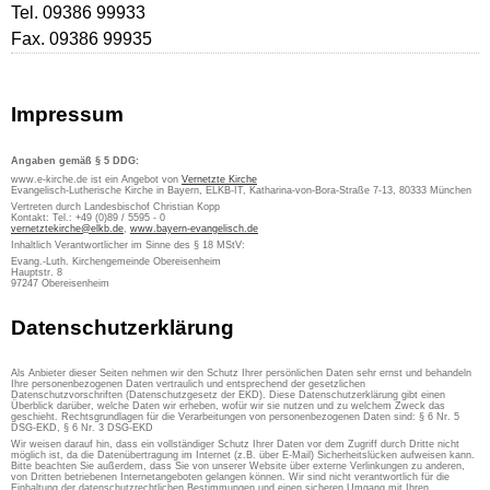
Tel. 09386 99933
Fax. 09386 99935
Impressum
Angaben gemäß § 5 DDG:
www.e-kirche.de ist ein Angebot von
Vernetzte Kirche
Evangelisch-Lutherische Kirche in Bayern, ELKB-IT, Katharina-von-Bora-Straße 7-13, 80333 München
Vertreten durch Landesbischof Christian Kopp
Kontakt: Tel.: +49 (0)89 / 5595 - 0
vernetztekirche@elkb.de
,
www.bayern-evangelisch.de
Inhaltlich Verantwortlicher im Sinne des § 18 MStV:
Evang.-Luth. Kirchengemeinde Obereisenheim
Hauptstr. 8
97247 Obereisenheim
Datenschutzerklärung
Als Anbieter dieser Seiten nehmen wir den Schutz Ihrer persönlichen Daten sehr ernst und behandeln
Ihre personenbezogenen Daten vertraulich und entsprechend der gesetzlichen
Datenschutzvorschriften (Datenschutzgesetz der EKD). Diese Datenschutzerklärung gibt einen
Überblick darüber, welche Daten wir erheben, wofür wir sie nutzen und zu welchem Zweck das
geschieht. Rechtsgrundlagen für die Verarbeitungen von personenbezogenen Daten sind: § 6 Nr. 5
DSG-EKD, § 6 Nr. 3 DSG-EKD
Wir weisen darauf hin, dass ein vollständiger Schutz Ihrer Daten vor dem Zugriff durch Dritte nicht
möglich ist, da die Datenübertragung im Internet (z.B. über E-Mail) Sicherheitslücken aufweisen kann.
Bitte beachten Sie außerdem, dass Sie von unserer Website über externe Verlinkungen zu anderen,
von Dritten betriebenen Internetangeboten gelangen können. Wir sind nicht verantwortlich für die
Einhaltung der datenschutzrechtlichen Bestimmungen und einen sicheren Umgang mit Ihren