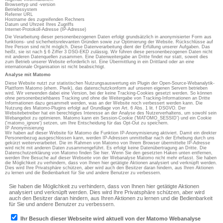
Browsertyp und -version
Betriebssystem
Referrer URL
Hostname des zugreifenden Rechners
Datum und Uhrzeit Ihres Zugriffs
Internet-Protokoll-Adresse (IP-Adresse)
Die Verarbeitung dieser personenbezogenen Daten erfolgt grundsätzlich in anonymisierter Form aus
funktions- und sicherheitsrelevanten Gründen sowie zur Optimierung der Website. Rückschlüsse auf
Ihre Person sind nicht möglich. Diese Datenverarbeitung dient der Erfüllung unserer Aufgaben. Das
heißt, sie ist nach § 6 Ziffer 3 DSG-EKD zulässig. Wir führen diese personenbezogenen Daten nicht
mit anderen Datenquellen zusammen. Eine Datenweitergabe an Dritte findet nur statt, soweit dies
zum Betrieb unserer Website erforderlich ist. Eine Übermittlung in ein Drittland oder an eine
internationale Organisation ist nicht beabsichtigt.
Analyse mit Matomo
Diese Website nutzt zur statistischen Nutzungsauswertung ein Plugin der Open-Source-Webanalytik-
Plattform Matomo (ehem. Piwik), das datenschutzkonform auf unseren eigenen Servern betrieben
wird. Wir verwenden dabei eine Version, bei der keine Tracking-Cookies gesetzt werden. So können
ohne personenbeziehbares Tracking und ohne die Weitergabe von Tracking-Informationen an Dritte
Informationen dazu gesammelt werden, was an der Website noch verbessert werden kann. Die
Nutzung des Matomo-Plugins erfolgt auf Grundlage von Art. 6 Abs. 1 lit. f DSGVO. Der
Websitebetreiber hat ein berechtigtes Interesse an der Analyse des Nutzerverhaltens, um sowohl sein
Webangebot zu optimieren. Matomo kann ein Session-Cookie ('MATOMO_SESSID') und ein Cookie
('matomo_ignore') setzen, um Ihre Entscheidung für das Opt-Out zu speichern.
IP Anonymisierung
Wir haben auf dieser Website für Matomo die Funktion IP-Anonymisierung aktiviert. Damit ein direkter
Personenbezug ausgeschlossen kann, werden IP-Adressen unmittelbar nach der Erhebung durch uns
gekürzt weiterverarbeitet. Die im Rahmen von Matomo von Ihrem Browser übermittelte IP-Adresse
wird nicht mit anderen Daten zusammengeführt. Es erfolgt keine Datenübertragung an Dritte. Die
Datenschutzerklärung von Matomo finden Sie hier. Wenn Sie den gesetzten Haken unten entfernen,
werden Ihre Besuche auf dieser Webseite von der Webanalyse Matomo nicht mehr erfasst. Sie haben
die Möglichkeit zu verhindern, dass von Ihnen hier getätigte Aktionen analysiert und verknüpft werden.
Dies wird Ihre Privatsphäre schützen, aber wird auch den Besitzer daran hindern, aus Ihren Aktionen
zu lernen und die Bedienbarkeit für Sie und andere Benutzer zu verbessern.