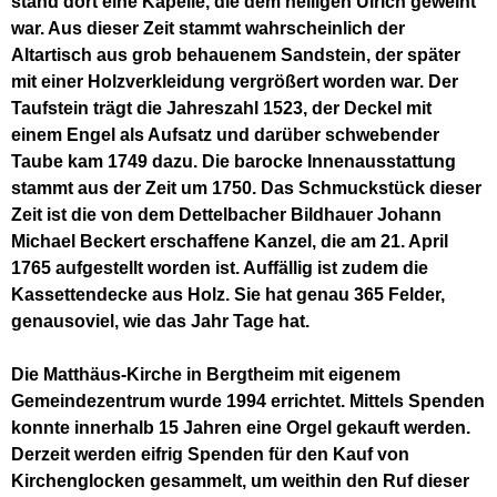
stand dort eine Kapelle, die dem heiligen Ulrich geweiht
war. Aus dieser Zeit stammt wahrscheinlich der
Altartisch aus grob behauenem Sandstein, der später
mit einer Holzverkleidung vergrößert worden war. Der
Taufstein trägt die Jahreszahl 1523, der Deckel mit
einem Engel als Aufsatz und darüber schwebender
Taube kam 1749 dazu. Die barocke Innenausstattung
stammt aus der Zeit um 1750. Das Schmuckstück dieser
Zeit ist die von dem Dettelbacher Bildhauer Johann
Michael Beckert erschaffene Kanzel, die am 21. April
1765 aufgestellt worden ist. Auffällig ist zudem die
Kassettendecke aus Holz. Sie hat genau 365 Felder,
genausoviel, wie das Jahr Tage hat.
Die Matthäus-Kirche in Bergtheim mit eigenem
Gemeindezentrum wurde 1994 errichtet. Mittels Spenden
konnte innerhalb 15 Jahren eine Orgel gekauft werden.
Derzeit werden eifrig Spenden für den Kauf von
Kirchenglocken gesammelt, um weithin den Ruf dieser