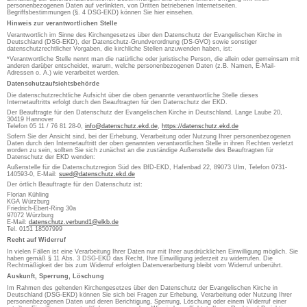
personenbezogenen Daten auf verlinkten, von Dritten betriebenen Internetseiten.
Begriffsbestimmungen (§. 4 DSG-EKD) können Sie hier einsehen.
Hinweis zur verantwortlichen Stelle
Verantwortlich im Sinne des Kirchengesetzes über den Datenschutz der Evangelischen Kirche in
Deutschland (DSG-EKD), der Datenschutz-Grundverordnung (DS-GVO) sowie sonstiger
datenschutzrechtlicher Vorgaben, die kirchliche Stellen anzuwenden haben, ist:
*Verantwortliche Stelle nennt man die natürliche oder juristische Person, die allein oder gemeinsam mit
anderen darüber entscheidet, warum, welche personenbezogenen Daten (z.B. Namen, E-Mail-
Adressen o. Ä.) wie verarbeitet werden.
Datenschutzaufsichtsbehörde
Die datenschutzrechtliche Aufsicht über die oben genannte verantwortliche Stelle dieses
Internetauftritts erfolgt durch den Beauftragten für den Datenschutz der EKD.
Der Beauftragte für den Datenschutz der Evangelischen Kirche in Deutschland, Lange Laube 20,
30419 Hannover
Telefon 05 11 / 76 81 28-0,
info@datenschutz.ekd.de
,
https://datenschutz.ekd.de
Sofern Sie der Ansicht sind, bei der Erhebung, Verarbeitung oder Nutzung Ihrer personenbezogenen
Daten durch den Internetauftritt der oben genannten verantwortlichen Stelle in ihren Rechten verletzt
worden zu sein, sollten Sie sich zunächst an die zuständige Außenstelle des Beauftragten für
Datenschutz der EKD wenden:
Außenstelle für die Datenschutzregion Süd des BfD-EKD, Hafenbad 22, 89073 Ulm, Telefon 0731-
140593-0, E-Mail:
sued@datenschutz.ekd.de
Der örtlich Beauftragte für den Datenschutz ist:
Florian Kühling
KGA Würzburg
Friedrich-Ebert-Ring 30a
97072 Würzburg
E-Mail:
datenschutz.verbund1@elkb.de
Tel. 0151 18507999
Recht auf Widerruf
In vielen Fällen ist eine Verarbeitung Ihrer Daten nur mit Ihrer ausdrücklichen Einwilligung möglich. Sie
haben gemäß § 11 Abs. 3 DSG-EKD das Recht, Ihre Einwilligung jederzeit zu widerrufen. Die
Rechtmäßigkeit der bis zum Widerruf erfolgten Datenverarbeitung bleibt vom Widerruf unberührt.
Auskunft, Sperrung, Löschung
Im Rahmen des geltenden Kirchengesetzes über den Datenschutz der Evangelischen Kirche in
Deutschland (DSG-EKD) können Sie sich bei Fragen zur Erhebung, Verarbeitung oder Nutzung Ihrer
personenbezogenen Daten und deren Berichtigung, Sperrung, Löschung oder einem Widerruf einer