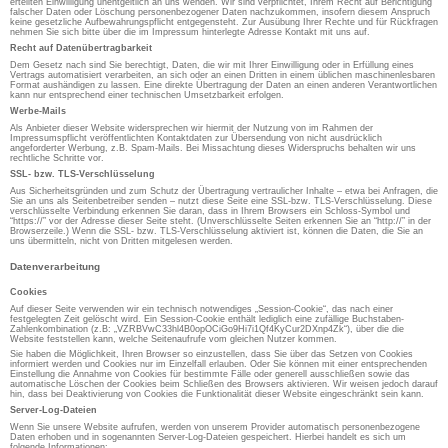
erteilten Einwilligung unentgeltlich an uns wenden. Wir sind verpflichtet, Ihrem Recht auf Berichtigung
falscher Daten oder Löschung personenbezogener Daten nachzukommen, insofern diesem Anspruch
keine gesetzliche Aufbewahrungspflicht entgegensteht. Zur Ausübung Ihrer Rechte und für Rückfragen
nehmen Sie sich bitte über die im Impressum hinterlegte Adresse Kontakt mit uns auf.
Recht auf Datenübertragbarkeit
Dem Gesetz nach sind Sie berechtigt, Daten, die wir mit Ihrer Einwilligung oder in Erfüllung eines
Vertrags automatisiert verarbeiten, an sich oder an einen Dritten in einem üblichen maschinenlesbaren
Format aushändigen zu lassen. Eine direkte Übertragung der Daten an einen anderen Verantwortlichen
kann nur entsprechend einer technischen Umsetzbarkeit erfolgen.
Werbe-Mails
Als Anbieter dieser Website widersprechen wir hiermit der Nutzung von im Rahmen der
Impressumspflicht veröffentlichten Kontaktdaten zur Übersendung von nicht ausdrücklich
angeforderter Werbung, z.B. Spam-Mails. Bei Missachtung dieses Widerspruchs behalten wir uns
rechtliche Schritte vor.
SSL- bzw. TLS-Verschlüsselung
Aus Sicherheitsgründen und zum Schutz der Übertragung vertraulicher Inhalte – etwa bei Anfragen, die
Sie an uns als Seitenbetreiber senden – nutzt diese Seite eine SSL-bzw. TLS-Verschlüsselung. Diese
verschlüsselte Verbindung erkennen Sie daran, dass in Ihrem Browsers ein Schloss-Symbol und
“https://” vor der Adresse dieser Seite steht. (Unverschlüsselte Seiten erkennen Sie an “http://” in der
Browserzeile.) Wenn die SSL- bzw. TLS-Verschlüsselung aktiviert ist, können die Daten, die Sie an
uns übermitteln, nicht von Dritten mitgelesen werden.
Datenverarbeitung
Cookies
Auf dieser Seite verwenden wir ein technisch notwendiges „Session-Cookie“, das nach einer
festgelegten Zeit gelöscht wird. Ein Session-Cookie enthält lediglich eine zufällige Buchstaben-
Zahlenkombination (z.B: „VZRBVwC33hl4B0opOCiGo9Hi7i1Qf4KyCur2DXnp4Zk“), über die die
Website feststellen kann, welche Seitenaufrufe vom gleichen Nutzer kommen.
Sie haben die Möglichkeit, Ihren Browser so einzustellen, dass Sie über das Setzen von Cookies
informiert werden und Cookies nur im Einzelfall erlauben. Oder Sie können mit einer entsprechenden
Einstellung die Annahme von Cookies für bestimmte Fälle oder generell ausschließen sowie das
automatische Löschen der Cookies beim Schließen des Browsers aktivieren. Wir weisen jedoch darauf
hin, dass bei Deaktivierung von Cookies die Funktionalität dieser Website eingeschränkt sein kann.
Server-Log-Dateien
Wenn Sie unsere Website aufrufen, werden von unserem Provider automatisch personenbezogene
Daten erhoben und in sogenannten Server-Log-Dateien gespeichert. Hierbei handelt es sich um
folgende Informationen: