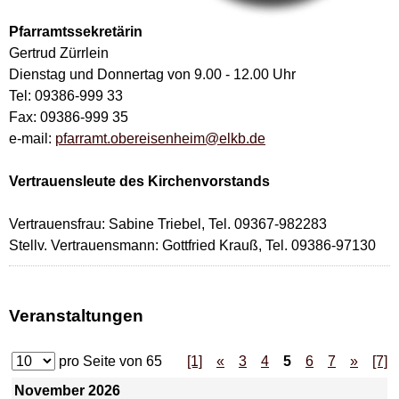
Pfarramtssekretärin
Gertrud Zürrlein
Dienstag und Donnertag von 9.00 - 12.00 Uhr
Tel: 09386-999 33
Fax: 09386-999 35
e-mail:
pfarramt.obereisenheim@elkb.de
Vertrauensleute des Kirchenvorstands
Vertrauensfrau: Sabine Triebel, Tel. 09367-982283
Stellv. Vertrauensmann: Gottfried Krauß, Tel. 09386-97130
Veranstaltungen
pro Seite von
65
[1]
«
3
4
5
6
7
»
[7]
November 2026