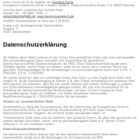
www.e-kirche.de ist ein Angebot von
Vernetzte Kirche
Evangelisch-Lutherische Kirche in Bayern, ELKB-IT, Katharina-von-Bora-Straße 7-13, 80333 München
Vertreten durch Landesbischof Christian Kopp
Kontakt: Tel.: +49 (0)89 / 5595 - 0
vernetztekirche@elkb.de
,
www.bayern-evangelisch.de
Inhaltlich Verantwortlicher im Sinne des § 18 MStV:
Evang.-Luth. Kirchengemeinde Obereisenheim
Hauptstr. 8
97247 Obereisenheim
Datenschutzerklärung
Als Anbieter dieser Seiten nehmen wir den Schutz Ihrer persönlichen Daten sehr ernst und behandeln
Ihre personenbezogenen Daten vertraulich und entsprechend der gesetzlichen
Datenschutzvorschriften (Datenschutzgesetz der EKD). Diese Datenschutzerklärung gibt einen
Überblick darüber, welche Daten wir erheben, wofür wir sie nutzen und zu welchem Zweck das
geschieht. Rechtsgrundlagen für die Verarbeitungen von personenbezogenen Daten sind: § 6 Nr. 5
DSG-EKD, § 6 Nr. 3 DSG-EKD
Wir weisen darauf hin, dass ein vollständiger Schutz Ihrer Daten vor dem Zugriff durch Dritte nicht
möglich ist, da die Datenübertragung im Internet (z.B. über E-Mail) Sicherheitslücken aufweisen kann.
Bitte beachten Sie außerdem, dass Sie von unserer Website über externe Verlinkungen zu anderen,
von Dritten betriebenen Internetangeboten gelangen können. Wir sind nicht verantwortlich für die
Einhaltung der datenschutzrechtlichen Bestimmungen und einen sicheren Umgang mit Ihren
personenbezogenen Daten auf verlinkten, von Dritten betriebenen Internetseiten.
Begriffsbestimmungen (§. 4 DSG-EKD) können Sie hier einsehen.
Hinweis zur verantwortlichen Stelle
Verantwortlich im Sinne des Kirchengesetzes über den Datenschutz der Evangelischen Kirche in
Deutschland (DSG-EKD), der Datenschutz-Grundverordnung (DS-GVO) sowie sonstiger
datenschutzrechtlicher Vorgaben, die kirchliche Stellen anzuwenden haben, ist:
*Verantwortliche Stelle nennt man die natürliche oder juristische Person, die allein oder gemeinsam mit
anderen darüber entscheidet, warum, welche personenbezogenen Daten (z.B. Namen, E-Mail-
Adressen o. Ä.) wie verarbeitet werden.
Datenschutzaufsichtsbehörde
Die datenschutzrechtliche Aufsicht über die oben genannte verantwortliche Stelle dieses
Internetauftritts erfolgt durch den Beauftragten für den Datenschutz der EKD.