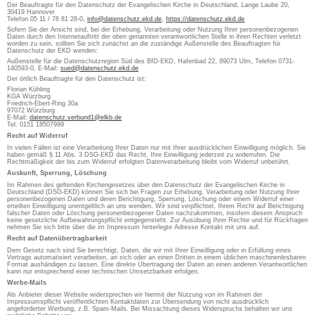
Der Beauftragte für den Datenschutz der Evangelischen Kirche in Deutschland, Lange Laube 20,
30419 Hannover
Telefon 05 11 / 76 81 28-0,
info@datenschutz.ekd.de
,
https://datenschutz.ekd.de
Sofern Sie der Ansicht sind, bei der Erhebung, Verarbeitung oder Nutzung Ihrer personenbezogenen
Daten durch den Internetauftritt der oben genannten verantwortlichen Stelle in ihren Rechten verletzt
worden zu sein, sollten Sie sich zunächst an die zuständige Außenstelle des Beauftragten für
Datenschutz der EKD wenden:
Außenstelle für die Datenschutzregion Süd des BfD-EKD, Hafenbad 22, 89073 Ulm, Telefon 0731-
140593-0, E-Mail:
sued@datenschutz.ekd.de
Der örtlich Beauftragte für den Datenschutz ist:
Florian Kühling
KGA Würzburg
Friedrich-Ebert-Ring 30a
97072 Würzburg
E-Mail:
datenschutz.verbund1@elkb.de
Tel. 0151 18507999
Recht auf Widerruf
In vielen Fällen ist eine Verarbeitung Ihrer Daten nur mit Ihrer ausdrücklichen Einwilligung möglich. Sie
haben gemäß § 11 Abs. 3 DSG-EKD das Recht, Ihre Einwilligung jederzeit zu widerrufen. Die
Rechtmäßigkeit der bis zum Widerruf erfolgten Datenverarbeitung bleibt vom Widerruf unberührt.
Auskunft, Sperrung, Löschung
Im Rahmen des geltenden Kirchengesetzes über den Datenschutz der Evangelischen Kirche in
Deutschland (DSG-EKD) können Sie sich bei Fragen zur Erhebung, Verarbeitung oder Nutzung Ihrer
personenbezogenen Daten und deren Berichtigung, Sperrung, Löschung oder einem Widerruf einer
erteilten Einwilligung unentgeltlich an uns wenden. Wir sind verpflichtet, Ihrem Recht auf Berichtigung
falscher Daten oder Löschung personenbezogener Daten nachzukommen, insofern diesem Anspruch
keine gesetzliche Aufbewahrungspflicht entgegensteht. Zur Ausübung Ihrer Rechte und für Rückfragen
nehmen Sie sich bitte über die im Impressum hinterlegte Adresse Kontakt mit uns auf.
Recht auf Datenübertragbarkeit
Dem Gesetz nach sind Sie berechtigt, Daten, die wir mit Ihrer Einwilligung oder in Erfüllung eines
Vertrags automatisiert verarbeiten, an sich oder an einen Dritten in einem üblichen maschinenlesbaren
Format aushändigen zu lassen. Eine direkte Übertragung der Daten an einen anderen Verantwortlichen
kann nur entsprechend einer technischen Umsetzbarkeit erfolgen.
Werbe-Mails
Als Anbieter dieser Website widersprechen wir hiermit der Nutzung von im Rahmen der
Impressumspflicht veröffentlichten Kontaktdaten zur Übersendung von nicht ausdrücklich
angeforderter Werbung, z.B. Spam-Mails. Bei Missachtung dieses Widerspruchs behalten wir uns