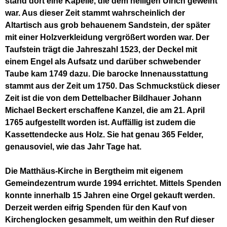
stand dort eine Kapelle, die dem heiligen Ulrich geweiht
war. Aus dieser Zeit stammt wahrscheinlich der
Altartisch aus grob behauenem Sandstein, der später
mit einer Holzverkleidung vergrößert worden war. Der
Taufstein trägt die Jahreszahl 1523, der Deckel mit
einem Engel als Aufsatz und darüber schwebender
Taube kam 1749 dazu. Die barocke Innenausstattung
stammt aus der Zeit um 1750. Das Schmuckstück dieser
Zeit ist die von dem Dettelbacher Bildhauer Johann
Michael Beckert erschaffene Kanzel, die am 21. April
1765 aufgestellt worden ist. Auffällig ist zudem die
Kassettendecke aus Holz. Sie hat genau 365 Felder,
genausoviel, wie das Jahr Tage hat.
Die Matthäus-Kirche in Bergtheim mit eigenem
Gemeindezentrum wurde 1994 errichtet. Mittels Spenden
konnte innerhalb 15 Jahren eine Orgel gekauft werden.
Derzeit werden eifrig Spenden für den Kauf von
Kirchenglocken gesammelt, um weithin den Ruf dieser