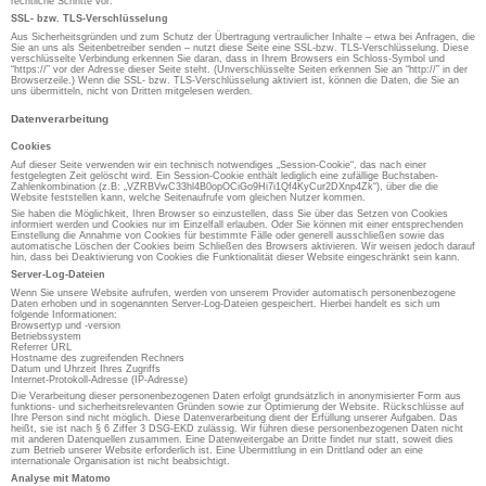
rechtliche Schritte vor.
SSL- bzw. TLS-Verschlüsselung
Aus Sicherheitsgründen und zum Schutz der Übertragung vertraulicher Inhalte – etwa bei Anfragen, die
Sie an uns als Seitenbetreiber senden – nutzt diese Seite eine SSL-bzw. TLS-Verschlüsselung. Diese
verschlüsselte Verbindung erkennen Sie daran, dass in Ihrem Browsers ein Schloss-Symbol und
“https://” vor der Adresse dieser Seite steht. (Unverschlüsselte Seiten erkennen Sie an “http://” in der
Browserzeile.) Wenn die SSL- bzw. TLS-Verschlüsselung aktiviert ist, können die Daten, die Sie an
uns übermitteln, nicht von Dritten mitgelesen werden.
Datenverarbeitung
Cookies
Auf dieser Seite verwenden wir ein technisch notwendiges „Session-Cookie“, das nach einer
festgelegten Zeit gelöscht wird. Ein Session-Cookie enthält lediglich eine zufällige Buchstaben-
Zahlenkombination (z.B: „VZRBVwC33hl4B0opOCiGo9Hi7i1Qf4KyCur2DXnp4Zk“), über die die
Website feststellen kann, welche Seitenaufrufe vom gleichen Nutzer kommen.
Sie haben die Möglichkeit, Ihren Browser so einzustellen, dass Sie über das Setzen von Cookies
informiert werden und Cookies nur im Einzelfall erlauben. Oder Sie können mit einer entsprechenden
Einstellung die Annahme von Cookies für bestimmte Fälle oder generell ausschließen sowie das
automatische Löschen der Cookies beim Schließen des Browsers aktivieren. Wir weisen jedoch darauf
hin, dass bei Deaktivierung von Cookies die Funktionalität dieser Website eingeschränkt sein kann.
Server-Log-Dateien
Wenn Sie unsere Website aufrufen, werden von unserem Provider automatisch personenbezogene
Daten erhoben und in sogenannten Server-Log-Dateien gespeichert. Hierbei handelt es sich um
folgende Informationen:
Browsertyp und -version
Betriebssystem
Referrer URL
Hostname des zugreifenden Rechners
Datum und Uhrzeit Ihres Zugriffs
Internet-Protokoll-Adresse (IP-Adresse)
Die Verarbeitung dieser personenbezogenen Daten erfolgt grundsätzlich in anonymisierter Form aus
funktions- und sicherheitsrelevanten Gründen sowie zur Optimierung der Website. Rückschlüsse auf
Ihre Person sind nicht möglich. Diese Datenverarbeitung dient der Erfüllung unserer Aufgaben. Das
heißt, sie ist nach § 6 Ziffer 3 DSG-EKD zulässig. Wir führen diese personenbezogenen Daten nicht
mit anderen Datenquellen zusammen. Eine Datenweitergabe an Dritte findet nur statt, soweit dies
zum Betrieb unserer Website erforderlich ist. Eine Übermittlung in ein Drittland oder an eine
internationale Organisation ist nicht beabsichtigt.
Analyse mit Matomo