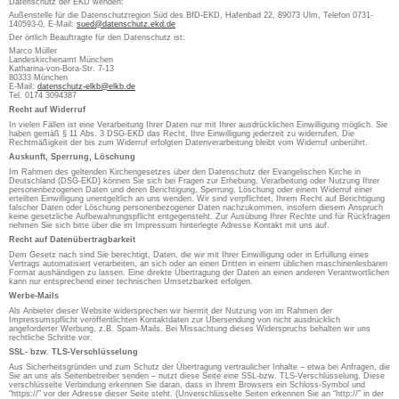
Datenschutz der EKD wenden:
Außenstelle für die Datenschutzregion Süd des BfD-EKD, Hafenbad 22, 89073 Ulm, Telefon 0731-
140593-0, E-Mail:
sued@datenschutz.ekd.de
Der örtlich Beauftragte für den Datenschutz ist:
Marco Müller
Landeskirchenamt München
Katharina-von-Bora-Str. 7-13
80333 München
E-Mail:
datenschutz-elkb@elkb.de
Tel. 0174 3094387
Recht auf Widerruf
In vielen Fällen ist eine Verarbeitung Ihrer Daten nur mit Ihrer ausdrücklichen Einwilligung möglich. Sie
haben gemäß § 11 Abs. 3 DSG-EKD das Recht, Ihre Einwilligung jederzeit zu widerrufen. Die
Rechtmäßigkeit der bis zum Widerruf erfolgten Datenverarbeitung bleibt vom Widerruf unberührt.
Auskunft, Sperrung, Löschung
Im Rahmen des geltenden Kirchengesetzes über den Datenschutz der Evangelischen Kirche in
Deutschland (DSG-EKD) können Sie sich bei Fragen zur Erhebung, Verarbeitung oder Nutzung Ihrer
personenbezogenen Daten und deren Berichtigung, Sperrung, Löschung oder einem Widerruf einer
erteilten Einwilligung unentgeltlich an uns wenden. Wir sind verpflichtet, Ihrem Recht auf Berichtigung
falscher Daten oder Löschung personenbezogener Daten nachzukommen, insofern diesem Anspruch
keine gesetzliche Aufbewahrungspflicht entgegensteht. Zur Ausübung Ihrer Rechte und für Rückfragen
nehmen Sie sich bitte über die im Impressum hinterlegte Adresse Kontakt mit uns auf.
Recht auf Datenübertragbarkeit
Dem Gesetz nach sind Sie berechtigt, Daten, die wir mit Ihrer Einwilligung oder in Erfüllung eines
Vertrags automatisiert verarbeiten, an sich oder an einen Dritten in einem üblichen maschinenlesbaren
Format aushändigen zu lassen. Eine direkte Übertragung der Daten an einen anderen Verantwortlichen
kann nur entsprechend einer technischen Umsetzbarkeit erfolgen.
Werbe-Mails
Als Anbieter dieser Website widersprechen wir hiermit der Nutzung von im Rahmen der
Impressumspflicht veröffentlichten Kontaktdaten zur Übersendung von nicht ausdrücklich
angeforderter Werbung, z.B. Spam-Mails. Bei Missachtung dieses Widerspruchs behalten wir uns
rechtliche Schritte vor.
SSL- bzw. TLS-Verschlüsselung
Aus Sicherheitsgründen und zum Schutz der Übertragung vertraulicher Inhalte – etwa bei Anfragen, die
Sie an uns als Seitenbetreiber senden – nutzt diese Seite eine SSL-bzw. TLS-Verschlüsselung. Diese
verschlüsselte Verbindung erkennen Sie daran, dass in Ihrem Browsers ein Schloss-Symbol und
“https://” vor der Adresse dieser Seite steht. (Unverschlüsselte Seiten erkennen Sie an “http://” in der