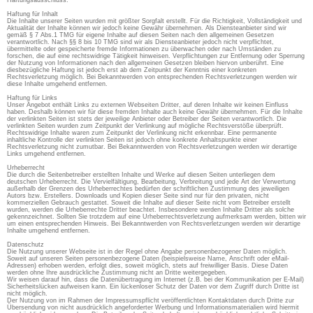
Haftungsausschluss:
Haftung für Inhalt
Die Inhalte unserer Seiten wurden mit größter Sorgfalt erstellt. Für die Richtigkeit, Vollständigkeit und
Aktualität der Inhalte können wir jedoch keine Gewähr übernehmen. Als Diensteanbieter sind wir
gemäß § 7 Abs.1 TMG für eigene Inhalte auf diesen Seiten nach den allgemeinen Gesetzen
verantwortlich. Nach §§ 8 bis 10 TMG sind wir als Diensteanbieter jedoch nicht verpflichtet,
übermittelte oder gespeicherte fremde Informationen zu überwachen oder nach Umständen zu
forschen, die auf eine rechtswidrige Tätigkeit hinweisen. Verpflichtungen zur Entfernung oder Sperrung
der Nutzung von Informationen nach den allgemeinen Gesetzen bleiben hiervon unberührt. Eine
diesbezügliche Haftung ist jedoch erst ab dem Zeitpunkt der Kenntnis einer konkreten
Rechtsverletzung möglich. Bei Bekanntwerden von entsprechenden Rechtsverletzungen werden wir
diese Inhalte umgehend entfernen.
Haftung für Links
Unser Angebot enthält Links zu externen Webseiten Dritter, auf deren Inhalte wir keinen Einfluss
haben. Deshalb können wir für diese fremden Inhalte auch keine Gewähr übernehmen. Für die Inhalte
der verlinkten Seiten ist stets der jeweilige Anbieter oder Betreiber der Seiten verantwortlich. Die
verlinkten Seiten wurden zum Zeitpunkt der Verlinkung auf mögliche Rechtsverstöße überprüft.
Rechtswidrige Inhalte waren zum Zeitpunkt der Verlinkung nicht erkennbar. Eine permanente
inhaltliche Kontrolle der verlinkten Seiten ist jedoch ohne konkrete Anhaltspunkte einer
Rechtsverletzung nicht zumutbar. Bei Bekanntwerden von Rechtsverletzungen werden wir derartige
Links umgehend entfernen.
Urheberrecht
Die durch die Seitenbetreiber erstellten Inhalte und Werke auf diesen Seiten unterliegen dem
deutschen Urheberrecht. Die Vervielfältigung, Bearbeitung, Verbreitung und jede Art der Verwertung
außerhalb der Grenzen des Urheberrechtes bedürfen der schriftlichen Zustimmung des jeweiligen
Autors bzw. Erstellers. Downloads und Kopien dieser Seite sind nur für den privaten, nicht
kommerziellen Gebrauch gestattet. Soweit die Inhalte auf dieser Seite nicht vom Betreiber erstellt
wurden, werden die Urheberrechte Dritter beachtet. Insbesondere werden Inhalte Dritter als solche
gekennzeichnet. Sollten Sie trotzdem auf eine Urheberrechtsverletzung aufmerksam werden, bitten wir
um einen entsprechenden Hinweis. Bei Bekanntwerden von Rechtsverletzungen werden wir derartige
Inhalte umgehend entfernen.
Datenschutz
Die Nutzung unserer Webseite ist in der Regel ohne Angabe personenbezogener Daten möglich.
Soweit auf unseren Seiten personenbezogene Daten (beispielsweise Name, Anschrift oder eMail-
Adressen) erhoben werden, erfolgt dies, soweit möglich, stets auf freiwilliger Basis. Diese Daten
werden ohne Ihre ausdrückliche Zustimmung nicht an Dritte weitergegeben.
Wir weisen darauf hin, dass die Datenübertragung im Internet (z.B. bei der Kommunikation per E-Mail)
Sicherheitslücken aufweisen kann. Ein lückenloser Schutz der Daten vor dem Zugriff durch Dritte ist
nicht möglich.
Der Nutzung von im Rahmen der Impressumspflicht veröffentlichten Kontaktdaten durch Dritte zur
Übersendung von nicht ausdrücklich angeforderter Werbung und Informationsmaterialien wird hiermit