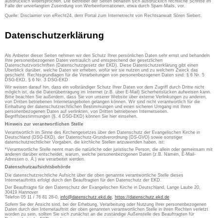
ausdrücklich widersprochen. Die Betreiber der Seiten behalten sich ausdrücklich rechtliche Schritte im
Falle der unverlangten Zusendung von Werbeinformationen, etwa durch Spam-Mails, vor.
Quelle: Disclaimer von eRecht24, dem Portal zum Internetrecht von Rechtsanwalt Sören Siebert.
Datenschutzerklärung
Als Anbieter dieser Seiten nehmen wir den Schutz Ihrer persönlichen Daten sehr ernst und behandeln
Ihre personenbezogenen Daten vertraulich und entsprechend der gesetzlichen
Datenschutzvorschriften (Datenschutzgesetz der EKD). Diese Datenschutzerklärung gibt einen
Überblick darüber, welche Daten wir erheben, wofür wir sie nutzen und zu welchem Zweck das
geschieht. Rechtsgrundlagen für die Verarbeitungen von personenbezogenen Daten sind: § 6 Nr. 5
DSG-EKD, § 6 Nr. 3 DSG-EKD
Wir weisen darauf hin, dass ein vollständiger Schutz Ihrer Daten vor dem Zugriff durch Dritte nicht
möglich ist, da die Datenübertragung im Internet (z.B. über E-Mail) Sicherheitslücken aufweisen kann.
Bitte beachten Sie außerdem, dass Sie von unserer Website über externe Verlinkungen zu anderen,
von Dritten betriebenen Internetangeboten gelangen können. Wir sind nicht verantwortlich für die
Einhaltung der datenschutzrechtlichen Bestimmungen und einen sicheren Umgang mit Ihren
personenbezogenen Daten auf verlinkten, von Dritten betriebenen Internetseiten.
Begriffsbestimmungen (§. 4 DSG-EKD) können Sie hier einsehen.
Hinweis zur verantwortlichen Stelle
Verantwortlich im Sinne des Kirchengesetzes über den Datenschutz der Evangelischen Kirche in
Deutschland (DSG-EKD), der Datenschutz-Grundverordnung (DS-GVO) sowie sonstiger
datenschutzrechtlicher Vorgaben, die kirchliche Stellen anzuwenden haben, ist:
*Verantwortliche Stelle nennt man die natürliche oder juristische Person, die allein oder gemeinsam mit
anderen darüber entscheidet, warum, welche personenbezogenen Daten (z.B. Namen, E-Mail-
Adressen o. Ä.) wie verarbeitet werden.
Datenschutzaufsichtsbehörde
Die datenschutzrechtliche Aufsicht über die oben genannte verantwortliche Stelle dieses
Internetauftritts erfolgt durch den Beauftragten für den Datenschutz der EKD.
Der Beauftragte für den Datenschutz der Evangelischen Kirche in Deutschland, Lange Laube 20,
30419 Hannover
Telefon 05 11 / 76 81 28-0,
info@datenschutz.ekd.de
,
https://datenschutz.ekd.de
Sofern Sie der Ansicht sind, bei der Erhebung, Verarbeitung oder Nutzung Ihrer personenbezogenen
Daten durch den Internetauftritt der oben genannten verantwortlichen Stelle in ihren Rechten verletzt
worden zu sein, sollten Sie sich zunächst an die zuständige Außenstelle des Beauftragten für