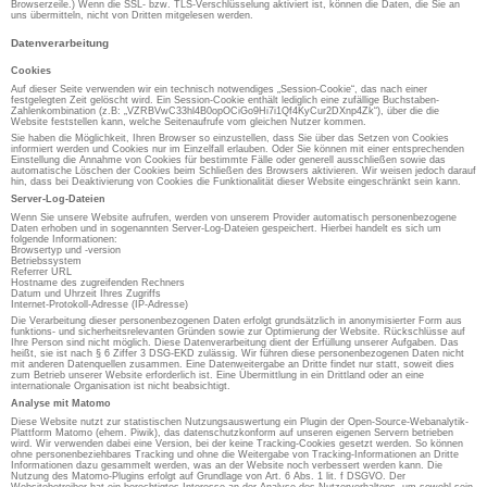
Browserzeile.) Wenn die SSL- bzw. TLS-Verschlüsselung aktiviert ist, können die Daten, die Sie an
uns übermitteln, nicht von Dritten mitgelesen werden.
Datenverarbeitung
Cookies
Auf dieser Seite verwenden wir ein technisch notwendiges „Session-Cookie“, das nach einer
festgelegten Zeit gelöscht wird. Ein Session-Cookie enthält lediglich eine zufällige Buchstaben-
Zahlenkombination (z.B: „VZRBVwC33hl4B0opOCiGo9Hi7i1Qf4KyCur2DXnp4Zk“), über die die
Website feststellen kann, welche Seitenaufrufe vom gleichen Nutzer kommen.
Sie haben die Möglichkeit, Ihren Browser so einzustellen, dass Sie über das Setzen von Cookies
informiert werden und Cookies nur im Einzelfall erlauben. Oder Sie können mit einer entsprechenden
Einstellung die Annahme von Cookies für bestimmte Fälle oder generell ausschließen sowie das
automatische Löschen der Cookies beim Schließen des Browsers aktivieren. Wir weisen jedoch darauf
hin, dass bei Deaktivierung von Cookies die Funktionalität dieser Website eingeschränkt sein kann.
Server-Log-Dateien
Wenn Sie unsere Website aufrufen, werden von unserem Provider automatisch personenbezogene
Daten erhoben und in sogenannten Server-Log-Dateien gespeichert. Hierbei handelt es sich um
folgende Informationen:
Browsertyp und -version
Betriebssystem
Referrer URL
Hostname des zugreifenden Rechners
Datum und Uhrzeit Ihres Zugriffs
Internet-Protokoll-Adresse (IP-Adresse)
Die Verarbeitung dieser personenbezogenen Daten erfolgt grundsätzlich in anonymisierter Form aus
funktions- und sicherheitsrelevanten Gründen sowie zur Optimierung der Website. Rückschlüsse auf
Ihre Person sind nicht möglich. Diese Datenverarbeitung dient der Erfüllung unserer Aufgaben. Das
heißt, sie ist nach § 6 Ziffer 3 DSG-EKD zulässig. Wir führen diese personenbezogenen Daten nicht
mit anderen Datenquellen zusammen. Eine Datenweitergabe an Dritte findet nur statt, soweit dies
zum Betrieb unserer Website erforderlich ist. Eine Übermittlung in ein Drittland oder an eine
internationale Organisation ist nicht beabsichtigt.
Analyse mit Matomo
Diese Website nutzt zur statistischen Nutzungsauswertung ein Plugin der Open-Source-Webanalytik-
Plattform Matomo (ehem. Piwik), das datenschutzkonform auf unseren eigenen Servern betrieben
wird. Wir verwenden dabei eine Version, bei der keine Tracking-Cookies gesetzt werden. So können
ohne personenbeziehbares Tracking und ohne die Weitergabe von Tracking-Informationen an Dritte
Informationen dazu gesammelt werden, was an der Website noch verbessert werden kann. Die
Nutzung des Matomo-Plugins erfolgt auf Grundlage von Art. 6 Abs. 1 lit. f DSGVO. Der