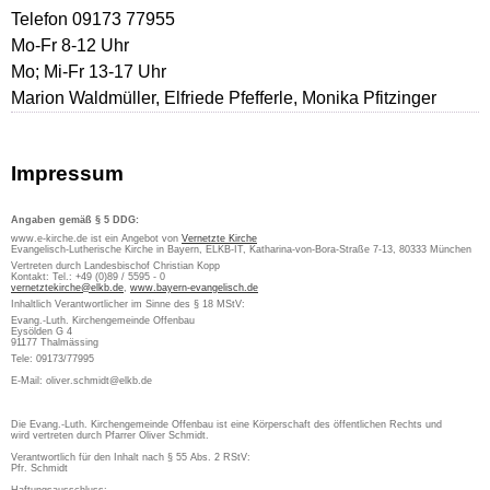
Telefon 09173 77955
Mo-Fr 8-12 Uhr
Mo; Mi-Fr 13-17 Uhr
Marion Waldmüller, Elfriede Pfefferle, Monika Pfitzinger
Impressum
Angaben gemäß § 5 DDG:
www.e-kirche.de ist ein Angebot von
Vernetzte Kirche
Evangelisch-Lutherische Kirche in Bayern, ELKB-IT, Katharina-von-Bora-Straße 7-13, 80333 München
Vertreten durch Landesbischof Christian Kopp
Kontakt: Tel.: +49 (0)89 / 5595 - 0
vernetztekirche@elkb.de
,
www.bayern-evangelisch.de
Inhaltlich Verantwortlicher im Sinne des § 18 MStV:
Evang.-Luth. Kirchengemeinde Offenbau
Eysölden G 4
91177 Thalmässing
Tele: 09173/77995
E-Mail: oliver.schmidt@elkb.de
Die Evang.-Luth. Kirchengemeinde Offenbau ist eine Körperschaft des öffentlichen Rechts und
wird vertreten durch Pfarrer Oliver Schmidt.
Verantwortlich für den Inhalt nach § 55 Abs. 2 RStV:
Pfr. Schmidt