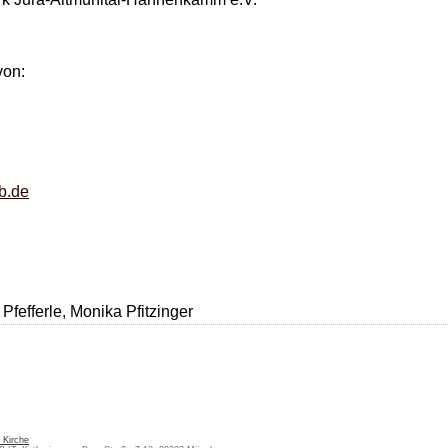
von:
b.de
Pfefferle, Monika Pfitzinger
 Kirche