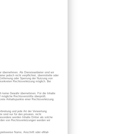
ähr übernehmen. Als Diensteanbieter sind wir
r jedoch nicht verpflichtet, übermittelte oder
 Entfernung oder Sperrung der Nutzung von
 konkreten Rechtsverletzung möglich. Bei
uch keine Gewähr übernehmen. Für die Inhalte
auf mögliche Rechtsverstöße überprüft.
nkrete Anhaltspunkte einer Rechtsverletzung
erbreitung und jede Art der Verwertung
 sind nur für den privaten, nicht
besondere werden Inhalte Dritter als solche
erden von Rechtsverletzungen werden wir
pielsweise Name, Anschrift oder eMail-