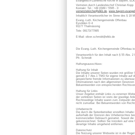
Evangelisch-Lutherische Kirche in Bayern, EL
Vertreten durch Landesbischof Christian Kopp
Kontakt: Tel.: +49 (0)89 / 5595 - 0
vernetztekirche@elkb.de
,
www.bayern-evangel
Inhaltlich Verantwortlicher im Sinne des § 18 
Evang.-Luth. Kirchengemeinde Offenbau
Eysölden G 4
91177 Thalmässing
Tele: 09173/77995
E-Mail: oliver.schmidt@elkb.de
Die Evang.-Luth. Kirchengemeinde Offenbau ist 
Verantwortlich für den Inhalt nach § 55 Abs. 2
Pfr. Schmidt
Haftungsausschluss:
Haftung für Inhalt
Die Inhalte unserer Seiten wurden mit größter S
gemäß § 7 Abs.1 TMG für eigene Inhalte auf di
gespeicherte fremde Informationen zu überwach
Informationen nach den allgemeinen Gesetzen b
Bekanntwerden von entsprechenden Rechtsverl
Haftung für Links
Unser Angebot enthält Links zu externen Webse
der verlinkten Seiten ist stets der jeweilige A
Rechtswidrige Inhalte waren zum Zeitpunkt der 
nicht zumutbar. Bei Bekanntwerden von Rechts
Urheberrecht
Die durch die Seitenbetreiber erstellten Inhal
außerhalb der Grenzen des Urheberrechtes bedür
kommerziellen Gebrauch gestattet. Soweit die I
gekennzeichnet. Sollten Sie trotzdem auf ein
derartige Inhalte umgehend entfernen.
Datenschutz
Die Nutzung unserer Webseite ist in der Rege