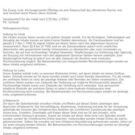
Die Evang.-Luth. Kirchengemeinde Offenbau ist eine Körperschaft des öffentlichen Rechts und
wird vertreten durch Pfarrer Oliver Schmidt.
Verantwortlich für den Inhalt nach § 55 Abs. 2 RStV:
Pfr. Schmidt
Haftungsausschluss:
Haftung für Inhalt
Die Inhalte unserer Seiten wurden mit größter Sorgfalt erstellt. Für die Richtigkeit, Vollständigkeit und
Aktualität der Inhalte können wir jedoch keine Gewähr übernehmen. Als Diensteanbieter sind wir
gemäß § 7 Abs.1 TMG für eigene Inhalte auf diesen Seiten nach den allgemeinen Gesetzen
verantwortlich. Nach §§ 8 bis 10 TMG sind wir als Diensteanbieter jedoch nicht verpflichtet,
übermittelte oder gespeicherte fremde Informationen zu überwachen oder nach Umständen zu
forschen, die auf eine rechtswidrige Tätigkeit hinweisen. Verpflichtungen zur Entfernung oder Sperrung
der Nutzung von Informationen nach den allgemeinen Gesetzen bleiben hiervon unberührt. Eine
diesbezügliche Haftung ist jedoch erst ab dem Zeitpunkt der Kenntnis einer konkreten
Rechtsverletzung möglich. Bei Bekanntwerden von entsprechenden Rechtsverletzungen werden wir
diese Inhalte umgehend entfernen.
Haftung für Links
Unser Angebot enthält Links zu externen Webseiten Dritter, auf deren Inhalte wir keinen Einfluss
haben. Deshalb können wir für diese fremden Inhalte auch keine Gewähr übernehmen. Für die Inhalte
der verlinkten Seiten ist stets der jeweilige Anbieter oder Betreiber der Seiten verantwortlich. Die
verlinkten Seiten wurden zum Zeitpunkt der Verlinkung auf mögliche Rechtsverstöße überprüft.
Rechtswidrige Inhalte waren zum Zeitpunkt der Verlinkung nicht erkennbar. Eine permanente
inhaltliche Kontrolle der verlinkten Seiten ist jedoch ohne konkrete Anhaltspunkte einer
Rechtsverletzung nicht zumutbar. Bei Bekanntwerden von Rechtsverletzungen werden wir derartige
Links umgehend entfernen.
Urheberrecht
Die durch die Seitenbetreiber erstellten Inhalte und Werke auf diesen Seiten unterliegen dem
deutschen Urheberrecht. Die Vervielfältigung, Bearbeitung, Verbreitung und jede Art der Verwertung
außerhalb der Grenzen des Urheberrechtes bedürfen der schriftlichen Zustimmung des jeweiligen
Autors bzw. Erstellers. Downloads und Kopien dieser Seite sind nur für den privaten, nicht
kommerziellen Gebrauch gestattet. Soweit die Inhalte auf dieser Seite nicht vom Betreiber erstellt
wurden, werden die Urheberrechte Dritter beachtet. Insbesondere werden Inhalte Dritter als solche
gekennzeichnet. Sollten Sie trotzdem auf eine Urheberrechtsverletzung aufmerksam werden, bitten wir
um einen entsprechenden Hinweis. Bei Bekanntwerden von Rechtsverletzungen werden wir derartige
Inhalte umgehend entfernen.
Datenschutz