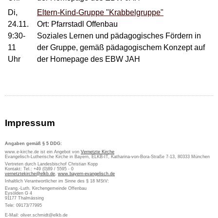
Di,
Eltern-Kind-Gruppe "Krabbelgruppe"
24.11.
Ort: Pfarrstadl Offenbau
9:30-
Soziales Lernen und pädagogisches Fördern in
11
der Gruppe, gemäß pädagogischem Konzept auf
Uhr
der Homepage des EBW JAH
Impressum
Angaben gemäß § 5 DDG:
www.e-kirche.de ist ein Angebot von
Vernetzte Kirche
Evangelisch-Lutherische Kirche in Bayern, ELKB-IT, Katharina-von-Bora-Straße 7-13, 80333 München
Vertreten durch Landesbischof Christian Kopp
Kontakt: Tel.: +49 (0)89 / 5595 - 0
vernetztekirche@elkb.de
,
www.bayern-evangelisch.de
Inhaltlich Verantwortlicher im Sinne des § 18 MStV:
Evang.-Luth. Kirchengemeinde Offenbau
Eysölden G 4
91177 Thalmässing
Tele: 09173/77995
E-Mail: oliver.schmidt@elkb.de