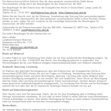
Die datenschutzrechtliche Aufsicht über die oben genannte verantwortliche Stelle dieses
Internetauftritts erfolgt durch den Beauftragten für den Datenschutz der EKD.
Der Beauftragte für den Datenschutz der Evangelischen Kirche in Deutschland, Lange Laube 20,
30419 Hannover
Telefon 05 11 / 76 81 28-0,
info@datenschutz.ekd.de
,
https://datenschutz.ekd.de
Sofern Sie der Ansicht sind, bei der Erhebung, Verarbeitung oder Nutzung Ihrer personenbezogenen
Daten durch den Internetauftritt der oben genannten verantwortlichen Stelle in ihren Rechten verletzt
worden zu sein, sollten Sie sich zunächst an die zuständige Außenstelle des Beauftragten für
Datenschutz der EKD wenden:
Außenstelle für die Datenschutzregion Süd des BfD-EKD, Hafenbad 22, 89073 Ulm, Telefon 0731-
140593-0, E-Mail:
sued@datenschutz.ekd.de
Der örtlich Beauftragte für den Datenschutz ist:
Marco Müller
Landeskirchenamt München
Katharina-von-Bora-Str. 7-13
80333 München
E-Mail:
datenschutz-elkb@elkb.de
Tel. 0174 3094387
Recht auf Widerruf
In vielen Fällen ist eine Verarbeitung Ihrer Daten nur mit Ihrer ausdrücklichen Einwilligung möglich. Sie
haben gemäß § 11 Abs. 3 DSG-EKD das Recht, Ihre Einwilligung jederzeit zu widerrufen. Die
Rechtmäßigkeit der bis zum Widerruf erfolgten Datenverarbeitung bleibt vom Widerruf unberührt.
Auskunft, Sperrung, Löschung
Im Rahmen des geltenden Kirchengesetzes über den Datenschutz der Evangelischen Kirche in
Deutschland (DSG-EKD) können Sie sich bei Fragen zur Erhebung, Verarbeitung oder Nutzung Ihrer
personenbezogenen Daten und deren Berichtigung, Sperrung, Löschung oder einem Widerruf einer
erteilten Einwilligung unentgeltlich an uns wenden. Wir sind verpflichtet, Ihrem Recht auf Berichtigung
falscher Daten oder Löschung personenbezogener Daten nachzukommen, insofern diesem Anspruch
keine gesetzliche Aufbewahrungspflicht entgegensteht. Zur Ausübung Ihrer Rechte und für Rückfragen
nehmen Sie sich bitte über die im Impressum hinterlegte Adresse Kontakt mit uns auf.
Recht auf Datenübertragbarkeit
Dem Gesetz nach sind Sie berechtigt, Daten, die wir mit Ihrer Einwilligung oder in Erfüllung eines
Vertrags automatisiert verarbeiten, an sich oder an einen Dritten in einem üblichen maschinenlesbaren
Format aushändigen zu lassen. Eine direkte Übertragung der Daten an einen anderen Verantwortlichen
kann nur entsprechend einer technischen Umsetzbarkeit erfolgen.
Werbe-Mails
Als Anbieter dieser Website widersprechen wir hiermit der Nutzung von im Rahmen der