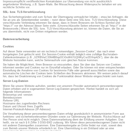
Impressumspflicht veröffentlichten Kontaktdaten zur Übersendung von nicht ausdrücklich
angeforderter Werbung, z.B. Spam-Mails. Bei Missachtung dieses Widerspruchs behalten wir uns
rechtliche Schritte vor.
SSL- bzw. TLS-Verschlüsselung
Aus Sicherheitsgründen und zum Schutz der Übertragung vertraulicher Inhalte – etwa bei Anfragen, die
Sie an uns als Seitenbetreiber senden – nutzt diese Seite eine SSL-bzw. TLS-Verschlüsselung. Diese
verschlüsselte Verbindung erkennen Sie daran, dass in Ihrem Browsers ein Schloss-Symbol und
“https://” vor der Adresse dieser Seite steht. (Unverschlüsselte Seiten erkennen Sie an “http://” in der
Browserzeile.) Wenn die SSL- bzw. TLS-Verschlüsselung aktiviert ist, können die Daten, die Sie an
uns übermitteln, nicht von Dritten mitgelesen werden.
Datenverarbeitung
Cookies
Auf dieser Seite verwenden wir ein technisch notwendiges „Session-Cookie“, das nach einer
festgelegten Zeit gelöscht wird. Ein Session-Cookie enthält lediglich eine zufällige Buchstaben-
Zahlenkombination (z.B: „VZRBVwC33hl4B0opOCiGo9Hi7i1Qf4KyCur2DXnp4Zk“), über die die
Website feststellen kann, welche Seitenaufrufe vom gleichen Nutzer kommen.
Sie haben die Möglichkeit, Ihren Browser so einzustellen, dass Sie über das Setzen von Cookies
informiert werden und Cookies nur im Einzelfall erlauben. Oder Sie können mit einer entsprechenden
Einstellung die Annahme von Cookies für bestimmte Fälle oder generell ausschließen sowie das
automatische Löschen der Cookies beim Schließen des Browsers aktivieren. Wir weisen jedoch darauf
hin, dass bei Deaktivierung von Cookies die Funktionalität dieser Website eingeschränkt sein kann.
Server-Log-Dateien
Wenn Sie unsere Website aufrufen, werden von unserem Provider automatisch personenbezogene
Daten erhoben und in sogenannten Server-Log-Dateien gespeichert. Hierbei handelt es sich um
folgende Informationen:
Browsertyp und -version
Betriebssystem
Referrer URL
Hostname des zugreifenden Rechners
Datum und Uhrzeit Ihres Zugriffs
Internet-Protokoll-Adresse (IP-Adresse)
Die Verarbeitung dieser personenbezogenen Daten erfolgt grundsätzlich in anonymisierter Form aus
funktions- und sicherheitsrelevanten Gründen sowie zur Optimierung der Website. Rückschlüsse auf
Ihre Person sind nicht möglich. Diese Datenverarbeitung dient der Erfüllung unserer Aufgaben. Das
heißt, sie ist nach § 6 Ziffer 3 DSG-EKD zulässig. Wir führen diese personenbezogenen Daten nicht
mit anderen Datenquellen zusammen. Eine Datenweitergabe an Dritte findet nur statt, soweit dies
zum Betrieb unserer Website erforderlich ist. Eine Übermittlung in ein Drittland oder an eine