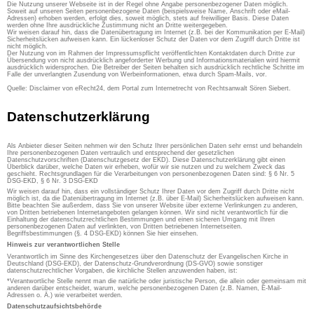
Die Nutzung unserer Webseite ist in der Regel ohne Angabe personenbezogener Daten möglich.
Soweit auf unseren Seiten personenbezogene Daten (beispielsweise Name, Anschrift oder eMail-
Adressen) erhoben werden, erfolgt dies, soweit möglich, stets auf freiwilliger Basis. Diese Daten
werden ohne Ihre ausdrückliche Zustimmung nicht an Dritte weitergegeben.
Wir weisen darauf hin, dass die Datenübertragung im Internet (z.B. bei der Kommunikation per E-Mail)
Sicherheitslücken aufweisen kann. Ein lückenloser Schutz der Daten vor dem Zugriff durch Dritte ist
nicht möglich.
Der Nutzung von im Rahmen der Impressumspflicht veröffentlichten Kontaktdaten durch Dritte zur
Übersendung von nicht ausdrücklich angeforderter Werbung und Informationsmaterialien wird hiermit
ausdrücklich widersprochen. Die Betreiber der Seiten behalten sich ausdrücklich rechtliche Schritte im
Falle der unverlangten Zusendung von Werbeinformationen, etwa durch Spam-Mails, vor.
Quelle: Disclaimer von eRecht24, dem Portal zum Internetrecht von Rechtsanwalt Sören Siebert.
Datenschutzerklärung
Als Anbieter dieser Seiten nehmen wir den Schutz Ihrer persönlichen Daten sehr ernst und behandeln
Ihre personenbezogenen Daten vertraulich und entsprechend der gesetzlichen
Datenschutzvorschriften (Datenschutzgesetz der EKD). Diese Datenschutzerklärung gibt einen
Überblick darüber, welche Daten wir erheben, wofür wir sie nutzen und zu welchem Zweck das
geschieht. Rechtsgrundlagen für die Verarbeitungen von personenbezogenen Daten sind: § 6 Nr. 5
DSG-EKD, § 6 Nr. 3 DSG-EKD
Wir weisen darauf hin, dass ein vollständiger Schutz Ihrer Daten vor dem Zugriff durch Dritte nicht
möglich ist, da die Datenübertragung im Internet (z.B. über E-Mail) Sicherheitslücken aufweisen kann.
Bitte beachten Sie außerdem, dass Sie von unserer Website über externe Verlinkungen zu anderen,
von Dritten betriebenen Internetangeboten gelangen können. Wir sind nicht verantwortlich für die
Einhaltung der datenschutzrechtlichen Bestimmungen und einen sicheren Umgang mit Ihren
personenbezogenen Daten auf verlinkten, von Dritten betriebenen Internetseiten.
Begriffsbestimmungen (§. 4 DSG-EKD) können Sie hier einsehen.
Hinweis zur verantwortlichen Stelle
Verantwortlich im Sinne des Kirchengesetzes über den Datenschutz der Evangelischen Kirche in
Deutschland (DSG-EKD), der Datenschutz-Grundverordnung (DS-GVO) sowie sonstiger
datenschutzrechtlicher Vorgaben, die kirchliche Stellen anzuwenden haben, ist:
*Verantwortliche Stelle nennt man die natürliche oder juristische Person, die allein oder gemeinsam mit
anderen darüber entscheidet, warum, welche personenbezogenen Daten (z.B. Namen, E-Mail-
Adressen o. Ä.) wie verarbeitet werden.
Datenschutzaufsichtsbehörde